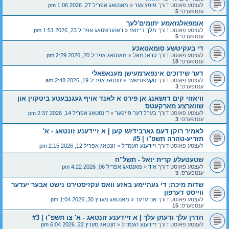
לעצטע פאוסט דורך
פופציגער
«
מאנטאג אפריל 27, 2026 1:06 pm
ענטפערס:
5
אומפאלגזאמע יתומים'לעך
לעצטע פאוסט דורך
מלך בייוואז
«
דאנערשטאג אפריל 23, 2026 1:51 pm
ענטפערס:
5
די בעקיטשע סומאטאכע
לעצטע פאוסט דורך
קראכמאל
«
מאנטאג אפריל 20, 2026 2:29 pm
ענטפערס:
18
דער שידוכים אינפארמעישן מענאפאלי
לעצטע פאוסט דורך
סקעפטישער
«
זונטאג אפריל 19, 2026 2:48 am
ענטפערס:
3
וויאזוי קים דזשאנג אן פירט א לאנד אויף געגנבעטע ביטקוין און
שווארצע מארקעטס
לעצטע פאוסט דורך
בערל דער פייפער
«
דינסטאג אפריל 14, 2026 2:37 pm
ענטפערס:
3
לאמיר רוקן דעם גארבידזש קען | א זיידענע זונטאג - א'
תזריע-טהרה תשפ"ו | #5
לעצטע פאוסט דורך
זיידענע העמדל
«
זונטאג אפריל 12, 2026 2:15 pm
שטעטעלע קרית יואל - תשל"ח
לעצטע פאוסט דורך
איד
«
מאנטאג אפריל 06, 2026 4:22 pm
ענטפערס:
3
שדות מיכה: די געהיימע באזע וואס עקזיסטירט נישט אבער יעדער
ווייסט דערפון
לעצטע פאוסט דורך
אנדערער
«
מאנטאג מערץ 30, 2026 1:04 pm
ענטפערס:
15
הדרן עלך ודעתן עלך | א זיידענע זונטאג - א' צו תשפ"ו | #3
לעצטע פאוסט דורך
זיידענע העמדל
«
זונטאג מערץ 22, 2026 6:04 pm