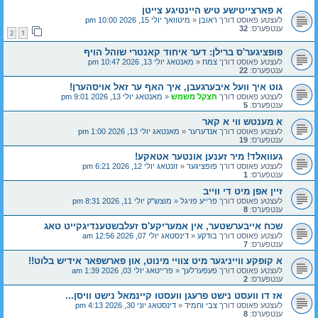
א פארצייטישע טיש היינטיגע צייטן
לעצטע פאוסט דורך
ראובן
«
מיטוואך יולי 15, 2026 10:00 pm
ענטפערס:
32
2
1
פופציגער'ס ברילן: דער איחוד קאנטרי שוהל הויף
לעצטע פאוסט דורך
צמח
«
מאנטאג יולי 13, 2026 10:47 pm
ענטפערס:
22
גוט איך וועל איבערגעבן, איך האף ער זאל אויסהערן!
לעצטע פאוסט דורך
חצקל משמש
«
מאנטאג יולי 13, 2026 9:01 pm
ענטפערס:
5
א מענטש ווי א קאר
לעצטע פאוסט דורך
אנדערער
«
מאנטאג יולי 13, 2026 1:00 pm
ענטפערס:
19
געוואלד! מיר זענען אונטער אטאקע!
לעצטע פאוסט דורך
פופציגער
«
זונטאג יולי 12, 2026 6:21 pm
ענטפערס:
1
זיין אפן מיט די ווייב
לעצטע פאוסט דורך
פרייע פויגל
«
מוצש"ק יולי 11, 2026 8:31 pm
ענטפערס:
8
שכח אייבערשטער, אין אמעריקע'ס זעלבשטענדיגקייט טאג
לעצטע פאוסט דורך
בודקע
«
דינסטאג יולי 07, 2026 12:56 am
ענטפערס:
7
א קופקע ווייניגער מיט צוויי מינוט, און פארשפאר אידיש בלוט!!
לעצטע פאוסט דורך
פעפערלעך
«
פרייטאג יולי 03, 2026 1:39 am
ענטפערס:
2
אז דו וועסט נישט פרעגן וועסטו קיינמאל נישט וויסן...
לעצטע פאוסט דורך
צבי וחמיד
«
דינסטאג יוני 30, 2026 4:13 pm
ענטפערס:
8