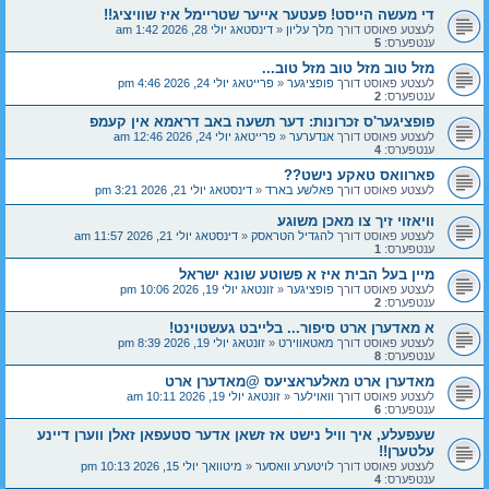
די מעשה הייסט! פעטער אייער שטריימל איז שוויציג!!
לעצטע פאוסט דורך
מלך עליון
«
דינסטאג יולי 28, 2026 1:42 am
ענטפערס:
5
מזל טוב מזל טוב מזל טוב...
לעצטע פאוסט דורך
פופציגער
«
פרייטאג יולי 24, 2026 4:46 pm
ענטפערס:
2
פופציגער'ס זכרונות: דער תשעה באב דראמא אין קעמפ
לעצטע פאוסט דורך
אנדערער
«
פרייטאג יולי 24, 2026 12:46 am
ענטפערס:
4
פארוואס טאקע נישט??
לעצטע פאוסט דורך
פאלשע בארד
«
דינסטאג יולי 21, 2026 3:21 pm
וויאזוי זיך צו מאכן משוגע
לעצטע פאוסט דורך
להגדיל הטראסק
«
דינסטאג יולי 21, 2026 11:57 am
ענטפערס:
1
מיין בעל הבית איז א פשוטע שונא ישראל
לעצטע פאוסט דורך
פופציגער
«
זונטאג יולי 19, 2026 10:06 pm
ענטפערס:
2
א מאדערן ארט סיפור... בלייבט געשטוינט!
לעצטע פאוסט דורך
מאטאווירט
«
זונטאג יולי 19, 2026 8:39 pm
ענטפערס:
8
מאדערן ארט מאלעראציעס @מאדערן ארט
לעצטע פאוסט דורך
וואוילער
«
זונטאג יולי 19, 2026 10:11 am
ענטפערס:
6
שעפעלע, איך וויל נישט אז זשאן אדער סטעפאן זאלן ווערן דיינע
עלטערן!!
לעצטע פאוסט דורך
לויטערע וואסער
«
מיטוואך יולי 15, 2026 10:13 pm
ענטפערס:
4