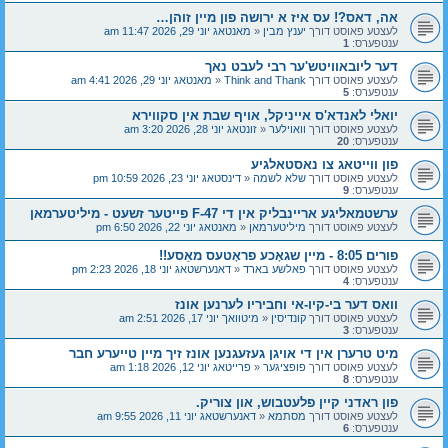
אה, דאס?! עס איז א ירושה פון מיין זוהן…
לעצטע פאוסט דורך
יענץ מבין
«
מאנטאג יוני 29, 2026 11:47 am
ענטפערס:
1
דער ליובאוויטש'ער רבי לעבט נאך
לעצטע פאוסט דורך
Think and Thank
«
מאנטאג יוני 29, 2026 4:41 am
ענטפערס:
5
יואלי לאנדא'ס אייניקל, אויף שבת אין סקווירא
לעצטע פאוסט דורך
וואוילער
«
זונטאג יוני 28, 2026 3:20 am
ענטפערס:
20
פון ווייטאג צו נאסטאלגיע
לעצטע פאוסט דורך
שלא לשמה
«
דינסטאג יוני 23, 2026 10:59 pm
ענטפערס:
9
ערשטמאליגע אריינבליק אין די F-47 פייטער זשעט - מיליטערמאן
לעצטע פאוסט דורך
מיליטערמאן
«
מאנטאג יוני 22, 2026 6:50 pm
פורים 8:05 - מיין שגאָכע פראָטעס מאַסע!!
לעצטע פאוסט דורך
פאלשע בארד
«
דאנערשטאג יוני 18, 2026 2:23 pm
ענטפערס:
4
וואס דער בי-קיו-אי וחביריו לערנען אונז
לעצטע פאוסט דורך
קונדיסין
«
מיטוואך יוני 17, 2026 2:51 am
ענטפערס:
3
מיט טרערן אין די אויגן געזעגנען אונז זיך מיין טייערע חבר
לעצטע פאוסט דורך
פופציגער
«
פרייטאג יוני 12, 2026 1:18 am
ענטפערס:
8
פון ראדני קיין פלעטבוש, און צוריק.
לעצטע פאוסט דורך
מסתמא
«
דאנערשטאג יוני 11, 2026 9:55 am
ענטפערס:
6