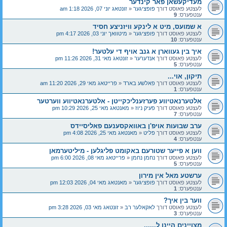
מעדיקעשאן פאר קינדער
לעצטע פאוסט דורך
פופציגער
«
זונטאג יוני 07, 2026 1:18 am
ענטפערס:
9
א שמועס, מיט א לינקע וויזניצע חסיד
לעצטע פאוסט דורך
פופציגער
«
מיטוואך יוני 03, 2026 4:17 pm
ענטפערס:
10
איך בין געווארן א גנב אויף די עלטער!
לעצטע פאוסט דורך
אנדערער
«
זונטאג מאי 31, 2026 11:26 pm
ענטפערס:
5
תיקון, אוי...
לעצטע פאוסט דורך
פאלשע בארד
«
פרייטאג מאי 29, 2026 11:20 am
ענטפערס:
1
אלטערנאטיווע פערזענליכקייטן - אלטערנאטיווע ווערטער
לעצטע פאוסט דורך
פעיק ניוז
«
מאנטאג מאי 25, 2026 10:29 pm
ענטפערס:
7
ערב שבועות אויפ'ן באוואקסענעם פאליסיידס
לעצטע פאוסט דורך
פליט
«
מאנטאג מאי 25, 2026 4:08 pm
ענטפערס:
4
ווען א פייער שטורעם באקומט פליגלען - מיליטערמאן
לעצטע פאוסט דורך
נחמן נחמן
«
פרייטאג מאי 08, 2026 6:00 pm
ענטפערס:
5
ערשטע מאל אין מירון
לעצטע פאוסט דורך
פופציגער
«
מאנטאג מאי 04, 2026 12:03 pm
ענטפערס:
1
ווער בין איך?
לעצטע פאוסט דורך
לאקאלער רב
«
זונטאג מאי 03, 2026 3:28 pm
ענטפערס:
3
מצויינים היינו ל......