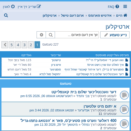
FAQ
שרייב זיך איין
לאגין
ז
היים
אידטיש פארומס
ארום דעם טישל
ארטיקלען
ו
ארטיקלען
ך
זוך
פארגעשריטענע זוך
נייע טעמע
5
4
3
2
1
קומענדיגע
227 טעמעס
מערסט געלייקטע פאוסטס
שרייבער
געלייקט
וואו זענען די יאסעלעך?! הי״ד!
טישטוך
115 מאל בסך הכל
איך האלט עס שוין נישט אויס!
איש ציון
80 מאל די יאר
פופציגער'ס ברילן: דער איחוד קאנטרי שוהל הויף
פופציגער
53 מאל דעם חודש
דער וועכנטליכער שלום בית קאנפליקט
יחזקאל סגל לנדא
4 מאל די וואך
טעמעס
דער וועכנטליכער שלום בית קאנפליקט
לעצטע פאוסט דורך
צבי וחמיד
«
דאנערשטאג אוגוסט 06, 2026 6:55 pm
ענטפערס:
1
א יתום מיט עלטערן
לעצטע פאוסט דורך
אנדערער
«
זונטאג אוגוסט 02, 2026 3:44 pm
ענטפערס:
11
400 דאלער ווערט פון סטעיק'ס, פאר א 'זונטאג-נחמו-גריל'
לעצטע פאוסט דורך
נפתלי
«
מיטוואך יולי 29, 2026 11:30 pm
ענטפערס:
2