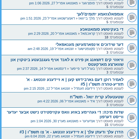
לעצטע פאוסט דורך
פופציגער
«
מאנטאג אפריל 27, 2026 1:06 pm
ענטפערס:
5
אומפאלגזאמע יתומים'לעך
לעצטע פאוסט דורך
מלך בייוואז
«
דאנערשטאג אפריל 23, 2026 1:51 pm
ענטפערס:
5
די בעקיטשע סומאטאכע
לעצטע פאוסט דורך
קראכמאל
«
מאנטאג אפריל 20, 2026 2:29 pm
ענטפערס:
18
דער שידוכים אינפארמעישן מענאפאלי
לעצטע פאוסט דורך
סקעפטישער
«
זונטאג אפריל 19, 2026 2:48 am
ענטפערס:
3
וויאזוי קים דזשאנג אן פירט א לאנד אויף געגנבעטע ביטקוין און
שווארצע מארקעטס
לעצטע פאוסט דורך
בערל דער פייפער
«
דינסטאג אפריל 14, 2026 2:37 pm
ענטפערס:
3
לאמיר רוקן דעם גארבידזש קען | א זיידענע זונטאג - א'
תזריע-טהרה תשפ"ו | #5
לעצטע פאוסט דורך
זיידענע העמדל
«
זונטאג אפריל 12, 2026 2:15 pm
שטעטעלע קרית יואל - תשל"ח
לעצטע פאוסט דורך
איד
«
מאנטאג אפריל 06, 2026 4:22 pm
ענטפערס:
3
שדות מיכה: די געהיימע באזע וואס עקזיסטירט נישט אבער יעדער
ווייסט דערפון
לעצטע פאוסט דורך
אנדערער
«
מאנטאג מערץ 30, 2026 1:04 pm
ענטפערס:
15
הדרן עלך ודעתן עלך | א זיידענע זונטאג - א' צו תשפ"ו | #3
לעצטע פאוסט דורך
זיידענע העמדל
«
זונטאג מערץ 22, 2026 6:04 pm