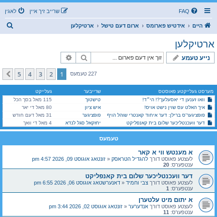
FAQ
שרייב זיך איין
לאגין
ז
היים
אידטיש פארומס
ארום דעם טישל
ארטיקלען
ו
ארטיקלען
ך
זוך
פארגעשריטענע זוך
נייע טעמע
5
4
3
2
1
קומענדיגע
227 טעמעס
מערסט געלייקטע פאוסטס
שרייבער
געלייקט
וואו זענען די יאסעלעך?! הי״ד!
טישטוך
115 מאל בסך הכל
איך האלט עס שוין נישט אויס!
איש ציון
80 מאל די יאר
פופציגער'ס ברילן: דער איחוד קאנטרי שוהל הויף
פופציגער
31 מאל דעם חודש
דער וועכנטליכער שלום בית קאנפליקט
יחזקאל סגל לנדא
4 מאל די וואך
טעמעס
א מענטש ווי א קאר
לעצטע פאוסט דורך
להגדיל הטראסק
«
זונטאג אוגוסט 09, 2026 4:57 pm
ענטפערס:
20
דער וועכנטליכער שלום בית קאנפליקט
לעצטע פאוסט דורך
צבי וחמיד
«
דאנערשטאג אוגוסט 06, 2026 6:55 pm
ענטפערס:
1
א יתום מיט עלטערן
לעצטע פאוסט דורך
אנדערער
«
זונטאג אוגוסט 02, 2026 3:44 pm
ענטפערס:
11