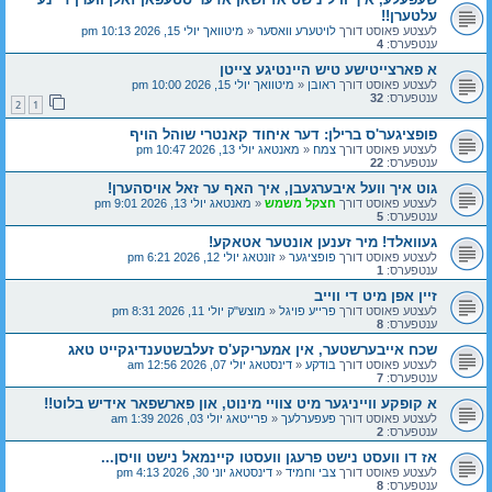
עלטערן!!
לעצטע פאוסט דורך
לויטערע וואסער
«
מיטוואך יולי 15, 2026 10:13 pm
ענטפערס:
4
א פארצייטישע טיש היינטיגע צייטן
לעצטע פאוסט דורך
ראובן
«
מיטוואך יולי 15, 2026 10:00 pm
ענטפערס:
32
2
1
פופציגער'ס ברילן: דער איחוד קאנטרי שוהל הויף
לעצטע פאוסט דורך
צמח
«
מאנטאג יולי 13, 2026 10:47 pm
ענטפערס:
22
גוט איך וועל איבערגעבן, איך האף ער זאל אויסהערן!
לעצטע פאוסט דורך
חצקל משמש
«
מאנטאג יולי 13, 2026 9:01 pm
ענטפערס:
5
געוואלד! מיר זענען אונטער אטאקע!
לעצטע פאוסט דורך
פופציגער
«
זונטאג יולי 12, 2026 6:21 pm
ענטפערס:
1
זיין אפן מיט די ווייב
לעצטע פאוסט דורך
פרייע פויגל
«
מוצש"ק יולי 11, 2026 8:31 pm
ענטפערס:
8
שכח אייבערשטער, אין אמעריקע'ס זעלבשטענדיגקייט טאג
לעצטע פאוסט דורך
בודקע
«
דינסטאג יולי 07, 2026 12:56 am
ענטפערס:
7
א קופקע ווייניגער מיט צוויי מינוט, און פארשפאר אידיש בלוט!!
לעצטע פאוסט דורך
פעפערלעך
«
פרייטאג יולי 03, 2026 1:39 am
ענטפערס:
2
אז דו וועסט נישט פרעגן וועסטו קיינמאל נישט וויסן...
לעצטע פאוסט דורך
צבי וחמיד
«
דינסטאג יוני 30, 2026 4:13 pm
ענטפערס:
8