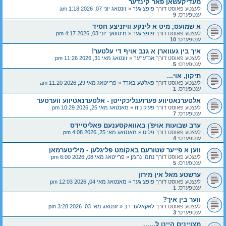
מעדיקעשאן פאר קינדער
לעצטע פאוסט דורך
פופציגער
«
זונטאג יוני 07, 2026 1:18 am
ענטפערס:
9
א שמועס, מיט א לינקע וויזניצע חסיד
לעצטע פאוסט דורך
פופציגער
«
מיטוואך יוני 03, 2026 4:17 pm
ענטפערס:
10
איך בין געווארן א גנב אויף די עלטער!
לעצטע פאוסט דורך
אנדערער
«
זונטאג מאי 31, 2026 11:26 pm
ענטפערס:
5
תיקון, אוי...
לעצטע פאוסט דורך
פאלשע בארד
«
פרייטאג מאי 29, 2026 11:20 am
ענטפערס:
1
אלטערנאטיווע פערזענליכקייטן - אלטערנאטיווע ווערטער
לעצטע פאוסט דורך
פעיק ניוז
«
מאנטאג מאי 25, 2026 10:29 pm
ענטפערס:
7
ערב שבועות אויפ'ן באוואקסענעם פאליסיידס
לעצטע פאוסט דורך
פליט
«
מאנטאג מאי 25, 2026 4:08 pm
ענטפערס:
4
ווען א פייער שטורעם באקומט פליגלען - מיליטערמאן
לעצטע פאוסט דורך
נחמן נחמן
«
פרייטאג מאי 08, 2026 6:00 pm
ענטפערס:
5
ערשטע מאל אין מירון
לעצטע פאוסט דורך
פופציגער
«
מאנטאג מאי 04, 2026 12:03 pm
ענטפערס:
1
ווער בין איך?
לעצטע פאוסט דורך
לאקאלער רב
«
זונטאג מאי 03, 2026 3:28 pm
ענטפערס:
3
מצויינים היינו ל......