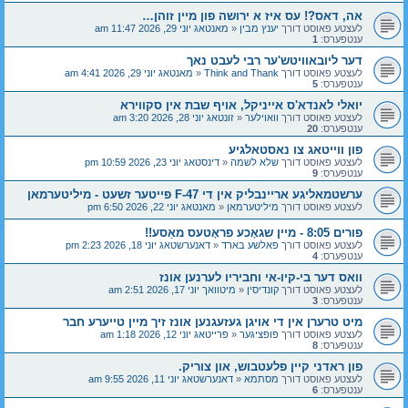
אה, דאס?! עס איז א ירושה פון מיין זוהן…
לעצטע פאוסט דורך
יענץ מבין
«
מאנטאג יוני 29, 2026 11:47 am
ענטפערס:
1
דער ליובאוויטש'ער רבי לעבט נאך
לעצטע פאוסט דורך
Think and Thank
«
מאנטאג יוני 29, 2026 4:41 am
ענטפערס:
5
יואלי לאנדא'ס אייניקל, אויף שבת אין סקווירא
לעצטע פאוסט דורך
וואוילער
«
זונטאג יוני 28, 2026 3:20 am
ענטפערס:
20
פון ווייטאג צו נאסטאלגיע
לעצטע פאוסט דורך
שלא לשמה
«
דינסטאג יוני 23, 2026 10:59 pm
ענטפערס:
9
ערשטמאליגע אריינבליק אין די F-47 פייטער זשעט - מיליטערמאן
לעצטע פאוסט דורך
מיליטערמאן
«
מאנטאג יוני 22, 2026 6:50 pm
פורים 8:05 - מיין שגאָכע פראָטעס מאַסע!!
לעצטע פאוסט דורך
פאלשע בארד
«
דאנערשטאג יוני 18, 2026 2:23 pm
ענטפערס:
4
וואס דער בי-קיו-אי וחביריו לערנען אונז
לעצטע פאוסט דורך
קונדיסין
«
מיטוואך יוני 17, 2026 2:51 am
ענטפערס:
3
מיט טרערן אין די אויגן געזעגנען אונז זיך מיין טייערע חבר
לעצטע פאוסט דורך
פופציגער
«
פרייטאג יוני 12, 2026 1:18 am
ענטפערס:
8
פון ראדני קיין פלעטבוש, און צוריק.
לעצטע פאוסט דורך
מסתמא
«
דאנערשטאג יוני 11, 2026 9:55 am
ענטפערס:
6