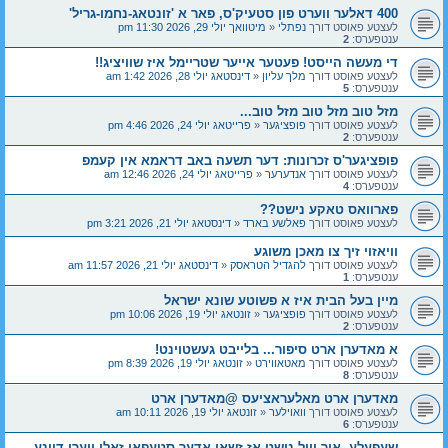
400 דאלער ווערט פון סטעיק'ס, פאר א 'זונטאג-נחמו-גריל'
לעצטע פאוסט דורך
נפתלי
«
מיטוואך יולי 29, 2026 11:30 pm
ענטפערס:
2
די מעשה הייסט! פעטער אייער שטריימל איז שוויציג!!
לעצטע פאוסט דורך
מלך עליון
«
דינסטאג יולי 28, 2026 1:42 am
ענטפערס:
5
מזל טוב מזל טוב מזל טוב...
לעצטע פאוסט דורך
פופציגער
«
פרייטאג יולי 24, 2026 4:46 pm
ענטפערס:
2
פופציגער'ס זכרונות: דער תשעה באב דראמא אין קעמפ
לעצטע פאוסט דורך
אנדערער
«
פרייטאג יולי 24, 2026 12:46 am
ענטפערס:
4
פארוואס טאקע נישט??
לעצטע פאוסט דורך
פאלשע בארד
«
דינסטאג יולי 21, 2026 3:21 pm
וויאזוי זיך צו מאכן משוגע
לעצטע פאוסט דורך
להגדיל הטראסק
«
דינסטאג יולי 21, 2026 11:57 am
ענטפערס:
1
מיין בעל הבית איז א פשוטע שונא ישראל
לעצטע פאוסט דורך
פופציגער
«
זונטאג יולי 19, 2026 10:06 pm
ענטפערס:
2
א מאדערן ארט סיפור... בלייבט געשטוינט!
לעצטע פאוסט דורך
מאטאווירט
«
זונטאג יולי 19, 2026 8:39 pm
ענטפערס:
8
מאדערן ארט מאלעראציעס @מאדערן ארט
לעצטע פאוסט דורך
וואוילער
«
זונטאג יולי 19, 2026 10:11 am
ענטפערס:
6
שעפעלע, איך וויל נישט אז זשאן אדער סטעפאן זאלן ווערן דיינע