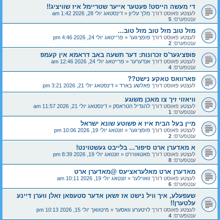
די מעשה הייסט! פעטער אייער שטריימל איז שוויציג!!
לעצטע פאוסט דורך
מלך עליון
«
דינסטאג יולי 28, 2026 1:42 am
ענטפערס:
5
מזל טוב מזל טוב מזל טוב...
לעצטע פאוסט דורך
פופציגער
«
פרייטאג יולי 24, 2026 4:46 pm
ענטפערס:
2
פופציגער'ס זכרונות: דער תשעה באב דראמא אין קעמפ
לעצטע פאוסט דורך
אנדערער
«
פרייטאג יולי 24, 2026 12:46 am
ענטפערס:
4
פארוואס טאקע נישט??
לעצטע פאוסט דורך
פאלשע בארד
«
דינסטאג יולי 21, 2026 3:21 pm
וויאזוי זיך צו מאכן משוגע
לעצטע פאוסט דורך
להגדיל הטראסק
«
דינסטאג יולי 21, 2026 11:57 am
ענטפערס:
1
מיין בעל הבית איז א פשוטע שונא ישראל
לעצטע פאוסט דורך
פופציגער
«
זונטאג יולי 19, 2026 10:06 pm
ענטפערס:
2
א מאדערן ארט סיפור... בלייבט געשטוינט!
לעצטע פאוסט דורך
מאטאווירט
«
זונטאג יולי 19, 2026 8:39 pm
ענטפערס:
8
מאדערן ארט מאלעראציעס @מאדערן ארט
לעצטע פאוסט דורך
וואוילער
«
זונטאג יולי 19, 2026 10:11 am
ענטפערס:
6
שעפעלע, איך וויל נישט אז זשאן אדער סטעפאן זאלן ווערן דיינע
עלטערן!!
לעצטע פאוסט דורך
לויטערע וואסער
«
מיטוואך יולי 15, 2026 10:13 pm
ענטפערס:
4