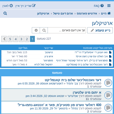
FAQ
שרייב זיך איין
לאגין
ז
היים
אידטיש פארומס
ארום דעם טישל
ארטיקלען
ו
ארטיקלען
ך
זוך
פארגעשריטענע זוך
נייע טעמע
5
4
3
2
1
קומענדיגע
227 טעמעס
מערסט געלייקטע פאוסטס
שרייבער
געלייקט
וואו זענען די יאסעלעך?! הי״ד!
טישטוך
115 מאל בסך הכל
איך האלט עס שוין נישט אויס!
איש ציון
80 מאל די יאר
פופציגער'ס ברילן: דער איחוד קאנטרי שוהל הויף
פופציגער
53 מאל דעם חודש
דער וועכנטליכער שלום בית קאנפליקט
יחזקאל סגל לנדא
4 מאל די וואך
טעמעס
דער וועכנטליכער שלום בית קאנפליקט
לעצטע פאוסט דורך
צבי וחמיד
«
דאנערשטאג אוגוסט 06, 2026 6:55 pm
ענטפערס:
1
א יתום מיט עלטערן
לעצטע פאוסט דורך
אנדערער
«
זונטאג אוגוסט 02, 2026 3:44 pm
ענטפערס:
11
400 דאלער ווערט פון סטעיק'ס, פאר א 'זונטאג-נחמו-גריל'
לעצטע פאוסט דורך
נפתלי
«
מיטוואך יולי 29, 2026 11:30 pm
ענטפערס:
2