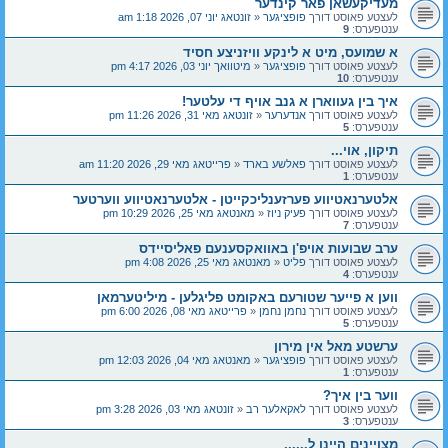
מעדיקעשאן פאר קינדער
לעצטע פאוסט דורך
פופציגער
«
זונטאג יוני 07, 2026 1:18 am
ענטפערס:
9
א שמועס, מיט א לינקע וויזניצע חסיד
לעצטע פאוסט דורך
פופציגער
«
מיטוואך יוני 03, 2026 4:17 pm
ענטפערס:
10
איך בין געווארן א גנב אויף די עלטער!
לעצטע פאוסט דורך
אנדערער
«
זונטאג מאי 31, 2026 11:26 pm
ענטפערס:
5
תיקון, אוי...
לעצטע פאוסט דורך
פאלשע בארד
«
פרייטאג מאי 29, 2026 11:20 am
ענטפערס:
1
אלטערנאטיווע פערזענליכקייטן - אלטערנאטיווע ווערטער
לעצטע פאוסט דורך
פעיק ניוז
«
מאנטאג מאי 25, 2026 10:29 pm
ענטפערס:
7
ערב שבועות אויפ'ן באוואקסענעם פאליסיידס
לעצטע פאוסט דורך
פליט
«
מאנטאג מאי 25, 2026 4:08 pm
ענטפערס:
4
ווען א פייער שטורעם באקומט פליגלען - מיליטערמאן
לעצטע פאוסט דורך
נחמן נחמן
«
פרייטאג מאי 08, 2026 6:00 pm
ענטפערס:
5
ערשטע מאל אין מירון
לעצטע פאוסט דורך
פופציגער
«
מאנטאג מאי 04, 2026 12:03 pm
ענטפערס:
1
ווער בין איך?
לעצטע פאוסט דורך
לאקאלער רב
«
זונטאג מאי 03, 2026 3:28 pm
ענטפערס:
3
מצויינים היינו ל......