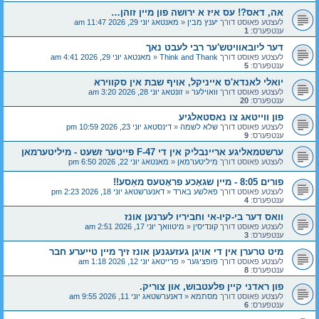
אה, דאס?! עס איז א ירושה פון מיין זוהן…
לעצטע פאוסט דורך
יענץ מבין
«
מאנטאג יוני 29, 2026 11:47 am
ענטפערס:
1
דער ליובאוויטש'ער רבי לעבט נאך
לעצטע פאוסט דורך
Think and Thank
«
מאנטאג יוני 29, 2026 4:41 am
ענטפערס:
5
יואלי לאנדא'ס אייניקל, אויף שבת אין סקווירא
לעצטע פאוסט דורך
וואוילער
«
זונטאג יוני 28, 2026 3:20 am
ענטפערס:
20
פון ווייטאג צו נאסטאלגיע
לעצטע פאוסט דורך
שלא לשמה
«
דינסטאג יוני 23, 2026 10:59 pm
ענטפערס:
9
ערשטמאליגע אריינבליק אין די F-47 פייטער זשעט - מיליטערמאן
לעצטע פאוסט דורך
מיליטערמאן
«
מאנטאג יוני 22, 2026 6:50 pm
פורים 8:05 - מיין שגאָכע פראָטעס מאַסע!!
לעצטע פאוסט דורך
פאלשע בארד
«
דאנערשטאג יוני 18, 2026 2:23 pm
ענטפערס:
4
וואס דער בי-קיו-אי וחביריו לערנען אונז
לעצטע פאוסט דורך
קונדיסין
«
מיטוואך יוני 17, 2026 2:51 am
ענטפערס:
3
מיט טרערן אין די אויגן געזעגנען אונז זיך מיין טייערע חבר
לעצטע פאוסט דורך
פופציגער
«
פרייטאג יוני 12, 2026 1:18 am
ענטפערס:
8
פון ראדני קיין פלעטבוש, און צוריק.
לעצטע פאוסט דורך
מסתמא
«
דאנערשטאג יוני 11, 2026 9:55 am
ענטפערס:
6