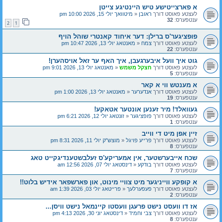
א פארצייטישע טיש היינטיגע צייטן
לעצטע פאוסט דורך
ראובן
«
מיטוואך יולי 15, 2026 10:00 pm
ענטפערס:
32
2
1
פופציגער'ס ברילן: דער איחוד קאנטרי שוהל הויף
לעצטע פאוסט דורך
צמח
«
מאנטאג יולי 13, 2026 10:47 pm
ענטפערס:
22
גוט איך וועל איבערגעבן, איך האף ער זאל אויסהערן!
לעצטע פאוסט דורך
חצקל משמש
«
מאנטאג יולי 13, 2026 9:01 pm
ענטפערס:
5
א מענטש ווי א קאר
לעצטע פאוסט דורך
אנדערער
«
מאנטאג יולי 13, 2026 1:00 pm
ענטפערס:
19
געוואלד! מיר זענען אונטער אטאקע!
לעצטע פאוסט דורך
פופציגער
«
זונטאג יולי 12, 2026 6:21 pm
ענטפערס:
1
זיין אפן מיט די ווייב
לעצטע פאוסט דורך
פרייע פויגל
«
מוצש"ק יולי 11, 2026 8:31 pm
ענטפערס:
8
שכח אייבערשטער, אין אמעריקע'ס זעלבשטענדיגקייט טאג
לעצטע פאוסט דורך
בודקע
«
דינסטאג יולי 07, 2026 12:56 am
ענטפערס:
7
א קופקע ווייניגער מיט צוויי מינוט, און פארשפאר אידיש בלוט!!
לעצטע פאוסט דורך
פעפערלעך
«
פרייטאג יולי 03, 2026 1:39 am
ענטפערס:
2
אז דו וועסט נישט פרעגן וועסטו קיינמאל נישט וויסן...
לעצטע פאוסט דורך
צבי וחמיד
«
דינסטאג יוני 30, 2026 4:13 pm
ענטפערס:
8