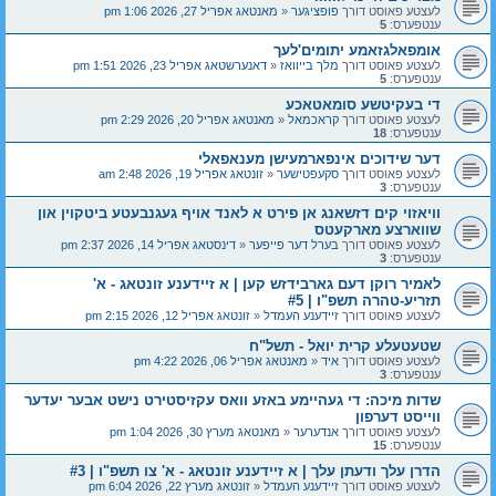
לעצטע פאוסט דורך
פופציגער
«
מאנטאג אפריל 27, 2026 1:06 pm
ענטפערס:
5
אומפאלגזאמע יתומים'לעך
לעצטע פאוסט דורך
מלך בייוואז
«
דאנערשטאג אפריל 23, 2026 1:51 pm
ענטפערס:
5
די בעקיטשע סומאטאכע
לעצטע פאוסט דורך
קראכמאל
«
מאנטאג אפריל 20, 2026 2:29 pm
ענטפערס:
18
דער שידוכים אינפארמעישן מענאפאלי
לעצטע פאוסט דורך
סקעפטישער
«
זונטאג אפריל 19, 2026 2:48 am
ענטפערס:
3
וויאזוי קים דזשאנג אן פירט א לאנד אויף געגנבעטע ביטקוין און
שווארצע מארקעטס
לעצטע פאוסט דורך
בערל דער פייפער
«
דינסטאג אפריל 14, 2026 2:37 pm
ענטפערס:
3
לאמיר רוקן דעם גארבידזש קען | א זיידענע זונטאג - א'
תזריע-טהרה תשפ"ו | #5
לעצטע פאוסט דורך
זיידענע העמדל
«
זונטאג אפריל 12, 2026 2:15 pm
שטעטעלע קרית יואל - תשל"ח
לעצטע פאוסט דורך
איד
«
מאנטאג אפריל 06, 2026 4:22 pm
ענטפערס:
3
שדות מיכה: די געהיימע באזע וואס עקזיסטירט נישט אבער יעדער
ווייסט דערפון
לעצטע פאוסט דורך
אנדערער
«
מאנטאג מערץ 30, 2026 1:04 pm
ענטפערס:
15
הדרן עלך ודעתן עלך | א זיידענע זונטאג - א' צו תשפ"ו | #3
לעצטע פאוסט דורך
זיידענע העמדל
«
זונטאג מערץ 22, 2026 6:04 pm