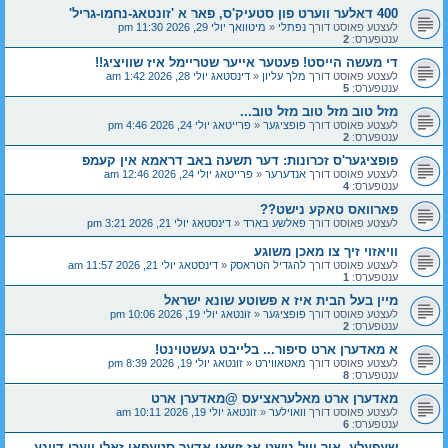
400 דאלער ווערט פון סטעיק'ס, פאר א 'זונטאג-נחמו-גריל'
לעצטע פאוסט דורך
נפתלי
«
מיטוואך יולי 29, 2026 11:30 pm
ענטפערס:
2
די מעשה הייסט! פעטער אייער שטריימל איז שוויציג!!
לעצטע פאוסט דורך
מלך עליון
«
דינסטאג יולי 28, 2026 1:42 am
ענטפערס:
5
מזל טוב מזל טוב מזל טוב...
לעצטע פאוסט דורך
פופציגער
«
פרייטאג יולי 24, 2026 4:46 pm
ענטפערס:
2
פופציגער'ס זכרונות: דער תשעה באב דראמא אין קעמפ
לעצטע פאוסט דורך
אנדערער
«
פרייטאג יולי 24, 2026 12:46 am
ענטפערס:
4
פארוואס טאקע נישט??
לעצטע פאוסט דורך
פאלשע בארד
«
דינסטאג יולי 21, 2026 3:21 pm
וויאזוי זיך צו מאכן משוגע
לעצטע פאוסט דורך
להגדיל הטראסק
«
דינסטאג יולי 21, 2026 11:57 am
ענטפערס:
1
מיין בעל הבית איז א פשוטע שונא ישראל
לעצטע פאוסט דורך
פופציגער
«
זונטאג יולי 19, 2026 10:06 pm
ענטפערס:
2
א מאדערן ארט סיפור... בלייבט געשטוינט!
לעצטע פאוסט דורך
מאטאווירט
«
זונטאג יולי 19, 2026 8:39 pm
ענטפערס:
8
מאדערן ארט מאלעראציעס @מאדערן ארט
לעצטע פאוסט דורך
וואוילער
«
זונטאג יולי 19, 2026 10:11 am
ענטפערס:
6
שעפעלע, איך וויל נישט אז זשאן אדער סטעפאן זאלן ווערן דיינע