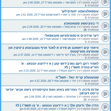
לעצטע פאוסט דורך
פופציגער
«
מאנטאג אפריל 27, 2026 1:06 pm
ענטפערס:
5
אומפאלגזאמע יתומים'לעך
לעצטע פאוסט דורך
מלך בייוואז
«
דאנערשטאג אפריל 23, 2026 1:51 pm
ענטפערס:
5
די בעקיטשע סומאטאכע
לעצטע פאוסט דורך
קראכמאל
«
מאנטאג אפריל 20, 2026 2:29 pm
ענטפערס:
18
דער שידוכים אינפארמעישן מענאפאלי
לעצטע פאוסט דורך
סקעפטישער
«
זונטאג אפריל 19, 2026 2:48 am
ענטפערס:
3
וויאזוי קים דזשאנג אן פירט א לאנד אויף געגנבעטע ביטקוין און
שווארצע מארקעטס
לעצטע פאוסט דורך
בערל דער פייפער
«
דינסטאג אפריל 14, 2026 2:37 pm
ענטפערס:
3
לאמיר רוקן דעם גארבידזש קען | א זיידענע זונטאג - א'
תזריע-טהרה תשפ"ו | #5
לעצטע פאוסט דורך
זיידענע העמדל
«
זונטאג אפריל 12, 2026 2:15 pm
שטעטעלע קרית יואל - תשל"ח
לעצטע פאוסט דורך
איד
«
מאנטאג אפריל 06, 2026 4:22 pm
ענטפערס:
3
שדות מיכה: די געהיימע באזע וואס עקזיסטירט נישט אבער יעדער
ווייסט דערפון
לעצטע פאוסט דורך
אנדערער
«
מאנטאג מערץ 30, 2026 1:04 pm
ענטפערס:
15
הדרן עלך ודעתן עלך | א זיידענע זונטאג - א' צו תשפ"ו | #3
לעצטע פאוסט דורך
זיידענע העמדל
«
זונטאג מערץ 22, 2026 6:04 pm