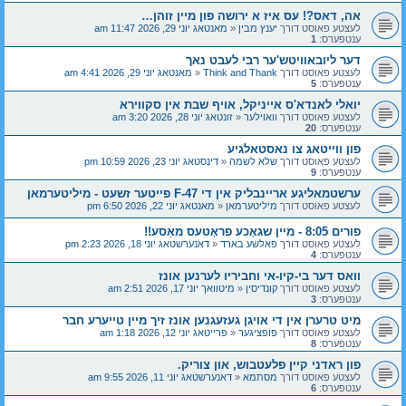
אה, דאס?! עס איז א ירושה פון מיין זוהן…
לעצטע פאוסט דורך
יענץ מבין
«
מאנטאג יוני 29, 2026 11:47 am
ענטפערס:
1
דער ליובאוויטש'ער רבי לעבט נאך
לעצטע פאוסט דורך
Think and Thank
«
מאנטאג יוני 29, 2026 4:41 am
ענטפערס:
5
יואלי לאנדא'ס אייניקל, אויף שבת אין סקווירא
לעצטע פאוסט דורך
וואוילער
«
זונטאג יוני 28, 2026 3:20 am
ענטפערס:
20
פון ווייטאג צו נאסטאלגיע
לעצטע פאוסט דורך
שלא לשמה
«
דינסטאג יוני 23, 2026 10:59 pm
ענטפערס:
9
ערשטמאליגע אריינבליק אין די F-47 פייטער זשעט - מיליטערמאן
לעצטע פאוסט דורך
מיליטערמאן
«
מאנטאג יוני 22, 2026 6:50 pm
פורים 8:05 - מיין שגאָכע פראָטעס מאַסע!!
לעצטע פאוסט דורך
פאלשע בארד
«
דאנערשטאג יוני 18, 2026 2:23 pm
ענטפערס:
4
וואס דער בי-קיו-אי וחביריו לערנען אונז
לעצטע פאוסט דורך
קונדיסין
«
מיטוואך יוני 17, 2026 2:51 am
ענטפערס:
3
מיט טרערן אין די אויגן געזעגנען אונז זיך מיין טייערע חבר
לעצטע פאוסט דורך
פופציגער
«
פרייטאג יוני 12, 2026 1:18 am
ענטפערס:
8
פון ראדני קיין פלעטבוש, און צוריק.
לעצטע פאוסט דורך
מסתמא
«
דאנערשטאג יוני 11, 2026 9:55 am
ענטפערס:
6