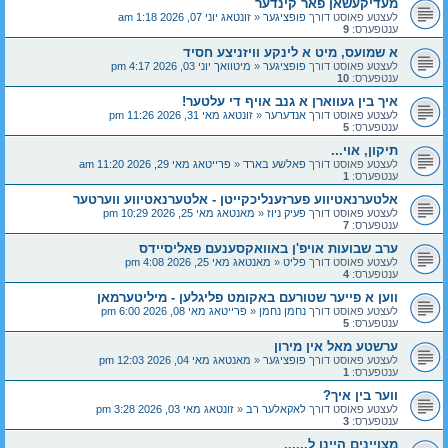
מעדיקעשאן פאר קינדער
לעצטע פאוסט דורך
פופציגער
«
זונטאג יוני 07, 2026 1:18 am
ענטפערס:
9
א שמועס, מיט א לינקע וויזניצע חסיד
לעצטע פאוסט דורך
פופציגער
«
מיטוואך יוני 03, 2026 4:17 pm
ענטפערס:
10
איך בין געווארן א גנב אויף די עלטער!
לעצטע פאוסט דורך
אנדערער
«
זונטאג מאי 31, 2026 11:26 pm
ענטפערס:
5
תיקון, אוי...
לעצטע פאוסט דורך
פאלשע בארד
«
פרייטאג מאי 29, 2026 11:20 am
ענטפערס:
1
אלטערנאטיווע פערזענליכקייטן - אלטערנאטיווע ווערטער
לעצטע פאוסט דורך
פעיק ניוז
«
מאנטאג מאי 25, 2026 10:29 pm
ענטפערס:
7
ערב שבועות אויפ'ן באוואקסענעם פאליסיידס
לעצטע פאוסט דורך
פליט
«
מאנטאג מאי 25, 2026 4:08 pm
ענטפערס:
4
ווען א פייער שטורעם באקומט פליגלען - מיליטערמאן
לעצטע פאוסט דורך
נחמן נחמן
«
פרייטאג מאי 08, 2026 6:00 pm
ענטפערס:
5
ערשטע מאל אין מירון
לעצטע פאוסט דורך
פופציגער
«
מאנטאג מאי 04, 2026 12:03 pm
ענטפערס:
1
ווער בין איך?
לעצטע פאוסט דורך
לאקאלער רב
«
זונטאג מאי 03, 2026 3:28 pm
ענטפערס:
3
מצויינים היינו ל......