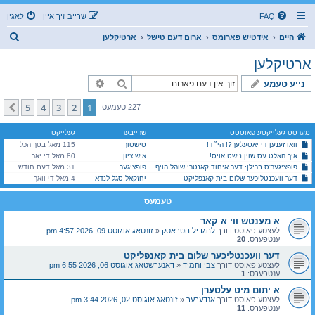
FAQ
שרייב זיך איין
לאגין
ז
היים
אידטיש פארומס
ארום דעם טישל
ארטיקלען
ו
ארטיקלען
ך
זוך
פארגעשריטענע זוך
נייע טעמע
5
4
3
2
1
קומענדיגע
227 טעמעס
מערסט געלייקטע פאוסטס
שרייבער
געלייקט
וואו זענען די יאסעלעך?! הי״ד!
טישטוך
115 מאל בסך הכל
איך האלט עס שוין נישט אויס!
איש ציון
80 מאל די יאר
פופציגער'ס ברילן: דער איחוד קאנטרי שוהל הויף
פופציגער
31 מאל דעם חודש
דער וועכנטליכער שלום בית קאנפליקט
יחזקאל סגל לנדא
4 מאל די וואך
טעמעס
א מענטש ווי א קאר
לעצטע פאוסט דורך
להגדיל הטראסק
«
זונטאג אוגוסט 09, 2026 4:57 pm
ענטפערס:
20
דער וועכנטליכער שלום בית קאנפליקט
לעצטע פאוסט דורך
צבי וחמיד
«
דאנערשטאג אוגוסט 06, 2026 6:55 pm
ענטפערס:
1
א יתום מיט עלטערן
לעצטע פאוסט דורך
אנדערער
«
זונטאג אוגוסט 02, 2026 3:44 pm
ענטפערס:
11