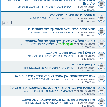
עלטערן!!
לעצטע פאוסט דורך
לויטערע וואסער
«
מיטוואך יולי 15, 2026 10:13 pm
ענטפערס:
4
א פארצייטישע טיש היינטיגע צייטן
לעצטע פאוסט דורך
ראובן
«
מיטוואך יולי 15, 2026 10:00 pm
ענטפערס:
32
2
1
פופציגער'ס ברילן: דער איחוד קאנטרי שוהל הויף
לעצטע פאוסט דורך
צמח
«
מאנטאג יולי 13, 2026 10:47 pm
ענטפערס:
22
גוט איך וועל איבערגעבן, איך האף ער זאל אויסהערן!
לעצטע פאוסט דורך
חצקל משמש
«
מאנטאג יולי 13, 2026 9:01 pm
ענטפערס:
5
געוואלד! מיר זענען אונטער אטאקע!
לעצטע פאוסט דורך
פופציגער
«
זונטאג יולי 12, 2026 6:21 pm
ענטפערס:
1
זיין אפן מיט די ווייב
לעצטע פאוסט דורך
פרייע פויגל
«
מוצש"ק יולי 11, 2026 8:31 pm
ענטפערס:
8
שכח אייבערשטער, אין אמעריקע'ס זעלבשטענדיגקייט טאג
לעצטע פאוסט דורך
בודקע
«
דינסטאג יולי 07, 2026 12:56 am
ענטפערס:
7
א קופקע ווייניגער מיט צוויי מינוט, און פארשפאר אידיש בלוט!!
לעצטע פאוסט דורך
פעפערלעך
«
פרייטאג יולי 03, 2026 1:39 am
ענטפערס:
2
אז דו וועסט נישט פרעגן וועסטו קיינמאל נישט וויסן...
לעצטע פאוסט דורך
צבי וחמיד
«
דינסטאג יוני 30, 2026 4:13 pm
ענטפערס:
8