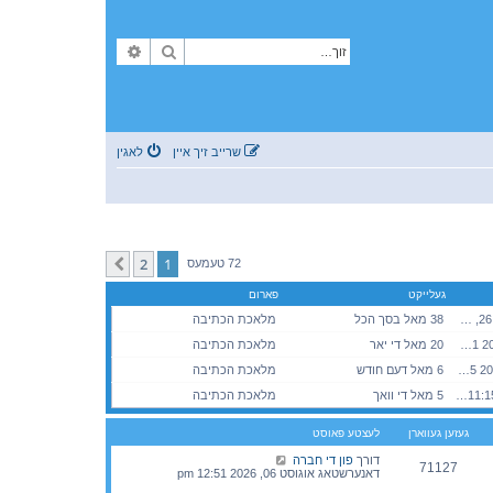
זוך
פארגעשריטענע זוך
שרייב זיך איין
לאגין
2
1
קומענדיגע
72 טעמעס
געלייקט
פארום
דאנערשטאג אקטאבער 26, 2023 4:29 pm
38 מאל בסך הכל
מלאכת הכתיבה
דינסטאג יאנואר 27, 2026 11:31 pm
20 מאל די יאר
מלאכת הכתיבה
דאנערשטאג יולי 16, 2026 11:45 am
6 מאל דעם חודש
מלאכת הכתיבה
מיטוואך יולי 29, 2026 11:15 pm
5 מאל די וואך
מלאכת הכתיבה
געזען געווארן
לעצטע פאוסט
דורך
פון די חברה
71127
דאנערשטאג אוגוסט 06, 2026 12:51 pm