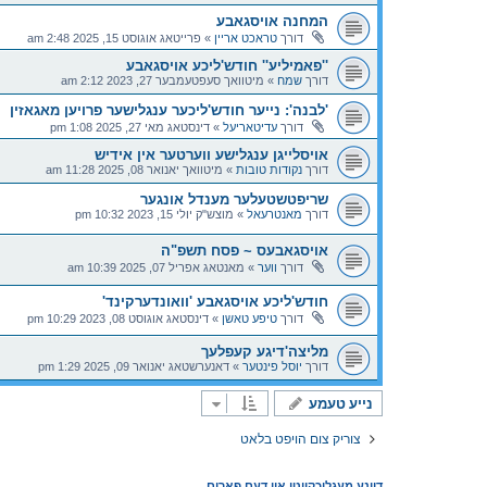
המחנה אויסגאבע
דורך
טראכט אריין
»
פרייטאג אוגוסט 15, 2025 2:48 am
''פאמיליע'' חודש'ליכע אויסגאבע
דורך
שמח
»
מיטוואך סעפטעמבער 27, 2023 2:12 am
'לבנה': נייער חודש'ליכער ענגלישער פרויען מאגאזין
דורך
עדיטאריעל
»
דינסטאג מאי 27, 2025 1:08 pm
אויסלייגן ענגלישע ווערטער אין אידיש
דורך
נקודות טובות
»
מיטוואך יאנואר 08, 2025 11:28 am
שריפטשטעלער מענדל אונגער
דורך
מאנטרעאל
»
מוצש"ק יולי 15, 2023 10:32 pm
אויסגאבעס ~ פסח תשפ"ה
דורך
ווער
»
מאנטאג אפריל 07, 2025 10:39 am
חודש'ליכע אויסגאבע 'וואונדערקינד'
דורך
טיפע טאשן
»
דינסטאג אוגוסט 08, 2023 10:29 pm
מליצה'דיגע קעפלעך
דורך
יוסל פינטער
»
דאנערשטאג יאנואר 09, 2025 1:29 pm
נייע טעמע
צוריק צום הויפט בלאט
דיינע מעגליכקייטן אין דעם פארום