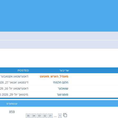
יטענע זוך
שרייבער
POSTED
מענדל_הערש_פאנעט
חלום חלמתי
שוואכער
פופציגער
ענטפערס
859
35
34
33
32
31
1
…