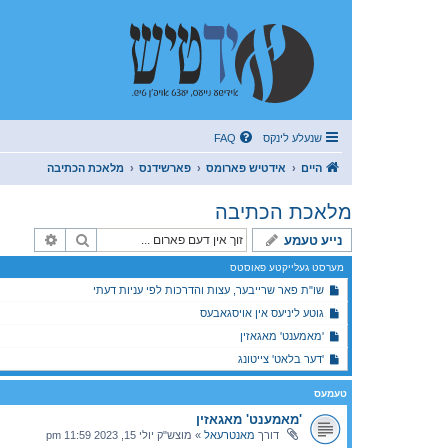
שנעלע לינקס
FAQ
היים
אידטיש פארומס
פארשידנס
מלאכת הכתיבה
מלאכת הכתיבה
זוך
פארגעשר
נייע טעמע
מערסט געלייקטע פאוסטס
שו"ת פאר שרייבער, עצות והדרכות לפי עניות דעתי
גוטע ליניעס אין אויסגאבעס
'מאמענט' מאגאזין
'דער בלאט' צייטונג
טעמעס
'מאמענט' מאגאזין
דורך
מאנטרעאל
»
מוצש"ק יולי 15, 2023 11:59 pm