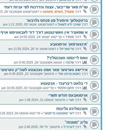
שו"ת פאר שרייבער, עצות והדרכות לפי עניות דעתי
דורך
מענדל_הערש_פאנעט
»
דאנערשטאג אקטאבער 26, 2023 4:29 pm
ברעקעלעך אימעיל פון פנחס גלויבער
דורך
שאינו יודע לשאול
»
דאנערשטאג יאנואר 09, 2025 1:21 pm
א שפאציר אין וואשינגטאן דורך דוד לעבאוויטש אויף
דורך
מהודר
»
פרייטאג יאנואר 24, 2025 10:55 am
'אינגערמאן' אויסגאבע
דורך
עדיטאריעל
»
דאנערשטאג יוני 20, 2024 11:55 am
וואס ליינסטו וועכנטליך?
דורך
שלמה
»
זונטאג אקטאבער 26, 2025 5:45 pm
אידישע ווערטער פאר אפט גענוצטע לשה"ק ווערטער
דורך
כאטש טראץ אפי'
»
מיטוואך אקטאבער 22, 2025 6:40 pm
די בלאט ריברענד - אנקעטע
דורך
חלום חלמתי
»
פרייטאג אקטאבער 03, 2025 10:45 am
אויסגאבעס חודש תשרי
דורך
ווער
»
מיטוואך אוגוסט 21, 2024 1:48 pm
וועכנטליכע גליונות
דורך
דער פאטעטע מייסטער
»
פרייטאג אוגוסט 04, 2023 9:26 am
גליון "משנתו"
דורך
דערווייל
»
מיטוואך יולי 09, 2025 2:40 pm