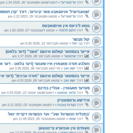
דורך
עדיטאריעל
»
דאנערשטאג אקטאבער 30, 2025 1:34 pm
'שטענדערל' אויסגאבע פאר קינדער, דורך 'קרן תוספות
דורך
עדיטאריעל
»
זונטאג אקטאבער 29, 2023 1:22 pm
גוטע ליניעס אין אויסגאבעס
דורך
חלום חלמתי
»
זונטאג דעצעמבער 07, 2025 1:55 am
קול מבשר
דורך
בני יואל
»
זונטאג פעברואר 22, 2026 9:25 am
אייער בעסטער קאלום אינעם "אוצר" (דער בלאט)
דורך
שינאווער
»
זונטאג פעברואר 08, 2026 1:27 am
וועלכע תורה מאגאזין איז שענער (דער בלאט - דער אי
דורך
יושע זאב
»
פרייטאג פעברואר 06, 2026 3:35 pm
אייער בעסטער קאלום אינעם ''תורה ענינים'' (דער איד) 3 אויסווא
דורך
יושע זאב
»
זונטאג פעברואר 08, 2026 4:33 pm
פעדער מאגאזין - אנליין בחינם
דורך
קלאר געזאגט
»
דאנערשטאג יאנואר 22, 2026 4:33 pm
אידישע גראמאטיק
דורך
נקודות טובות
»
דינסטאג אקטאבער 03, 2023 3:12 pm
'בתכלית הכשרות' שע''י ועד הכשרות דקרית יואל
דורך
שמח
»
זונטאג נאוועמבער 05, 2023 11:49 pm
טעותים אין אונזערע צייטונגען
דורך
טיפע טאשן
»
מיטוואך מערץ 05, 2025 12:15 pm