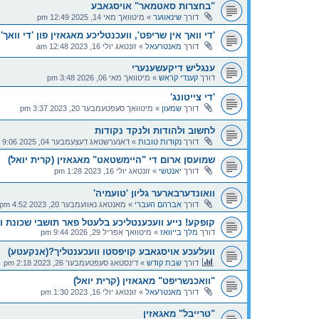
"בחצרות סאטמאר" אויסגאבע
דורך
שינאווער
»
מיטוואך מאי 14, 2025 12:49 pm
'די וואך אין שריפט', וועכנטליכע מאגאזין פון 'די וואך'
דורך
מאנטרעאל
»
זונטאג יולי 16, 2023 12:48 am
ענגליש דיקעשענערי
דורך
קענדי קראש
»
מיטוואך מאי 06, 2026 3:48 pm
'די צייטונג'
דורך
שמעון
»
מיטוואך סעפטעמבער 20, 2023 3:37 pm
לחשוב ולהודות ולנקד נקודות
דורך
נקודות טובות
»
דאנערשטאג דעצעמבער 04, 2025 9:06 pm
שמועסן ארום די "היימשטאט" מאגאזין (קרית יואל)
דורך
יאנטשי
»
זונטאג יולי 16, 2023 1:28 pm
וואונדערבארער גליון 'טועמיה'
דורך
אברהם העברי
»
מאנטאג נאוועמבער 20, 2023 4:52 pm
קופקע! נייע וועכענטליכע בלעטל פאר תושבי שכונת ו
דורך
מלך בייוואז
»
מיטוואך אפריל 29, 2026 9:44 pm
וועלעכע אויסגאבע קויפסטו וועכענטליך?(אנקעטע)
דורך
שבת קודש
»
דינסטאג סעפטעמבער 26, 2023 2:18 pm
"וואכנשריפט" מאגאזין (קרית יואל)
דורך
מאנטרעאל
»
זונטאג יולי 16, 2023 1:30 pm
"טרייבל" מאגאזין