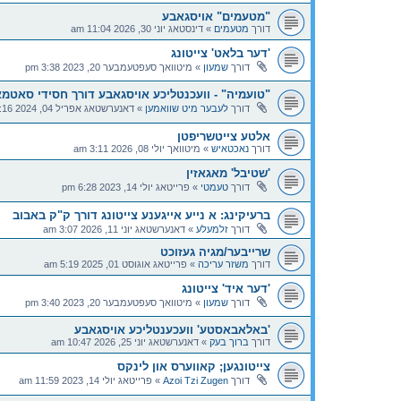
"מטעמים" אויסגאבע
דורך
מטעמים
»
דינסטאג יוני 30, 2026 11:04 am
'דער בלאט' צייטונג
דורך
שמעון
»
מיטוואך סעפטעמבער 20, 2023 3:38 pm
"טועמיה" - וועכנטליכע אויסגאבע דורך חסידי סאטמא
דורך
לעבער מיט שוואמען
»
דאנערשטאג אפריל 04, 2024 8:16 am
אלטע צייטשריפטן
דורך
נאכטאיש
»
מיטוואך יולי 08, 2026 3:11 am
'שטיבל' מאגאזין
דורך
טעמטי
»
פרייטאג יולי 14, 2023 6:28 pm
ברעיקינג: א נייע אייגענע צייטונג דורך ק"ק באבוב
דורך
זלמעלע
»
דאנערשטאג יוני 11, 2026 3:07 am
שרייבער/מגיה געזוכט
דורך
משזר עריכה
»
פרייטאג אוגוסט 01, 2025 5:19 am
'דער איד' צייטונג
דורך
שמעון
»
מיטוואך סעפטעמבער 20, 2023 3:40 pm
'באלאבאסטע' וועכענטליכע אויסגאבע
דורך
ברוך בעק
»
דאנערשטאג יוני 25, 2026 10:47 am
צייטונגען; קאווערס און לינקס
דורך
Azoi Tzi Zugen
»
פרייטאג יולי 14, 2023 11:59 am