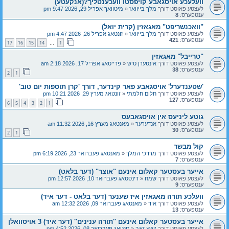
וועלעכע אויסגאבע קויפסטו וועכענטליך?(אנקעטע)
לעצטע פאוסט דורך
מלך בייוואז
«
מיטוואך אפריל 29, 2026 9:47 pm
ענטפערס:
8
"וואכנשריפט" מאגאזין (קרית יואל)
לעצטע פאוסט דורך
מלך בייוואז
«
זונטאג אפריל 26, 2026 4:47 pm
ענטפערס:
421
17
16
15
14
1
…
"טרייבל" מאגאזין
לעצטע פאוסט דורך
אינטערן טיש
«
פרייטאג אפריל 17, 2026 2:18 am
ענטפערס:
38
2
1
'שטענדערל' אויסגאבע פאר קינדער, דורך 'קרן תוספות יום טוב'
לעצטע פאוסט דורך
חלום חלמתי
«
זונטאג מערץ 29, 2026 10:21 pm
ענטפערס:
127
6
5
4
3
2
1
גוטע ליניעס אין אויסגאבעס
לעצטע פאוסט דורך
אנדערער
«
מאנטאג מערץ 16, 2026 11:32 am
ענטפערס:
30
2
1
קול מבשר
לעצטע פאוסט דורך
מרדכי המלך
«
מאנטאג פעברואר 23, 2026 6:19 pm
ענטפערס:
7
אייער בעסטער קאלום אינעם "אוצר" (דער בלאט)
לעצטע פאוסט דורך
שמח
«
דינסטאג פעברואר 10, 2026 12:57 pm
ענטפערס:
9
וועלכע תורה מאגאזין איז שענער (דער בלאט - דער איד)
לעצטע פאוסט דורך
איד
«
מאנטאג פעברואר 09, 2026 12:32 am
ענטפערס:
13
אייער בעסטער קאלום אינעם ''תורה ענינים'' (דער איד) 3 אויסוואלן
לעצטע פאוסט דורך
יושע זאב
«
זונטאג פעברואר 08, 2026 4:52 pm