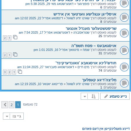
לעצטע פאוסט דורך
פופציגער
«
דאנערשטאג מאי 29, 2025 5:38 pm
ענטפערס:
6
אויסלייגן ענגלישע ווערטער אין אידיש
לעצטע פאוסט דורך
שאינו יודע לשאול
«
דינסטאג אפריל 22, 2025 12:02 am
ענטפערס:
8
שריפטשטעלער מענדל אונגער
לעצטע פאוסט דורך
שטראסבורג
«
דאנערשטאג אפריל 17, 2025 7:54 am
ענטפערס:
25
2
1
אויסגאבעס ~ פסח תשפ"ה
לעצטע פאוסט דורך
שמח
«
מיטוואך אפריל 16, 2025 1:01 pm
ענטפערס:
31
2
1
חודש'ליכע אויסגאבע 'וואונדערקינד'
לעצטע פאוסט דורך
מים חיים
«
דאנערשטאג פעברואר 27, 2025 11:04 am
ענטפערס:
74
3
2
1
מליצה'דיגע קעפלעך
לעצטע פאוסט דורך
שאינו יודע לשאול
«
פרייטאג יאנואר 10, 2025 12:19 am
ענטפערס:
1
נייע טעמע
2
1
קומענדיגע
72 טעמעס
גיי צו
דיינע מעגליכקייטן אין דעם פארום