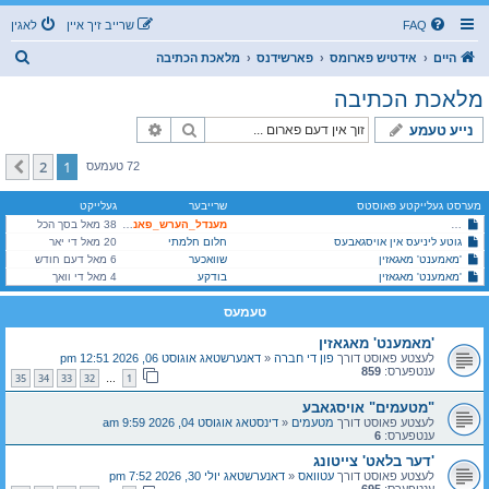
FAQ
שרייב זיך איין
לאגין
ז
היים
אידטיש פארומס
פארשידנס
מלאכת הכתיבה
ו
מלאכת הכתיבה
ך
זוך
פארגעשריטענע זוך
נייע טעמע
2
1
קומענדיגע
72 טעמעס
מערסט געלייקטע פאוסטס
שרייבער
געלייקט
שו"ת פאר שרייבער, עצות והדרכות לפי עניות דעתי
מענדל_הערש_פאנעט
38 מאל בסך הכל
גוטע ליניעס אין אויסגאבעס
חלום חלמתי
20 מאל די יאר
'מאמענט' מאגאזין
שוואכער
6 מאל דעם חודש
'מאמענט' מאגאזין
בודקע
4 מאל די וואך
טעמעס
'מאמענט' מאגאזין
לעצטע פאוסט דורך
פון די חברה
«
דאנערשטאג אוגוסט 06, 2026 12:51 pm
ענטפערס:
859
35
34
33
32
1
…
"מטעמים" אויסגאבע
לעצטע פאוסט דורך
מטעמים
«
דינסטאג אוגוסט 04, 2026 9:59 am
ענטפערס:
6
'דער בלאט' צייטונג
לעצטע פאוסט דורך
עטוואס
«
דאנערשטאג יולי 30, 2026 7:52 pm
ענטפערס:
695