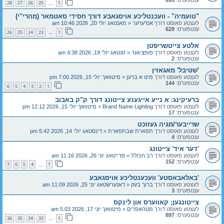
28
27
26
25
1
…
"טועמיה" - וועכנטליכע אויסגאבע דורך חסידי סאטמאר (מהרי"י)
לעצטע פאוסט דורך
אנדערער
«
מאנטאג יולי 20, 2026 10:46 am
ענטפערס:
629
26
25
24
23
1
…
אלטע צייטשריפטן
לעצטע פאוסט דורך
פופציגער
«
זונטאג יולי 19, 2026 4:38 am
ענטפערס:
2
'שטיבל' מאגאזין
לעצטע פאוסט דורך
מיט א ברען
«
מיטוואך יולי 15, 2026 7:00 pm
ענטפערס:
144
6
5
4
3
2
1
ברעיקינג: א נייע אייגענע צייטונג דורך ק"ק באבוב
לעצטע פאוסט דורך
Brand Name Lighting
«
מיטוואך יולי 15, 2026 12:12 pm
ענטפערס:
17
שרייבער/מגיה געזוכט
לעצטע פאוסט דורך
תפארת שבתפארת
«
דינסטאג יולי 14, 2026 5:42 pm
ענטפערס:
4
'דער איד' צייטונג
לעצטע פאוסט דורך
רב הכולל
«
פרייטאג יוני 26, 2026 11:16 am
ענטפערס:
152
7
6
5
4
1
…
'באלאבאסטע' וועכענטליכע אויסגאבע
לעצטע פאוסט דורך
ברוך בעק
«
דאנערשטאג יוני 25, 2026 11:09 am
ענטפערס:
3
צייטונגען; קאווערס און לינקס
לעצטע פאוסט דורך
מטהאפרים
«
מיטוואך יוני 17, 2026 5:03 am
ענטפערס:
897
36
35
34
33
1
…