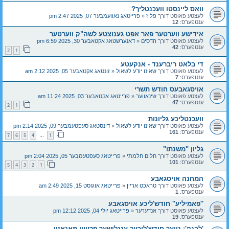
וואס ליינסטו וועכנטליך?
לעצטע פאוסט דורך
פליז
«
פרייטאג נאוועמבער 07, 2025 2:47 pm
ענטפערס:
12
אידישע ווערטער פאר אפט גענוצטע לשה"ק ווערטער
לעצטע פאוסט דורך
הדסים
«
דאנערשטאג אקטאבער 30, 2025 6:59 pm
ענטפערס:
42
2
1
די בלאט ריברענד - אנקעטע
לעצטע פאוסט דורך
שאינו יודע לשאול
«
זונטאג אקטאבער 05, 2025 2:12 am
ענטפערס:
7
אויסגאבעס חודש תשרי
לעצטע פאוסט דורך
שינאווער
«
פרייטאג אקטאבער 03, 2025 11:24 am
ענטפערס:
47
2
1
וועכנטליכע גליונות
לעצטע פאוסט דורך
שאינו יודע לשאול
«
דינסטאג סעפטעמבער 09, 2025 2:14 pm
ענטפערס:
161
7
6
5
4
1
…
גליון "משנתו"
לעצטע פאוסט דורך
חלום חלמתי
«
פרייטאג סעפטעמבער 05, 2025 2:04 pm
ענטפערס:
101
5
4
3
2
1
המחנה אויסגאבע
לעצטע פאוסט דורך
טראכט אריין
«
פרייטאג אוגוסט 15, 2025 2:49 am
ענטפערס:
1
''פאמיליע'' חודש'ליכע אויסגאבע
לעצטע פאוסט דורך
אנדערער
«
פרייטאג יולי 04, 2025 12:12 pm
ענטפערס:
19
'לבנה': נייער חודש'ליכער ענגלישער פרויען מאגאזין