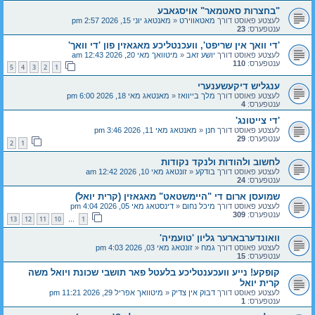
"בחצרות סאטמאר" אויסגאבע
לעצטע פאוסט דורך
מאטאווירט
«
מאנטאג יוני 15, 2026 2:57 pm
ענטפערס:
23
'די וואך אין שריפט', וועכנטליכע מאגאזין פון 'די וואך'
לעצטע פאוסט דורך
יושע זאב
«
מיטוואך מאי 20, 2026 12:43 am
ענטפערס:
110
5
4
3
2
1
ענגליש דיקעשענערי
לעצטע פאוסט דורך
מלך בייוואז
«
מאנטאג מאי 18, 2026 6:00 pm
ענטפערס:
4
'די צייטונג'
לעצטע פאוסט דורך
חנן
«
מאנטאג מאי 11, 2026 3:46 pm
ענטפערס:
29
2
1
לחשוב ולהודות ולנקד נקודות
לעצטע פאוסט דורך
בודקע
«
זונטאג מאי 10, 2026 12:42 am
ענטפערס:
24
שמועסן ארום די "היימשטאט" מאגאזין (קרית יואל)
לעצטע פאוסט דורך
מיכל נחום
«
דינסטאג מאי 05, 2026 4:04 pm
ענטפערס:
309
13
12
11
10
1
…
וואונדערבארער גליון 'טועמיה'
לעצטע פאוסט דורך
גמח
«
זונטאג מאי 03, 2026 4:03 pm
ענטפערס:
15
קופקע! נייע וועכענטליכע בלעטל פאר תושבי שכונת ויואל משה
קרית יואל
לעצטע פאוסט דורך
דבוק אין צדיק
«
מיטוואך אפריל 29, 2026 11:21 pm
ענטפערס:
1