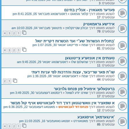
ענטפערס:
3
פעדער מאגאזין - אנליין בחינם
לעצטע פאוסט דורך
קלאר געזאגט
«
דאנערשטאג פעברואר 05, 2026 8:41 pm
ענטפערס:
17
אידישע גראמאטיק
לעצטע פאוסט דורך
זבולון שטיינקלאץ
«
מיטוואך פעברואר 04, 2026 10:03 am
ענטפערס:
78
4
3
2
1
'בתכלית הכשרות' שע''י ועד הכשרות דקרית יואל
לעצטע פאוסט דורך
שמח
«
פרייטאג יאנואר 30, 2026 1:07 pm
ענטפערס:
81
4
3
2
1
טעותים אין אונזערע צייטונגען
לעצטע פאוסט דורך
שהשלום שלו
«
דאנערשטאג יאנואר 29, 2026 9:45 am
ענטפערס:
11
שו"ת פאר שרייבער, עצות והדרכות לפי עניות דעתי
לעצטע פאוסט דורך
שמח
«
דאנערשטאג יאנואר 08, 2026 1:36 pm
ענטפערס:
44
2
1
ברעקעלעך אימעיל פון פנחס גלויבער
לעצטע פאוסט דורך
שאינו יודע לשאול
«
דינסטאג דעצעמבער 30, 2025 3:49 pm
ענטפערס:
17
א שפאציר אין וואשינגטאן דורך דוד לעבאוויטש אויף קול מבשר
לעצטע פאוסט דורך
פנחס דוד לעבאוויטש
«
מאנטאג דעצעמבער 22, 2025 6:36 pm
ענטפערס:
12
'אינגערמאן' אויסגאבע
לעצטע פאוסט דורך
מאטאווירט
«
זונטאג נאוועמבער 16, 2025 11:03 pm
ענטפערס:
85
4
3
2
1