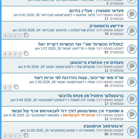
ענטפערס:
3
פעדער מאגאזין - אנליין בחינם
לעצטע פאוסט דורך
קלאר געזאגט
«
דאנערשטאג פעברואר 05, 2026 8:41 pm
ענטפערס:
17
אידישע גראמאטיק
לעצטע פאוסט דורך
זבולון שטיינקלאץ
«
מיטוואך פעברואר 04, 2026 10:03 am
ענטפערס:
78
4
3
2
1
'בתכלית הכשרות' שע''י ועד הכשרות דקרית יואל
לעצטע פאוסט דורך
שמח
«
פרייטאג יאנואר 30, 2026 1:07 pm
ענטפערס:
81
4
3
2
1
טעותים אין אונזערע צייטונגען
לעצטע פאוסט דורך
שהשלום שלו
«
דאנערשטאג יאנואר 29, 2026 9:45 am
ענטפערס:
11
שו"ת פאר שרייבער, עצות והדרכות לפי עניות דעתי
לעצטע פאוסט דורך
שמח
«
דאנערשטאג יאנואר 08, 2026 1:36 pm
ענטפערס:
44
2
1
ברעקעלעך אימעיל פון פנחס גלויבער
לעצטע פאוסט דורך
שאינו יודע לשאול
«
דינסטאג דעצעמבער 30, 2025 3:49 pm
ענטפערס:
17
א שפאציר אין וואשינגטאן דורך דוד לעבאוויטש אויף קול מבשר
לעצטע פאוסט דורך
פנחס דוד לעבאוויטש
«
מאנטאג דעצעמבער 22, 2025 6:36 pm
ענטפערס:
12
'אינגערמאן' אויסגאבע
לעצטע פאוסט דורך
מאטאווירט
«
זונטאג נאוועמבער 16, 2025 11:03 pm
ענטפערס:
85
4
3
2
1