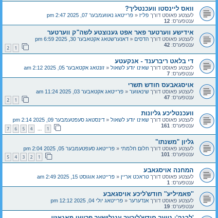
וואס ליינסטו וועכנטליך?
לעצטע פאוסט דורך
פליז
«
פרייטאג נאוועמבער 07, 2025 2:47 pm
ענטפערס:
12
אידישע ווערטער פאר אפט גענוצטע לשה"ק ווערטער
לעצטע פאוסט דורך
הדסים
«
דאנערשטאג אקטאבער 30, 2025 6:59 pm
ענטפערס:
42
2
1
די בלאט ריברענד - אנקעטע
לעצטע פאוסט דורך
שאינו יודע לשאול
«
זונטאג אקטאבער 05, 2025 2:12 am
ענטפערס:
7
אויסגאבעס חודש תשרי
לעצטע פאוסט דורך
שינאווער
«
פרייטאג אקטאבער 03, 2025 11:24 am
ענטפערס:
47
2
1
וועכנטליכע גליונות
לעצטע פאוסט דורך
שאינו יודע לשאול
«
דינסטאג סעפטעמבער 09, 2025 2:14 pm
ענטפערס:
161
7
6
5
4
1
…
גליון "משנתו"
לעצטע פאוסט דורך
חלום חלמתי
«
פרייטאג סעפטעמבער 05, 2025 2:04 pm
ענטפערס:
101
5
4
3
2
1
המחנה אויסגאבע
לעצטע פאוסט דורך
טראכט אריין
«
פרייטאג אוגוסט 15, 2025 2:49 am
ענטפערס:
1
''פאמיליע'' חודש'ליכע אויסגאבע
לעצטע פאוסט דורך
אנדערער
«
פרייטאג יולי 04, 2025 12:12 pm
ענטפערס:
19
'לבנה': נייער חודש'ליכער ענגלישער פרויען מאגאזין