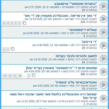
"בחצרות סאטמאר" אויסגאבע
לעצטע פאוסט דורך
מאטאווירט
«
מאנטאג יוני 15, 2026 2:57 pm
ענטפערס:
23
'די וואך אין שריפט', וועכנטליכע מאגאזין פון 'די וואך'
לעצטע פאוסט דורך
יושע זאב
«
מיטוואך מאי 20, 2026 12:43 am
ענטפערס:
110
5
4
3
2
1
ענגליש דיקעשענערי
לעצטע פאוסט דורך
מלך בייוואז
«
מאנטאג מאי 18, 2026 6:00 pm
ענטפערס:
4
'די צייטונג'
לעצטע פאוסט דורך
חנן
«
מאנטאג מאי 11, 2026 3:46 pm
ענטפערס:
29
2
1
לחשוב ולהודות ולנקד נקודות
לעצטע פאוסט דורך
בודקע
«
זונטאג מאי 10, 2026 12:42 am
ענטפערס:
24
שמועסן ארום די "היימשטאט" מאגאזין (קרית יואל)
לעצטע פאוסט דורך
מיכל נחום
«
דינסטאג מאי 05, 2026 4:04 pm
ענטפערס:
309
13
12
11
10
1
…
וואונדערבארער גליון 'טועמיה'
לעצטע פאוסט דורך
גמח
«
זונטאג מאי 03, 2026 4:03 pm
ענטפערס:
15
קופקע! נייע וועכענטליכע בלעטל פאר תושבי שכונת ויואל משה
קרית יואל
לעצטע פאוסט דורך
דבוק אין צדיק
«
מיטוואך אפריל 29, 2026 11:21 pm
ענטפערס:
1