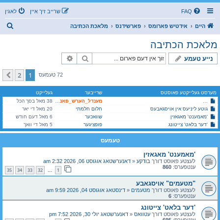
FAQ
שרייב זיך איין
לאגין
ז
היים
אידטיש פארומס
פארשידנס
מלאכת הכתיבה
ו
מלאכת הכתיבה
ך
זוך
פארגעשריטענע זוך
נייע טעמע
2
1
קומענדיגע
72 טעמעס
מערסט געלייקטע פאוסטס
שרייבער
געלייקט
שו"ת פאר שרייבער, עצות והדרכות לפי עניות דעתי
מענדל_הערש_פאנעט
38 מאל בסך הכל
גוטע ליניעס אין אויסגאבעס
חלום חלמתי
20 מאל די יאר
'מאמענט' מאגאזין
שוואכער
6 מאל דעם חודש
'דער בלאט' צייטונג
פופציגער
5 מאל די וואך
טעמעס
'מאמענט' מאגאזין
לעצטע פאוסט דורך
בודקע
«
דאנערשטאג אוגוסט 06, 2026 2:32 am
ענטפערס:
860
35
34
33
32
1
…
"מטעמים" אויסגאבע
לעצטע פאוסט דורך
מטעמים
«
דינסטאג אוגוסט 04, 2026 9:59 am
ענטפערס:
6
'דער בלאט' צייטונג
לעצטע פאוסט דורך
עטוואס
«
דאנערשטאג יולי 30, 2026 7:52 pm
ענטפערס:
695