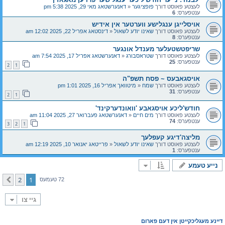
לעצטע פאוסט דורך
פופציגער
«
דאנערשטאג מאי 29, 2025 5:38 pm
ענטפערס:
6
אויסלייגן ענגלישע ווערטער אין אידיש
לעצטע פאוסט דורך
שאינו יודע לשאול
«
דינסטאג אפריל 22, 2025 12:02 am
ענטפערס:
8
שריפטשטעלער מענדל אונגער
לעצטע פאוסט דורך
שטראסבורג
«
דאנערשטאג אפריל 17, 2025 7:54 am
ענטפערס:
25
2
1
אויסגאבעס ~ פסח תשפ"ה
לעצטע פאוסט דורך
שמח
«
מיטוואך אפריל 16, 2025 1:01 pm
ענטפערס:
31
2
1
חודש'ליכע אויסגאבע 'וואונדערקינד'
לעצטע פאוסט דורך
מים חיים
«
דאנערשטאג פעברואר 27, 2025 11:04 am
ענטפערס:
74
3
2
1
מליצה'דיגע קעפלעך
לעצטע פאוסט דורך
שאינו יודע לשאול
«
פרייטאג יאנואר 10, 2025 12:19 am
ענטפערס:
1
נייע טעמע
2
1
קומענדיגע
72 טעמעס
גיי צו
דיינע מעגליכקייטן אין דעם פארום