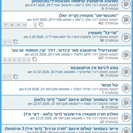
וועלעכע אויסגאבע קויפסטו וועכענטליך?(אנקעטע)
לעצטע פאוסט דורך
מלך בייוואז
«
מיטוואך אפריל 29, 2026 9:47 pm
ענטפערס:
8
"וואכנשריפט" מאגאזין (קרית יואל)
לעצטע פאוסט דורך
מלך בייוואז
«
זונטאג אפריל 26, 2026 4:47 pm
ענטפערס:
421
17
16
15
14
1
…
"טרייבל" מאגאזין
לעצטע פאוסט דורך
אינטערן טיש
«
פרייטאג אפריל 17, 2026 2:18 am
ענטפערס:
38
2
1
'שטענדערל' אויסגאבע פאר קינדער, דורך 'קרן תוספות יום טוב'
לעצטע פאוסט דורך
חלום חלמתי
«
זונטאג מערץ 29, 2026 10:21 pm
ענטפערס:
127
6
5
4
3
2
1
גוטע ליניעס אין אויסגאבעס
לעצטע פאוסט דורך
אנדערער
«
מאנטאג מערץ 16, 2026 11:32 am
ענטפערס:
30
2
1
קול מבשר
לעצטע פאוסט דורך
מרדכי המלך
«
מאנטאג פעברואר 23, 2026 6:19 pm
ענטפערס:
7
אייער בעסטער קאלום אינעם "אוצר" (דער בלאט)
לעצטע פאוסט דורך
שמח
«
דינסטאג פעברואר 10, 2026 12:57 pm
ענטפערס:
9
וועלכע תורה מאגאזין איז שענער (דער בלאט - דער איד)
לעצטע פאוסט דורך
איד
«
מאנטאג פעברואר 09, 2026 12:32 am
ענטפערס:
13
אייער בעסטער קאלום אינעם ''תורה ענינים'' (דער איד) 3 אויסוואלן
לעצטע פאוסט דורך
יושע זאב
«
זונטאג פעברואר 08, 2026 4:52 pm