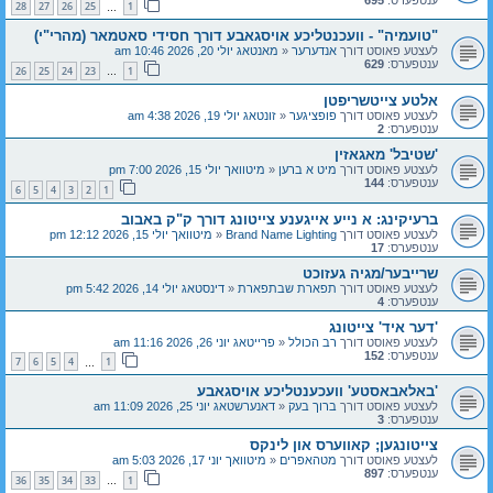
28
27
26
25
1
…
"טועמיה" - וועכנטליכע אויסגאבע דורך חסידי סאטמאר (מהרי"י)
לעצטע פאוסט דורך
אנדערער
«
מאנטאג יולי 20, 2026 10:46 am
ענטפערס:
629
26
25
24
23
1
…
אלטע צייטשריפטן
לעצטע פאוסט דורך
פופציגער
«
זונטאג יולי 19, 2026 4:38 am
ענטפערס:
2
'שטיבל' מאגאזין
לעצטע פאוסט דורך
מיט א ברען
«
מיטוואך יולי 15, 2026 7:00 pm
ענטפערס:
144
6
5
4
3
2
1
ברעיקינג: א נייע אייגענע צייטונג דורך ק"ק באבוב
לעצטע פאוסט דורך
Brand Name Lighting
«
מיטוואך יולי 15, 2026 12:12 pm
ענטפערס:
17
שרייבער/מגיה געזוכט
לעצטע פאוסט דורך
תפארת שבתפארת
«
דינסטאג יולי 14, 2026 5:42 pm
ענטפערס:
4
'דער איד' צייטונג
לעצטע פאוסט דורך
רב הכולל
«
פרייטאג יוני 26, 2026 11:16 am
ענטפערס:
152
7
6
5
4
1
…
'באלאבאסטע' וועכענטליכע אויסגאבע
לעצטע פאוסט דורך
ברוך בעק
«
דאנערשטאג יוני 25, 2026 11:09 am
ענטפערס:
3
צייטונגען; קאווערס און לינקס
לעצטע פאוסט דורך
מטהאפרים
«
מיטוואך יוני 17, 2026 5:03 am
ענטפערס:
897
36
35
34
33
1
…