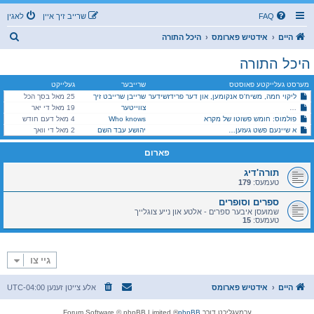
FAQ
שרייב זיך איין
לאגין
ז
היים
אידטיש פארומס
היכל התורה
ו
היכל התורה
ך
מערסט געלייקטע פאוסטס
שרייבער
געלייקט
ליקוי חמה, משיח'ס אנקומען, און דער פרידזשידער
שרייבן שרייבט זיך
25 מאל בסך הכל
צווייטער
האב נישט מורא פאר קיין עונש! בעט נישט איבער אזויפיל דעם אויבערשטען!
19 מאל די יאר
פולמוס: חומש פשוטו של מקרא
Who knows
4 מאל דעם חודש
א שיינעם פשט געזען…
יהושע עבד השם
2 מאל די וואך
פארום
תורה'דיג
טעמעס:
179
ספרים וסופרים
שמועסן איבער ספרים - אלטע און נייע צוגלייך
טעמעס:
15
גיי צו
היים
אידטיש פארומס
אלע צייטן זענען
UTC-04:00
ערמעגליכט דורך
phpBB
® Forum Software © phpBB Limited