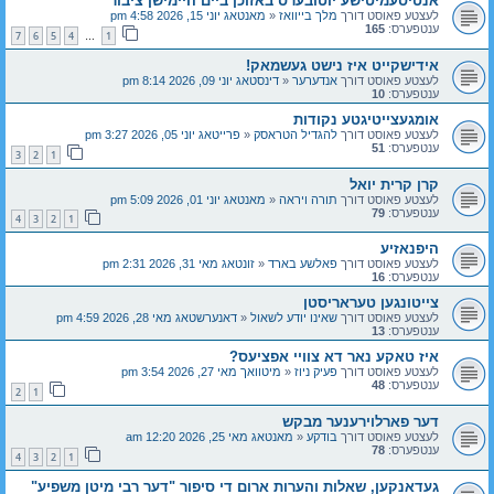
אנטיסעמיטישע יוטובערס באזוכן ביים היימישן ציבור
לעצטע פאוסט דורך
מלך בייוואז
«
מאנטאג יוני 15, 2026 4:58 pm
ענטפערס:
165
7
6
5
4
1
…
אידישקייט איז נישט געשמאק!
לעצטע פאוסט דורך
אנדערער
«
דינסטאג יוני 09, 2026 8:14 pm
ענטפערס:
10
אומגעצייטיגטע נקודות
לעצטע פאוסט דורך
להגדיל הטראסק
«
פרייטאג יוני 05, 2026 3:27 pm
ענטפערס:
51
3
2
1
קרן קרית יואל
לעצטע פאוסט דורך
תורה ויראה
«
מאנטאג יוני 01, 2026 5:09 pm
ענטפערס:
79
4
3
2
1
היפנאזיע
לעצטע פאוסט דורך
פאלשע בארד
«
זונטאג מאי 31, 2026 2:31 pm
ענטפערס:
16
צייטונגען טעראריסטן
לעצטע פאוסט דורך
שאינו יודע לשאול
«
דאנערשטאג מאי 28, 2026 4:59 pm
ענטפערס:
13
איז טאקע נאר דא צוויי אפציעס?
לעצטע פאוסט דורך
פעיק ניוז
«
מיטוואך מאי 27, 2026 3:54 pm
ענטפערס:
48
2
1
דער פארלוירענער מבקש
לעצטע פאוסט דורך
בודקע
«
מאנטאג מאי 25, 2026 12:20 am
ענטפערס:
78
4
3
2
1
געדאנקען, שאלות והערות ארום די סיפור "דער רבי מיטן משפיע"