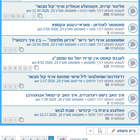
אליעזר קרויס, אקטועלע אנאליזן אויף 'קול מבשר'
לעצטע פאוסט דורך
משה רבינו
«
מאנטאג מערץ 23, 2026 11:34 pm
ענטפערס:
258
11
10
9
8
1
…
סאטמאר לאנדאן - פאראייניגטע עקספא
לעצטע פאוסט דורך
גמח
«
מאנטאג מערץ 23, 2026 2:59 pm
ענטפערס:
9
אפשאצונג אויף דער נייער "איראן מלחמה" — בין איך ניכטער?
לעצטע פאוסט דורך
משה רבינו
«
מאנטאג מערץ 23, 2026 10:54 am
ענטפערס:
66
3
2
1
לעבנס קאסט אין קרית יואל ווס וומסב"ג
לעצטע פאוסט דורך
מאונטען
«
מאנטאג מערץ 23, 2026 8:52 am
ענטפערס:
125
6
5
4
3
2
1
דרעזדנער-שמעלצער ליל שישי שמועס אויף קול מבשר
לעצטע פאוסט דורך
הדסים
«
פרייטאג מערץ 20, 2026 2:27 am
ענטפערס:
50
3
2
1
איך האב נישט רעזיגנירט, איך האב קיינמאל אנגעהויבן
לעצטע פאוסט דורך
ראובן
«
מאנטאג מערץ 16, 2026 7:29 pm
ענטפערס:
9
וואלענע ציצית ביי קינדער - שבת לבוש
לעצטע פאוסט דורך
תלמי
«
מאנטאג מערץ 16, 2026 10:17 am
ענטפערס:
56
3
2
1
נייע טעמע
בלאט
1
פון
9
9
5
4
3
2
1
409 טעמעס
…