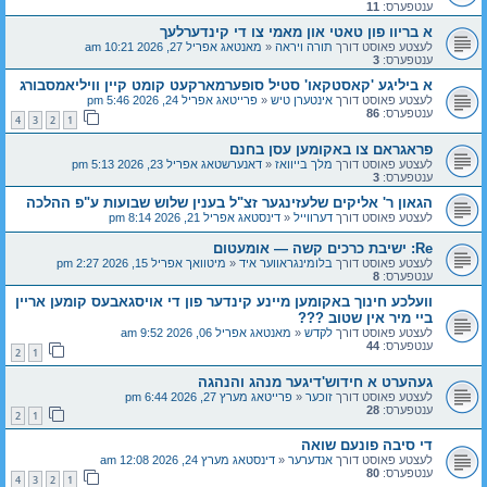
ענטפערס:
11
א בריוו פון טאטי און מאמי צו די קינדערלעך
לעצטע פאוסט דורך
תורה ויראה
«
מאנטאג אפריל 27, 2026 10:21 am
ענטפערס:
3
א ביליגע 'קאסטקאו' סטיל סופערמארקעט קומט קיין וויליאמסבורג
לעצטע פאוסט דורך
אינטערן טיש
«
פרייטאג אפריל 24, 2026 5:46 pm
ענטפערס:
86
4
3
2
1
פראגראם צו באקומען עסן בחנם
לעצטע פאוסט דורך
מלך בייוואז
«
דאנערשטאג אפריל 23, 2026 5:13 pm
ענטפערס:
3
הגאון ר' אליקים שלעזינגער זצ"ל בענין שלוש שבועות ע"פ ההלכה
לעצטע פאוסט דורך
דערווייל
«
דינסטאג אפריל 21, 2026 8:14 pm
Re: ישיבת כרכים קשה — אומעטום
לעצטע פאוסט דורך
בלומינגראווער איד
«
מיטוואך אפריל 15, 2026 2:27 pm
ענטפערס:
8
וועלכע חינוך באקומען מיינע קינדער פון די אויסגאבעס קומען אריין
ביי מיר אין שטוב ???
לעצטע פאוסט דורך
לקדש
«
מאנטאג אפריל 06, 2026 9:52 am
ענטפערס:
44
2
1
געהערט א חידוש'דיגער מנהג והנהגה
לעצטע פאוסט דורך
זוכער
«
פרייטאג מערץ 27, 2026 6:44 pm
ענטפערס:
28
2
1
די סיבה פונעם שואה
לעצטע פאוסט דורך
אנדערער
«
דינסטאג מערץ 24, 2026 12:08 am
ענטפערס:
80
4
3
2
1