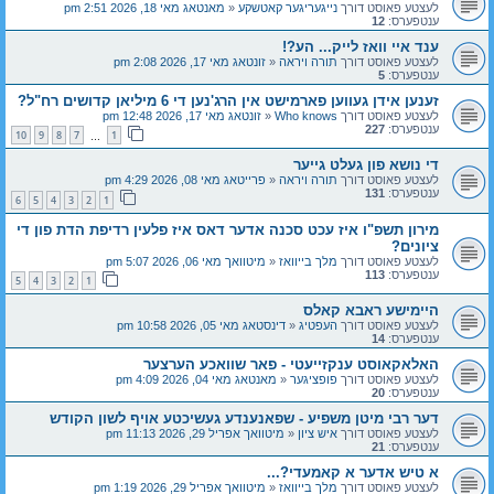
לעצטע פאוסט דורך
נייגעריגער קאטשקע
«
מאנטאג מאי 18, 2026 2:51 pm
ענטפערס:
12
ענד איי וואז לייק... הע?!
לעצטע פאוסט דורך
תורה ויראה
«
זונטאג מאי 17, 2026 2:08 pm
ענטפערס:
5
זענען אידן געווען פארמישט אין הרג'נען די 6 מיליאן קדושים רח"ל?
לעצטע פאוסט דורך
Who knows
«
זונטאג מאי 17, 2026 12:48 pm
ענטפערס:
227
10
9
8
7
1
…
די נושא פון געלט גייער
לעצטע פאוסט דורך
תורה ויראה
«
פרייטאג מאי 08, 2026 4:29 pm
ענטפערס:
131
6
5
4
3
2
1
מירון תשפ"ו איז עכט סכנה אדער דאס איז פלעין רדיפת הדת פון די
ציונים?
לעצטע פאוסט דורך
מלך בייוואז
«
מיטוואך מאי 06, 2026 5:07 pm
ענטפערס:
113
5
4
3
2
1
היימישע ראבא קאלס
לעצטע פאוסט דורך
העפטיג
«
דינסטאג מאי 05, 2026 10:58 pm
ענטפערס:
14
האלאקאוסט ענקזייעטי - פאר שוואכע הערצער
לעצטע פאוסט דורך
פופציגער
«
מאנטאג מאי 04, 2026 4:09 pm
ענטפערס:
20
דער רבי מיטן משפיע - שפאנענדע געשיכטע אויף לשון הקודש
לעצטע פאוסט דורך
איש ציון
«
מיטוואך אפריל 29, 2026 11:13 pm
ענטפערס:
21
א טיש אדער א קאמעדי?...
לעצטע פאוסט דורך
מלך בייוואז
«
מיטוואך אפריל 29, 2026 1:19 pm