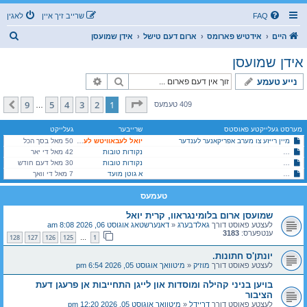
FAQ
שרייב זיך איין
לאגין
ז
היים
אידטיש פארומס
ארום דעם טישל
אידן שמועסן
ו
אידן שמועסן
ך
זוך
פארגעשריטענע זוך
נייע טעמע
בלאט
1
פון
9
9
5
4
3
2
1
קומענדיגע
409 טעמעס
…
מערסט געלייקטע פאוסטס
שרייבער
געלייקט
מיין רייזע צו מערב אפריקאנער לענדער
יואל לעבאוויטש לעיקוואד
50 מאל בסך הכל
לא עת לחשות! עס איז צייט צו לאזן הערן צעקת כלל ישראל!
נקודות טובות
42 מאל די יאר
רבי איד, דו האלטס אידישקייט ביים אומריכטיגן הענטל
נקודות טובות
30 מאל דעם חודש
א גוטן מועד
בויען בניני קהילה ומוסדות און לייגן התחייבות אן פרעגן דעת הציבור
7 מאל די וואך
טעמעס
שמועסן ארום בלומינגראוו, קרית יואל
לעצטע פאוסט דורך
גאלדבערג
«
דאנערשטאג אוגוסט 06, 2026 8:08 am
ענטפערס:
3183
128
127
126
125
1
…
יונתן'ס חתונות.
לעצטע פאוסט דורך
מוזיק
«
מיטוואך אוגוסט 05, 2026 6:54 pm
בויען בניני קהילה ומוסדות און לייגן התחייבות אן פרעגן דעת
הציבור
לעצטע פאוסט דורך
דריידל
«
מיטוואך אוגוסט 05, 2026 12:20 pm