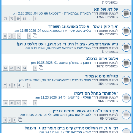
ענטפערס:
7
על דא ועל הא
לעצטע פאוסט דורך
תפארת שבתפארת
«
דינסטאג אוגוסט 04, 2026 2:18 pm
ענטפערס:
1756
71
70
69
68
1
…
'איך קוק נישט' - א כלל באוועגונג תשפ"ד
לעצטע פאוסט דורך
בלייב נישט שטיין
«
דינסטאג אוגוסט 04, 2026 11:55 am
ענטפערס:
185
8
7
6
5
1
…
נייע ארגאניזאציע - גיבור! היט דיינע אויגן, וועט אלעס טויגן!
לעצטע פאוסט דורך
גאלדבערג
«
דינסטאג אוגוסט 04, 2026 8:19 am
ענטפערס:
3
אלעס ארום ברסלב
לעצטע פאוסט דורך
ראובן
«
מוצש"ק אוגוסט 01, 2026 10:35 pm
ענטפערס:
1672
67
66
65
64
1
…
סגולות מיט א מקור
לעצטע פאוסט דורך
עומד על תלת
«
דאנערשטאג יולי 30, 2026 12:09 pm
ענטפערס:
164
7
6
5
4
1
…
"אלקותו" בקהל חסידים?!
לעצטע פאוסט דורך
וואלף
«
פרייטאג יולי 24, 2026 11:23 am
ענטפערס:
964
39
38
37
36
1
…
איך האב ב"ה זוכה געווען מסיים צו זיין…
לעצטע פאוסט דורך
להגדיל הטראסק
«
מאנטאג יולי 20, 2026 10:45 am
ענטפערס:
69
3
2
1
רבי איד, דו האלטס אידישקייט ביים אומריכטיגן הענטל
לעצטע פאוסט דורך
אגד
«
פרייטאג יולי 17, 2026 3:47 pm