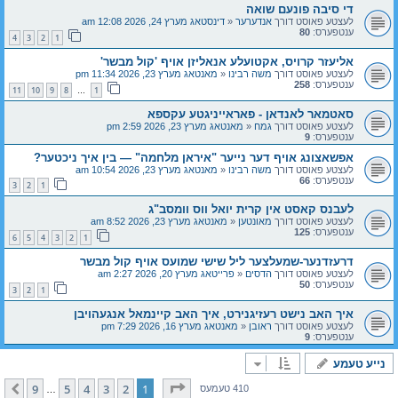
די סיבה פונעם שואה
לעצטע פאוסט דורך
אנדערער
«
דינסטאג מערץ 24, 2026 12:08 am
ענטפערס:
80
4
3
2
1
אליעזר קרויס, אקטועלע אנאליזן אויף 'קול מבשר'
לעצטע פאוסט דורך
משה רבינו
«
מאנטאג מערץ 23, 2026 11:34 pm
ענטפערס:
258
11
10
9
8
1
…
סאטמאר לאנדאן - פאראייניגטע עקספא
לעצטע פאוסט דורך
גמח
«
מאנטאג מערץ 23, 2026 2:59 pm
ענטפערס:
9
אפשאצונג אויף דער נייער "איראן מלחמה" — בין איך ניכטער?
לעצטע פאוסט דורך
משה רבינו
«
מאנטאג מערץ 23, 2026 10:54 am
ענטפערס:
66
3
2
1
לעבנס קאסט אין קרית יואל ווס וומסב"ג
לעצטע פאוסט דורך
מאונטען
«
מאנטאג מערץ 23, 2026 8:52 am
ענטפערס:
125
6
5
4
3
2
1
דרעזדנער-שמעלצער ליל שישי שמועס אויף קול מבשר
לעצטע פאוסט דורך
הדסים
«
פרייטאג מערץ 20, 2026 2:27 am
ענטפערס:
50
3
2
1
איך האב נישט רעזיגנירט, איך האב קיינמאל אנגעהויבן
לעצטע פאוסט דורך
ראובן
«
מאנטאג מערץ 16, 2026 7:29 pm
ענטפערס:
9
נייע טעמע
בלאט
1
פון
9
9
5
4
3
2
1
קומענדיגע
410 טעמעס
…