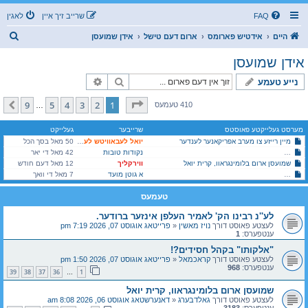
FAQ
שרייב זיך איין
לאגין
ז
היים
אידטיש פארומס
ארום דעם טישל
אידן שמועסן
ו
אידן שמועסן
ך
זוך
פארגעשריטענע זוך
נייע טעמע
בלאט
1
פון
9
9
5
4
3
2
1
קומענדיגע
410 טעמעס
…
מערסט געלייקטע פאוסטס
שרייבער
געלייקט
מיין רייזע צו מערב אפריקאנער לענדער
יואל לעבאוויטש לעיקוואד
50 מאל בסך הכל
לא עת לחשות! עס איז צייט צו לאזן הערן צעקת כלל ישראל!
נקודות טובות
42 מאל די יאר
שמועסן ארום בלומינגראוו, קרית יואל
ווירקליך
12 מאל דעם חודש
א גוטן מועד
בויען בניני קהילה ומוסדות און לייגן התחייבות אן פרעגן דעת הציבור
7 מאל די וואך
טעמעס
לע''נ רבינו הק' לאמיר העלפן אינזער ברודער.
לעצטע פאוסט דורך
נויז מאשין
«
פרייטאג אוגוסט 07, 2026 7:19 pm
ענטפערס:
1
"אלקותו" בקהל חסידים?!
לעצטע פאוסט דורך
קראכמאל
«
פרייטאג אוגוסט 07, 2026 1:50 pm
ענטפערס:
968
39
38
37
36
1
…
שמועסן ארום בלומינגראוו, קרית יואל
לעצטע פאוסט דורך
גאלדבערג
«
דאנערשטאג אוגוסט 06, 2026 8:08 am
ענטפערס:
3183