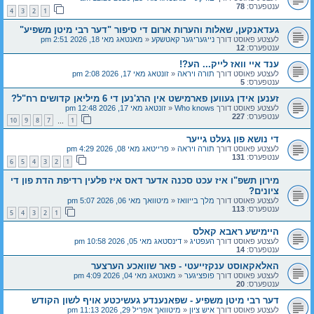
ענטפערס:
78
4
3
2
1
געדאנקען, שאלות והערות ארום די סיפור "דער רבי מיטן משפיע"
לעצטע פאוסט דורך
נייגעריגער קאטשקע
«
מאנטאג מאי 18, 2026 2:51 pm
ענטפערס:
12
ענד איי וואז לייק... הע?!
לעצטע פאוסט דורך
תורה ויראה
«
זונטאג מאי 17, 2026 2:08 pm
ענטפערס:
5
זענען אידן געווען פארמישט אין הרג'נען די 6 מיליאן קדושים רח"ל?
לעצטע פאוסט דורך
Who knows
«
זונטאג מאי 17, 2026 12:48 pm
ענטפערס:
227
10
9
8
7
1
…
די נושא פון געלט גייער
לעצטע פאוסט דורך
תורה ויראה
«
פרייטאג מאי 08, 2026 4:29 pm
ענטפערס:
131
6
5
4
3
2
1
מירון תשפ"ו איז עכט סכנה אדער דאס איז פלעין רדיפת הדת פון די
ציונים?
לעצטע פאוסט דורך
מלך בייוואז
«
מיטוואך מאי 06, 2026 5:07 pm
ענטפערס:
113
5
4
3
2
1
היימישע ראבא קאלס
לעצטע פאוסט דורך
העפטיג
«
דינסטאג מאי 05, 2026 10:58 pm
ענטפערס:
14
האלאקאוסט ענקזייעטי - פאר שוואכע הערצער
לעצטע פאוסט דורך
פופציגער
«
מאנטאג מאי 04, 2026 4:09 pm
ענטפערס:
20
דער רבי מיטן משפיע - שפאנענדע געשיכטע אויף לשון הקודש
לעצטע פאוסט דורך
איש ציון
«
מיטוואך אפריל 29, 2026 11:13 pm