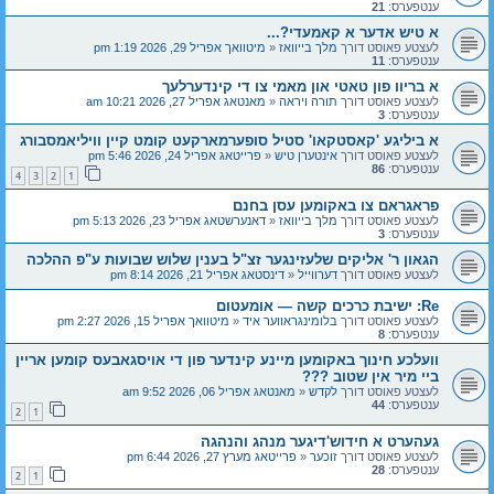
ענטפערס:
21
א טיש אדער א קאמעדי?...
לעצטע פאוסט דורך
מלך בייוואז
«
מיטוואך אפריל 29, 2026 1:19 pm
ענטפערס:
11
א בריוו פון טאטי און מאמי צו די קינדערלעך
לעצטע פאוסט דורך
תורה ויראה
«
מאנטאג אפריל 27, 2026 10:21 am
ענטפערס:
3
א ביליגע 'קאסטקאו' סטיל סופערמארקעט קומט קיין וויליאמסבורג
לעצטע פאוסט דורך
אינטערן טיש
«
פרייטאג אפריל 24, 2026 5:46 pm
ענטפערס:
86
4
3
2
1
פראגראם צו באקומען עסן בחנם
לעצטע פאוסט דורך
מלך בייוואז
«
דאנערשטאג אפריל 23, 2026 5:13 pm
ענטפערס:
3
הגאון ר' אליקים שלעזינגער זצ"ל בענין שלוש שבועות ע"פ ההלכה
לעצטע פאוסט דורך
דערווייל
«
דינסטאג אפריל 21, 2026 8:14 pm
Re: ישיבת כרכים קשה — אומעטום
לעצטע פאוסט דורך
בלומינגראווער איד
«
מיטוואך אפריל 15, 2026 2:27 pm
ענטפערס:
8
וועלכע חינוך באקומען מיינע קינדער פון די אויסגאבעס קומען אריין
ביי מיר אין שטוב ???
לעצטע פאוסט דורך
לקדש
«
מאנטאג אפריל 06, 2026 9:52 am
ענטפערס:
44
2
1
געהערט א חידוש'דיגער מנהג והנהגה
לעצטע פאוסט דורך
זוכער
«
פרייטאג מערץ 27, 2026 6:44 pm
ענטפערס:
28
2
1