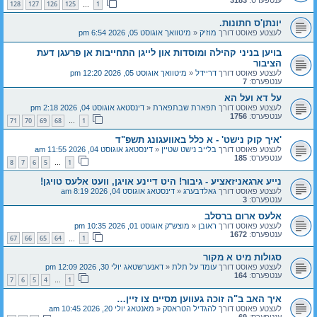
128
127
126
125
1
…
יונתן'ס חתונות.
לעצטע פאוסט דורך
מוזיק
«
מיטוואך אוגוסט 05, 2026 6:54 pm
בויען בניני קהילה ומוסדות און לייגן התחייבות אן פרעגן דעת
הציבור
לעצטע פאוסט דורך
דריידל
«
מיטוואך אוגוסט 05, 2026 12:20 pm
ענטפערס:
7
על דא ועל הא
לעצטע פאוסט דורך
תפארת שבתפארת
«
דינסטאג אוגוסט 04, 2026 2:18 pm
ענטפערס:
1756
71
70
69
68
1
…
'איך קוק נישט' - א כלל באוועגונג תשפ"ד
לעצטע פאוסט דורך
בלייב נישט שטיין
«
דינסטאג אוגוסט 04, 2026 11:55 am
ענטפערס:
185
8
7
6
5
1
…
נייע ארגאניזאציע - גיבור! היט דיינע אויגן, וועט אלעס טויגן!
לעצטע פאוסט דורך
גאלדבערג
«
דינסטאג אוגוסט 04, 2026 8:19 am
ענטפערס:
3
אלעס ארום ברסלב
לעצטע פאוסט דורך
ראובן
«
מוצש"ק אוגוסט 01, 2026 10:35 pm
ענטפערס:
1672
67
66
65
64
1
…
סגולות מיט א מקור
לעצטע פאוסט דורך
עומד על תלת
«
דאנערשטאג יולי 30, 2026 12:09 pm
ענטפערס:
164
7
6
5
4
1
…
איך האב ב"ה זוכה געווען מסיים צו זיין…
לעצטע פאוסט דורך
להגדיל הטראסק
«
מאנטאג יולי 20, 2026 10:45 am
ענטפערס:
69