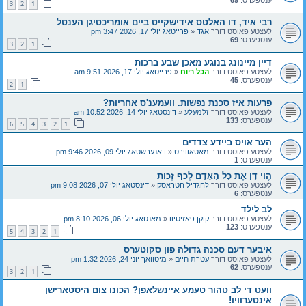
3
2
1
רבי איד, דו האלטס אידישקייט ביים אומריכטיגן הענטל
לעצטע פאוסט דורך
אגד
«
פרייטאג יולי 17, 2026 3:47 pm
ענטפערס:
69
3
2
1
דיין מיינונג בנוגע מאכן שבע ברכות
לעצטע פאוסט דורך
הכל ריוח
«
פרייטאג יולי 17, 2026 9:51 am
ענטפערס:
45
2
1
פרעות איז סכנת נפשות. וועמענ'ס אחריות?
לעצטע פאוסט דורך
זלמעלע
«
דינסטאג יולי 14, 2026 10:52 am
ענטפערס:
133
6
5
4
3
2
1
הער אויס ביידע צדדים
לעצטע פאוסט דורך
מאטאווירט
«
דאנערשטאג יולי 09, 2026 9:46 pm
ענטפערס:
1
הֱוֵי דָן אֶת כָל הָאָדָם לְכַף זְכוּת
לעצטע פאוסט דורך
להגדיל הטראסק
«
דינסטאג יולי 07, 2026 9:08 pm
ענטפערס:
6
לב לילד
לעצטע פאוסט דורך
קוקן פאזיטיוו
«
מאנטאג יולי 06, 2026 8:10 pm
ענטפערס:
123
5
4
3
2
1
איבער דעם סכנה גדולה פון סקוטערס
לעצטע פאוסט דורך
עטרת חיים
«
מיטוואך יוני 24, 2026 1:32 pm
ענטפערס:
62
3
2
1
וועט די לב טהור טעמע איינשלאפן? הכונו צום היסטארישן
אינטערוויו!