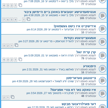
לעצטע פאוסט דורך
מלך בייוואז
«
דינסטאג יוני 16, 2026 7:08 pm
ענטפערס:
77
4
3
2
1
אנטיסעמיטישע יוטובערס באזוכן ביים היימישן ציבור
לעצטע פאוסט דורך
מלך בייוואז
«
מאנטאג יוני 15, 2026 4:58 pm
ענטפערס:
165
7
6
5
4
1
…
אידישקייט איז נישט געשמאק!
לעצטע פאוסט דורך
אנדערער
«
דינסטאג יוני 09, 2026 8:14 pm
ענטפערס:
10
אומגעצייטיגטע נקודות
לעצטע פאוסט דורך
להגדיל הטראסק
«
פרייטאג יוני 05, 2026 3:27 pm
ענטפערס:
51
3
2
1
קרן קרית יואל
לעצטע פאוסט דורך
תורה ויראה
«
מאנטאג יוני 01, 2026 5:09 pm
ענטפערס:
79
4
3
2
1
היפנאזיע
לעצטע פאוסט דורך
פאלשע בארד
«
זונטאג מאי 31, 2026 2:31 pm
ענטפערס:
16
צייטונגען טעראריסטן
לעצטע פאוסט דורך
שאינו יודע לשאול
«
דאנערשטאג מאי 28, 2026 4:59 pm
ענטפערס:
13
איז טאקע נאר דא צוויי אפציעס?
לעצטע פאוסט דורך
פעיק ניוז
«
מיטוואך מאי 27, 2026 3:54 pm
ענטפערס:
48
2
1
דער פארלוירענער מבקש
לעצטע פאוסט דורך
בודקע
«
מאנטאג מאי 25, 2026 12:20 am