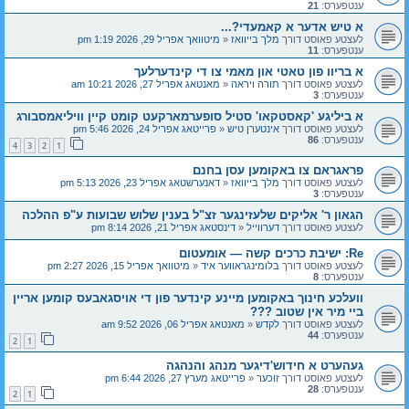
ענטפערס:
21
א טיש אדער א קאמעדי?...
לעצטע פאוסט דורך
מלך בייוואז
«
מיטוואך אפריל 29, 2026 1:19 pm
ענטפערס:
11
א בריוו פון טאטי און מאמי צו די קינדערלעך
לעצטע פאוסט דורך
תורה ויראה
«
מאנטאג אפריל 27, 2026 10:21 am
ענטפערס:
3
א ביליגע 'קאסטקאו' סטיל סופערמארקעט קומט קיין וויליאמסבורג
לעצטע פאוסט דורך
אינטערן טיש
«
פרייטאג אפריל 24, 2026 5:46 pm
ענטפערס:
86
4
3
2
1
פראגראם צו באקומען עסן בחנם
לעצטע פאוסט דורך
מלך בייוואז
«
דאנערשטאג אפריל 23, 2026 5:13 pm
ענטפערס:
3
הגאון ר' אליקים שלעזינגער זצ"ל בענין שלוש שבועות ע"פ ההלכה
לעצטע פאוסט דורך
דערווייל
«
דינסטאג אפריל 21, 2026 8:14 pm
Re: ישיבת כרכים קשה — אומעטום
לעצטע פאוסט דורך
בלומינגראווער איד
«
מיטוואך אפריל 15, 2026 2:27 pm
ענטפערס:
8
וועלכע חינוך באקומען מיינע קינדער פון די אויסגאבעס קומען אריין
ביי מיר אין שטוב ???
לעצטע פאוסט דורך
לקדש
«
מאנטאג אפריל 06, 2026 9:52 am
ענטפערס:
44
2
1
געהערט א חידוש'דיגער מנהג והנהגה
לעצטע פאוסט דורך
זוכער
«
פרייטאג מערץ 27, 2026 6:44 pm
ענטפערס:
28
2
1