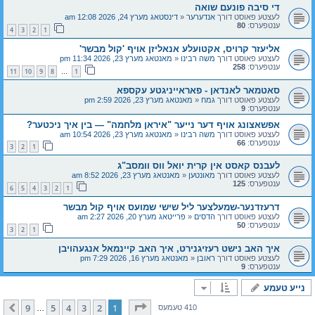
די סיבה פונעם שואה
לעצטע פאוסט דורך
אנדערער
«
דינסטאג מערץ 24, 2026 12:08 am
ענטפערס:
80
4
3
2
1
אליעזר קרויס, אקטועלע אנאליזן אויף 'קול מבשר'
לעצטע פאוסט דורך
משה רבינו
«
מאנטאג מערץ 23, 2026 11:34 pm
ענטפערס:
258
11
10
9
8
1
…
סאטמאר לאנדאן - פאראייניגטע עקספא
לעצטע פאוסט דורך
גמח
«
מאנטאג מערץ 23, 2026 2:59 pm
ענטפערס:
9
אפשאצונג אויף דער נייער "איראן מלחמה" — בין איך ניכטער?
לעצטע פאוסט דורך
משה רבינו
«
מאנטאג מערץ 23, 2026 10:54 am
ענטפערס:
66
3
2
1
לעבנס קאסט אין קרית יואל ווס וומסב"ג
לעצטע פאוסט דורך
מאונטען
«
מאנטאג מערץ 23, 2026 8:52 am
ענטפערס:
125
6
5
4
3
2
1
דרעזדנער-שמעלצער ליל שישי שמועס אויף קול מבשר
לעצטע פאוסט דורך
הדסים
«
פרייטאג מערץ 20, 2026 2:27 am
ענטפערס:
50
3
2
1
איך האב נישט רעזיגנירט, איך האב קיינמאל אנגעהויבן
לעצטע פאוסט דורך
ראובן
«
מאנטאג מערץ 16, 2026 7:29 pm
ענטפערס:
9
נייע טעמע
בלאט
1
פון
9
9
5
4
3
2
1
קומענדיגע
410 טעמעס
…