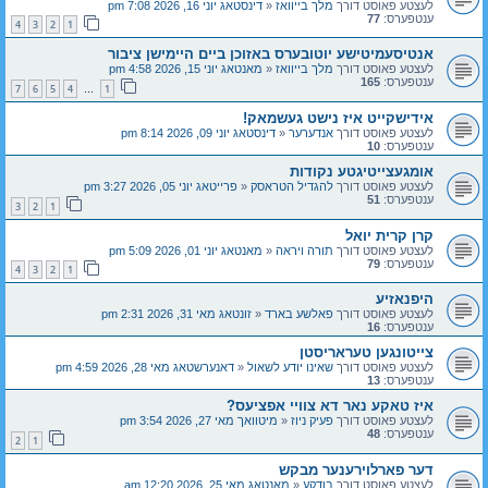
לעצטע פאוסט דורך
מלך בייוואז
«
דינסטאג יוני 16, 2026 7:08 pm
ענטפערס:
77
4
3
2
1
אנטיסעמיטישע יוטובערס באזוכן ביים היימישן ציבור
לעצטע פאוסט דורך
מלך בייוואז
«
מאנטאג יוני 15, 2026 4:58 pm
ענטפערס:
165
7
6
5
4
1
…
אידישקייט איז נישט געשמאק!
לעצטע פאוסט דורך
אנדערער
«
דינסטאג יוני 09, 2026 8:14 pm
ענטפערס:
10
אומגעצייטיגטע נקודות
לעצטע פאוסט דורך
להגדיל הטראסק
«
פרייטאג יוני 05, 2026 3:27 pm
ענטפערס:
51
3
2
1
קרן קרית יואל
לעצטע פאוסט דורך
תורה ויראה
«
מאנטאג יוני 01, 2026 5:09 pm
ענטפערס:
79
4
3
2
1
היפנאזיע
לעצטע פאוסט דורך
פאלשע בארד
«
זונטאג מאי 31, 2026 2:31 pm
ענטפערס:
16
צייטונגען טעראריסטן
לעצטע פאוסט דורך
שאינו יודע לשאול
«
דאנערשטאג מאי 28, 2026 4:59 pm
ענטפערס:
13
איז טאקע נאר דא צוויי אפציעס?
לעצטע פאוסט דורך
פעיק ניוז
«
מיטוואך מאי 27, 2026 3:54 pm
ענטפערס:
48
2
1
דער פארלוירענער מבקש
לעצטע פאוסט דורך
בודקע
«
מאנטאג מאי 25, 2026 12:20 am