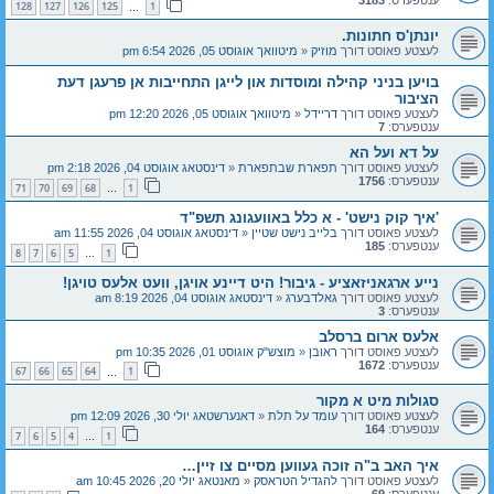
128
127
126
125
1
…
יונתן'ס חתונות.
לעצטע פאוסט דורך
מוזיק
«
מיטוואך אוגוסט 05, 2026 6:54 pm
בויען בניני קהילה ומוסדות און לייגן התחייבות אן פרעגן דעת
הציבור
לעצטע פאוסט דורך
דריידל
«
מיטוואך אוגוסט 05, 2026 12:20 pm
ענטפערס:
7
על דא ועל הא
לעצטע פאוסט דורך
תפארת שבתפארת
«
דינסטאג אוגוסט 04, 2026 2:18 pm
ענטפערס:
1756
71
70
69
68
1
…
'איך קוק נישט' - א כלל באוועגונג תשפ"ד
לעצטע פאוסט דורך
בלייב נישט שטיין
«
דינסטאג אוגוסט 04, 2026 11:55 am
ענטפערס:
185
8
7
6
5
1
…
נייע ארגאניזאציע - גיבור! היט דיינע אויגן, וועט אלעס טויגן!
לעצטע פאוסט דורך
גאלדבערג
«
דינסטאג אוגוסט 04, 2026 8:19 am
ענטפערס:
3
אלעס ארום ברסלב
לעצטע פאוסט דורך
ראובן
«
מוצש"ק אוגוסט 01, 2026 10:35 pm
ענטפערס:
1672
67
66
65
64
1
…
סגולות מיט א מקור
לעצטע פאוסט דורך
עומד על תלת
«
דאנערשטאג יולי 30, 2026 12:09 pm
ענטפערס:
164
7
6
5
4
1
…
איך האב ב"ה זוכה געווען מסיים צו זיין…
לעצטע פאוסט דורך
להגדיל הטראסק
«
מאנטאג יולי 20, 2026 10:45 am
ענטפערס:
69