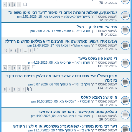
ענטפערס:
78
4
3
2
1
געדאנקען, שאלות והערות ארום די סיפור "דער רבי מיטן משפיע"
לעצטע פאוסט דורך
נייגעריגער קאטשקע
«
מאנטאג מאי 18, 2026 2:51 pm
ענטפערס:
12
ענד איי וואז לייק... הע?!
לעצטע פאוסט דורך
תורה ויראה
«
זונטאג מאי 17, 2026 2:08 pm
ענטפערס:
5
זענען אידן געווען פארמישט אין הרג'נען די 6 מיליאן קדושים רח"ל?
לעצטע פאוסט דורך
Who knows
«
זונטאג מאי 17, 2026 12:48 pm
ענטפערס:
227
10
9
8
7
1
…
די נושא פון געלט גייער
לעצטע פאוסט דורך
תורה ויראה
«
פרייטאג מאי 08, 2026 4:29 pm
ענטפערס:
131
6
5
4
3
2
1
מירון תשפ"ו איז עכט סכנה אדער דאס איז פלעין רדיפת הדת פון די
ציונים?
לעצטע פאוסט דורך
מלך בייוואז
«
מיטוואך מאי 06, 2026 5:07 pm
ענטפערס:
113
5
4
3
2
1
היימישע ראבא קאלס
לעצטע פאוסט דורך
העפטיג
«
דינסטאג מאי 05, 2026 10:58 pm
ענטפערס:
14
האלאקאוסט ענקזייעטי - פאר שוואכע הערצער
לעצטע פאוסט דורך
פופציגער
«
מאנטאג מאי 04, 2026 4:09 pm
ענטפערס:
20
דער רבי מיטן משפיע - שפאנענדע געשיכטע אויף לשון הקודש
לעצטע פאוסט דורך
איש ציון
«
מיטוואך אפריל 29, 2026 11:13 pm