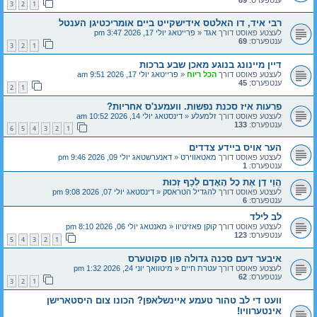
3
2
1
רבי איד, דו האלטס אידישקייט ביים אומריכטיגן הענטל
לעצטע פאוסט דורך
אגד
«
פרייטאג יולי 17, 2026 3:47 pm
ענטפערס:
69
3
2
1
דיין מיינונג בנוגע מאכן שבע ברכות
לעצטע פאוסט דורך
הכל ריוח
«
פרייטאג יולי 17, 2026 9:51 am
ענטפערס:
45
2
1
פרעות איז סכנת נפשות. וועמענ'ס אחריות?
לעצטע פאוסט דורך
זלמעלע
«
דינסטאג יולי 14, 2026 10:52 am
ענטפערס:
133
6
5
4
3
2
1
הער אויס ביידע צדדים
לעצטע פאוסט דורך
מאטאווירט
«
דאנערשטאג יולי 09, 2026 9:46 pm
ענטפערס:
1
הֱוֵי דָן אֶת כָל הָאָדָם לְכַף זְכוּת
לעצטע פאוסט דורך
להגדיל הטראסק
«
דינסטאג יולי 07, 2026 9:08 pm
ענטפערס:
6
לב לילד
לעצטע פאוסט דורך
קוקן פאזיטיוו
«
מאנטאג יולי 06, 2026 8:10 pm
ענטפערס:
123
5
4
3
2
1
איבער דעם סכנה גדולה פון סקוטערס
לעצטע פאוסט דורך
עטרת חיים
«
מיטוואך יוני 24, 2026 1:32 pm
ענטפערס:
62
3
2
1
וועט די לב טהור טעמע איינשלאפן? הכונו צום היסטארישן
אינטערוויו!