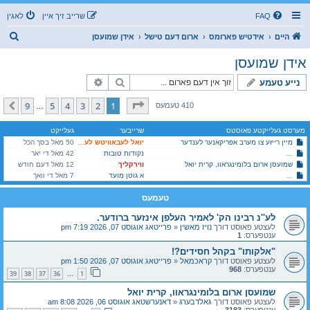
FAQ
שרייב זיך איין
לאגין
ז
היים
אידטיש פארומס
ארום דעם טישל
אידן שמועסן
ו
אידן שמועסן
ך
זוך
פארגעשריטענע זוך
נייע טעמע
בלאט
1
פון
9
9
5
4
3
2
1
קומענדיגע
410 טעמעס
…
מערסט געלייקטע פאוסטס
שרייבער
געלייקט
מיין רייזע צו מערב אפריקאנער לענדער
יואל לעבאוויטש לעיקוואד
50 מאל בסך הכל
לא עת לחשות! עס איז צייט צו לאזן הערן צעקת כלל ישראל!
נקודות טובות
42 מאל די יאר
שמועסן ארום בלומינגראוו, קרית יואל
ווירקליך
12 מאל דעם חודש
א גוטן מועד
בויען בניני קהילה ומוסדות און לייגן התחייבות אן פרעגן דעת הציבור
7 מאל די וואך
טעמעס
לע''נ רבינו הק' לאמיר העלפן אינזער ברודער.
לעצטע פאוסט דורך
נויז מאשין
«
פרייטאג אוגוסט 07, 2026 7:19 pm
ענטפערס:
1
"אלקותו" בקהל חסידים?!
לעצטע פאוסט דורך
קראכמאל
«
פרייטאג אוגוסט 07, 2026 1:50 pm
ענטפערס:
968
39
38
37
36
1
…
שמועסן ארום בלומינגראוו, קרית יואל
לעצטע פאוסט דורך
גאלדבערג
«
דאנערשטאג אוגוסט 06, 2026 8:08 am
ענטפערס:
3183