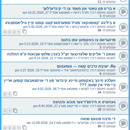
ענטפערס:
11
א בריוו פון טאטי און מאמי צו די קינדערלעך
לעצטע פאוסט דורך
תורה ויראה
«
מאנטאג אפריל 27, 2026 10:21 am
ענטפערס:
3
א ביליגע 'קאסטקאו' סטיל סופערמארקעט קומט קיין וויליאמסבורג
לעצטע פאוסט דורך
אינטערן טיש
«
פרייטאג אפריל 24, 2026 5:46 pm
ענטפערס:
86
4
3
2
1
פראגראם צו באקומען עסן בחנם
לעצטע פאוסט דורך
מלך בייוואז
«
דאנערשטאג אפריל 23, 2026 5:13 pm
ענטפערס:
3
הגאון ר' אליקים שלעזינגער זצ"ל בענין שלוש שבועות ע"פ ההלכה
לעצטע פאוסט דורך
דערווייל
«
דינסטאג אפריל 21, 2026 8:14 pm
Re: ישיבת כרכים קשה — אומעטום
לעצטע פאוסט דורך
בלומינגראווער איד
«
מיטוואך אפריל 15, 2026 2:27 pm
ענטפערס:
8
וועלכע חינוך באקומען מיינע קינדער פון די אויסגאבעס קומען אריין
ביי מיר אין שטוב ???
לעצטע פאוסט דורך
לקדש
«
מאנטאג אפריל 06, 2026 9:52 am
ענטפערס:
44
2
1
געהערט א חידוש'דיגער מנהג והנהגה
לעצטע פאוסט דורך
זוכער
«
פרייטאג מערץ 27, 2026 6:44 pm
ענטפערס:
28
2
1
די סיבה פונעם שואה
לעצטע פאוסט דורך
אנדערער
«
דינסטאג מערץ 24, 2026 12:08 am
ענטפערס:
80
4
3
2
1