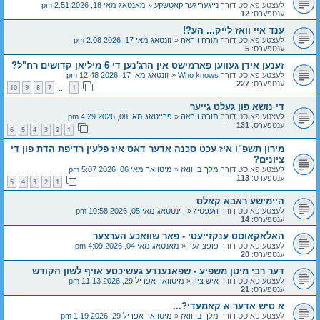
לעצטע פאוסט דורך
נייגעריגער קאטשקע
«
מאנטאג מאי 18, 2026 2:51 pm
ענטפערס:
12
ענד איי וואז לייק... הע?!
לעצטע פאוסט דורך
תורה ויראה
«
זונטאג מאי 17, 2026 2:08 pm
ענטפערס:
5
זענען אידן געווען פארמישט אין הרג'נען די 6 מיליאן קדושים רח"ל?
לעצטע פאוסט דורך
Who knows
«
זונטאג מאי 17, 2026 12:48 pm
ענטפערס:
227
10
9
8
7
1
…
די נושא פון געלט גייער
לעצטע פאוסט דורך
תורה ויראה
«
פרייטאג מאי 08, 2026 4:29 pm
ענטפערס:
131
6
5
4
3
2
1
מירון תשפ"ו איז עכט סכנה אדער דאס איז פלעין רדיפת הדת פון די
ציונים?
לעצטע פאוסט דורך
מלך בייוואז
«
מיטוואך מאי 06, 2026 5:07 pm
ענטפערס:
113
5
4
3
2
1
היימישע ראבא קאלס
לעצטע פאוסט דורך
העפטיג
«
דינסטאג מאי 05, 2026 10:58 pm
ענטפערס:
14
האלאקאוסט ענקזייעטי - פאר שוואכע הערצער
לעצטע פאוסט דורך
פופציגער
«
מאנטאג מאי 04, 2026 4:09 pm
ענטפערס:
20
דער רבי מיטן משפיע - שפאנענדע געשיכטע אויף לשון הקודש
לעצטע פאוסט דורך
איש ציון
«
מיטוואך אפריל 29, 2026 11:13 pm
ענטפערס:
21
א טיש אדער א קאמעדי?...
לעצטע פאוסט דורך
מלך בייוואז
«
מיטוואך אפריל 29, 2026 1:19 pm