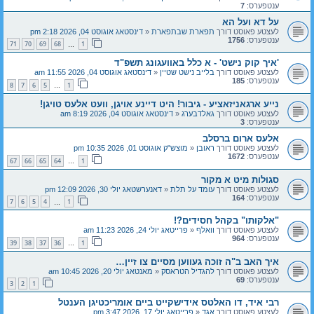
ענטפערס:
7
על דא ועל הא
לעצטע פאוסט דורך
תפארת שבתפארת
«
דינסטאג אוגוסט 04, 2026 2:18 pm
ענטפערס:
1756
71
70
69
68
1
…
'איך קוק נישט' - א כלל באוועגונג תשפ"ד
לעצטע פאוסט דורך
בלייב נישט שטיין
«
דינסטאג אוגוסט 04, 2026 11:55 am
ענטפערס:
185
8
7
6
5
1
…
נייע ארגאניזאציע - גיבור! היט דיינע אויגן, וועט אלעס טויגן!
לעצטע פאוסט דורך
גאלדבערג
«
דינסטאג אוגוסט 04, 2026 8:19 am
ענטפערס:
3
אלעס ארום ברסלב
לעצטע פאוסט דורך
ראובן
«
מוצש"ק אוגוסט 01, 2026 10:35 pm
ענטפערס:
1672
67
66
65
64
1
…
סגולות מיט א מקור
לעצטע פאוסט דורך
עומד על תלת
«
דאנערשטאג יולי 30, 2026 12:09 pm
ענטפערס:
164
7
6
5
4
1
…
"אלקותו" בקהל חסידים?!
לעצטע פאוסט דורך
וואלף
«
פרייטאג יולי 24, 2026 11:23 am
ענטפערס:
964
39
38
37
36
1
…
איך האב ב"ה זוכה געווען מסיים צו זיין…
לעצטע פאוסט דורך
להגדיל הטראסק
«
מאנטאג יולי 20, 2026 10:45 am
ענטפערס:
69
3
2
1
רבי איד, דו האלטס אידישקייט ביים אומריכטיגן הענטל
לעצטע פאוסט דורך
אגד
«
פרייטאג יולי 17, 2026 3:47 pm