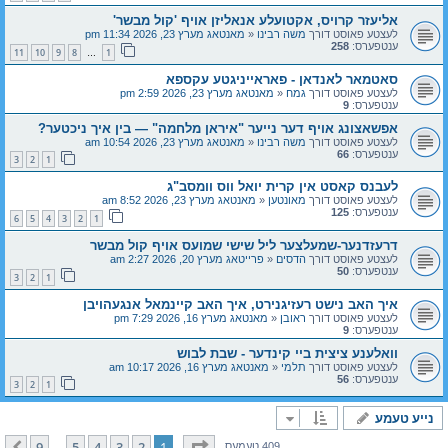
אליעזר קרויס, אקטועלע אנאליזן אויף 'קול מבשר'
לעצטע פאוסט דורך
משה רבינו
«
מאנטאג מערץ 23, 2026 11:34 pm
ענטפערס:
258
11
10
9
8
1
…
סאטמאר לאנדאן - פאראייניגטע עקספא
לעצטע פאוסט דורך
גמח
«
מאנטאג מערץ 23, 2026 2:59 pm
ענטפערס:
9
אפשאצונג אויף דער נייער "איראן מלחמה" — בין איך ניכטער?
לעצטע פאוסט דורך
משה רבינו
«
מאנטאג מערץ 23, 2026 10:54 am
ענטפערס:
66
3
2
1
לעבנס קאסט אין קרית יואל ווס וומסב"ג
לעצטע פאוסט דורך
מאונטען
«
מאנטאג מערץ 23, 2026 8:52 am
ענטפערס:
125
6
5
4
3
2
1
דרעזדנער-שמעלצער ליל שישי שמועס אויף קול מבשר
לעצטע פאוסט דורך
הדסים
«
פרייטאג מערץ 20, 2026 2:27 am
ענטפערס:
50
3
2
1
איך האב נישט רעזיגנירט, איך האב קיינמאל אנגעהויבן
לעצטע פאוסט דורך
ראובן
«
מאנטאג מערץ 16, 2026 7:29 pm
ענטפערס:
9
וואלענע ציצית ביי קינדער - שבת לבוש
לעצטע פאוסט דורך
תלמי
«
מאנטאג מערץ 16, 2026 10:17 am
ענטפערס:
56
3
2
1
נייע טעמע
בלאט
1
פון
9
9
5
4
3
2
1
409 טעמעס
…