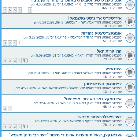
אנטיסעמיטישע יוטובערס באזוכן ביים היימישן ציבור
לעצטע פאוסט דורך
מלך בייוואז
«
מאנטאג יוני 15, 2026 4:58 pm
ענטפערס:
165
7
6
5
4
1
…
אידישקייט איז נישט געשמאק!
לעצטע פאוסט דורך
אנדערער
«
דינסטאג יוני 09, 2026 8:14 pm
ענטפערס:
10
אומגעצייטיגטע נקודות
לעצטע פאוסט דורך
להגדיל הטראסק
«
פרייטאג יוני 05, 2026 3:27 pm
ענטפערס:
51
3
2
1
קרן קרית יואל
לעצטע פאוסט דורך
תורה ויראה
«
מאנטאג יוני 01, 2026 5:09 pm
ענטפערס:
79
4
3
2
1
היפנאזיע
לעצטע פאוסט דורך
פאלשע בארד
«
זונטאג מאי 31, 2026 2:31 pm
ענטפערס:
16
צייטונגען טעראריסטן
לעצטע פאוסט דורך
שאינו יודע לשאול
«
דאנערשטאג מאי 28, 2026 4:59 pm
ענטפערס:
13
איז טאקע נאר דא צוויי אפציעס?
לעצטע פאוסט דורך
פעיק ניוז
«
מיטוואך מאי 27, 2026 3:54 pm
ענטפערס:
48
2
1
דער פארלוירענער מבקש
לעצטע פאוסט דורך
בודקע
«
מאנטאג מאי 25, 2026 12:20 am
ענטפערס:
78
4
3
2
1
געדאנקען, שאלות והערות ארום די סיפור "דער רבי מיטן משפיע"