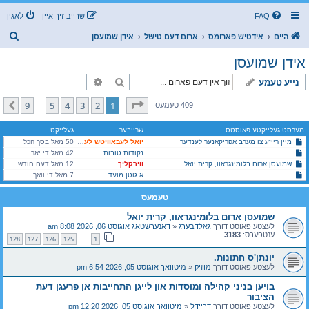
FAQ
שרייב זיך איין
לאגין
ז
היים
אידטיש פארומס
ארום דעם טישל
אידן שמועסן
ו
אידן שמועסן
ך
זוך
פארגעשריטענע זוך
נייע טעמע
בלאט
1
פון
9
9
5
4
3
2
1
קומענדיגע
409 טעמעס
…
מערסט געלייקטע פאוסטס
שרייבער
געלייקט
מיין רייזע צו מערב אפריקאנער לענדער
יואל לעבאוויטש לעיקוואד
50 מאל בסך הכל
לא עת לחשות! עס איז צייט צו לאזן הערן צעקת כלל ישראל!
נקודות טובות
42 מאל די יאר
שמועסן ארום בלומינגראוו, קרית יואל
ווירקליך
12 מאל דעם חודש
א גוטן מועד
בויען בניני קהילה ומוסדות און לייגן התחייבות אן פרעגן דעת הציבור
7 מאל די וואך
טעמעס
שמועסן ארום בלומינגראוו, קרית יואל
לעצטע פאוסט דורך
גאלדבערג
«
דאנערשטאג אוגוסט 06, 2026 8:08 am
ענטפערס:
3183
128
127
126
125
1
…
יונתן'ס חתונות.
לעצטע פאוסט דורך
מוזיק
«
מיטוואך אוגוסט 05, 2026 6:54 pm
בויען בניני קהילה ומוסדות און לייגן התחייבות אן פרעגן דעת
הציבור
לעצטע פאוסט דורך
דריידל
«
מיטוואך אוגוסט 05, 2026 12:20 pm