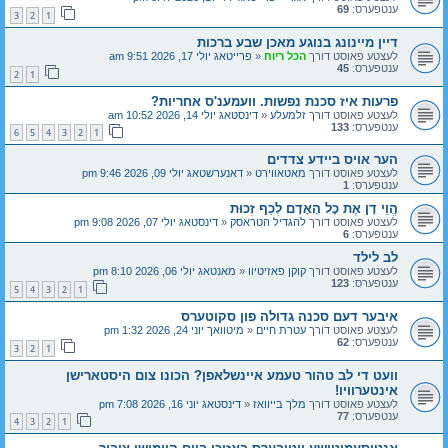
ענטפערס:
69
3
2
1
דיין מיינונג בנוגע מאכן שבע ברכות
לעצטע פאוסט דורך
הכל ריוח
«
פרייטאג יולי 17, 2026 9:51 am
ענטפערס:
45
2
1
פרעות איז סכנת נפשות. וועמענ'ס אחריות?
לעצטע פאוסט דורך
זלמעלע
«
דינסטאג יולי 14, 2026 10:52 am
ענטפערס:
133
6
5
4
3
2
1
הער אויס ביידע צדדים
לעצטע פאוסט דורך
מאטאווירט
«
דאנערשטאג יולי 09, 2026 9:46 pm
ענטפערס:
1
הֱוֵי דָן אֶת כָל הָאָדָם לְכַף זְכוּת
לעצטע פאוסט דורך
להגדיל הטראסק
«
דינסטאג יולי 07, 2026 9:08 pm
ענטפערס:
6
לב לילד
לעצטע פאוסט דורך
קוקן פאזיטיוו
«
מאנטאג יולי 06, 2026 8:10 pm
ענטפערס:
123
5
4
3
2
1
איבער דעם סכנה גדולה פון סקוטערס
לעצטע פאוסט דורך
עטרת חיים
«
מיטוואך יוני 24, 2026 1:32 pm
ענטפערס:
62
3
2
1
וועט די לב טהור טעמע איינשלאפן? הכונו צום היסטארישן
אינטערוויו!
לעצטע פאוסט דורך
מלך בייוואז
«
דינסטאג יוני 16, 2026 7:08 pm
ענטפערס:
77
4
3
2
1