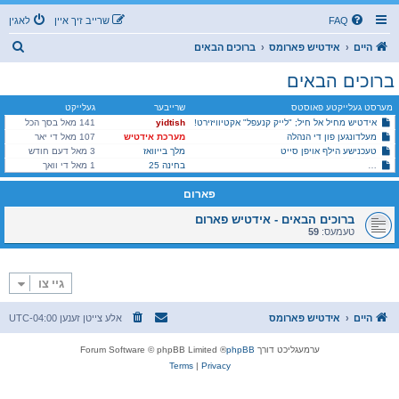
FAQ
שרייב זיך איין
לאגין
ז
היים
אידטיש פארומס
ברוכים הבאים
ו
ברוכים הבאים
ך
מערסט געלייקטע פאוסטס
שרייבער
געלייקט
אידטיש מחיל אל חיל; "לייק קנעפל" אקטיוויזירט!
yidtish
141 מאל בסך הכל
מעלדונגען פון די הנהלה
מערכת אידטיש
107 מאל די יאר
טעכנישע הילף אויפן סייט
מלך בייוואז
3 מאל דעם חודש
זוכט א חברותא פאר א שפראך-אויסבייט (אידיש - עברית)
בחינה 25
1 מאל די וואך
פארום
ברוכים הבאים - אידטיש פארום
טעמעס:
59
גיי צו
היים
אידטיש פארומס
אלע צייטן זענען
UTC-04:00
ערמעגליכט דורך
phpBB
® Forum Software © phpBB Limited
Terms
|
Privacy