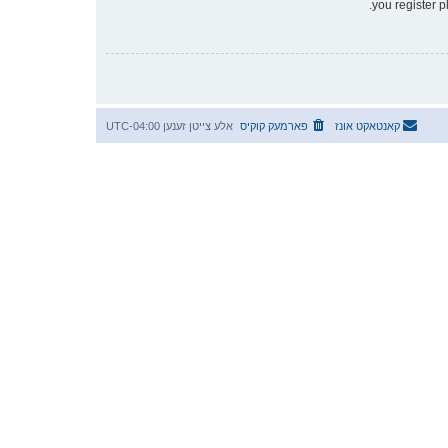
you register p
קאנטאקט אונז
פארמעק קוקיס
אלע צייטן זענען
UTC-04:00