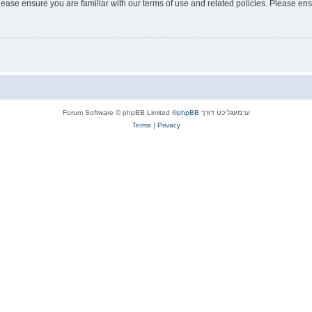
lease ensure you are familiar with our terms of use and related policies. Please e
ערמעגליכט דורך
phpBB
® Forum Software © phpBB Limited
Terms
|
Privacy