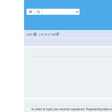
זוך
פארגעשריטענע זוך
שרייב זיך איין
לאגין
In order to login you must be registered. Registering takes