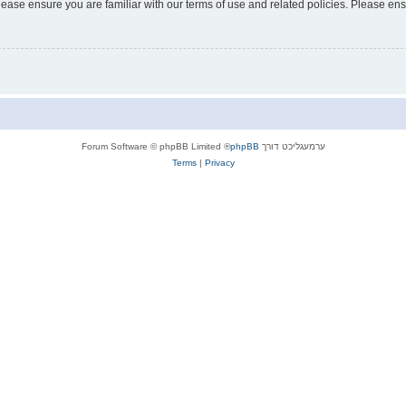
lease ensure you are familiar with our terms of use and related policies. Please e
ערמעגליכט דורך
phpBB
® Forum Software © phpBB Limited
Terms
|
Privacy