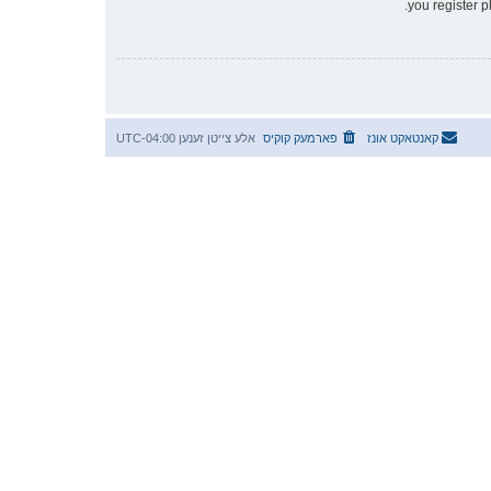
you register p
קאנטאקט אונז
פארמעק קוקיס
אלע צייטן זענען
UTC-04:00