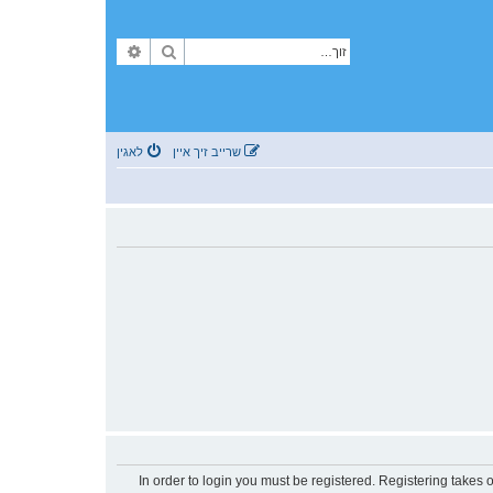
זוך
פארגעשריטענע זוך
שרייב זיך איין
לאגין
In order to login you must be registered. Registering takes