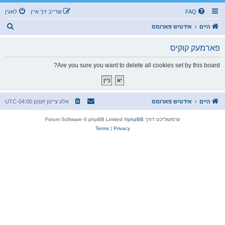
FAQ
שרייב זיך איין
לאגין
ז
היים
אידטיש פארומס
ו
פארמעק קוקיס
ך
Are you sure you want to delete all cookies set by this board?
היים
אידטיש פארומס
אלע צייטן זענען
UTC-04:00
ערמעגליכט דורך
phpBB
® Forum Software © phpBB Limited
Terms
|
Privacy