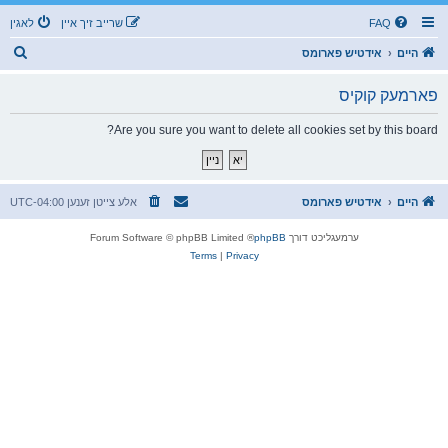
FAQ
שרייב זיך איין
לאגין
ז
היים
אידטיש פארומס
ו
פארמעק קוקיס
ך
Are you sure you want to delete all cookies set by this board?
היים
אידטיש פארומס
אלע צייטן זענען
UTC-04:00
ערמעגליכט דורך
phpBB
® Forum Software © phpBB Limited
Terms
|
Privacy