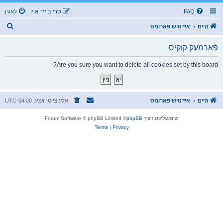
FAQ
שרייב זיך איין
לאגין
ז
היים
אידטיש פארומס
ו
פארמעק קוקיס
ך
Are you sure you want to delete all cookies set by this board?
היים
אידטיש פארומס
אלע צייטן זענען
UTC-04:00
ערמעגליכט דורך
phpBB
® Forum Software © phpBB Limited
Terms
|
Privacy