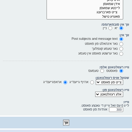
זוך אין סובפארומס:
יא
ניין
זוך אין:
Post subjects and message text
נאר אינהאלט פון פאוסט
נאר טעמע קעפלעך
נאר ערשטע פאוסט אין טעמע
ווייז רעזולטאטן אלס:
פאוסטס
טעמעס
שטעל אויס רעזולטאטן:
ארויף גייענדיג
אראפגייענדיג
ווייז רעזולטאטן פון:
ווייז:
לייג 0 עס זאל ווייזן די גאנצע פאוסט.
אותיות פון פאוסט