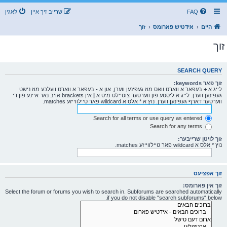
FAQ
שרייב זיך איין
לאגין
היים
אידטיש פארומס
זוך
זוך
SEARCH QUERY
זוך פאר keywords:
לייג א
+
בעפאר א ווארט וואס מוז געפינען ווערן, און א
-
בעפאר א ווארט וועלכע מוז נישט
געפינען ווערן. לייג א ליסטע פון ווערטער צוטיילט מיט א
|
אין brackets אויב נאר איינע פון די
ווערטער דארף געפינען ווערן. נוץ א * אלס א wildcard פאר טיילווייזע matches.
Search for all terms or use query as entered
Search for any terms
זוך לויטן שרייבער:
נוץ * אלס א wildcard פאר טיילווייזע matches.
זוך אפציעס
זוך אין פארומס:
Select the forum or forums you wish to search in. Subforums are searched automatically
if you do not disable “search subforums“ below.