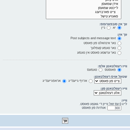
זוך אין סובפארומס:
יא
ניין
זוך אין:
Post subjects and message text
נאר אינהאלט פון פאוסט
נאר טעמע קעפלעך
נאר ערשטע פאוסט אין טעמע
ווייז רעזולטאטן אלס:
פאוסטס
טעמעס
שטעל אויס רעזולטאטן:
ארויף גייענדיג
אראפגייענדיג
ווייז רעזולטאטן פון:
ווייז:
לייג 0 עס זאל ווייזן די גאנצע פאוסט.
אותיות פון פאוסט