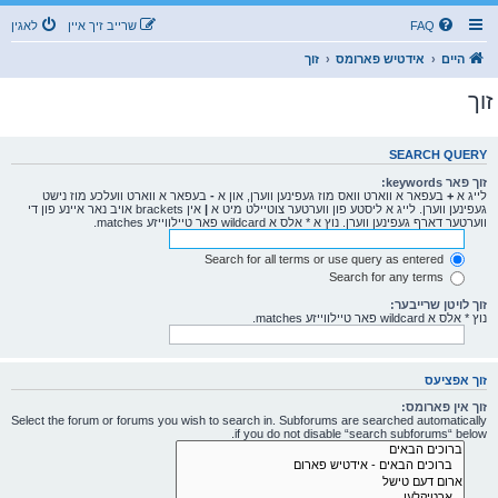
FAQ
שרייב זיך איין
לאגין
היים
אידטיש פארומס
זוך
זוך
SEARCH QUERY
זוך פאר keywords:
לייג א
+
בעפאר א ווארט וואס מוז געפינען ווערן, און א
-
בעפאר א ווארט וועלכע מוז נישט
געפינען ווערן. לייג א ליסטע פון ווערטער צוטיילט מיט א
|
אין brackets אויב נאר איינע פון די
ווערטער דארף געפינען ווערן. נוץ א * אלס א wildcard פאר טיילווייזע matches.
Search for all terms or use query as entered
Search for any terms
זוך לויטן שרייבער:
נוץ * אלס א wildcard פאר טיילווייזע matches.
זוך אפציעס
זוך אין פארומס:
Select the forum or forums you wish to search in. Subforums are searched automatically
if you do not disable “search subforums“ below.