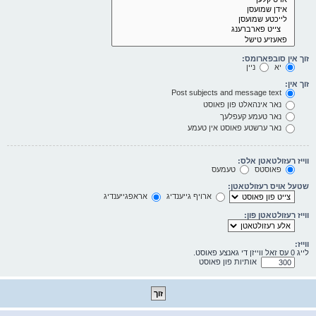
זוך אין סובפארומס:
יא
ניין
זוך אין:
Post subjects and message text
נאר אינהאלט פון פאוסט
נאר טעמע קעפלעך
נאר ערשטע פאוסט אין טעמע
ווייז רעזולטאטן אלס:
פאוסטס
טעמעס
שטעל אויס רעזולטאטן:
ארויף גייענדיג
אראפגייענדיג
ווייז רעזולטאטן פון:
ווייז:
לייג 0 עס זאל ווייזן די גאנצע פאוסט.
אותיות פון פאוסט