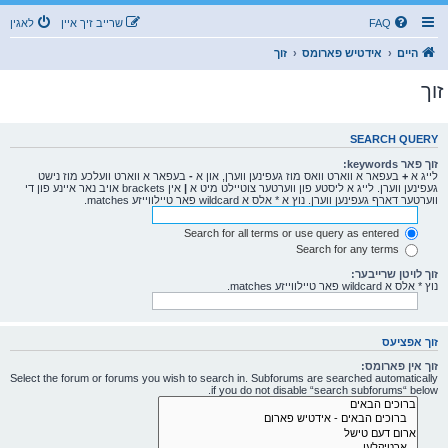
FAQ
שרייב זיך איין
לאגין
היים
אידטיש פארומס
זוך
זוך
SEARCH QUERY
זוך פאר keywords:
לייג א
+
בעפאר א ווארט וואס מוז געפינען ווערן, און א
-
בעפאר א ווארט וועלכע מוז נישט
געפינען ווערן. לייג א ליסטע פון ווערטער צוטיילט מיט א
|
אין brackets אויב נאר איינע פון די
ווערטער דארף געפינען ווערן. נוץ א * אלס א wildcard פאר טיילווייזע matches.
Search for all terms or use query as entered
Search for any terms
זוך לויטן שרייבער:
נוץ * אלס א wildcard פאר טיילווייזע matches.
זוך אפציעס
זוך אין פארומס:
Select the forum or forums you wish to search in. Subforums are searched automatically
if you do not disable “search subforums“ below.