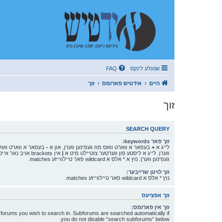
שנעלע לינקס
FAQ
היים
אידטיש פארומס
זוך
זוך
SEARCH QUERY
זוך פאר keywords:
לייג א
+
בעפאר א ווארט וואס מוז געפינען ווערן, און א
-
בעפאר א ווארט וועלכ
ווערן. לייג א ליסטע פון ווערטער צוטיילט מיט א
|
אין brackets אויב 
געפינען ווערן. נוץ א * אלס א wildcard פאר טיילווייזע matches.
זוך לויטן שרייבער:
נוץ * אלס א wildcard פאר טיילווייזע matches.
זוך אפציעס
זוך אין פארומס:
 forums you wish to search in. Subforums are searched automatically if
you do not disable “search subforums“ below.