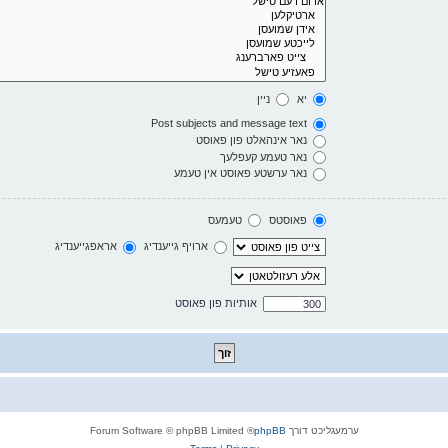
יא
ניין
Post subjects and message text
נאר אינהאלט פון פאוסט
נאר טעמע קעפלעך
נאר ערשטע פאוסט אין טעמע
פאוסטס
טעמעס
ארויף גייענדיג
אראפגייענדיג
אותיות פון פאוסט
ערמעגליכט דורך
phpBB
® Forum Software © phpBB Limited