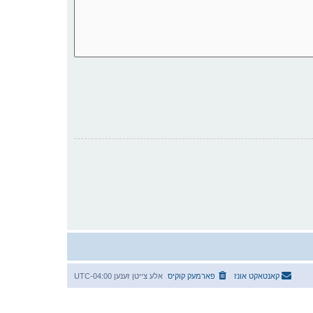
קאנטאקט אונז
פארמעק קוקיס
אלע צייטן זענען
UTC-04:00