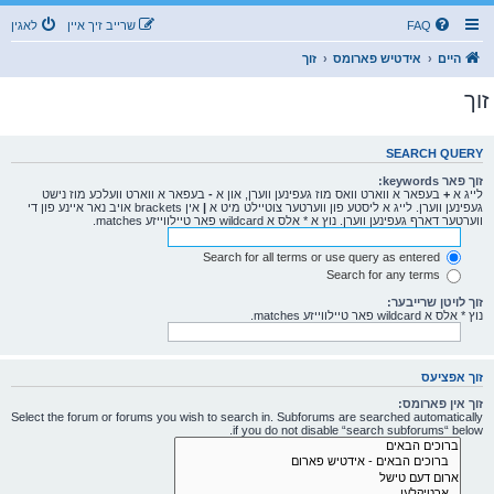
FAQ
שרייב זיך איין
לאגין
היים
אידטיש פארומס
זוך
זוך
SEARCH QUERY
זוך פאר keywords:
לייג א
+
בעפאר א ווארט וואס מוז געפינען ווערן, און א
-
בעפאר א ווארט וועלכע מוז נישט
געפינען ווערן. לייג א ליסטע פון ווערטער צוטיילט מיט א
|
אין brackets אויב נאר איינע פון די
ווערטער דארף געפינען ווערן. נוץ א * אלס א wildcard פאר טיילווייזע matches.
Search for all terms or use query as entered
Search for any terms
זוך לויטן שרייבער:
נוץ * אלס א wildcard פאר טיילווייזע matches.
זוך אפציעס
זוך אין פארומס:
Select the forum or forums you wish to search in. Subforums are searched automatically
if you do not disable “search subforums“ below.