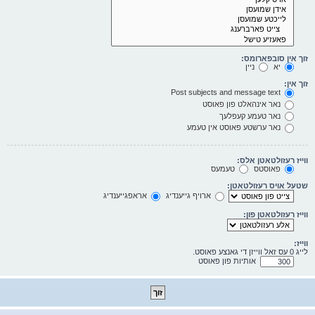
זוך אין סובפארומס:
יא
ניין
זוך אין:
Post subjects and message text
נאר אינהאלט פון פאוסט
נאר טעמע קעפלעך
נאר ערשטע פאוסט אין טעמע
ווייז רעזולטאטן אלס:
פאוסטס
טעמעס
שטעל אויס רעזולטאטן:
ארויף גייענדיג
אראפגייענדיג
ווייז רעזולטאטן פון:
ווייז:
לייג 0 עס זאל ווייזן די גאנצע פאוסט.
אותיות פון פאוסט