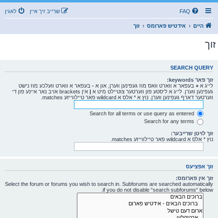
FAQ
שרייב זיך איין
לאגין
היים
אידטיש פארומס
זוך
זוך
SEARCH QUERY
זוך פאר keywords:
לייג א
+
בעפאר א ווארט וואס מוז געפינען ווערן, און א
-
בעפאר א ווארט וועלכע מוז נישט
געפינען ווערן. לייג א ליסטע פון ווערטער צוטיילט מיט א
|
אין brackets אויב נאר איינע פון די
ווערטער דארף געפינען ווערן. נוץ א * אלס א wildcard פאר טיילווייזע matches.
Search for all terms or use query as entered
Search for any terms
זוך לויטן שרייבער:
נוץ * אלס א wildcard פאר טיילווייזע matches.
זוך אפציעס
זוך אין פארומס:
Select the forum or forums you wish to search in. Subforums are searched automatically
if you do not disable “search subforums“ below.