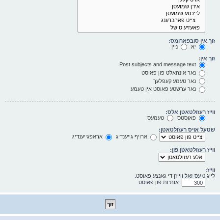
זוך אין סובפארומס:
יא
ניין
זוך אין:
Post subjects and message text
נאר אינהאלט פון פאוסט
נאר טעמע קעפלעך
נאר ערשטע פאוסט אין טעמע
ווייז רעזולטאטן אלס:
פאוסטס
טעמעס
שטעל אויס רעזולטאטן:
ארויף גייענדיג
אראפגייענדיג
ווייז רעזולטאטן פון:
ווייז:
לייג 0 עס זאל ווייזן די גאנצע פאוסט.
אותיות פון פאוסט