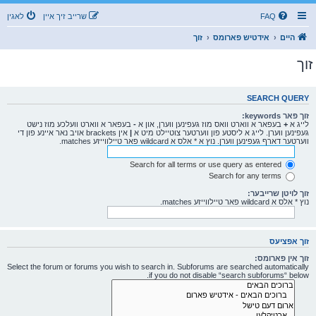
FAQ
שרייב זיך איין
לאגין
היים
אידטיש פארומס
זוך
זוך
SEARCH QUERY
זוך פאר keywords:
לייג א
+
בעפאר א ווארט וואס מוז געפינען ווערן, און א
-
בעפאר א ווארט וועלכע מוז נישט
געפינען ווערן. לייג א ליסטע פון ווערטער צוטיילט מיט א
|
אין brackets אויב נאר איינע פון די
ווערטער דארף געפינען ווערן. נוץ א * אלס א wildcard פאר טיילווייזע matches.
Search for all terms or use query as entered
Search for any terms
זוך לויטן שרייבער:
נוץ * אלס א wildcard פאר טיילווייזע matches.
זוך אפציעס
זוך אין פארומס:
Select the forum or forums you wish to search in. Subforums are searched automatically
if you do not disable “search subforums“ below.