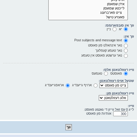
זוך אין סובפארומס:
יא
ניין
זוך אין:
Post subjects and message text
נאר אינהאלט פון פאוסט
נאר טעמע קעפלעך
נאר ערשטע פאוסט אין טעמע
ווייז רעזולטאטן אלס:
פאוסטס
טעמעס
שטעל אויס רעזולטאטן:
ארויף גייענדיג
אראפגייענדיג
ווייז רעזולטאטן פון:
ווייז:
לייג 0 עס זאל ווייזן די גאנצע פאוסט.
אותיות פון פאוסט