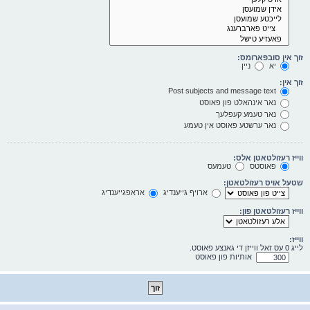
זוך אין סובפארומס:
יא
ניין
זוך אין:
Post subjects and message text
נאר אינהאלט פון פאוסט
נאר טעמע קעפלעך
נאר ערשטע פאוסט אין טעמע
ווייז רעזולטאטן אלס:
פאוסטס
טעמעס
שטעל אויס רעזולטאטן:
ארויף גייענדיג
אראפגייענדיג
ווייז רעזולטאטן פון:
ווייז:
לייג 0 עס זאל ווייזן די גאנצע פאוסט.
אותיות פון פאוסט