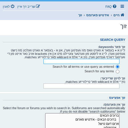
FAQ
שרייב זיך איין
לאגין
היים
אידטיש פארומס
זוך
זוך
SEARCH QUERY
זוך פאר keywords:
לייג א
+
בעפאר א ווארט וואס מוז געפינען ווערן, און א
-
בעפאר א ווארט וועלכע מוז נישט
געפינען ווערן. לייג א ליסטע פון ווערטער צוטיילט מיט א
|
אין brackets אויב נאר איינע פון די
ווערטער דארף געפינען ווערן. נוץ א * אלס א wildcard פאר טיילווייזע matches.
Search for all terms or use query as entered
Search for any terms
זוך לויטן שרייבער:
נוץ * אלס א wildcard פאר טיילווייזע matches.
זוך אפציעס
זוך אין פארומס:
Select the forum or forums you wish to search in. Subforums are searched automatically
if you do not disable “search subforums“ below.