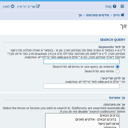
FAQ
שרייב זיך איין
לאגין
היים
אידטיש פארומס
זוך
זוך
SEARCH QUERY
זוך פאר keywords:
לייג א
+
בעפאר א ווארט וואס מוז געפינען ווערן, און א
-
בעפאר א ווארט וועלכע מוז נישט
געפינען ווערן. לייג א ליסטע פון ווערטער צוטיילט מיט א
|
אין brackets אויב נאר איינע פון די
ווערטער דארף געפינען ווערן. נוץ א * אלס א wildcard פאר טיילווייזע matches.
Search for all terms or use query as entered
Search for any terms
זוך לויטן שרייבער:
נוץ * אלס א wildcard פאר טיילווייזע matches.
זוך אפציעס
זוך אין פארומס:
Select the forum or forums you wish to search in. Subforums are searched automatically
if you do not disable “search subforums“ below.