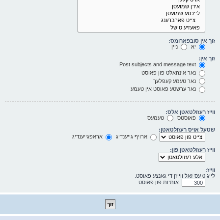
זוך אין סובפארומס:
יא
ניין
זוך אין:
Post subjects and message text
נאר אינהאלט פון פאוסט
נאר טעמע קעפלעך
נאר ערשטע פאוסט אין טעמע
ווייז רעזולטאטן אלס:
פאוסטס
טעמעס
שטעל אויס רעזולטאטן:
ארויף גייענדיג
אראפגייענדיג
ווייז רעזולטאטן פון:
ווייז:
לייג 0 עס זאל ווייזן די גאנצע פאוסט.
אותיות פון פאוסט