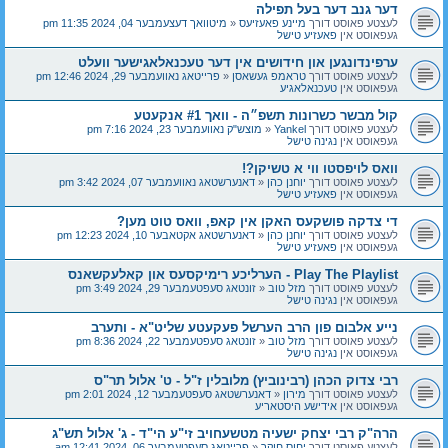
דער גנב דער בעל תפילה
לעצטע פאוסט דורך
מיינע פאעזיעס
«
מיטוואך דעצעמבער 04, 2024 11:35 pm
געפאוסט אין
פאעזיע טישל
ערפינדונגען און חידושים אין דער טעכנאלאגישער וועלט
לעצטע פאוסט דורך
טראמפ געשאסן
«
פרייטאג נאוועמבער 29, 2024 12:46 pm
געפאוסט אין
טעכנאלאגיע
קול מבשר כשרונות תשפ״ה - וואך #1 אנקעטע
לעצטע פאוסט דורך
Yankel
«
מוצש"ק נאוועמבער 23, 2024 7:16 pm
געפאוסט אין
נגינה טישל
וואס לויפסטו ווי א טשיקן?!
לעצטע פאוסט דורך
יוחנן כהן
«
דאנערשטאג נאוועמבער 07, 2024 3:42 pm
געפאוסט אין
פאעזיע טישל
די צדקה פושקעס האקן אין קאפ, וואס טוט מען?
לעצטע פאוסט דורך
יוחנן כהן
«
דאנערשטאג אקטאבער 10, 2024 12:23 pm
געפאוסט אין
פאעזיע טישל
Play The Playlist - הערליכע רימיקסעס און קאלעקשאנס
לעצטע פאוסט דורך
מזל טוב
«
זונטאג סעפטעמבער 29, 2024 3:49 pm
געפאוסט אין
נגינה טישל
נייע אלבום פון הרב הערשל פעקעטע שליט"א - ותערב
לעצטע פאוסט דורך
מזל טוב
«
זונטאג סעפטעמבער 22, 2024 8:36 pm
געפאוסט אין
נגינה טישל
רבי צדוק הכהן (רבינוביץ) מלובלין ז"ל - ט' אלול תר"ס
לעצטע פאוסט דורך
מירון
«
דאנערשטאג סעפטעמבער 12, 2024 2:01 pm
געפאוסט אין
אידישע היסטאריע
הרה"ק רבי יצחק ישעיה מטשעחויב זי"ע הי"ד - ג' אלול תש"ג
לעצטע פאוסט דורך
יחוס חוקר
«
פרייטאג סעפטעמבער 06, 2024 12:41 am