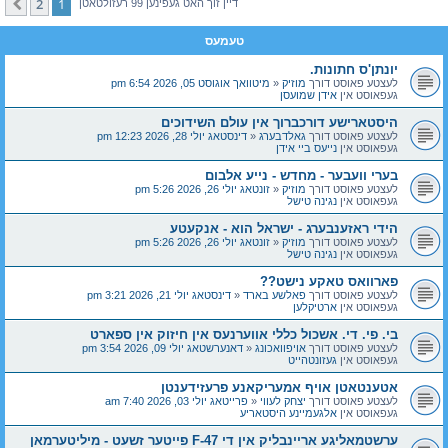
2
1
קומענדיגע
דיין זוך האט געפינען 99 רעזולטאטן
טעמעס
יונתן'ס חתונות.
לעצטע פאוסט דורך
מוזיק
«
מיטוואך אוגוסט 05, 2026 6:54 pm
געפאוסט אין
אידן שמועסן
היסטארישע דורכברוך אין עולם השידוכים
לעצטע פאוסט דורך
גאלדבערג
«
דינסטאג יולי 28, 2026 12:23 pm
געפאוסט אין
נייעס ביי אידן
בערי וועבער - מחדש - נייע אלבום
לעצטע פאוסט דורך
מוזיק
«
זונטאג יולי 26, 2026 5:26 pm
געפאוסט אין
נגינה טישל
הידי ראזענבערג - ישראל הוא - אנקעטע
לעצטע פאוסט דורך
מוזיק
«
זונטאג יולי 26, 2026 5:26 pm
געפאוסט אין
נגינה טישל
פארוואס טאקע נישט??
לעצטע פאוסט דורך
פאלשע בארד
«
דינסטאג יולי 21, 2026 3:21 pm
געפאוסט אין
ארטיקלען
בי. פי. די. אשכול כללי אווערנעס אין חיזוק אין ספארט
לעצטע פאוסט דורך
אויפוואכונג
«
דאנערשטאג יולי 09, 2026 3:54 pm
געפאוסט אין
געזונטהייט
אטענטאטן אויף אמעריקאנע פרעזידענטן
לעצטע פאוסט דורך
יצחק לעווי
«
פרייטאג יולי 03, 2026 7:40 am
געפאוסט אין
אלגעמיינע היסטאריע
ערשטמאליגע אריינבליק אין די F-47 פייטער זשעט - מיליטערמאן