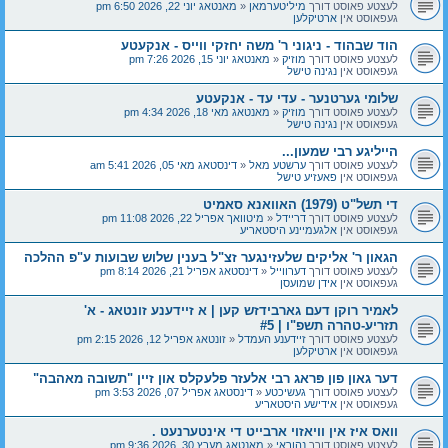
לעצטע פאוסט דורך
מיליטערמאן
«
מאנטאג יוני 22, 2026 6:50 pm
געפאוסט אין
ארטיקלען
הוד שבהוד - ניגוני ר' משה יחזקי ווייס - אנקעטע
לעצטע פאוסט דורך
מוזיק
«
מאנטאג יוני 15, 2026 7:26 pm
געפאוסט אין
נגינה טישל
שלומי גערטנער - עדי עד - אנקעטע
לעצטע פאוסט דורך
מוזיק
«
מאנטאג מאי 18, 2026 4:34 pm
געפאוסט אין
נגינה טישל
הייליגע רבי שמעון...
לעצטע פאוסט דורך
ערשטע מאל
«
דינסטאג מאי 05, 2026 5:41 am
געפאוסט אין
פאעזיע טישל
די תשל"ט (1979) האוואנא סאמיט
לעצטע פאוסט דורך
דריידל
«
מיטוואך אפריל 22, 2026 11:08 pm
געפאוסט אין
אלגעמיינע היסטאריע
הגאון ר' אליקים שלעזינגער זצ"ל בענין שלוש שבועות ע"פ ההלכה
לעצטע פאוסט דורך
דערווייל
«
דינסטאג אפריל 21, 2026 8:14 pm
געפאוסט אין
אידן שמועסן
לאמיר רוקן דעם גארבידזש קען | א זיידענע זונטאג - א'
תזריע-טהרה תשפ"ו | #5
לעצטע פאוסט דורך
זיידענע העמדל
«
זונטאג אפריל 12, 2026 2:15 pm
געפאוסט אין
ארטיקלען
דער גאון פון פּראג רבי אלעזר פלעקלס און זיין "תשובה מאהבה"
לעצטע פאוסט דורך
געשיכטע
«
דינסטאג אפריל 07, 2026 3:53 pm
געפאוסט אין
אידישע היסטאריע
וואס איז אין וויאזוי ארבייט די אינטערנעט .
לעצטע פאוסט דורך
נהוראי
«
מאנטאג מערץ 30, 2026 9:36 pm