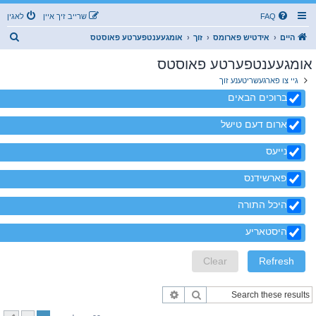
FAQ
שרייב זיך איין
לאגין
ז
היים
אידטיש פארומס
זוך
אומגעענטפערטע פאוסטס
ו
אומגעענטפערטע פאוסטס
ך
גיי צו פארגעשריטענע זוך
ברוכים הבאים
ארום דעם טישל
נייעס
פארשידנס
היכל התורה
היסטאריע
זוך
פארגעשריטענע זוך