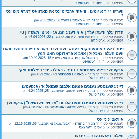
געפאוסט אין
ידיעות און וויסנשאפט
וועריפיי יור א יומען . וויאזוי ארבייט עס אין פארוואס דארף מען עס
?
לעצטע פאוסט דורך
נהוראי
«
מאנטאג מערץ 30, 2026 9:35 pm
געפאוסט אין
ידיעות און וויסנשאפט
הדרן עלך ודעתן עלך | א זיידענע זונטאג - א' צו תשפ"ו | #3
לעצטע פאוסט דורך
זיידענע העמדל
«
זונטאג מערץ 22, 2026 6:04 pm
געפאוסט אין
ארטיקלען
פסח'דיגע קאסמעטיקס: בעטא טעסטערס פאר א נייע סיסטעם וואס
וועט העלפן נאכקוקן אויב א פראדוקט האט חמץ
לעצטע פאוסט דורך
מאטל שניידער
«
זונטאג מערץ 15, 2026 10:40 am
געפאוסט אין
הויז ווירטשאפט
אנקעטע: דיינע שענסטע ניגונים - כאילו - יודי ביאלוסטוצקי
לעצטע פאוסט דורך
מוזיק
«
מאנטאג פעברואר 09, 2026 4:29 pm
געפאוסט אין
נגינה טישל
דיינע שענסטע ניגונים פונעם אלבום שמואל א' (אנקעטע)
לעצטע פאוסט דורך
מוזיק
«
דאנערשטאג דעצעמבער 25, 2025 4:24 pm
געפאוסט אין
נגינה טישל
דיינע שענסטע ניגונים פונעם אלבום "עד שיבוא משיח" (אנקעטע)
לעצטע פאוסט דורך
מוזיק
«
דאנערשטאג נאוועמבער 06, 2025 4:28 pm
געפאוסט אין
נגינה טישל
אוויאציע נייעס
לעצטע פאוסט דורך
הבוחר בתורה
«
דאנערשטאג נאוועמבער 06, 2025 12:15 pm
געפאוסט אין
נייעס פון דער גאס
וואלווי ראזענבערג — זינגער