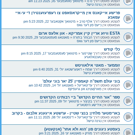
לעצטע פאוסט דורך
נו נו
«
מיטוואך נאוועמבער 05, 2025 11:23 am
געפאוסט אין
נגינה טישל
פרישע אייקאנס אין מייקראסאפט צו רעפרעזענטירן די עי-איי
עפאכע
לעצטע פאוסט דורך
אלף טויב
«
מיטוואך אקטאבער 22, 2025 5:23 pm
געפאוסט אין
נייעס פון דער גאס
ESTA וויזע אריין קיין אמריקא - און אלעס ארום
לעצטע פאוסט דורך
הבוחר בתורה
«
מאנטאג סעפטעמבער 29, 2025 9:30 pm
געפאוסט אין
נייעס פון דער גאס
כלי קודש
לעצטע פאוסט דורך
שטיינער
«
מיטוואך סעפטעמבער 17, 2025 8:15 pm
געפאוסט אין
טעכנאלאגיע
זוממער - מאטי אילאוויטש
לעצטע פאוסט דורך
שמח
«
דאנערשטאג יולי 31, 2025 6:40 pm
געפאוסט אין
פאעזיע טישל
בוני עולם תשפ"ה קאמפיין '25 יאר בוני עולם'
לעצטע פאוסט דורך
עדיטאריעל
«
מאנטאג יולי 14, 2025 10:42 am
געפאוסט אין
מארקעטינג און גרעפיקס
ספר "אור החיים הקדוש" ביי רבותינו הקדושים
לעצטע פאוסט דורך
בקיצור
«
מיטוואך יולי 09, 2025 11:37 pm
געפאוסט אין
אידישע היסטאריע
בארימטער מלחין: בנצי שטיין - ערשטע אייגענע אלבום - בקרוב
לעצטע פאוסט דורך
עדיטאריעל
«
דינסטאג יולי 08, 2025 11:11 am
געפאוסט אין
נגינה טישל
בעסטע ניגונים פון 'הוא ולא אחר' (אנקעטע)
לעצטע פאוסט דורך
מוזיק
«
מאנטאג יוני 16, 2025 3:21 pm