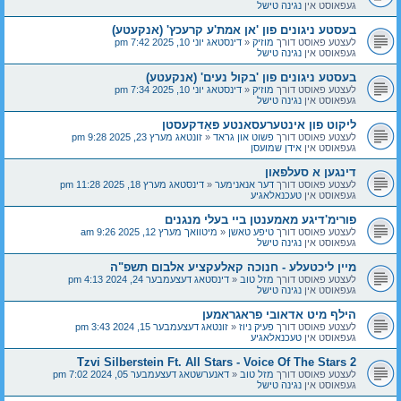
געפאוסט אין
נגינה טישל
בעסטע ניגונים פון 'אן אמת'ע קרעכץ' (אנקעטע)
לעצטע פאוסט דורך
מוזיק
«
דינסטאג יוני 10, 2025 7:42 pm
געפאוסט אין
נגינה טישל
בעסטע ניגונים פון 'בקול נעים' (אנקעטע)
לעצטע פאוסט דורך
מוזיק
«
דינסטאג יוני 10, 2025 7:34 pm
געפאוסט אין
נגינה טישל
ליקוט פון אינטערעסאנטע פּאַדקעסטן
לעצטע פאוסט דורך
פשוט און גראד
«
זונטאג מערץ 23, 2025 9:28 pm
געפאוסט אין
אידן שמועסן
דינגען א סעלפאון
לעצטע פאוסט דורך
דער אנאנימער
«
דינסטאג מערץ 18, 2025 11:28 pm
געפאוסט אין
טעכנאלאגיע
פורימ'דיגע מאמענטן ביי בעלי מנגנים
לעצטע פאוסט דורך
טיפע טאשן
«
מיטוואך מערץ 12, 2025 9:26 am
געפאוסט אין
נגינה טישל
מיין ליכטעלע - חנוכה קאלעקציע אלבום תשפ"ה
לעצטע פאוסט דורך
מזל טוב
«
דינסטאג דעצעמבער 24, 2024 4:13 pm
געפאוסט אין
נגינה טישל
הילף מיט אדאובי פראגראמען
לעצטע פאוסט דורך
פעיק ניוז
«
זונטאג דעצעמבער 15, 2024 3:43 pm
געפאוסט אין
טעכנאלאגיע
Tzvi Silberstein Ft. All Stars - Voice Of The Stars 2
לעצטע פאוסט דורך
מזל טוב
«
דאנערשטאג דעצעמבער 05, 2024 7:02 pm
געפאוסט אין
נגינה טישל