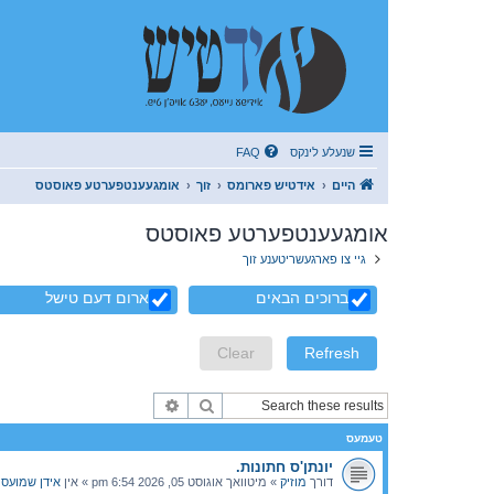
שנעלע לינקס
FAQ
היים
אידטיש פארומס
זוך
אומגעענטפערטע פאוסטס
אומגעענטפערטע פאוסטס
גיי צו פארגעשריטענע זוך
ברוכים הבאים
ארום דעם טישל
זוך
פארגעשריטענע זוך
טעמעס
יונתן'ס חתונות.
דורך
מוזיק
»
מיטוואך אוגוסט 05, 2026 6:54 pm
» אין
אידן שמועסן