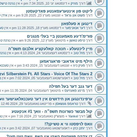
דורך
מוזיק
»
דינסטאג יוני 10, 2025 7:34 pm
» אין
נגינה טישל
ליקוט פון אינטערעסאנטע פּאַדקעסטן
דורך
פשוט און גראד
»
זונטאג מערץ 23, 2025 9:28 pm
» אין
אידן 
דינגען א סעלפאון
דורך
דער אנאנימער
»
דינסטאג מערץ 18, 2025 11:28 pm
» אין
טע
פורימ'דיגע מאמענטן ביי בעלי מנגנים
דורך
טיפע טאשן
»
מיטוואך מערץ 12, 2025 9:26 am
» אין
נגינה ט
מיין ליכטעלע - חנוכה קאלעקציע אלבום תשפ"ה
דורך
מזל טוב
»
דינסטאג דעצעמבער 24, 2024 4:13 pm
» אין
נגינ
הילף מיט אדאובי פראגראמען
דורך
פעיק ניוז
»
זונטאג דעצעמבער 15, 2024 3:43 pm
» אין
טעכנא
zvi Silberstein Ft. All Stars - Voice Of The Stars 2
דורך
מזל טוב
»
דאנערשטאג דעצעמבער 05, 2024 7:02 pm
» אין
נ
דער גנב דער בעל תפילה
דורך
מיינע פאעזיעס
»
מיטוואך דעצעמבער 04, 2024 11:35 pm
» א
ערפינדונגען און חידושים אין דער טעכנאלאגישער ווע
דורך
טראמפ געשאסן
»
פרייטאג נאוועמבער 29, 2024 12:46 pm
קול מבשר כשרונות תשפ״ה - וואך #1 אנקעטע
דורך
Yankel
»
מוצש"ק נאוועמבער 23, 2024 7:16 pm
» אין
נג
וואס לויפסטו ווי א טשיקן?!
דורך
יוחנן כהן
»
דאנערשטאג נאוועמבער 07, 2024 3:42 pm
» אין
פ
די צדקה פושקעס האקן אין קאפ, וואס טוט מען?