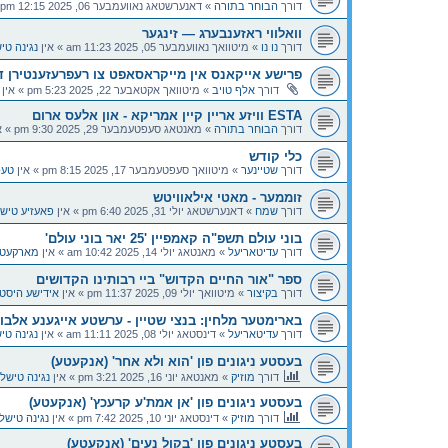
דורך
הבוחר בתורה
»
דאנערשטאג נאוועמבער 06, 2025 12:15 pm
וואלווי ראזענבערג — זינגער
דורך
נו נו
»
מיטוואך נאוועמבער 05, 2025 11:23 am
» אין
נגינה טי
פרישע אייקאנס אין מייקראסאפט צו רעפרעזענטירן די
דורך
אלף טויב
»
מיטוואך אקטאבער 22, 2025 5:23 pm
» אין
ESTA וויזע אריין קיין אמריקא - און אלעס ארום
דורך
הבוחר בתורה
»
מאנטאג סעפטעמבער 29, 2025 9:30 pm
» א
כלי קודש
דורך
שטיינער
»
מיטוואך סעפטעמבער 17, 2025 8:15 pm
» אין
טעכ
זוממער - מאטי אילאוויטש
דורך
שמח
»
דאנערשטאג יולי 31, 2025 6:40 pm
» אין
פאעזיע טיש
בוני עולם תשפ"ה קאמפיין '25 יאר בוני עולם'
דורך
עדיטאריעל
»
מאנטאג יולי 14, 2025 10:42 am
» אין
מארקעטינ
ספר "אור החיים הקדוש" ביי רבותינו הקדושים
דורך
בקיצור
»
מיטוואך יולי 09, 2025 11:37 pm
» אין
אידישע היסט
בארימטער מלחין: בנצי שטיין - ערשטע אייגענע אלבום
דורך
עדיטאריעל
»
דינסטאג יולי 08, 2025 11:11 am
» אין
נגינה טי
בעסטע ניגונים פון 'הוא ולא אחר' (אנקעטע)
דורך
מוזיק
»
מאנטאג יוני 16, 2025 3:21 pm
» אין
נגינה טישל
בעסטע ניגונים פון 'אן אמת'ע קרעכץ' (אנקעטע)
דורך
מוזיק
»
דינסטאג יוני 10, 2025 7:42 pm
» אין
נגינה טישל
בעסטע ניגונים פון 'בקול נעים' (אנקעטע)