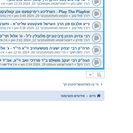
דורך
יוחנן כהן
»
דאנערשטאג אקטאבער 10, 2024 12:23 pm
» אין
פ
Play The Playlist - הערליכע רימיקסעס און קאלעקשאנס
דורך
מזל טוב
»
זונטאג סעפטעמבער 29, 2024 3:49 pm
» אין
נגינ
נייע אלבום פון הרב הערשל פעקעטע שליט"א - ותערב
דורך
מזל טוב
»
זונטאג סעפטעמבער 22, 2024 8:36 pm
» אין
נגינ
רבי צדוק הכהן (רבינוביץ) מלובלין ז"ל - ט' אלול תר"ס
דורך
מירון
»
דאנערשטאג סעפטעמבער 12, 2024 2:01 pm
» אין
אי
הרה"ק רבי יצחק ישעיה מטשעחויב זי"ע הי"ד - ג' אלו
דורך
יחוס חוקר
»
פרייטאג סעפטעמבער 06, 2024 12:41 am
» אין
הגה"ק רבי יעקב משולם ב"ר מרדכי זאב זי"ע, אב"ד ל
דורך
ניקל
»
דאנערשטאג אוגוסט 29, 2024 2:04 am
» אין
אידישע ה
גיי צו פארגעשריטענע זוך
היים
אידטיש פארומס