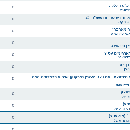
ת ע"פ ההלכה
0
שמועסן
' תזריע-טהרה תשפ"ו | #5
0
ארטיקלען
ובה מאהבה"
0
ישע היסטאריע
0
און וויסנשאפט
 דארף מען עס ?
0
ויסנשאפט
 #3
0
לען
סיסטעם וואס וועט העלפן נאכקוקן אויב א פראדוקט האט
0
 ווירטשאפט
טוצקי
0
 טישל
טע)
0
ן
נגינה טישל
ח" (אנקעטע)
0
נגינה טישל
0