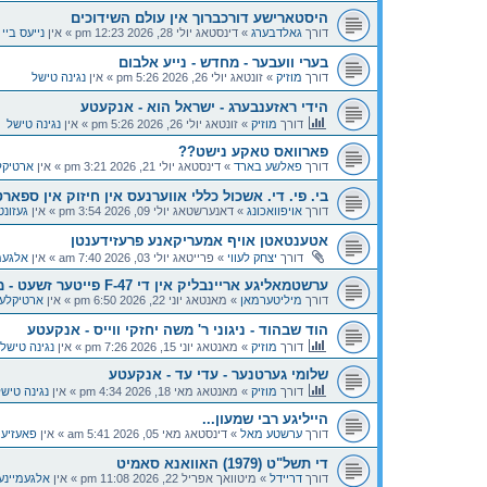
היסטארישע דורכברוך אין עולם השידוכים
דורך
גאלדבערג
»
דינסטאג יולי 28, 2026 12:23 pm
» אין
נייעס ביי 
בערי וועבער - מחדש - נייע אלבום
דורך
מוזיק
»
זונטאג יולי 26, 2026 5:26 pm
» אין
נגינה טישל
הידי ראזענבערג - ישראל הוא - אנקעטע
דורך
מוזיק
»
זונטאג יולי 26, 2026 5:26 pm
» אין
נגינה טישל
פארוואס טאקע נישט??
דורך
פאלשע בארד
»
דינסטאג יולי 21, 2026 3:21 pm
» אין
ארטיקל
בי. פי. די. אשכול כללי אווערנעס אין חיזוק אין ספארט
דורך
אויפוואכונג
»
דאנערשטאג יולי 09, 2026 3:54 pm
» אין
געזונט
אטענטאטן אויף אמעריקאנע פרעזידענטן
דורך
יצחק לעווי
»
פרייטאג יולי 03, 2026 7:40 am
» אין
אלגעמ
ערשטמאליגע אריינבליק אין די F-47 פייטער זשעט - מיליטערמאן
דורך
מיליטערמאן
»
מאנטאג יוני 22, 2026 6:50 pm
» אין
ארטיקלען
הוד שבהוד - ניגוני ר' משה יחזקי ווייס - אנקעטע
דורך
מוזיק
»
מאנטאג יוני 15, 2026 7:26 pm
» אין
נגינה טישל
שלומי גערטנער - עדי עד - אנקעטע
דורך
מוזיק
»
מאנטאג מאי 18, 2026 4:34 pm
» אין
נגינה טיש
הייליגע רבי שמעון...
דורך
ערשטע מאל
»
דינסטאג מאי 05, 2026 5:41 am
» אין
פאעזיע 
די תשל"ט (1979) האוואנא סאמיט
דורך
דריידל
»
מיטוואך אפריל 22, 2026 11:08 pm
» אין
אלגעמיינע