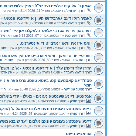
הגאון ר' אליקים שלעזינגער זצ"ל בענין שלוש שבועו
דורך
דערווייל
»
דינסטאג אפריל 21, 2026 8:14 pm
» אין
אידן 
לאמיר רוקן דעם גארבידזש קען | א זיידענע זונטאג - א
דורך
זיידענע העמדל
»
זונטאג אפריל 12, 2026 2:15 pm
» אין
דער גאון פון פּראג רבי אלעזר פלעקלס און זיין "תש
דורך
געשיכטע
»
דינסטאג אפריל 07, 2026 3:53 pm
» אין
איד
וואס איז אין וויאזוי ארבייט די אינטערנעט .
דורך
נהוראי
»
מאנטאג מערץ 30, 2026 9:36 pm
» אין
ידיעות 
וועריפיי יור א יומען . וויאזוי ארבייט עס אין פארוואס
דורך
נהוראי
»
מאנטאג מערץ 30, 2026 9:35 pm
» אין
ידיעות און ו
הדרן עלך ודעתן עלך | א זיידענע זונטאג - א' צו תשפ"ו |
דורך
זיידענע העמדל
»
זונטאג מערץ 22, 2026 6:04 pm
» אין
ארטיק
פסח'דיגע קאסמעטיקס: בעטא טעסטערס פאר א נייע 
חמץ
דורך
מאטל שניידער
»
זונטאג מערץ 15, 2026 10:40 am
» אין
הויז
אנקעטע: דיינע שענסטע ניגונים - כאילו - יודי ביאלוס
דורך
מוזיק
»
מאנטאג פעברואר 09, 2026 4:29 pm
» אין
נגינה
דיינע שענסטע ניגונים פונעם אלבום שמואל א' (אנקע
דורך
מוזיק
»
דאנערשטאג דעצעמבער 25, 2025 4:24 pm
» אי
דיינע שענסטע ניגונים פונעם אלבום "עד שיבוא משי
דורך
מוזיק
»
דאנערשטאג נאוועמבער 06, 2025 4:28 pm
» אין
אוויאציע נייעס