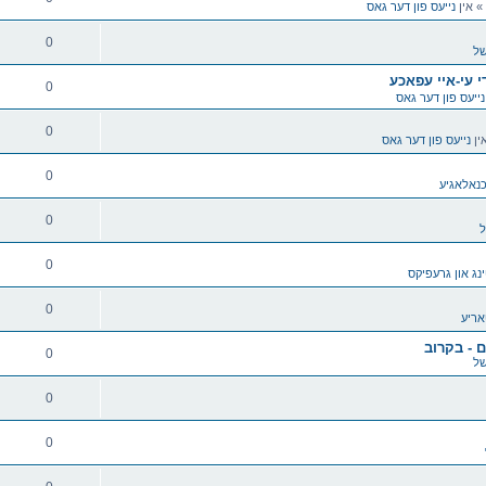
» אין
נייעס פון דער גאס
0
של
 עי-איי עפאכע
0
נייעס פון דער גאס
0
ין
נייעס פון דער גאס
0
נאלאגיע
0
ל
0
ג און גרעפיקס
0
אריע
 - בקרוב
0
של
0
0