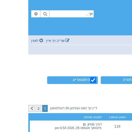
זוך
פארגעשריטענע זוך
שרייב זיך איין
לאגין
תורה
היסטאריע
2
1
קומענדיגע
דיין זוך האט געפינען 99 רעזולטאטן
געזען געווארן
לעצטע פאוסט
דורך
מוזיק
118
מיטוואך אוגוסט 05, 2026 6:54 pm