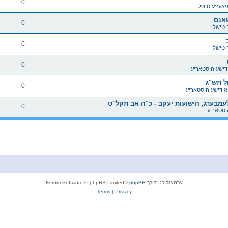
0
אעזיע טישל
0
ה טישל
0
ה טישל
0
דישע היסטאריע
ל תש"ג
0
אידישע היסטאריע
עמבערג, הישועות יעקב - כ"ה אב תקל"ט
0
יסטאריע
ערמעגליכט דורך
phpBB
® Forum Software © phpBB Limited
Terms
|
Privacy