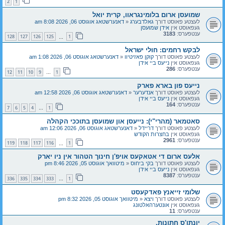
2
1
שמועסן ארום בלומינגראוו, קרית יואל
לעצטע פאוסט דורך
גאלדבערג
«
דאנערשטאג אוגוסט 06, 2026 8:08 am
געפאוסט אין
אידן שמועסן
ענטפערס:
3183
128
127
126
125
1
…
לבקש רחמים: חולי ישראל
לעצטע פאוסט דורך
קוקן פאזיטיוו
«
דאנערשטאג אוגוסט 06, 2026 1:08 am
געפאוסט אין
נייעס ביי אידן
ענטפערס:
286
12
11
10
9
1
…
נייעס פון בארא פארק
לעצטע פאוסט דורך
אנדערער
«
דאנערשטאג אוגוסט 06, 2026 12:58 am
געפאוסט אין
נייעס ביי אידן
ענטפערס:
164
7
6
5
4
1
…
סאטמאר (מהרי"י): נייעסן און שמועסן בתוככי הקהלה
לעצטע פאוסט דורך
דריידל
«
דאנערשטאג אוגוסט 06, 2026 12:06 am
געפאוסט אין
בחצרות הקודש
ענטפערס:
2961
119
118
117
116
1
…
אלעס ארום די אטאקעס אויפ'ן חינוך הטהור אין ניו יארק
לעצטע פאוסט דורך
בקי ביחוס
«
מיטוואך אוגוסט 05, 2026 8:46 pm
געפאוסט אין
נייעס ביי אידן
ענטפערס:
8387
336
335
334
333
1
…
שלומי זייאנץ פאדקעסט
לעצטע פאוסט דורך
ויצא
«
מיטוואך אוגוסט 05, 2026 8:32 pm
געפאוסט אין
אונטערהאלטונג
ענטפערס:
11
יונתן'ס חתונות.