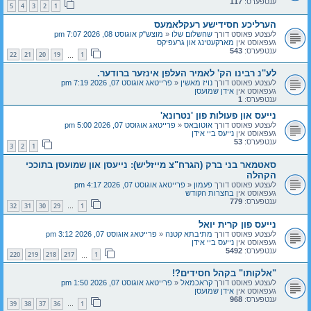
ענטפערס:
117
5
4
3
2
1
הערליכע חסידישע רעקלאמעס
לעצטע פאוסט דורך
שהשלום שלו
«
מוצש"ק אוגוסט 08, 2026 7:07 pm
געפאוסט אין
מארקעטינג און גרעפיקס
ענטפערס:
543
22
21
20
19
1
…
לע''נ רבינו הק' לאמיר העלפן אינזער ברודער.
לעצטע פאוסט דורך
נויז מאשין
«
פרייטאג אוגוסט 07, 2026 7:19 pm
געפאוסט אין
אידן שמועסן
ענטפערס:
1
נייעס און פעולות פון 'נטרונא'
לעצטע פאוסט דורך
אוטובאס
«
פרייטאג אוגוסט 07, 2026 5:00 pm
געפאוסט אין
נייעס ביי אידן
ענטפערס:
53
3
2
1
סאטמאר בני ברק (הגרח"צ מייזליש): נייעסן און שמועסן בתוככי
הקהלה
לעצטע פאוסט דורך
פעמון
«
פרייטאג אוגוסט 07, 2026 4:17 pm
געפאוסט אין
בחצרות הקודש
ענטפערס:
779
32
31
30
29
1
…
נייעס פון קרית יואל
לעצטע פאוסט דורך
מתיבתא קטנה
«
פרייטאג אוגוסט 07, 2026 3:12 pm
געפאוסט אין
נייעס ביי אידן
ענטפערס:
5492
220
219
218
217
1
…
"אלקותו" בקהל חסידים?!
לעצטע פאוסט דורך
קראכמאל
«
פרייטאג אוגוסט 07, 2026 1:50 pm
געפאוסט אין
אידן שמועסן
ענטפערס:
968
39
38
37
36
1
…