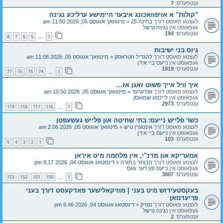
ענטפערס:
7
"קולות" א אויפוואכונג איבער היימישע ערליכע נגינה
לעצטע פאוסט דורך
בחינה 25
«
מיטוואך אוגוסט 05, 2026 11:50 am
געפאוסט אין
נגינה טישל
ענטפערס:
194
8
7
6
5
1
…
גיוס בני ישיבות
לעצטע פאוסט דורך
להגדיל הטראסק
«
מיטוואך אוגוסט 05, 2026 11:08 am
געפאוסט אין
נייעס ביי אידן
ענטפערס:
1919
77
76
75
74
1
…
איך וויל אייך פשוט זאגן אז…
לעצטע פאוסט דורך
אנדערער
«
מיטוואך אוגוסט 05, 2026 10:50 am
געפאוסט אין
לייכטע שמועסן
ענטפערס:
2973
119
118
117
116
1
…
כשר פלייש נייעס: בתי שחיטה און פלייש געשעפטן
לעצטע פאוסט דורך
אינטערן טיש
«
מיטוואך אוגוסט 05, 2026 2:06 am
געפאוסט אין
נייעס ביי אידן
ענטפערס:
103
5
4
3
2
1
אמעריקא און מדנ"י, אין מלחמה מיט איראן
לעצטע פאוסט דורך
הבוחר בתורה
«
דינסטאג אוגוסט 04, 2026 8:17 pm
געפאוסט אין
נייעס פון דער גאס
ענטפערס:
3807
153
152
151
150
1
…
בעקסטעידזש מיט בעני | מוזיקאלישער פאדקעסט דורך בעני
פריעדמאן
לעצטע פאוסט דורך
מוזיק
«
דינסטאג אוגוסט 04, 2026 5:46 pm
געפאוסט אין
נגינה טישל
ענטפערס:
2