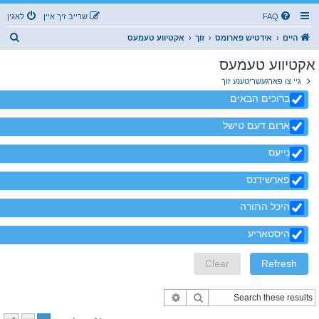
FAQ
שרייב זיך איין
לאגין
ז
היים
אידטיש פארומס
זוך
אקטיווע טעמעס
ו
אקטיווע טעמעס
ך
גיי צו פארגעשריטענע זוך
ברוכים הבאים
ארום דעם טישל
נייעס
פארשידנס
היכל התורה
היסטאריע
זוך
פארגעשריטענע זוך