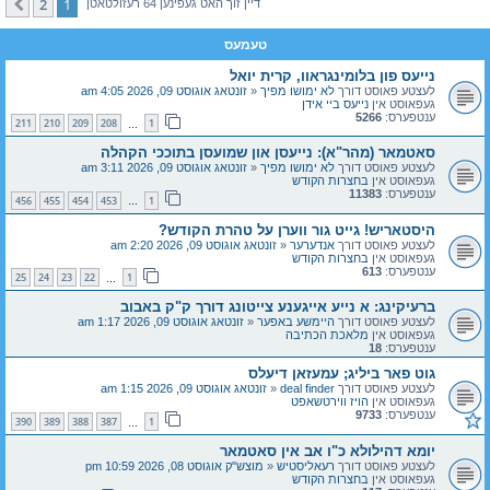
2
1
קומענדיגע
דיין זוך האט געפינען 64 רעזולטאטן
טעמעס
נייעס פון בלומינגראוו, קרית יואל
לעצטע פאוסט דורך
לא ימושו מפיך
«
זונטאג אוגוסט 09, 2026 4:05 am
געפאוסט אין
נייעס ביי אידן
ענטפערס:
5266
211
210
209
208
1
…
סאטמאר (מהר"א): נייעסן און שמועסן בתוככי הקהלה
לעצטע פאוסט דורך
לא ימושו מפיך
«
זונטאג אוגוסט 09, 2026 3:11 am
געפאוסט אין
בחצרות הקודש
ענטפערס:
11383
456
455
454
453
1
…
היסטאריש! גייט גור ווערן על טהרת הקודש?
לעצטע פאוסט דורך
אנדערער
«
זונטאג אוגוסט 09, 2026 2:20 am
געפאוסט אין
בחצרות הקודש
ענטפערס:
613
25
24
23
22
1
…
ברעיקינג: א נייע אייגענע צייטונג דורך ק"ק באבוב
לעצטע פאוסט דורך
היימשע באפער
«
זונטאג אוגוסט 09, 2026 1:17 am
געפאוסט אין
מלאכת הכתיבה
ענטפערס:
18
גוט פאר ביליג; עמעזאן דיעלס
לעצטע פאוסט דורך
deal finder
«
זונטאג אוגוסט 09, 2026 1:15 am
געפאוסט אין
הויז ווירטשאפט
ענטפערס:
9733
390
389
388
387
1
…
יומא דהילולא כ"ו אב אין סאטמאר
לעצטע פאוסט דורך
רעאליסטיש
«
מוצש"ק אוגוסט 08, 2026 10:59 pm
געפאוסט אין
בחצרות הקודש