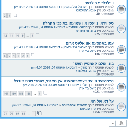
וויילדלייף בילדער
לעצטע פאוסט דורך
הערשל זעליגסאהן
«
דינסטאג אוגוסט 04, 2026 4:22 pm
געפאוסט אין
אונטערהאלטונג
ענטפערס:
30
2
1
סקווירא: נייעסן און שמועסן בתוככי הקהלה
לעצטע פאוסט דורך
קלארע וואסער
«
דינסטאג אוגוסט 04, 2026 4:19 pm
געפאוסט אין
בחצרות הקודש
ענטפערס:
275
12
11
10
9
1
…
עסן באקסעס און אלעס ארום
לעצטע פאוסט דורך
הערשל זעליגסאהן
«
דינסטאג אוגוסט 04, 2026 4:17 pm
געפאוסט אין
נייעס ביי אידן
ענטפערס:
136
6
5
4
3
2
1
בוני עולם קאמפיין תשפ״ו
לעצטע פאוסט דורך
מוזיק
«
דינסטאג אוגוסט 04, 2026 4:04 pm
געפאוסט אין
אונטערהאלטונג
ענטפערס:
18
היימישער פייער דעפארטמענט אין מאנסי, שומרי שבת קודש!
לעצטע פאוסט דורך
מלך בייוואז
«
דינסטאג אוגוסט 04, 2026 2:46 pm
געפאוסט אין
נייעס ביי אידן
ענטפערס:
4021
161
160
159
158
1
…
על דא ועל הא
לעצטע פאוסט דורך
תפארת שבתפארת
«
דינסטאג אוגוסט 04, 2026 2:18 pm
געפאוסט אין
אידן שמועסן
ענטפערס:
1756
71
70
69
68
1
…