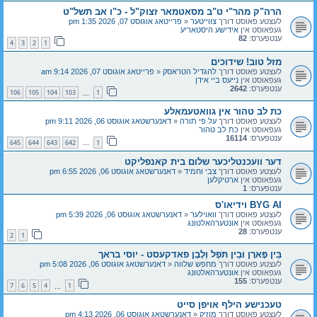
הרה"ק מהר"י ט"ב מסאטמאר זצוק"ל - כ"ו אב תשל"ט
לעצטע פאוסט דורך
צווייטער
«
פרייטאג אוגוסט 07, 2026 1:35 pm
געפאוסט אין
אידישע היסטאריע
ענטפערס:
82
4
3
2
1
מזל טוב! שידוכים
לעצטע פאוסט דורך
להגדיל הטראסק
«
פרייטאג אוגוסט 07, 2026 9:14 am
געפאוסט אין
נייעס ביי אידן
ענטפערס:
2642
106
105
104
103
1
…
כת לב טהור אין גוואטעמאלע
לעצטע פאוסט דורך
על פי תורה
«
דאנערשטאג אוגוסט 06, 2026 9:11 pm
געפאוסט אין
כת לב טהור
ענטפערס:
16114
645
644
643
642
1
…
דער וועכנטליכער שלום בית קאנפליקט
לעצטע פאוסט דורך
צבי וחמיד
«
דאנערשטאג אוגוסט 06, 2026 6:55 pm
געפאוסט אין
ארטיקלען
ענטפערס:
1
BYG AI וידיאו'ס
לעצטע פאוסט דורך
וואוילער
«
דאנערשטאג אוגוסט 06, 2026 5:39 pm
געפאוסט אין
אונטערהאלטונג
ענטפערס:
28
2
1
בֵּין פָּארָן וּבֵין תֹּפֶל וְלָבָן פאדקעסט - יוסי בראך
לעצטע פאוסט דורך
מחפש שלווה
«
דאנערשטאג אוגוסט 06, 2026 5:08 pm
געפאוסט אין
אונטערהאלטונג
ענטפערס:
155
7
6
5
4
1
…
טעכנישע הילף אויפן סייט
לעצטע פאוסט דורך
מוזיק
«
דאנערשטאג אוגוסט 06, 2026 4:13 pm