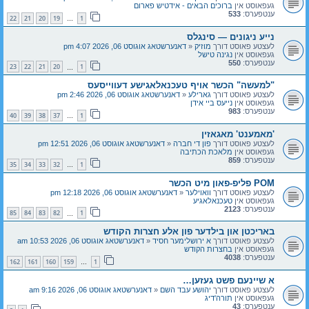
געפאוסט אין
ברוכים הבאים - אידטיש פארום
ענטפערס:
533
22
21
20
19
1
…
נייע ניגונים — סינגלס
לעצטע פאוסט דורך
מוזיק
«
דאנערשטאג אוגוסט 06, 2026 4:07 pm
געפאוסט אין
נגינה טישל
ענטפערס:
550
23
22
21
20
1
…
"למעשה" הכשר אויף טעכנאלאגישע דעווייסעס
לעצטע פאוסט דורך
גארילע
«
דאנערשטאג אוגוסט 06, 2026 2:46 pm
געפאוסט אין
נייעס ביי אידן
ענטפערס:
983
40
39
38
37
1
…
'מאמענט' מאגאזין
לעצטע פאוסט דורך
פון די חברה
«
דאנערשטאג אוגוסט 06, 2026 12:51 pm
געפאוסט אין
מלאכת הכתיבה
ענטפערס:
859
35
34
33
32
1
…
POM פליפ-פאון מיט הכשר
לעצטע פאוסט דורך
וואוילער
«
דאנערשטאג אוגוסט 06, 2026 12:18 pm
געפאוסט אין
טעכנאלאגיע
ענטפערס:
2123
85
84
83
82
1
…
באריכטן און בילדער פון אלע חצרות הקודש
לעצטע פאוסט דורך
א ירושלימער חסיד
«
דאנערשטאג אוגוסט 06, 2026 10:53 am
געפאוסט אין
בחצרות הקודש
ענטפערס:
4038
162
161
160
159
1
…
א שיינעם פשט געזען…
לעצטע פאוסט דורך
יהושע עבד השם
«
דאנערשטאג אוגוסט 06, 2026 9:16 am
געפאוסט אין
תורה'דיג
ענטפערס:
43