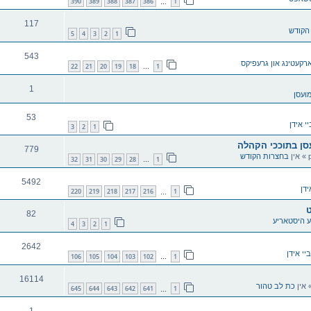
390
389
388
387
386
1
…
117
הקודש
5
4
3
2
1
543
רקעטינג און גרעפיקס
22
21
20
19
18
1
…
1
ועסן
53
יי אידן
3
2
1
עסן בתוככי הקהלה
779
» אין
בחצרות הקודש
32
31
30
29
28
1
…
5492
ידן
220
219
218
217
216
1
…
ט
82
ע היסטאריע
4
3
2
1
2642
ביי אידן
106
105
104
103
102
1
…
16114
 אין
כת לב טהור
645
644
643
642
641
1
…