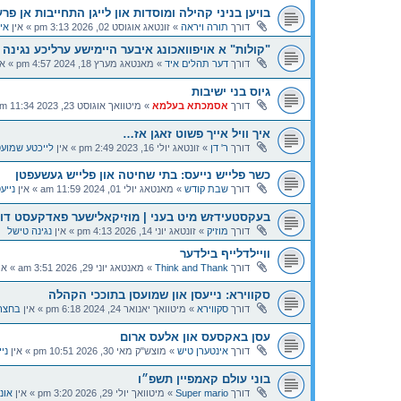
בויען בניני קהילה ומוסדות און לייגן התחייבות אן פר
דורך
תורה ויראה
»
זונטאג אוגוסט 02, 2026 3:13 pm
» אין
אי
"קולות" א אויפוואכונג איבער היימישע ערליכע נגינה
דורך
דער תהלים איד
»
מאנטאג מערץ 18, 2024 4:57 pm
» אי
גיוס בני ישיבות
דורך
אסמכתא בעלמא
»
מיטוואך אוגוסט 23, 2023 11:34 am
איך וויל אייך פשוט זאגן אז…
דורך
ר' דן
»
זונטאג יולי 16, 2023 2:49 pm
» אין
לייכטע שמועס
כשר פלייש נייעס: בתי שחיטה און פלייש געשעפטן
דורך
שבת קודש
»
מאנטאג יולי 01, 2024 11:59 am
» אין
נייע
בעקסטעידזש מיט בעני | מוזיקאלישער פאדקעסט דור
דורך
מוזיק
»
זונטאג יוני 14, 2026 4:13 pm
» אין
נגינה טישל
וויילדלייף בילדער
דורך
Think and Thank
»
מאנטאג יוני 29, 2026 3:51 am
» אי
סקווירא: נייעסן און שמועסן בתוככי הקהלה
דורך
סקווירא
»
מיטוואך יאנואר 24, 2024 6:18 pm
» אין
בחצר
עסן באקסעס און אלעס ארום
דורך
אינטערן טיש
»
מוצש"ק מאי 30, 2026 10:51 pm
» אין
ניי
בוני עולם קאמפיין תשפ״ו
דורך
Super mario
»
מיטוואך יולי 29, 2026 3:20 pm
» אין
אונ