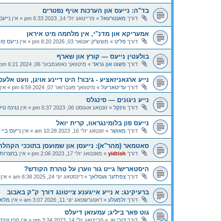
בד"ה: נייעס און הערכות אויף נפטרים
דורך
מאנטרעאל
»
פרייטאג יולי 14, 2023 6:33 pm
» אין
נייעס
אמעריקא און מדנ"י, אין מלחמה מיט איראן
דורך
פליט
»
מוצש"ק יאנואר 03, 2026 8:20 pm
» אין
נייעס פו
בולעטין נייעס — קורץ און שארף
דורך
פשוט און גראד
»
מיטוואך נאוועמבער 06, 2024 6:21 pm
נייע ארגאניזאציע - גיבור! היט דיינע אויגן, וועט אלעס 
דורך
עדיטאריעל
»
מיטוואך פעברואר 07, 2024 6:59 pm
» אין
נייע ניגונים — סינגלס
דורך
ווינקל
»
זונטאג אוגוסט 06, 2023 5:37 pm
» אין
נגינה טי
נייעס פון בלומינגראוו, קרית יואל
דורך
מאושר
»
זונטאג יולי 16, 2023 10:28 am
» אין
נייעס ביי 
סאטמאר (מהר"א): נייעסן און שמועסן בתוככי הקהלה
דורך
yidtish
»
מאנטאג יולי 17, 2023 2:06 pm
» אין
בחצרות 
היסטאריש! גייט גור ווערן על טהרת הקודש?
דורך
צפת'ער געסלאך
»
דינסטאג יוני 24, 2025 8:38 am
» אין
ברעיקינג: א נייע אייגענע צייטונג דורך ק"ק באבוב
דורך
זלמעלע
»
דאנערשטאג יוני 11, 2026 3:07 am
» אין
מלאכ
גוט פאר ביליג; עמעזאן דיעלס
דורך
דובי ש.
»
פרייטאג יולי 14, 2023 3:24 pm
» אין
הויז ווי