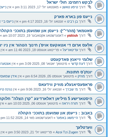
לבקש רחמים: חולי ישראל
דורך
טיפע טאשן
»
מאנטאג יולי 17, 2023 3:11 pm
» אין
נייעס
נייעס פון בארא פארק
דורך
בן רבינו
»
זונטאג יולי 16, 2023 4:17 pm
» אין
נייעס ביי א
סאטמאר (מהרי"י): נייעסן און שמועסן בתוככי הקהלה
דורך
yidtish
»
דאנערשטאג אקטאבער 19, 2023 10:07 am
» 
אלעס ארום די אטאקעס אויפ'ן חינוך הטהור אין ניו י
דורך
עדיטאריעל
»
פרייטאג אוגוסט 18, 2023 11:46 am
» אין
שלומי זייאנץ פאדקעסט
דורך
דעת קדשי
»
מיטוואך יאנואר 08, 2025 3:09 pm
» אין
אונטערה
יונתן'ס חתונות.
דורך
מוזיק
»
מיטוואך אוגוסט 05, 2026 6:54 pm
» אין
אידן שמועסן
פראפעסיאנעלע מוזיק ווידעאס
דורך
מי שברך
»
זונטאג יולי 16, 2023 9:06 pm
» אין
נגינה טי
היסטארישע 5 מיליאן דאלארדיגע "קרן הצלה" חלוקה
דורך
תורה ויראה
»
מיטוואך אוגוסט 06, 2025 10:03 am
» אין
באבוב : נייעסן און שמועסן בתוככי הקהלה
דורך
היימשע באפער
»
דאנערשטאג מאי 14, 2026 11:52 pm
»
ווערטלעך
דורך
Azoi Tzi Zugen
»
פרייטאג יולי 21, 2023 3:50 pm
» אין