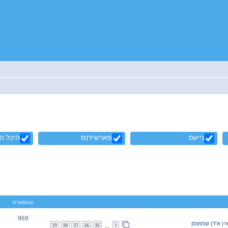
נייעס
פארשידנס
היכל ה
ענטפערס
969
ין
אידן שמועסן
39
38
37
36
35
1
…