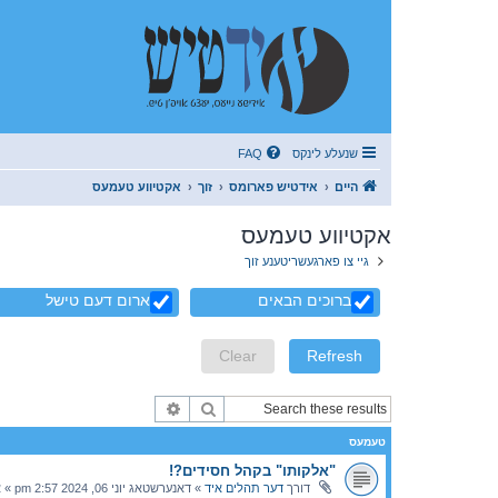
שנעלע לינקס
FAQ
היים
אידטיש פארומס
זוך
אקטיווע טעמעס
אקטיווע טעמעס
גיי צו פארגעשריטענע זוך
ברוכים הבאים
ארום דעם טישל
זוך
פארגעשריטענע זוך
טעמעס
"אלקותו" בקהל חסידים?!
דורך
דער תהלים איד
»
דאנערשטאג יוני 06, 2024 2:57 pm
» א