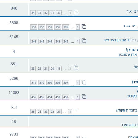
848
 ביי אידן
34
33
32
31
30
1
…
3808
ן דער גאס
153
152
151
150
149
1
…
6145
» אין
נייעס פון דער גאס
246
245
244
243
242
1
…
טויגן!
4
אידן שמועסן
551
של
23
22
21
20
19
1
…
5266
אידן
211
210
209
208
207
1
…
11383
הקודש
456
455
454
453
452
1
…
613
בחצרות הקודש
25
24
23
22
21
1
…
18
ת הכתיבה
9733
רטשאפט