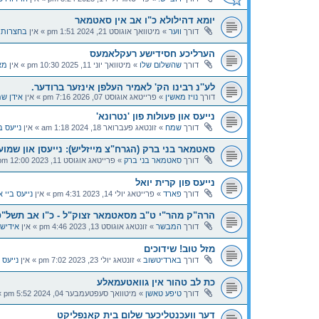
יומא דהילולא כ"ו אב אין סאטמאר
דורך
ווער
»
מיטוואך אוגוסט 21, 2024 1:51 pm
» אין
בחצרות 
הערליכע חסידישע רעקלאמעס
דורך
שהשלום שלו
»
מיטוואך יוני 11, 2025 10:30 pm
» אין
מא
לע''נ רבינו הק' לאמיר העלפן אינזער ברודער.
דורך
נויז מאשין
»
פרייטאג אוגוסט 07, 2026 7:16 pm
» אין
אידן שמ
נייעס און פעולות פון 'נטרונא'
דורך
שמח
»
זונטאג פעברואר 18, 2024 1:18 am
» אין
נייעס ב
סאטמאר בני ברק (הגרח"צ מייזליש): נייעסן און שמו
דורך
סאטמאר בני ברק
»
פרייטאג אוגוסט 11, 2023 12:00 pm
נייעס פון קרית יואל
דורך
פארד
»
פרייטאג יולי 14, 2023 4:31 pm
» אין
נייעס ביי א
הרה"ק מהר"י ט"ב מסאטמאר זצוק"ל - כ"ו אב תשל"
דורך
המבשר
»
זונטאג אוגוסט 13, 2023 4:46 pm
» אין
אידיש
מזל טוב! שידוכים
דורך
בארדיטשוב
»
זונטאג יולי 23, 2023 7:02 pm
» אין
נייעס 
כת לב טהור אין גוואטעמאלע
דורך
טיפע טאשן
»
מיטוואך סעפטעמבער 04, 2024 5:52 pm
»
דער וועכנטליכער שלום בית קאנפליקט