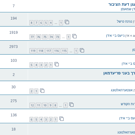
עגן דעת הציבור
7
דן שמועסן
194
ן
נגינה טישל
8
7
6
5
4
1
…
1919
» אין
נייעס ביי אידן
77
76
75
74
73
1
…
2973
ן
119
118
117
116
115
1
…
103
ס ביי אידן
5
4
3
2
1
ך בעני פריעדמאן
2
30
ן
אונטערהאלטונג
2
1
275
ות הקודש
12
11
10
9
8
1
…
136
עס ביי אידן
6
5
4
3
2
1
18
טערהאלטונג