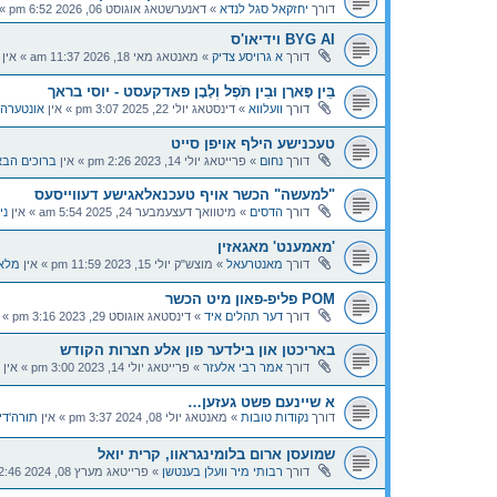
דורך
יחזקאל סגל לנדא
»
דאנערשטאג אוגוסט 06, 2026 6:52 pm
» 
BYG AI וידיאו'ס
דורך
א גרויסע צדיק
»
מאנטאג מאי 18, 2026 11:37 am
» אין
בֵּין פָּארָן וּבֵין תֹּפֶל וְלָבָן פאדקעסט - יוסי בראך
דורך
וועלווא
»
דינסטאג יולי 22, 2025 3:07 pm
» אין
אונטערהא
טעכנישע הילף אויפן סייט
דורך
נחום
»
פרייטאג יולי 14, 2023 2:26 pm
» אין
ברוכים הבא
"למעשה" הכשר אויף טעכנאלאגישע דעווייסעס
דורך
הדסים
»
מיטוואך דעצעמבער 24, 2025 5:54 am
» אין
ני
'מאמענט' מאגאזין
דורך
מאנטרעאל
»
מוצש"ק יולי 15, 2023 11:59 pm
» אין
מלא
POM פליפ-פאון מיט הכשר
דורך
דער תהלים איד
»
דינסטאג אוגוסט 29, 2023 3:16 pm
» 
באריכטן און בילדער פון אלע חצרות הקודש
דורך
אמר רבי אלעזר
»
פרייטאג יולי 14, 2023 3:00 pm
» אין
א שיינעם פשט געזען…
דורך
נקודות טובות
»
מאנטאג יולי 08, 2024 3:37 pm
» אין
תורה'די
שמועסן ארום בלומינגראוו, קרית יואל
דורך
רבותי מיר וועלן בענטשן
»
פרייטאג מערץ 08, 2024 12:46 pm