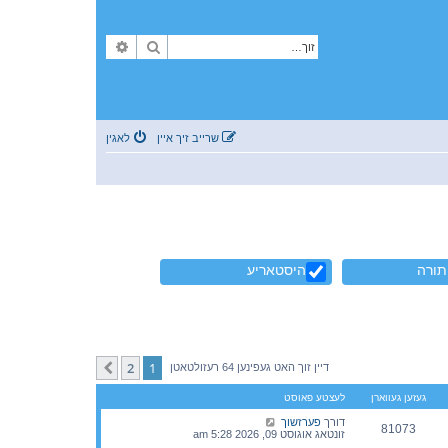
זוך
פארגעשריטענע זוך
שרייב זיך איין
לאגין
תורה
היסטאריע
2
1
קומענדיגע
דיין זוך האט געפינען 64 רעזולטאטן
געזען געווארן
לעצטע פאוסט
דורך
פערזשוך
81073
זונטאג אוגוסט 09, 2026 5:28 am