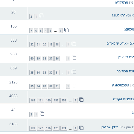
1
אין
ארטיקלען
28
אונטערהאלטונג
2
1
155
לטונג
7
6
5
4
3
1
…
533
ים - אידטיש פארום
22
21
20
19
18
1
…
983
יעס ביי אידן
40
39
38
37
36
1
…
859
כת הכתיבה
35
34
33
32
31
1
…
2123
אין
טעכנאלאגיע
85
84
83
82
81
1
…
4038
בחצרות הקודש
162
161
160
159
158
1
…
43
ג
2
1
3183
» אין
אידן שמועסן
128
127
126
125
124
1
…