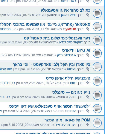
דורך
בארדיטשוב
»
זונטאג יולי 23, 2023 7:02 pm
» אין
נייעס 
כת לב טהור אין גוואטעמאלע
דורך
טיפע טאשן
»
מיטוואך סעפטעמבער 04, 2024 5:52 pm
»
סאטמאר (מהר"א): נייעסן און שמועסן בתוככי הקהלה
דורך
yidtish
»
מאנטאג יולי 17, 2023 2:06 pm
» אין
בחצרות 
דער וועכנטליכער שלום בית קאנפליקט
דורך
יחזקאל סגל לנדא
»
דאנערשטאג אוגוסט 06, 2026 6:52 pm
» 
BYG AI וידיאו'ס
דורך
א גרויסע צדיק
»
מאנטאג מאי 18, 2026 11:37 am
» אין
בֵּין פָּארָן וּבֵין תֹּפֶל וְלָבָן פאדקעסט - יוסי בראך
דורך
וועלווא
»
דינסטאג יולי 22, 2025 3:07 pm
» אין
אונטערהא
טעכנישע הילף אויפן סייט
דורך
נחום
»
פרייטאג יולי 14, 2023 2:26 pm
» אין
ברוכים הבא
נייע ניגונים — סינגלס
דורך
ווינקל
»
זונטאג אוגוסט 06, 2023 5:37 pm
» אין
נגינה טי
"למעשה" הכשר אויף טעכנאלאגישע דעווייסעס
דורך
הדסים
»
מיטוואך דעצעמבער 24, 2025 5:54 am
» אין
ני
POM פליפ-פאון מיט הכשר
דורך
דער תהלים איד
»
דינסטאג אוגוסט 29, 2023 3:16 pm
» 