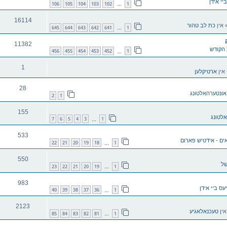
ביי אידן
106
105
104
103
102
1
…
16114
 אין
כת לב טהור
645
644
643
642
641
1
…
11382
הקודש
456
455
454
453
452
1
…
1
אין
ארטיקלען
28
אונטערהאלטונג
2
1
155
לטונג
7
6
5
4
3
1
…
533
ים - אידטיש פארום
22
21
20
19
18
1
…
550
של
23
22
21
20
19
1
…
983
יעס ביי אידן
40
39
38
37
36
1
…
2123
אין
טעכנאלאגיע
85
84
83
82
81
1
…