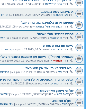
באריכטן און בילדער פון אלע חצרות הקודש
דורך
אמר רבי אלעזר
»
פרייטאג יולי 14, 2023 3:00 pm
» אין
א שיינעם פשט געזען…
דורך
נקודות טובות
»
מאנטאג יולי 08, 2024 3:37 pm
» אין
תורה'די
שמועסן ארום בלומינגראוו, קרית יואל
דורך
רבותי מיר וועלן בענטשן
»
פרייטאג מערץ 08, 2024 12:46 pm
לבקש רחמים: חולי ישראל
דורך
טיפע טאשן
»
מאנטאג יולי 17, 2023 3:11 pm
» אין
נייעס
נייעס פון בארא פארק
דורך
בן רבינו
»
זונטאג יולי 16, 2023 4:17 pm
» אין
נייעס ביי א
סאטמאר (מהרי"י): נייעסן און שמועסן בתוככי הקהלה
דורך
yidtish
»
דאנערשטאג אקטאבער 19, 2023 10:07 am
» 
יומא דהילולא כ"ו אב אין סאטמאר
דורך
ווער
»
מיטוואך אוגוסט 21, 2024 1:51 pm
» אין
בחצרות 
אלעס ארום די אטאקעס אויפ'ן חינוך הטהור אין ניו י
דורך
עדיטאריעל
»
פרייטאג אוגוסט 18, 2023 11:46 am
» אין
שלומי זייאנץ פאדקעסט
דורך
דעת קדשי
»
מיטוואך יאנואר 08, 2025 3:09 pm
» אין
אונטערה
יונתן'ס חתונות.
דורך
מוזיק
»
מיטוואך אוגוסט 05, 2026 6:54 pm
» אין
אידן שמועסן