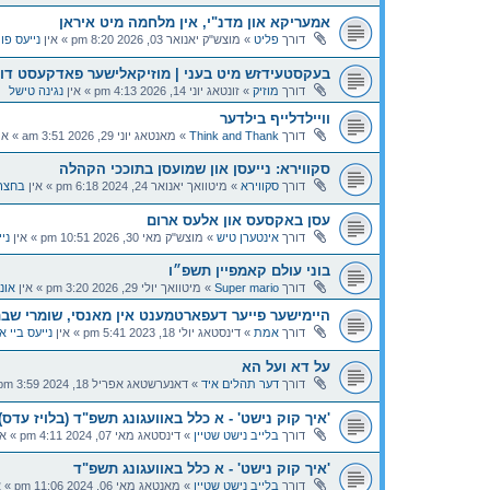
אמעריקא און מדנ"י, אין מלחמה מיט איראן
דורך
פליט
»
מוצש"ק יאנואר 03, 2026 8:20 pm
» אין
נייעס פו
בעקסטעידזש מיט בעני | מוזיקאלישער פאדקעסט דור
דורך
מוזיק
»
זונטאג יוני 14, 2026 4:13 pm
» אין
נגינה טישל
וויילדלייף בילדער
דורך
Think and Thank
»
מאנטאג יוני 29, 2026 3:51 am
» אי
סקווירא: נייעסן און שמועסן בתוככי הקהלה
דורך
סקווירא
»
מיטוואך יאנואר 24, 2024 6:18 pm
» אין
בחצר
עסן באקסעס און אלעס ארום
דורך
אינטערן טיש
»
מוצש"ק מאי 30, 2026 10:51 pm
» אין
ניי
בוני עולם קאמפיין תשפ״ו
דורך
Super mario
»
מיטוואך יולי 29, 2026 3:20 pm
» אין
אונ
היימישער פייער דעפארטמענט אין מאנסי, שומרי שב
דורך
אמת
»
דינסטאג יולי 18, 2023 5:41 pm
» אין
נייעס ביי אי
על דא ועל הא
דורך
דער תהלים איד
»
דאנערשטאג אפריל 18, 2024 3:59 pm
'איך קוק נישט' - א כלל באוועגונג תשפ"ד (בלויז עדס)
דורך
בלייב נישט שטיין
»
דינסטאג מאי 07, 2024 4:11 pm
» אי
'איך קוק נישט' - א כלל באוועגונג תשפ"ד
דורך
בלייב נישט שטיין
»
מאנטאג מאי 06, 2024 11:06 pm
» א