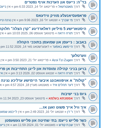
בד"ה: נייעס און הערכות אויף נפטרים
דורך
מאנטרעאל
»
פרייטאג יולי 14, 2023 6:33 pm
» אין
נייעס
פראפעסיאנעלע מוזיק ווידעאס
דורך
מי שברך
»
זונטאג יולי 16, 2023 9:06 pm
» אין
נגינה טי
היסטארישע 5 מיליאן דאלארדיגע "קרן הצלה" חלוקה
דורך
תורה ויראה
»
מיטוואך אוגוסט 06, 2025 10:03 am
» אין
באבוב : נייעסן און שמועסן בתוככי הקהלה
דורך
היימשע באפער
»
דאנערשטאג מאי 14, 2026 11:52 pm
»
ווערטלעך
דורך
Azoi Tzi Zugen
»
פרייטאג יולי 21, 2023 3:50 pm
» אין
בויען בניני קהילה ומוסדות און לייגן התחייבות אן פר
דורך
תורה ויראה
»
זונטאג אוגוסט 02, 2026 3:13 pm
» אין
אי
"קולות" א אויפוואכונג איבער היימישע ערליכע נגינה
דורך
דער תהלים איד
»
מאנטאג מערץ 18, 2024 4:57 pm
» אי
גיוס בני ישיבות
דורך
אסמכתא בעלמא
»
מיטוואך אוגוסט 23, 2023 11:34 am
איך וויל אייך פשוט זאגן אז…
דורך
ר' דן
»
זונטאג יולי 16, 2023 2:49 pm
» אין
לייכטע שמועס
כשר פלייש נייעס: בתי שחיטה און פלייש געשעפטן
דורך
שבת קודש
»
מאנטאג יולי 01, 2024 11:59 am
» אין
נייע