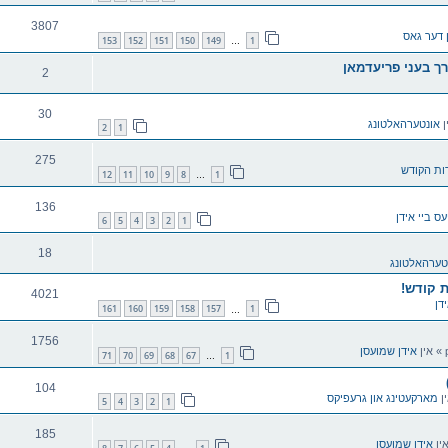
3807
ן דער גאס
153
152
151
150
149
1
…
ך בעני פריעדמאן
2
30
ן
אונטערהאלטונג
2
1
275
ות הקודש
12
11
10
9
8
1
…
136
עס ביי אידן
6
5
4
3
2
1
18
טערהאלטונג
ת קודש!
4021
דן
161
160
159
158
157
1
…
1756
» אין
אידן שמועסן
71
70
69
68
67
1
…
104
ן
מארקעטינג און גרעפיקס
5
4
3
2
1
185
ין
אידן שמועסן