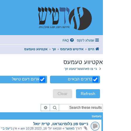
שנעלע לינקס
FAQ
היים
אידטיש פארומס
זוך
אקטיווע טעמעס
אקטיווע טעמעס
גיי צו פארגעשריטענע זוך
ברוכים הבאים
ארום דעם טישל
זוך
פארגעשריטענע זוך
טעמעס
נייעס פון בלומינגראוו, קרית יואל
דורך
מאושר
»
זונטאג יולי 16, 2023 10:28 am
» אין
נייעס ביי 