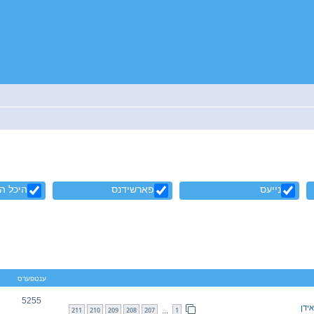
נייעס
פארשידנס
היכל ה
ענטפערס
5255
אידן
211
210
209
208
207
1
…