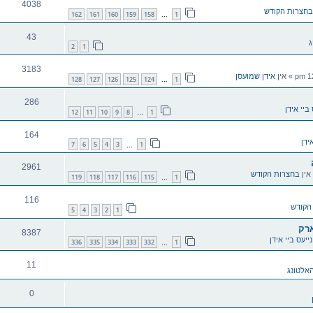
4038
בחצרות הקודש
162
161
160
159
158
1
…
43
ג
2
1
3183
» אין
אידן שמועסן
128
127
126
125
124
1
…
286
 ביי אידן
12
11
10
9
8
1
…
164
ידן
7
6
5
4
3
1
…
2961
אין
בחצרות הקודש
119
118
117
116
115
1
…
116
הקודש
5
4
3
2
1
ארק
8387
נייעס ביי אידן
336
335
334
333
332
1
…
11
אלטונג
0