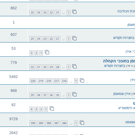
862
כת הכתיבה
35
34
33
32
31
1
…
1
ועסן
607
בחצרות הקודש
25
24
23
22
21
1
…
53
יי אידן
3
2
1
עסן בתוככי הקהלה
779
» אין
בחצרות הקודש
32
31
30
29
28
1
…
5492
ידן
220
219
218
217
216
1
…
968
ין
אידן שמועסן
39
38
37
36
35
1
…
ט
82
ע היסטאריע
4
3
2
1
9729
רטשאפט
390
389
388
387
386
1
…
2642