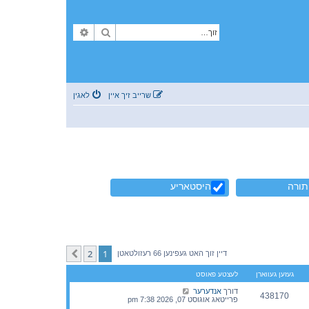
זוך
פארגעשריטענע זוך
שרייב זיך איין
לאגין
תורה
היסטאריע
2
1
קומענדיגע
דיין זוך האט געפינען 66 רעזולטאטן
געזען געווארן
לעצטע פאוסט
דורך
אנדערער
438170
פרייטאג אוגוסט 07, 2026 7:38 pm