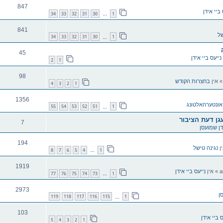
847
 ביי אידן
34
33
32
31
30
1
…
841
של
34
33
32
31
30
1
…
45
נייעס ביי אידן
2
1
98
 אין
בחצרות הקודש
4
3
2
1
1356
אונטערהאלטונג
55
54
53
52
51
1
…
עגן דעת הציבור
7
דן שמועסן
194
ן
נגינה טישל
8
7
6
5
4
1
…
1919
» אין
נייעס ביי אידן
77
76
75
74
73
1
…
2973
ן
119
118
117
116
115
1
…
103
ס ביי אידן
5
4
3
2
1