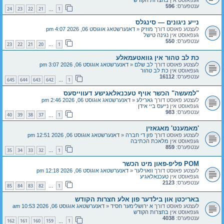
ענטפערס:
596
24
23
22
21
1
…
נייע ניגונים — סינגלס
לעצטע פאוסט דורך
מוזיק
«
דאנערשטאג אוגוסט 06, 2026 4:07 pm
געפאוסט אין
נגינה טישל
ענטפערס:
550
23
22
21
20
1
…
כת לב טהור אין גוואטעמאלע
לעצטע פאוסט דורך
לב שלם
«
דאנערשטאג אוגוסט 06, 2026 3:07 pm
געפאוסט אין
כת לב טהור
ענטפערס:
16112
645
644
643
642
1
…
"למעשה" הכשר אויף טעכנאלאגישע דעווייסעס
לעצטע פאוסט דורך
גארילע
«
דאנערשטאג אוגוסט 06, 2026 2:46 pm
געפאוסט אין
נייעס ביי אידן
ענטפערס:
983
40
39
38
37
1
…
'מאמענט' מאגאזין
לעצטע פאוסט דורך
פון די חברה
«
דאנערשטאג אוגוסט 06, 2026 12:51 pm
געפאוסט אין
מלאכת הכתיבה
ענטפערס:
859
35
34
33
32
1
…
POM פליפ-פאון מיט הכשר
לעצטע פאוסט דורך
וואוילער
«
דאנערשטאג אוגוסט 06, 2026 12:18 pm
געפאוסט אין
טעכנאלאגיע
ענטפערס:
2123
85
84
83
82
1
…
באריכטן און בילדער פון אלע חצרות הקודש
לעצטע פאוסט דורך
א ירושלימער חסיד
«
דאנערשטאג אוגוסט 06, 2026 10:53 am
געפאוסט אין
בחצרות הקודש
ענטפערס:
4038
162
161
160
159
1
…