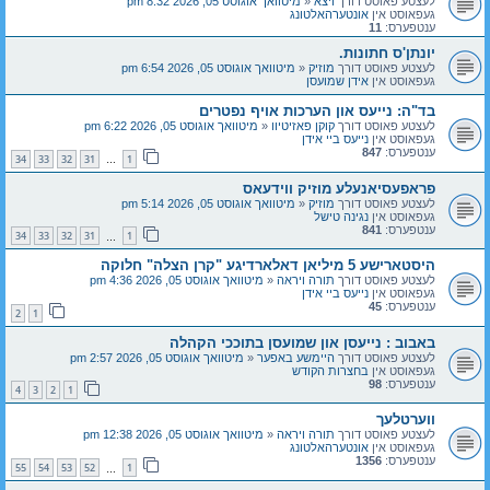
לעצטע פאוסט דורך
ויצא
«
מיטוואך אוגוסט 05, 2026 8:32 pm
געפאוסט אין
אונטערהאלטונג
ענטפערס:
11
יונתן'ס חתונות.
לעצטע פאוסט דורך
מוזיק
«
מיטוואך אוגוסט 05, 2026 6:54 pm
געפאוסט אין
אידן שמועסן
בד"ה: נייעס און הערכות אויף נפטרים
לעצטע פאוסט דורך
קוקן פאזיטיוו
«
מיטוואך אוגוסט 05, 2026 6:22 pm
געפאוסט אין
נייעס ביי אידן
ענטפערס:
847
34
33
32
31
1
…
פראפעסיאנעלע מוזיק ווידעאס
לעצטע פאוסט דורך
מוזיק
«
מיטוואך אוגוסט 05, 2026 5:14 pm
געפאוסט אין
נגינה טישל
ענטפערס:
841
34
33
32
31
1
…
היסטארישע 5 מיליאן דאלארדיגע "קרן הצלה" חלוקה
לעצטע פאוסט דורך
תורה ויראה
«
מיטוואך אוגוסט 05, 2026 4:36 pm
געפאוסט אין
נייעס ביי אידן
ענטפערס:
45
2
1
באבוב : נייעסן און שמועסן בתוככי הקהלה
לעצטע פאוסט דורך
היימשע באפער
«
מיטוואך אוגוסט 05, 2026 2:57 pm
געפאוסט אין
בחצרות הקודש
ענטפערס:
98
4
3
2
1
ווערטלעך
לעצטע פאוסט דורך
תורה ויראה
«
מיטוואך אוגוסט 05, 2026 12:38 pm
געפאוסט אין
אונטערהאלטונג
ענטפערס:
1356
55
54
53
52
1
…