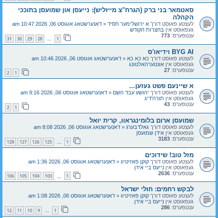
סאטמאר בני ברק (הגרח"צ מייזליש): נייעסן און שמועסן בתוככי
הקהלה
לעצטע פאוסט דורך
א ירושלימער חסיד
«
דאנערשטאג אוגוסט 06, 2026 10:47 am
געפאוסט אין
בחצרות הקודש
ענטפערס:
773
31
30
29
28
1
…
BYG AI וידיאו'ס
לעצטע פאוסט דורך
כא כא כא
«
דאנערשטאג אוגוסט 06, 2026 10:46 am
געפאוסט אין
אונטערהאלטונג
ענטפערס:
27
2
1
א שיינעם פשט געזען…
לעצטע פאוסט דורך
יהושע עבד השם
«
דאנערשטאג אוגוסט 06, 2026 9:16 am
געפאוסט אין
תורה'דיג
ענטפערס:
43
2
1
שמועסן ארום בלומינגראוו, קרית יואל
לעצטע פאוסט דורך
גאלדבערג
«
דאנערשטאג אוגוסט 06, 2026 8:08 am
געפאוסט אין
אידן שמועסן
ענטפערס:
3183
128
127
126
125
1
…
מזל טוב! שידוכים
לעצטע פאוסט דורך
קוקן פאזיטיוו
«
דאנערשטאג אוגוסט 06, 2026 1:36 am
געפאוסט אין
נייעס ביי אידן
ענטפערס:
2636
106
105
104
103
1
…
לבקש רחמים: חולי ישראל
לעצטע פאוסט דורך
קוקן פאזיטיוו
«
דאנערשטאג אוגוסט 06, 2026 1:08 am
געפאוסט אין
נייעס ביי אידן
ענטפערס:
286
12
11
10
9
1
…