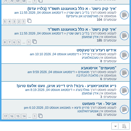
71
70
69
68
1
…
'איך קוק נישט' - א כלל באוועגונג תשפ"ד (בלויז עדס)
לעצטע פאוסט דורך
בלייב נישט שטיין
«
דינסטאג אוגוסט 04, 2026 11:55 am
געפאוסט אין
מארקעטינג און גרעפיקס
ענטפערס:
104
5
4
3
2
1
'איך קוק נישט' - א כלל באוועגונג תשפ"ד
לעצטע פאוסט דורך
בלייב נישט שטיין
«
דינסטאג אוגוסט 04, 2026 11:55 am
געפאוסט אין
אידן שמועסן
ענטפערס:
185
8
7
6
5
1
…
אידיש רעדע־צו־טעקסט
לעצטע פאוסט דורך
איידל
«
דינסטאג אוגוסט 04, 2026 10:10 am
געפאוסט אין
טעכנאלאגיע
ענטפערס:
8
"מטעמים" אויסגאבע
לעצטע פאוסט דורך
מטעמים
«
דינסטאג אוגוסט 04, 2026 9:59 am
געפאוסט אין
מלאכת הכתיבה
ענטפערס:
6
נייע ארגאניזאציע - גיבור! היט דיינע אויגן, וועט אלעס טויגן!
לעצטע פאוסט דורך
גאלדבערג
«
דינסטאג אוגוסט 04, 2026 8:19 am
געפאוסט אין
אידן שמועסן
ענטפערס:
3
אביסל - ארי סאמעט
לעצטע פאוסט דורך
פרויזן פיצא
«
מאנטאג אוגוסט 03, 2026 6:10 pm
געפאוסט אין
אונטערהאלטונג
ענטפערס:
421
17
16
15
14
1
…