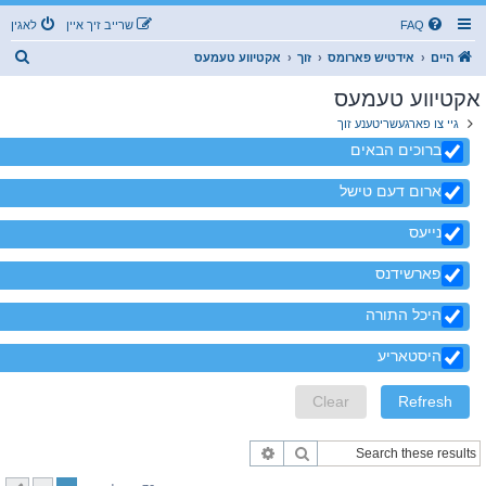
FAQ
שרייב זיך איין
לאגין
ז
היים
אידטיש פארומס
זוך
אקטיווע טעמעס
ו
אקטיווע טעמעס
ך
גיי צו פארגעשריטענע זוך
ברוכים הבאים
ארום דעם טישל
נייעס
פארשידנס
היכל התורה
היסטאריע
זוך
פארגעשריטענע זוך