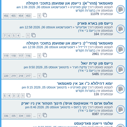
סאטמאר (מהר"א): נייעסן און שמועסן בתוככי הקהלה
לעצטע פאוסט דורך
קוקן פאזיטיוו
«
דאנערשטאג אוגוסט 06, 2026 1:06 am
געפאוסט אין
בחצרות הקודש
ענטפערס:
11379
456
455
454
453
1
…
נייעס פון בארא פארק
לעצטע פאוסט דורך
אנדערער
«
דאנערשטאג אוגוסט 06, 2026 12:58 am
געפאוסט אין
נייעס ביי אידן
ענטפערס:
164
7
6
5
4
1
…
סאטמאר (מהרי"י): נייעסן און שמועסן בתוככי הקהלה
לעצטע פאוסט דורך
דריידל
«
דאנערשטאג אוגוסט 06, 2026 12:06 am
געפאוסט אין
בחצרות הקודש
ענטפערס:
2961
119
118
117
116
1
…
נייעס פון קרית יואל
לעצטע פאוסט דורך
צדקת העיר
«
מיטוואך אוגוסט 05, 2026 9:50 pm
געפאוסט אין
נייעס ביי אידן
ענטפערס:
5485
220
219
218
217
1
…
יומא דהילולא כ"ו אב אין סאטמאר
לעצטע פאוסט דורך
קוקן פאזיטיוו
«
מיטוואך אוגוסט 05, 2026 9:15 pm
געפאוסט אין
בחצרות הקודש
ענטפערס:
116
5
4
3
2
1
אלעס ארום די אטאקעס אויפ'ן חינוך הטהור אין ניו יארק
לעצטע פאוסט דורך
בקי ביחוס
«
מיטוואך אוגוסט 05, 2026 8:46 pm
געפאוסט אין
נייעס ביי אידן
ענטפערס:
8387
336
335
334
333
1
…
שלומי זייאנץ פאדקעסט