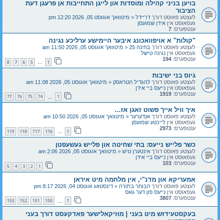
בויען בניני קהילה ומוסדות און לייגן התחייבות אן פרעגן דעת
הציבור
לעצטע פאוסט דורך
דריידל
«
מיטוואך אוגוסט 05, 2026 12:20 pm
געפאוסט אין
אידן שמועסן
ענטפערס:
7
"קולות" א אויפוואכונג איבער היימישע ערליכע נגינה
לעצטע פאוסט דורך
בחינה 25
«
מיטוואך אוגוסט 05, 2026 11:50 am
געפאוסט אין
נגינה טישל
ענטפערס:
194
8
7
6
5
1
…
גיוס בני ישיבות
לעצטע פאוסט דורך
להגדיל הטראסק
«
מיטוואך אוגוסט 05, 2026 11:08 am
געפאוסט אין
נייעס ביי אידן
ענטפערס:
1919
77
76
75
74
1
…
איך וויל אייך פשוט זאגן אז…
לעצטע פאוסט דורך
אנדערער
«
מיטוואך אוגוסט 05, 2026 10:50 am
געפאוסט אין
לייכטע שמועסן
ענטפערס:
2973
119
118
117
116
1
…
כשר פלייש נייעס: בתי שחיטה און פלייש געשעפטן
לעצטע פאוסט דורך
אינטערן טיש
«
מיטוואך אוגוסט 05, 2026 2:06 am
געפאוסט אין
נייעס ביי אידן
ענטפערס:
103
5
4
3
2
1
אמעריקא און מדנ"י, אין מלחמה מיט איראן
לעצטע פאוסט דורך
הבוחר בתורה
«
דינסטאג אוגוסט 04, 2026 8:17 pm
געפאוסט אין
נייעס פון דער גאס
ענטפערס:
3807
153
152
151
150
1
…
בעקסטעידזש מיט בעני | מוזיקאלישער פאדקעסט דורך בעני