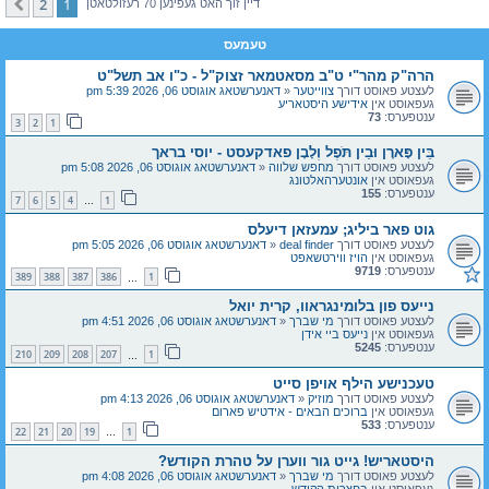
2
1
קומענדיגע
דיין זוך האט געפינען 70 רעזולטאטן
טעמעס
הרה"ק מהר"י ט"ב מסאטמאר זצוק"ל - כ"ו אב תשל"ט
לעצטע פאוסט דורך
צווייטער
«
דאנערשטאג אוגוסט 06, 2026 5:39 pm
געפאוסט אין
אידישע היסטאריע
ענטפערס:
73
3
2
1
בֵּין פָּארָן וּבֵין תֹּפֶל וְלָבָן פאדקעסט - יוסי בראך
לעצטע פאוסט דורך
מחפש שלווה
«
דאנערשטאג אוגוסט 06, 2026 5:08 pm
געפאוסט אין
אונטערהאלטונג
ענטפערס:
155
7
6
5
4
1
…
גוט פאר ביליג; עמעזאן דיעלס
לעצטע פאוסט דורך
deal finder
«
דאנערשטאג אוגוסט 06, 2026 5:05 pm
געפאוסט אין
הויז ווירטשאפט
ענטפערס:
9719
389
388
387
386
1
…
נייעס פון בלומינגראוו, קרית יואל
לעצטע פאוסט דורך
מי שברך
«
דאנערשטאג אוגוסט 06, 2026 4:51 pm
געפאוסט אין
נייעס ביי אידן
ענטפערס:
5245
210
209
208
207
1
…
טעכנישע הילף אויפן סייט
לעצטע פאוסט דורך
מוזיק
«
דאנערשטאג אוגוסט 06, 2026 4:13 pm
געפאוסט אין
ברוכים הבאים - אידטיש פארום
ענטפערס:
533
22
21
20
19
1
…
היסטאריש! גייט גור ווערן על טהרת הקודש?
לעצטע פאוסט דורך
מי שברך
«
דאנערשטאג אוגוסט 06, 2026 4:08 pm
געפאוסט אין
בחצרות הקודש