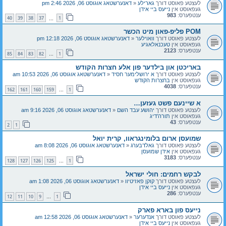
לעצטע פאוסט דורך
גארילע
«
דאנערשטאג אוגוסט 06, 2026 2:46 pm
געפאוסט אין
נייעס ביי אידן
ענטפערס:
983
40
39
38
37
1
…
POM פליפ-פאון מיט הכשר
לעצטע פאוסט דורך
וואוילער
«
דאנערשטאג אוגוסט 06, 2026 12:18 pm
געפאוסט אין
טעכנאלאגיע
ענטפערס:
2123
85
84
83
82
1
…
באריכטן און בילדער פון אלע חצרות הקודש
לעצטע פאוסט דורך
א ירושלימער חסיד
«
דאנערשטאג אוגוסט 06, 2026 10:53 am
געפאוסט אין
בחצרות הקודש
ענטפערס:
4038
162
161
160
159
1
…
א שיינעם פשט געזען…
לעצטע פאוסט דורך
יהושע עבד השם
«
דאנערשטאג אוגוסט 06, 2026 9:16 am
געפאוסט אין
תורה'דיג
ענטפערס:
43
2
1
שמועסן ארום בלומינגראוו, קרית יואל
לעצטע פאוסט דורך
גאלדבערג
«
דאנערשטאג אוגוסט 06, 2026 8:08 am
געפאוסט אין
אידן שמועסן
ענטפערס:
3183
128
127
126
125
1
…
לבקש רחמים: חולי ישראל
לעצטע פאוסט דורך
קוקן פאזיטיוו
«
דאנערשטאג אוגוסט 06, 2026 1:08 am
געפאוסט אין
נייעס ביי אידן
ענטפערס:
286
12
11
10
9
1
…
נייעס פון בארא פארק
לעצטע פאוסט דורך
אנדערער
«
דאנערשטאג אוגוסט 06, 2026 12:58 am
געפאוסט אין
נייעס ביי אידן