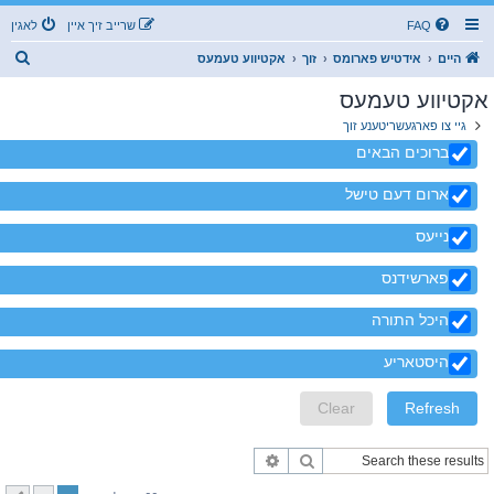
FAQ
שרייב זיך איין
לאגין
ז
היים
אידטיש פארומס
זוך
אקטיווע טעמעס
ו
אקטיווע טעמעס
ך
גיי צו פארגעשריטענע זוך
ברוכים הבאים
ארום דעם טישל
נייעס
פארשידנס
היכל התורה
היסטאריע
זוך
פארגעשריטענע זוך