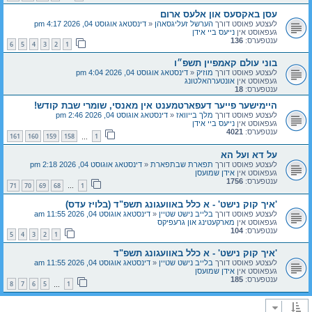
עסן באקסעס און אלעס ארום
לעצטע פאוסט דורך
הערשל זעליגסאהן
«
דינסטאג אוגוסט 04, 2026 4:17 pm
געפאוסט אין
נייעס ביי אידן
ענטפערס:
136
6
5
4
3
2
1
בוני עולם קאמפיין תשפ״ו
לעצטע פאוסט דורך
מוזיק
«
דינסטאג אוגוסט 04, 2026 4:04 pm
געפאוסט אין
אונטערהאלטונג
ענטפערס:
18
היימישער פייער דעפארטמענט אין מאנסי, שומרי שבת קודש!
לעצטע פאוסט דורך
מלך בייוואז
«
דינסטאג אוגוסט 04, 2026 2:46 pm
געפאוסט אין
נייעס ביי אידן
ענטפערס:
4021
161
160
159
158
1
…
על דא ועל הא
לעצטע פאוסט דורך
תפארת שבתפארת
«
דינסטאג אוגוסט 04, 2026 2:18 pm
געפאוסט אין
אידן שמועסן
ענטפערס:
1756
71
70
69
68
1
…
'איך קוק נישט' - א כלל באוועגונג תשפ"ד (בלויז עדס)
לעצטע פאוסט דורך
בלייב נישט שטיין
«
דינסטאג אוגוסט 04, 2026 11:55 am
געפאוסט אין
מארקעטינג און גרעפיקס
ענטפערס:
104
5
4
3
2
1
'איך קוק נישט' - א כלל באוועגונג תשפ"ד
לעצטע פאוסט דורך
בלייב נישט שטיין
«
דינסטאג אוגוסט 04, 2026 11:55 am
געפאוסט אין
אידן שמועסן
ענטפערס:
185
8
7
6
5
1
…