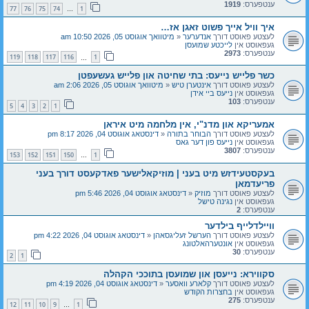
ענטפערס:
1919
77
76
75
74
1
…
איך וויל אייך פשוט זאגן אז…
לעצטע פאוסט דורך
אנדערער
«
מיטוואך אוגוסט 05, 2026 10:50 am
געפאוסט אין
לייכטע שמועסן
ענטפערס:
2973
119
118
117
116
1
…
כשר פלייש נייעס: בתי שחיטה און פלייש געשעפטן
לעצטע פאוסט דורך
אינטערן טיש
«
מיטוואך אוגוסט 05, 2026 2:06 am
געפאוסט אין
נייעס ביי אידן
ענטפערס:
103
5
4
3
2
1
אמעריקא און מדנ"י, אין מלחמה מיט איראן
לעצטע פאוסט דורך
הבוחר בתורה
«
דינסטאג אוגוסט 04, 2026 8:17 pm
געפאוסט אין
נייעס פון דער גאס
ענטפערס:
3807
153
152
151
150
1
…
בעקסטעידזש מיט בעני | מוזיקאלישער פאדקעסט דורך בעני
פריעדמאן
לעצטע פאוסט דורך
מוזיק
«
דינסטאג אוגוסט 04, 2026 5:46 pm
געפאוסט אין
נגינה טישל
ענטפערס:
2
וויילדלייף בילדער
לעצטע פאוסט דורך
הערשל זעליגסאהן
«
דינסטאג אוגוסט 04, 2026 4:22 pm
געפאוסט אין
אונטערהאלטונג
ענטפערס:
30
2
1
סקווירא: נייעסן און שמועסן בתוככי הקהלה
לעצטע פאוסט דורך
קלארע וואסער
«
דינסטאג אוגוסט 04, 2026 4:19 pm
געפאוסט אין
בחצרות הקודש
ענטפערס:
275
12
11
10
9
1
…