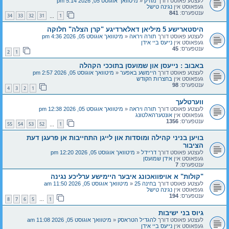
לעצטע פאוסט דורך
מוזיק
«
מיטוואך אוגוסט 05, 2026 5:14 pm
געפאוסט אין
נגינה טישל
ענטפערס:
841
34
33
32
31
1
…
היסטארישע 5 מיליאן דאלארדיגע "קרן הצלה" חלוקה
לעצטע פאוסט דורך
תורה ויראה
«
מיטוואך אוגוסט 05, 2026 4:36 pm
געפאוסט אין
נייעס ביי אידן
ענטפערס:
45
2
1
באבוב : נייעסן און שמועסן בתוככי הקהלה
לעצטע פאוסט דורך
היימשע באפער
«
מיטוואך אוגוסט 05, 2026 2:57 pm
געפאוסט אין
בחצרות הקודש
ענטפערס:
98
4
3
2
1
ווערטלעך
לעצטע פאוסט דורך
תורה ויראה
«
מיטוואך אוגוסט 05, 2026 12:38 pm
געפאוסט אין
אונטערהאלטונג
ענטפערס:
1356
55
54
53
52
1
…
בויען בניני קהילה ומוסדות און לייגן התחייבות אן פרעגן דעת
הציבור
לעצטע פאוסט דורך
דריידל
«
מיטוואך אוגוסט 05, 2026 12:20 pm
געפאוסט אין
אידן שמועסן
ענטפערס:
7
"קולות" א אויפוואכונג איבער היימישע ערליכע נגינה
לעצטע פאוסט דורך
בחינה 25
«
מיטוואך אוגוסט 05, 2026 11:50 am
געפאוסט אין
נגינה טישל
ענטפערס:
194
8
7
6
5
1
…
גיוס בני ישיבות
לעצטע פאוסט דורך
להגדיל הטראסק
«
מיטוואך אוגוסט 05, 2026 11:08 am
געפאוסט אין
נייעס ביי אידן