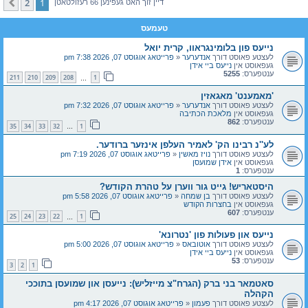
2
1
קומענדיגע
דיין זוך האט געפינען 66 רעזולטאטן
טעמעס
נייעס פון בלומינגראוו, קרית יואל
לעצטע פאוסט דורך
אנדערער
«
פרייטאג אוגוסט 07, 2026 7:38 pm
געפאוסט אין
נייעס ביי אידן
ענטפערס:
5255
211
210
209
208
1
…
'מאמענט' מאגאזין
לעצטע פאוסט דורך
אנדערער
«
פרייטאג אוגוסט 07, 2026 7:32 pm
געפאוסט אין
מלאכת הכתיבה
ענטפערס:
862
35
34
33
32
1
…
לע''נ רבינו הק' לאמיר העלפן אינזער ברודער.
לעצטע פאוסט דורך
נויז מאשין
«
פרייטאג אוגוסט 07, 2026 7:19 pm
געפאוסט אין
אידן שמועסן
ענטפערס:
1
היסטאריש! גייט גור ווערן על טהרת הקודש?
לעצטע פאוסט דורך
בן שמחה
«
פרייטאג אוגוסט 07, 2026 5:58 pm
געפאוסט אין
בחצרות הקודש
ענטפערס:
607
25
24
23
22
1
…
נייעס און פעולות פון 'נטרונא'
לעצטע פאוסט דורך
אוטובאס
«
פרייטאג אוגוסט 07, 2026 5:00 pm
געפאוסט אין
נייעס ביי אידן
ענטפערס:
53
3
2
1
סאטמאר בני ברק (הגרח"צ מייזליש): נייעסן און שמועסן בתוככי
הקהלה
לעצטע פאוסט דורך
פעמון
«
פרייטאג אוגוסט 07, 2026 4:17 pm