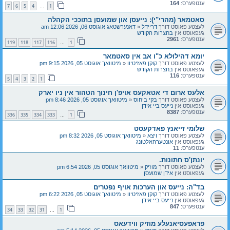
ענטפערס:
164
7
6
5
4
1
…
סאטמאר (מהרי"י): נייעסן און שמועסן בתוככי הקהלה
לעצטע פאוסט דורך
דריידל
«
דאנערשטאג אוגוסט 06, 2026 12:06 am
געפאוסט אין
בחצרות הקודש
ענטפערס:
2961
119
118
117
116
1
…
יומא דהילולא כ"ו אב אין סאטמאר
לעצטע פאוסט דורך
קוקן פאזיטיוו
«
מיטוואך אוגוסט 05, 2026 9:15 pm
געפאוסט אין
בחצרות הקודש
ענטפערס:
116
5
4
3
2
1
אלעס ארום די אטאקעס אויפ'ן חינוך הטהור אין ניו יארק
לעצטע פאוסט דורך
בקי ביחוס
«
מיטוואך אוגוסט 05, 2026 8:46 pm
געפאוסט אין
נייעס ביי אידן
ענטפערס:
8387
336
335
334
333
1
…
שלומי זייאנץ פאדקעסט
לעצטע פאוסט דורך
ויצא
«
מיטוואך אוגוסט 05, 2026 8:32 pm
געפאוסט אין
אונטערהאלטונג
ענטפערס:
11
יונתן'ס חתונות.
לעצטע פאוסט דורך
מוזיק
«
מיטוואך אוגוסט 05, 2026 6:54 pm
געפאוסט אין
אידן שמועסן
בד"ה: נייעס און הערכות אויף נפטרים
לעצטע פאוסט דורך
קוקן פאזיטיוו
«
מיטוואך אוגוסט 05, 2026 6:22 pm
געפאוסט אין
נייעס ביי אידן
ענטפערס:
847
34
33
32
31
1
…
פראפעסיאנעלע מוזיק ווידעאס