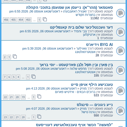
…
סאטמאר (מהר"א): נייעסן און שמועסן בתוככי הקהלה
לעצטע פאוסט דורך
זאנוויל ראזענבערג
«
דאנערשטאג אוגוסט 06, 2026 6:55 pm
געפאוסט אין
בחצרות הקודש
ענטפערס:
11382
456
455
454
453
1
…
דער וועכנטליכער שלום בית קאנפליקט
לעצטע פאוסט דורך
צבי וחמיד
«
דאנערשטאג אוגוסט 06, 2026 6:55 pm
געפאוסט אין
ארטיקלען
ענטפערס:
1
BYG AI וידיאו'ס
לעצטע פאוסט דורך
וואוילער
«
דאנערשטאג אוגוסט 06, 2026 5:39 pm
געפאוסט אין
אונטערהאלטונג
ענטפערס:
28
2
1
בֵּין פָּארָן וּבֵין תֹּפֶל וְלָבָן פאדקעסט - יוסי בראך
לעצטע פאוסט דורך
מחפש שלווה
«
דאנערשטאג אוגוסט 06, 2026 5:08 pm
געפאוסט אין
אונטערהאלטונג
ענטפערס:
155
7
6
5
4
1
…
טעכנישע הילף אויפן סייט
לעצטע פאוסט דורך
מוזיק
«
דאנערשטאג אוגוסט 06, 2026 4:13 pm
געפאוסט אין
ברוכים הבאים - אידטיש פארום
ענטפערס:
533
22
21
20
19
1
…
נייע ניגונים — סינגלס
לעצטע פאוסט דורך
מוזיק
«
דאנערשטאג אוגוסט 06, 2026 4:07 pm
געפאוסט אין
נגינה טישל
ענטפערס:
550
23
22
21
20
1
…
"למעשה" הכשר אויף טעכנאלאגישע דעווייסעס