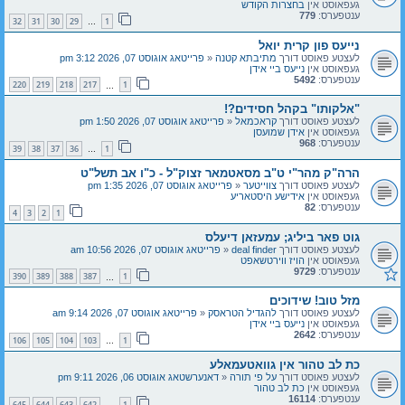
געפאוסט אין
בחצרות הקודש
ענטפערס:
779
32
31
30
29
1
…
נייעס פון קרית יואל
לעצטע פאוסט דורך
מתיבתא קטנה
«
פרייטאג אוגוסט 07, 2026 3:12 pm
געפאוסט אין
נייעס ביי אידן
ענטפערס:
5492
220
219
218
217
1
…
"אלקותו" בקהל חסידים?!
לעצטע פאוסט דורך
קראכמאל
«
פרייטאג אוגוסט 07, 2026 1:50 pm
געפאוסט אין
אידן שמועסן
ענטפערס:
968
39
38
37
36
1
…
הרה"ק מהר"י ט"ב מסאטמאר זצוק"ל - כ"ו אב תשל"ט
לעצטע פאוסט דורך
צווייטער
«
פרייטאג אוגוסט 07, 2026 1:35 pm
געפאוסט אין
אידישע היסטאריע
ענטפערס:
82
4
3
2
1
גוט פאר ביליג; עמעזאן דיעלס
לעצטע פאוסט דורך
deal finder
«
פרייטאג אוגוסט 07, 2026 10:56 am
געפאוסט אין
הויז ווירטשאפט
ענטפערס:
9729
390
389
388
387
1
…
מזל טוב! שידוכים
לעצטע פאוסט דורך
להגדיל הטראסק
«
פרייטאג אוגוסט 07, 2026 9:14 am
געפאוסט אין
נייעס ביי אידן
ענטפערס:
2642
106
105
104
103
1
…
כת לב טהור אין גוואטעמאלע
לעצטע פאוסט דורך
על פי תורה
«
דאנערשטאג אוגוסט 06, 2026 9:11 pm
געפאוסט אין
כת לב טהור
ענטפערס:
16114
645
644
643
642
1