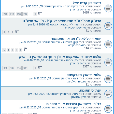
נייעס פון קרית יואל
לעצטע פאוסט דורך
צדקת העיר
«
מיטוואך אוגוסט 05, 2026 9:50 pm
געפאוסט אין
נייעס ביי אידן
ענטפערס:
5485
220
219
218
217
1
…
הרה"ק מהר"י ט"ב מסאטמאר זצוק"ל - כ"ו אב תשל"ט
לעצטע פאוסט דורך
איידל
«
מיטוואך אוגוסט 05, 2026 9:49 pm
געפאוסט אין
אידישע היסטאריע
ענטפערס:
71
3
2
1
יומא דהילולא כ"ו אב אין סאטמאר
לעצטע פאוסט דורך
קוקן פאזיטיוו
«
מיטוואך אוגוסט 05, 2026 9:15 pm
געפאוסט אין
בחצרות הקודש
ענטפערס:
116
5
4
3
2
1
אלעס ארום די אטאקעס אויפ'ן חינוך הטהור אין ניו יארק
לעצטע פאוסט דורך
בקי ביחוס
«
מיטוואך אוגוסט 05, 2026 8:46 pm
געפאוסט אין
נייעס ביי אידן
ענטפערס:
8387
336
335
334
333
1
…
שלומי זייאנץ פאדקעסט
לעצטע פאוסט דורך
ויצא
«
מיטוואך אוגוסט 05, 2026 8:32 pm
געפאוסט אין
אונטערהאלטונג
ענטפערס:
11
יונתן'ס חתונות.
לעצטע פאוסט דורך
מוזיק
«
מיטוואך אוגוסט 05, 2026 6:54 pm
געפאוסט אין
אידן שמועסן
בד"ה: נייעס און הערכות אויף נפטרים
לעצטע פאוסט דורך
קוקן פאזיטיוו
«
מיטוואך אוגוסט 05, 2026 6:22 pm
געפאוסט אין
נייעס ביי אידן
ענטפערס:
847