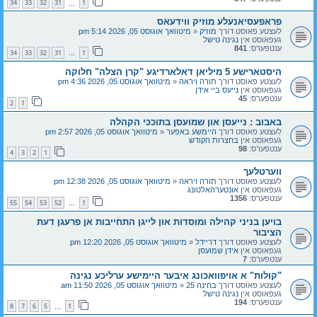
34
33
32
31
1
…
פראפעסיאנעלע מוזיק ווידעאס
לעצטע פאוסט דורך
מוזיק
«
מיטוואך אוגוסט 05, 2026 5:14 pm
געפאוסט אין
נגינה טישל
ענטפערס:
841
34
33
32
31
1
…
היסטארישע 5 מיליאן דאלארדיגע "קרן הצלה" חלוקה
לעצטע פאוסט דורך
תורה ויראה
«
מיטוואך אוגוסט 05, 2026 4:36 pm
געפאוסט אין
נייעס ביי אידן
ענטפערס:
45
2
1
באבוב : נייעסן און שמועסן בתוככי הקהלה
לעצטע פאוסט דורך
היימשע באפער
«
מיטוואך אוגוסט 05, 2026 2:57 pm
געפאוסט אין
בחצרות הקודש
ענטפערס:
98
4
3
2
1
ווערטלעך
לעצטע פאוסט דורך
תורה ויראה
«
מיטוואך אוגוסט 05, 2026 12:38 pm
געפאוסט אין
אונטערהאלטונג
ענטפערס:
1356
55
54
53
52
1
…
בויען בניני קהילה ומוסדות און לייגן התחייבות אן פרעגן דעת
הציבור
לעצטע פאוסט דורך
דריידל
«
מיטוואך אוגוסט 05, 2026 12:20 pm
געפאוסט אין
אידן שמועסן
ענטפערס:
7
"קולות" א אויפוואכונג איבער היימישע ערליכע נגינה
לעצטע פאוסט דורך
בחינה 25
«
מיטוואך אוגוסט 05, 2026 11:50 am
געפאוסט אין
נגינה טישל
ענטפערס:
194
8
7
6
5
1
…