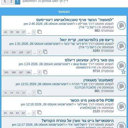
2
1
קומענדיגע
דיין זוך האט געפינען 70 רעזולטאטן
טעמעס
"למעשה" הכשר אויף טעכנאלאגישע דעווייסעס
לעצטע פאוסט דורך
גארילע
«
דאנערשטאג אוגוסט 06, 2026 2:46 pm
געפאוסט אין
נייעס ביי אידן
ענטפערס:
983
40
39
38
37
1
…
נייעס פון בלומינגראוו, קרית יואל
לעצטע פאוסט דורך
חיים דער שרייבער
«
דאנערשטאג אוגוסט 06, 2026 1:31 pm
געפאוסט אין
נייעס ביי אידן
ענטפערס:
5243
210
209
208
207
1
…
גוט פאר ביליג; עמעזאן דיעלס
לעצטע פאוסט דורך
deal finder
«
דאנערשטאג אוגוסט 06, 2026 1:24 pm
געפאוסט אין
הויז ווירטשאפט
ענטפערס:
9714
389
388
387
386
1
…
'מאמענט' מאגאזין
לעצטע פאוסט דורך
פון די חברה
«
דאנערשטאג אוגוסט 06, 2026 12:51 pm
געפאוסט אין
מלאכת הכתיבה
ענטפערס:
861
35
34
33
32
1
…
POM פליפ-פאון מיט הכשר
לעצטע פאוסט דורך
וואוילער
«
דאנערשטאג אוגוסט 06, 2026 12:18 pm
געפאוסט אין
טעכנאלאגיע
ענטפערס:
2123
85
84
83
82
1
…
היסטאריש! גייט גור ווערן על טהרת הקודש?
לעצטע פאוסט דורך
ירושלימער איד
«
דאנערשטאג אוגוסט 06, 2026 12:17 pm
געפאוסט אין
בחצרות הקודש