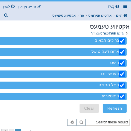
FAQ
שרייב זיך איין
לאגין
ז
היים
אידטיש פארומס
זוך
אקטיווע טעמעס
ו
אקטיווע טעמעס
ך
גיי צו פארגעשריטענע זוך
ברוכים הבאים
ארום דעם טישל
נייעס
פארשידנס
היכל התורה
היסטאריע
זוך
פארגעשריטענע זוך