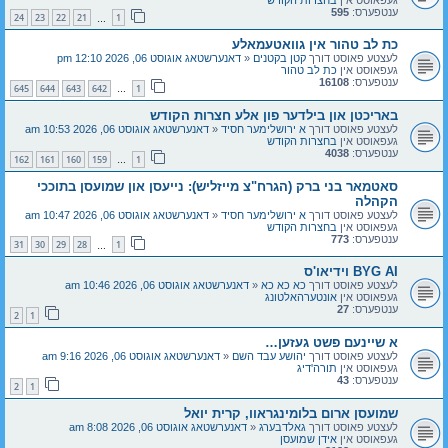
ענטפערס:
595
24
23
22
21
1
…
כת לב טהור אין גוואטעמאלע
לעצטע פאוסט דורך
קטן בקטנים
«
דאנערשטאג אוגוסט 06, 2026 12:10 pm
געפאוסט אין
כת לב טהור
ענטפערס:
16108
645
644
643
642
1
…
באריכטן און בילדער פון אלע חצרות הקודש
לעצטע פאוסט דורך
א ירושלימער חסיד
«
דאנערשטאג אוגוסט 06, 2026 10:53 am
געפאוסט אין
בחצרות הקודש
ענטפערס:
4038
162
161
160
159
1
…
סאטמאר בני ברק (הגרח"צ מייזליש): נייעסן און שמועסן בתוככי
הקהלה
לעצטע פאוסט דורך
א ירושלימער חסיד
«
דאנערשטאג אוגוסט 06, 2026 10:47 am
געפאוסט אין
בחצרות הקודש
ענטפערס:
773
31
30
29
28
1
…
BYG AI וידיאו'ס
לעצטע פאוסט דורך
כא כא כא
«
דאנערשטאג אוגוסט 06, 2026 10:46 am
געפאוסט אין
אונטערהאלטונג
ענטפערס:
27
2
1
א שיינעם פשט געזען…
לעצטע פאוסט דורך
יהושע עבד השם
«
דאנערשטאג אוגוסט 06, 2026 9:16 am
געפאוסט אין
תורה'דיג
ענטפערס:
43
2
1
שמועסן ארום בלומינגראוו, קרית יואל
לעצטע פאוסט דורך
גאלדבערג
«
דאנערשטאג אוגוסט 06, 2026 8:08 am
געפאוסט אין
אידן שמועסן