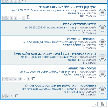
5
4
3
2
1
'איך קוק נישט' - א כלל באוועגונג תשפ"ד
לעצטע פאוסט דורך
בלייב נישט שטיין
«
דינסטאג אוגוסט 04, 2026 11:55 am
געפאוסט אין
אידן שמועסן
ענטפערס:
185
8
7
6
5
1
…
אידיש רעדע־צו־טעקסט
לעצטע פאוסט דורך
איידל
«
דינסטאג אוגוסט 04, 2026 10:10 am
געפאוסט אין
טעכנאלאגיע
ענטפערס:
8
"מטעמים" אויסגאבע
לעצטע פאוסט דורך
מטעמים
«
דינסטאג אוגוסט 04, 2026 9:59 am
געפאוסט אין
מלאכת הכתיבה
ענטפערס:
6
נייע ארגאניזאציע - גיבור! היט דיינע אויגן, וועט אלעס טויגן!
לעצטע פאוסט דורך
גאלדבערג
«
דינסטאג אוגוסט 04, 2026 8:19 am
געפאוסט אין
אידן שמועסן
ענטפערס:
3
אביסל - ארי סאמעט
לעצטע פאוסט דורך
פרויזן פיצא
«
מאנטאג אוגוסט 03, 2026 6:10 pm
געפאוסט אין
אונטערהאלטונג
ענטפערס:
421
17
16
15
14
1
…
ראחמאסטריווקא: נייעסן און שמועסן בתוככי הקהלה
לעצטע פאוסט דורך
שמעון ה.
«
מאנטאג אוגוסט 03, 2026 4:46 pm
געפאוסט אין
בחצרות הקודש
ענטפערס:
67
3
2
1