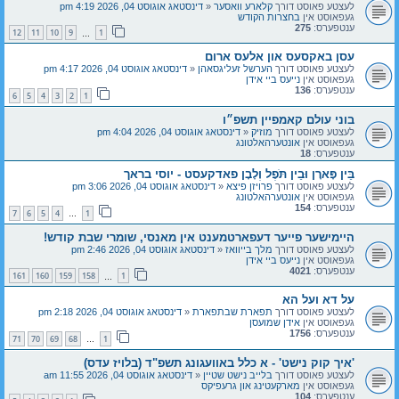
לעצטע פאוסט דורך
קלארע וואסער
«
דינסטאג אוגוסט 04, 2026 4:19 pm
געפאוסט אין
בחצרות הקודש
ענטפערס:
275
12
11
10
9
1
…
עסן באקסעס און אלעס ארום
לעצטע פאוסט דורך
הערשל זעליגסאהן
«
דינסטאג אוגוסט 04, 2026 4:17 pm
געפאוסט אין
נייעס ביי אידן
ענטפערס:
136
6
5
4
3
2
1
בוני עולם קאמפיין תשפ״ו
לעצטע פאוסט דורך
מוזיק
«
דינסטאג אוגוסט 04, 2026 4:04 pm
געפאוסט אין
אונטערהאלטונג
ענטפערס:
18
בֵּין פָּארָן וּבֵין תֹּפֶל וְלָבָן פאדקעסט - יוסי בראך
לעצטע פאוסט דורך
פרויזן פיצא
«
דינסטאג אוגוסט 04, 2026 3:06 pm
געפאוסט אין
אונטערהאלטונג
ענטפערס:
154
7
6
5
4
1
…
היימישער פייער דעפארטמענט אין מאנסי, שומרי שבת קודש!
לעצטע פאוסט דורך
מלך בייוואז
«
דינסטאג אוגוסט 04, 2026 2:46 pm
געפאוסט אין
נייעס ביי אידן
ענטפערס:
4021
161
160
159
158
1
…
על דא ועל הא
לעצטע פאוסט דורך
תפארת שבתפארת
«
דינסטאג אוגוסט 04, 2026 2:18 pm
געפאוסט אין
אידן שמועסן
ענטפערס:
1756
71
70
69
68
1
…
'איך קוק נישט' - א כלל באוועגונג תשפ"ד (בלויז עדס)
לעצטע פאוסט דורך
בלייב נישט שטיין
«
דינסטאג אוגוסט 04, 2026 11:55 am
געפאוסט אין
מארקעטינג און גרעפיקס
ענטפערס:
104