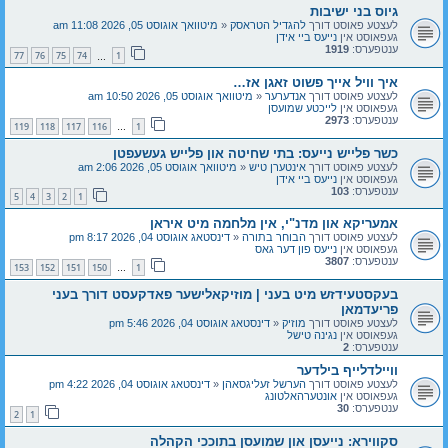
גיוס בני ישיבות
לעצטע פאוסט דורך
להגדיל הטראסק
«
מיטוואך אוגוסט 05, 2026 11:08 am
געפאוסט אין
נייעס ביי אידן
ענטפערס:
1919
77
76
75
74
1
…
איך וויל אייך פשוט זאגן אז…
לעצטע פאוסט דורך
אנדערער
«
מיטוואך אוגוסט 05, 2026 10:50 am
געפאוסט אין
לייכטע שמועסן
ענטפערס:
2973
119
118
117
116
1
…
כשר פלייש נייעס: בתי שחיטה און פלייש געשעפטן
לעצטע פאוסט דורך
אינטערן טיש
«
מיטוואך אוגוסט 05, 2026 2:06 am
געפאוסט אין
נייעס ביי אידן
ענטפערס:
103
5
4
3
2
1
אמעריקא און מדנ"י, אין מלחמה מיט איראן
לעצטע פאוסט דורך
הבוחר בתורה
«
דינסטאג אוגוסט 04, 2026 8:17 pm
געפאוסט אין
נייעס פון דער גאס
ענטפערס:
3807
153
152
151
150
1
…
בעקסטעידזש מיט בעני | מוזיקאלישער פאדקעסט דורך בעני
פריעדמאן
לעצטע פאוסט דורך
מוזיק
«
דינסטאג אוגוסט 04, 2026 5:46 pm
געפאוסט אין
נגינה טישל
ענטפערס:
2
וויילדלייף בילדער
לעצטע פאוסט דורך
הערשל זעליגסאהן
«
דינסטאג אוגוסט 04, 2026 4:22 pm
געפאוסט אין
אונטערהאלטונג
ענטפערס:
30
2
1
סקווירא: נייעסן און שמועסן בתוככי הקהלה