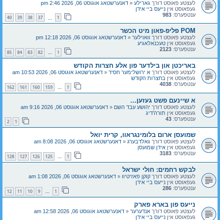
לעצטע פאוסט דורך
גארילע
«
דאנערשטאג אוגוסט 06, 2026 2:46 pm
געפאוסט אין
נייעס ביי אידן
ענטפערס:
983
40
39
38
37
1
…
POM פליפ-פאון מיט הכשר
לעצטע פאוסט דורך
וואוילער
«
דאנערשטאג אוגוסט 06, 2026 12:18 pm
געפאוסט אין
טעכנאלאגיע
ענטפערס:
2123
85
84
83
82
1
…
באריכטן און בילדער פון אלע חצרות הקודש
לעצטע פאוסט דורך
א ירושלימער חסיד
«
דאנערשטאג אוגוסט 06, 2026 10:53 am
געפאוסט אין
בחצרות הקודש
ענטפערס:
4038
162
161
160
159
1
…
א שיינעם פשט געזען…
לעצטע פאוסט דורך
יהושע עבד השם
«
דאנערשטאג אוגוסט 06, 2026 9:16 am
געפאוסט אין
תורה'דיג
ענטפערס:
43
2
1
שמועסן ארום בלומינגראוו, קרית יואל
לעצטע פאוסט דורך
גאלדבערג
«
דאנערשטאג אוגוסט 06, 2026 8:08 am
געפאוסט אין
אידן שמועסן
ענטפערס:
3183
128
127
126
125
1
…
לבקש רחמים: חולי ישראל
לעצטע פאוסט דורך
קוקן פאזיטיוו
«
דאנערשטאג אוגוסט 06, 2026 1:08 am
געפאוסט אין
נייעס ביי אידן
ענטפערס:
286
12
11
10
9
1
…
נייעס פון בארא פארק
לעצטע פאוסט דורך
אנדערער
«
דאנערשטאג אוגוסט 06, 2026 12:58 am
געפאוסט אין
נייעס ביי אידן