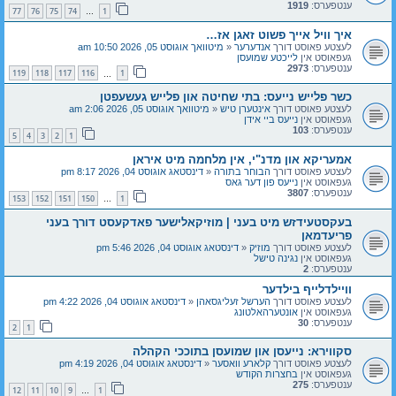
ענטפערס:
1919
77
76
75
74
1
…
איך וויל אייך פשוט זאגן אז…
לעצטע פאוסט דורך
אנדערער
«
מיטוואך אוגוסט 05, 2026 10:50 am
געפאוסט אין
לייכטע שמועסן
ענטפערס:
2973
119
118
117
116
1
…
כשר פלייש נייעס: בתי שחיטה און פלייש געשעפטן
לעצטע פאוסט דורך
אינטערן טיש
«
מיטוואך אוגוסט 05, 2026 2:06 am
געפאוסט אין
נייעס ביי אידן
ענטפערס:
103
5
4
3
2
1
אמעריקא און מדנ"י, אין מלחמה מיט איראן
לעצטע פאוסט דורך
הבוחר בתורה
«
דינסטאג אוגוסט 04, 2026 8:17 pm
געפאוסט אין
נייעס פון דער גאס
ענטפערס:
3807
153
152
151
150
1
…
בעקסטעידזש מיט בעני | מוזיקאלישער פאדקעסט דורך בעני
פריעדמאן
לעצטע פאוסט דורך
מוזיק
«
דינסטאג אוגוסט 04, 2026 5:46 pm
געפאוסט אין
נגינה טישל
ענטפערס:
2
וויילדלייף בילדער
לעצטע פאוסט דורך
הערשל זעליגסאהן
«
דינסטאג אוגוסט 04, 2026 4:22 pm
געפאוסט אין
אונטערהאלטונג
ענטפערס:
30
2
1
סקווירא: נייעסן און שמועסן בתוככי הקהלה
לעצטע פאוסט דורך
קלארע וואסער
«
דינסטאג אוגוסט 04, 2026 4:19 pm
געפאוסט אין
בחצרות הקודש
ענטפערס:
275
12
11
10
9
1
…