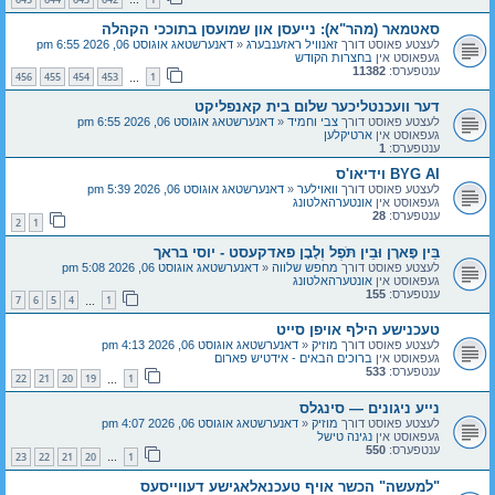
…
סאטמאר (מהר"א): נייעסן און שמועסן בתוככי הקהלה
לעצטע פאוסט דורך
זאנוויל ראזענבערג
«
דאנערשטאג אוגוסט 06, 2026 6:55 pm
געפאוסט אין
בחצרות הקודש
ענטפערס:
11382
456
455
454
453
1
…
דער וועכנטליכער שלום בית קאנפליקט
לעצטע פאוסט דורך
צבי וחמיד
«
דאנערשטאג אוגוסט 06, 2026 6:55 pm
געפאוסט אין
ארטיקלען
ענטפערס:
1
BYG AI וידיאו'ס
לעצטע פאוסט דורך
וואוילער
«
דאנערשטאג אוגוסט 06, 2026 5:39 pm
געפאוסט אין
אונטערהאלטונג
ענטפערס:
28
2
1
בֵּין פָּארָן וּבֵין תֹּפֶל וְלָבָן פאדקעסט - יוסי בראך
לעצטע פאוסט דורך
מחפש שלווה
«
דאנערשטאג אוגוסט 06, 2026 5:08 pm
געפאוסט אין
אונטערהאלטונג
ענטפערס:
155
7
6
5
4
1
…
טעכנישע הילף אויפן סייט
לעצטע פאוסט דורך
מוזיק
«
דאנערשטאג אוגוסט 06, 2026 4:13 pm
געפאוסט אין
ברוכים הבאים - אידטיש פארום
ענטפערס:
533
22
21
20
19
1
…
נייע ניגונים — סינגלס
לעצטע פאוסט דורך
מוזיק
«
דאנערשטאג אוגוסט 06, 2026 4:07 pm
געפאוסט אין
נגינה טישל
ענטפערס:
550
23
22
21
20
1
…
"למעשה" הכשר אויף טעכנאלאגישע דעווייסעס