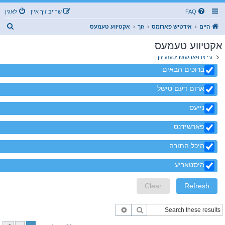
FAQ
שרייב זיך איין
לאגין
ז
היים
אידטיש פארומס
זוך
אקטיווע טעמעס
ו
אקטיווע טעמעס
ך
גיי צו פארגעשריטענע זוך
ברוכים הבאים
ארום דעם טישל
נייעס
פארשידנס
היכל התורה
היסטאריע
זוך
פארגעשריטענע זוך