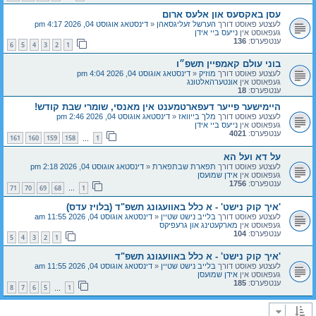
עסן באקסעס און אלעס ארום
לעצטע פאוסט דורך
הערשל זעליגסאהן
«
דינסטאג אוגוסט 04, 2026 4:17 pm
געפאוסט אין
נייעס ביי אידן
ענטפערס:
136
6
5
4
3
2
1
בוני עולם קאמפיין תשפ״ו
לעצטע פאוסט דורך
מוזיק
«
דינסטאג אוגוסט 04, 2026 4:04 pm
געפאוסט אין
אונטערהאלטונג
ענטפערס:
18
היימישער פייער דעפארטמענט אין מאנסי, שומרי שבת קודש!
לעצטע פאוסט דורך
מלך בייוואז
«
דינסטאג אוגוסט 04, 2026 2:46 pm
געפאוסט אין
נייעס ביי אידן
ענטפערס:
4021
161
160
159
158
1
…
על דא ועל הא
לעצטע פאוסט דורך
תפארת שבתפארת
«
דינסטאג אוגוסט 04, 2026 2:18 pm
געפאוסט אין
אידן שמועסן
ענטפערס:
1756
71
70
69
68
1
…
'איך קוק נישט' - א כלל באוועגונג תשפ"ד (בלויז עדס)
לעצטע פאוסט דורך
בלייב נישט שטיין
«
דינסטאג אוגוסט 04, 2026 11:55 am
געפאוסט אין
מארקעטינג און גרעפיקס
ענטפערס:
104
5
4
3
2
1
'איך קוק נישט' - א כלל באוועגונג תשפ"ד
לעצטע פאוסט דורך
בלייב נישט שטיין
«
דינסטאג אוגוסט 04, 2026 11:55 am
געפאוסט אין
אידן שמועסן
ענטפערס:
185
8
7
6
5
1
…