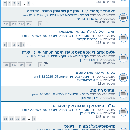
ענטפערס:
164
7
6
5
4
1
…
סאטמאר (מהרי"י): נייעסן און שמועסן בתוככי הקהלה
לעצטע פאוסט דורך
דריידל
«
דאנערשטאג אוגוסט 06, 2026 12:06 am
געפאוסט אין
בחצרות הקודש
ענטפערס:
2961
119
118
117
116
1
…
יומא דהילולא כ"ו אב אין סאטמאר
לעצטע פאוסט דורך
קוקן פאזיטיוו
«
מיטוואך אוגוסט 05, 2026 9:15 pm
געפאוסט אין
בחצרות הקודש
ענטפערס:
116
5
4
3
2
1
אלעס ארום די אטאקעס אויפ'ן חינוך הטהור אין ניו יארק
לעצטע פאוסט דורך
בקי ביחוס
«
מיטוואך אוגוסט 05, 2026 8:46 pm
געפאוסט אין
נייעס ביי אידן
ענטפערס:
8387
336
335
334
333
1
…
שלומי זייאנץ פאדקעסט
לעצטע פאוסט דורך
ויצא
«
מיטוואך אוגוסט 05, 2026 8:32 pm
געפאוסט אין
אונטערהאלטונג
ענטפערס:
11
יונתן'ס חתונות.
לעצטע פאוסט דורך
מוזיק
«
מיטוואך אוגוסט 05, 2026 6:54 pm
געפאוסט אין
אידן שמועסן
בד"ה: נייעס און הערכות אויף נפטרים
לעצטע פאוסט דורך
קוקן פאזיטיוו
«
מיטוואך אוגוסט 05, 2026 6:22 pm
געפאוסט אין
נייעס ביי אידן
ענטפערס:
847
34
33
32
31
1
…
פראפעסיאנעלע מוזיק ווידעאס