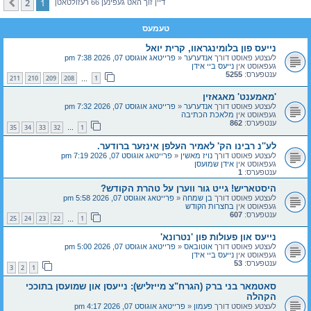
2
1
קומענדיגע
דיין זוך האט געפינען 66 רעזולטאטן
טעמעס
נייעס פון בלומינגראוו, קרית יואל
לעצטע פאוסט דורך
אנדערער
«
פרייטאג אוגוסט 07, 2026 7:38 pm
געפאוסט אין
נייעס ביי אידן
ענטפערס:
5255
211
210
209
208
1
…
'מאמענט' מאגאזין
לעצטע פאוסט דורך
אנדערער
«
פרייטאג אוגוסט 07, 2026 7:32 pm
געפאוסט אין
מלאכת הכתיבה
ענטפערס:
862
35
34
33
32
1
…
לע''נ רבינו הק' לאמיר העלפן אינזער ברודער.
לעצטע פאוסט דורך
נויז מאשין
«
פרייטאג אוגוסט 07, 2026 7:19 pm
געפאוסט אין
אידן שמועסן
ענטפערס:
1
היסטאריש! גייט גור ווערן על טהרת הקודש?
לעצטע פאוסט דורך
בן שמחה
«
פרייטאג אוגוסט 07, 2026 5:58 pm
געפאוסט אין
בחצרות הקודש
ענטפערס:
607
25
24
23
22
1
…
נייעס און פעולות פון 'נטרונא'
לעצטע פאוסט דורך
אוטובאס
«
פרייטאג אוגוסט 07, 2026 5:00 pm
געפאוסט אין
נייעס ביי אידן
ענטפערס:
53
3
2
1
סאטמאר בני ברק (הגרח"צ מייזליש): נייעסן און שמועסן בתוככי
הקהלה
לעצטע פאוסט דורך
פעמון
«
פרייטאג אוגוסט 07, 2026 4:17 pm