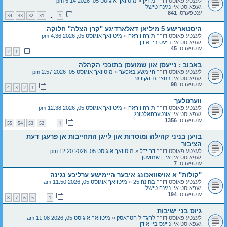
לעצטע פאוסט דורך
מוזיק
«
מיטוואך אוגוסט 05, 2026 5:14 pm
געפאוסט אין
נגינה טישל
ענטפערס:
841
34
33
32
31
1
…
היסטארישע 5 מיליאן דאלארדיגע "קרן הצלה" חלוקה
לעצטע פאוסט דורך
תורה ויראה
«
מיטוואך אוגוסט 05, 2026 4:36 pm
געפאוסט אין
נייעס ביי אידן
ענטפערס:
45
2
1
באבוב : נייעסן און שמועסן בתוככי הקהלה
לעצטע פאוסט דורך
היימשע באפער
«
מיטוואך אוגוסט 05, 2026 2:57 pm
געפאוסט אין
בחצרות הקודש
ענטפערס:
98
4
3
2
1
ווערטלעך
לעצטע פאוסט דורך
תורה ויראה
«
מיטוואך אוגוסט 05, 2026 12:38 pm
געפאוסט אין
אונטערהאלטונג
ענטפערס:
1356
55
54
53
52
1
…
בויען בניני קהילה ומוסדות און לייגן התחייבות אן פרעגן דעת
הציבור
לעצטע פאוסט דורך
דריידל
«
מיטוואך אוגוסט 05, 2026 12:20 pm
געפאוסט אין
אידן שמועסן
ענטפערס:
7
"קולות" א אויפוואכונג איבער היימישע ערליכע נגינה
לעצטע פאוסט דורך
בחינה 25
«
מיטוואך אוגוסט 05, 2026 11:50 am
געפאוסט אין
נגינה טישל
ענטפערס:
194
8
7
6
5
1
…
גיוס בני ישיבות
לעצטע פאוסט דורך
להגדיל הטראסק
«
מיטוואך אוגוסט 05, 2026 11:08 am
געפאוסט אין
נייעס ביי אידן