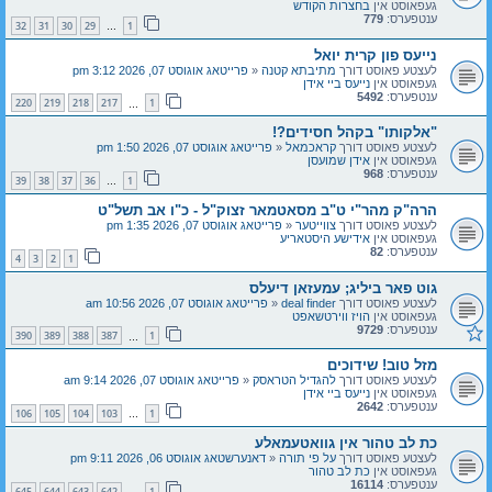
געפאוסט אין
בחצרות הקודש
ענטפערס:
779
32
31
30
29
1
…
נייעס פון קרית יואל
לעצטע פאוסט דורך
מתיבתא קטנה
«
פרייטאג אוגוסט 07, 2026 3:12 pm
געפאוסט אין
נייעס ביי אידן
ענטפערס:
5492
220
219
218
217
1
…
"אלקותו" בקהל חסידים?!
לעצטע פאוסט דורך
קראכמאל
«
פרייטאג אוגוסט 07, 2026 1:50 pm
געפאוסט אין
אידן שמועסן
ענטפערס:
968
39
38
37
36
1
…
הרה"ק מהר"י ט"ב מסאטמאר זצוק"ל - כ"ו אב תשל"ט
לעצטע פאוסט דורך
צווייטער
«
פרייטאג אוגוסט 07, 2026 1:35 pm
געפאוסט אין
אידישע היסטאריע
ענטפערס:
82
4
3
2
1
גוט פאר ביליג; עמעזאן דיעלס
לעצטע פאוסט דורך
deal finder
«
פרייטאג אוגוסט 07, 2026 10:56 am
געפאוסט אין
הויז ווירטשאפט
ענטפערס:
9729
390
389
388
387
1
…
מזל טוב! שידוכים
לעצטע פאוסט דורך
להגדיל הטראסק
«
פרייטאג אוגוסט 07, 2026 9:14 am
געפאוסט אין
נייעס ביי אידן
ענטפערס:
2642
106
105
104
103
1
…
כת לב טהור אין גוואטעמאלע
לעצטע פאוסט דורך
על פי תורה
«
דאנערשטאג אוגוסט 06, 2026 9:11 pm
געפאוסט אין
כת לב טהור
ענטפערס:
16114
645
644
643
642
1