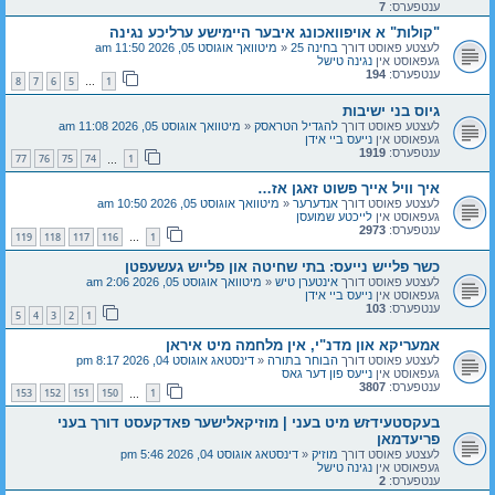
ענטפערס:
7
"קולות" א אויפוואכונג איבער היימישע ערליכע נגינה
לעצטע פאוסט דורך
בחינה 25
«
מיטוואך אוגוסט 05, 2026 11:50 am
געפאוסט אין
נגינה טישל
ענטפערס:
194
8
7
6
5
1
…
גיוס בני ישיבות
לעצטע פאוסט דורך
להגדיל הטראסק
«
מיטוואך אוגוסט 05, 2026 11:08 am
געפאוסט אין
נייעס ביי אידן
ענטפערס:
1919
77
76
75
74
1
…
איך וויל אייך פשוט זאגן אז…
לעצטע פאוסט דורך
אנדערער
«
מיטוואך אוגוסט 05, 2026 10:50 am
געפאוסט אין
לייכטע שמועסן
ענטפערס:
2973
119
118
117
116
1
…
כשר פלייש נייעס: בתי שחיטה און פלייש געשעפטן
לעצטע פאוסט דורך
אינטערן טיש
«
מיטוואך אוגוסט 05, 2026 2:06 am
געפאוסט אין
נייעס ביי אידן
ענטפערס:
103
5
4
3
2
1
אמעריקא און מדנ"י, אין מלחמה מיט איראן
לעצטע פאוסט דורך
הבוחר בתורה
«
דינסטאג אוגוסט 04, 2026 8:17 pm
געפאוסט אין
נייעס פון דער גאס
ענטפערס:
3807
153
152
151
150
1
…
בעקסטעידזש מיט בעני | מוזיקאלישער פאדקעסט דורך בעני
פריעדמאן
לעצטע פאוסט דורך
מוזיק
«
דינסטאג אוגוסט 04, 2026 5:46 pm
געפאוסט אין
נגינה טישל
ענטפערס:
2