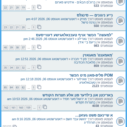
געפאוסט אין
ברוכים הבאים - אידטיש פארום
ענטפערס:
533
22
21
20
19
1
…
נייע ניגונים — סינגלס
לעצטע פאוסט דורך
מוזיק
«
דאנערשטאג אוגוסט 06, 2026 4:07 pm
געפאוסט אין
נגינה טישל
ענטפערס:
550
23
22
21
20
1
…
"למעשה" הכשר אויף טעכנאלאגישע דעווייסעס
לעצטע פאוסט דורך
גארילע
«
דאנערשטאג אוגוסט 06, 2026 2:46 pm
געפאוסט אין
נייעס ביי אידן
ענטפערס:
983
40
39
38
37
1
…
'מאמענט' מאגאזין
לעצטע פאוסט דורך
פון די חברה
«
דאנערשטאג אוגוסט 06, 2026 12:51 pm
געפאוסט אין
מלאכת הכתיבה
ענטפערס:
859
35
34
33
32
1
…
POM פליפ-פאון מיט הכשר
לעצטע פאוסט דורך
וואוילער
«
דאנערשטאג אוגוסט 06, 2026 12:18 pm
געפאוסט אין
טעכנאלאגיע
ענטפערס:
2123
85
84
83
82
1
…
באריכטן און בילדער פון אלע חצרות הקודש
לעצטע פאוסט דורך
א ירושלימער חסיד
«
דאנערשטאג אוגוסט 06, 2026 10:53 am
געפאוסט אין
בחצרות הקודש
ענטפערס:
4038
162
161
160
159
1
…
א שיינעם פשט געזען…
לעצטע פאוסט דורך
יהושע עבד השם
«
דאנערשטאג אוגוסט 06, 2026 9:16 am
געפאוסט אין
תורה'דיג
ענטפערס:
43