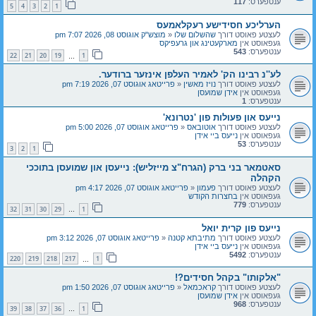
ענטפערס:
117
5
4
3
2
1
הערליכע חסידישע רעקלאמעס
לעצטע פאוסט דורך
שהשלום שלו
«
מוצש"ק אוגוסט 08, 2026 7:07 pm
געפאוסט אין
מארקעטינג און גרעפיקס
ענטפערס:
543
22
21
20
19
1
…
לע''נ רבינו הק' לאמיר העלפן אינזער ברודער.
לעצטע פאוסט דורך
נויז מאשין
«
פרייטאג אוגוסט 07, 2026 7:19 pm
געפאוסט אין
אידן שמועסן
ענטפערס:
1
נייעס און פעולות פון 'נטרונא'
לעצטע פאוסט דורך
אוטובאס
«
פרייטאג אוגוסט 07, 2026 5:00 pm
געפאוסט אין
נייעס ביי אידן
ענטפערס:
53
3
2
1
סאטמאר בני ברק (הגרח"צ מייזליש): נייעסן און שמועסן בתוככי
הקהלה
לעצטע פאוסט דורך
פעמון
«
פרייטאג אוגוסט 07, 2026 4:17 pm
געפאוסט אין
בחצרות הקודש
ענטפערס:
779
32
31
30
29
1
…
נייעס פון קרית יואל
לעצטע פאוסט דורך
מתיבתא קטנה
«
פרייטאג אוגוסט 07, 2026 3:12 pm
געפאוסט אין
נייעס ביי אידן
ענטפערס:
5492
220
219
218
217
1
…
"אלקותו" בקהל חסידים?!
לעצטע פאוסט דורך
קראכמאל
«
פרייטאג אוגוסט 07, 2026 1:50 pm
געפאוסט אין
אידן שמועסן
ענטפערס:
968
39
38
37
36
1
…