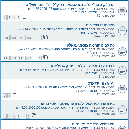
הרה"ק מהר"י ט"ב מסאטמאר זצוק"ל - כ"ו אב תשל"ט
לעצטע פאוסט דורך
צווייטער
«
פרייטאג אוגוסט 07, 2026 1:35 pm
געפאוסט אין
אידישע היסטאריע
ענטפערס:
82
4
3
2
1
מזל טוב! שידוכים
לעצטע פאוסט דורך
להגדיל הטראסק
«
פרייטאג אוגוסט 07, 2026 9:14 am
געפאוסט אין
נייעס ביי אידן
ענטפערס:
2642
106
105
104
103
1
…
כת לב טהור אין גוואטעמאלע
לעצטע פאוסט דורך
על פי תורה
«
דאנערשטאג אוגוסט 06, 2026 9:11 pm
געפאוסט אין
כת לב טהור
ענטפערס:
16114
645
644
643
642
1
…
דער וועכנטליכער שלום בית קאנפליקט
לעצטע פאוסט דורך
צבי וחמיד
«
דאנערשטאג אוגוסט 06, 2026 6:55 pm
געפאוסט אין
ארטיקלען
ענטפערס:
1
BYG AI וידיאו'ס
לעצטע פאוסט דורך
וואוילער
«
דאנערשטאג אוגוסט 06, 2026 5:39 pm
געפאוסט אין
אונטערהאלטונג
ענטפערס:
28
2
1
בֵּין פָּארָן וּבֵין תֹּפֶל וְלָבָן פאדקעסט - יוסי בראך
לעצטע פאוסט דורך
מחפש שלווה
«
דאנערשטאג אוגוסט 06, 2026 5:08 pm
געפאוסט אין
אונטערהאלטונג
ענטפערס:
155
7
6
5
4
1
…
טעכנישע הילף אויפן סייט
לעצטע פאוסט דורך
מוזיק
«
דאנערשטאג אוגוסט 06, 2026 4:13 pm