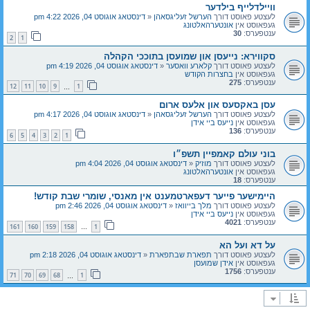
וויילדלייף בילדער
לעצטע פאוסט דורך
הערשל זעליגסאהן
«
דינסטאג אוגוסט 04, 2026 4:22 pm
געפאוסט אין
אונטערהאלטונג
ענטפערס:
30
2
1
סקווירא: נייעסן און שמועסן בתוככי הקהלה
לעצטע פאוסט דורך
קלארע וואסער
«
דינסטאג אוגוסט 04, 2026 4:19 pm
געפאוסט אין
בחצרות הקודש
ענטפערס:
275
12
11
10
9
1
…
עסן באקסעס און אלעס ארום
לעצטע פאוסט דורך
הערשל זעליגסאהן
«
דינסטאג אוגוסט 04, 2026 4:17 pm
געפאוסט אין
נייעס ביי אידן
ענטפערס:
136
6
5
4
3
2
1
בוני עולם קאמפיין תשפ״ו
לעצטע פאוסט דורך
מוזיק
«
דינסטאג אוגוסט 04, 2026 4:04 pm
געפאוסט אין
אונטערהאלטונג
ענטפערס:
18
היימישער פייער דעפארטמענט אין מאנסי, שומרי שבת קודש!
לעצטע פאוסט דורך
מלך בייוואז
«
דינסטאג אוגוסט 04, 2026 2:46 pm
געפאוסט אין
נייעס ביי אידן
ענטפערס:
4021
161
160
159
158
1
…
על דא ועל הא
לעצטע פאוסט דורך
תפארת שבתפארת
«
דינסטאג אוגוסט 04, 2026 2:18 pm
געפאוסט אין
אידן שמועסן
ענטפערס:
1756
71
70
69
68
1
…