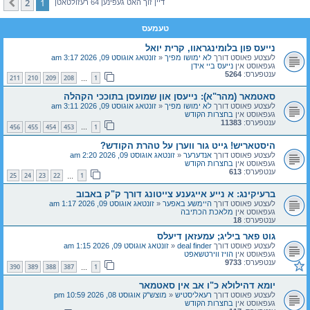
2
1
קומענדיגע
דיין זוך האט געפינען 64 רעזולטאטן
טעמעס
נייעס פון בלומינגראוו, קרית יואל
לעצטע פאוסט דורך
לא ימושו מפיך
«
זונטאג אוגוסט 09, 2026 3:17 am
געפאוסט אין
נייעס ביי אידן
ענטפערס:
5264
211
210
209
208
1
…
סאטמאר (מהר"א): נייעסן און שמועסן בתוככי הקהלה
לעצטע פאוסט דורך
לא ימושו מפיך
«
זונטאג אוגוסט 09, 2026 3:11 am
געפאוסט אין
בחצרות הקודש
ענטפערס:
11383
456
455
454
453
1
…
היסטאריש! גייט גור ווערן על טהרת הקודש?
לעצטע פאוסט דורך
אנדערער
«
זונטאג אוגוסט 09, 2026 2:20 am
געפאוסט אין
בחצרות הקודש
ענטפערס:
613
25
24
23
22
1
…
ברעיקינג: א נייע אייגענע צייטונג דורך ק"ק באבוב
לעצטע פאוסט דורך
היימשע באפער
«
זונטאג אוגוסט 09, 2026 1:17 am
געפאוסט אין
מלאכת הכתיבה
ענטפערס:
18
גוט פאר ביליג; עמעזאן דיעלס
לעצטע פאוסט דורך
deal finder
«
זונטאג אוגוסט 09, 2026 1:15 am
געפאוסט אין
הויז ווירטשאפט
ענטפערס:
9733
390
389
388
387
1
…
יומא דהילולא כ"ו אב אין סאטמאר
לעצטע פאוסט דורך
רעאליסטיש
«
מוצש"ק אוגוסט 08, 2026 10:59 pm
געפאוסט אין
בחצרות הקודש