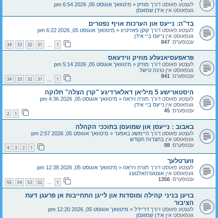
לעצטע פאוסט דורך
מוזיק
«
מיטוואך אוגוסט 05, 2026 6:54 pm
געפאוסט אין
אידן שמועסן
בד"ה: נייעס און הערכות אויף נפטרים
לעצטע פאוסט דורך
קוקן פאזיטיוו
«
מיטוואך אוגוסט 05, 2026 6:22 pm
געפאוסט אין
נייעס ביי אידן
ענטפערס:
847
34
33
32
31
1
…
פראפעסיאנעלע מוזיק ווידעאס
לעצטע פאוסט דורך
מוזיק
«
מיטוואך אוגוסט 05, 2026 5:14 pm
געפאוסט אין
נגינה טישל
ענטפערס:
841
34
33
32
31
1
…
היסטארישע 5 מיליאן דאלארדיגע "קרן הצלה" חלוקה
לעצטע פאוסט דורך
תורה ויראה
«
מיטוואך אוגוסט 05, 2026 4:36 pm
געפאוסט אין
נייעס ביי אידן
ענטפערס:
45
2
1
באבוב : נייעסן און שמועסן בתוככי הקהלה
לעצטע פאוסט דורך
היימשע באפער
«
מיטוואך אוגוסט 05, 2026 2:57 pm
געפאוסט אין
בחצרות הקודש
ענטפערס:
98
4
3
2
1
ווערטלעך
לעצטע פאוסט דורך
תורה ויראה
«
מיטוואך אוגוסט 05, 2026 12:38 pm
געפאוסט אין
אונטערהאלטונג
ענטפערס:
1356
55
54
53
52
1
…
בויען בניני קהילה ומוסדות און לייגן התחייבות אן פרעגן דעת
הציבור
לעצטע פאוסט דורך
דריידל
«
מיטוואך אוגוסט 05, 2026 12:20 pm
געפאוסט אין
אידן שמועסן