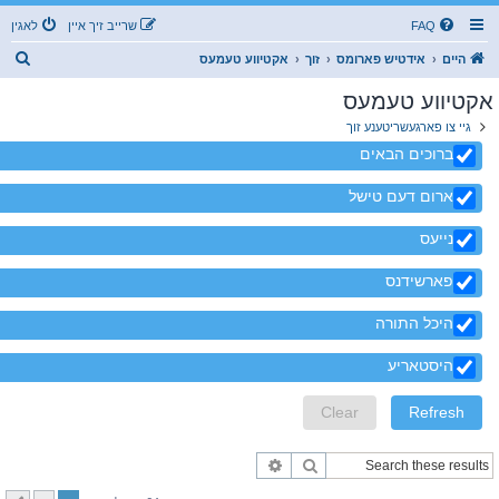
FAQ
שרייב זיך איין
לאגין
ז
היים
אידטיש פארומס
זוך
אקטיווע טעמעס
ו
אקטיווע טעמעס
ך
גיי צו פארגעשריטענע זוך
ברוכים הבאים
ארום דעם טישל
נייעס
פארשידנס
היכל התורה
היסטאריע
זוך
פארגעשריטענע זוך