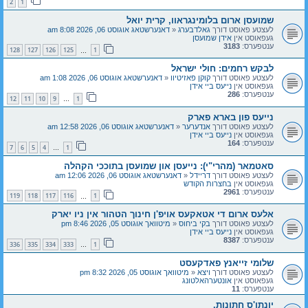
2
1
שמועסן ארום בלומינגראוו, קרית יואל
לעצטע פאוסט דורך
גאלדבערג
«
דאנערשטאג אוגוסט 06, 2026 8:08 am
געפאוסט אין
אידן שמועסן
ענטפערס:
3183
128
127
126
125
1
…
לבקש רחמים: חולי ישראל
לעצטע פאוסט דורך
קוקן פאזיטיוו
«
דאנערשטאג אוגוסט 06, 2026 1:08 am
געפאוסט אין
נייעס ביי אידן
ענטפערס:
286
12
11
10
9
1
…
נייעס פון בארא פארק
לעצטע פאוסט דורך
אנדערער
«
דאנערשטאג אוגוסט 06, 2026 12:58 am
געפאוסט אין
נייעס ביי אידן
ענטפערס:
164
7
6
5
4
1
…
סאטמאר (מהרי"י): נייעסן און שמועסן בתוככי הקהלה
לעצטע פאוסט דורך
דריידל
«
דאנערשטאג אוגוסט 06, 2026 12:06 am
געפאוסט אין
בחצרות הקודש
ענטפערס:
2961
119
118
117
116
1
…
אלעס ארום די אטאקעס אויפ'ן חינוך הטהור אין ניו יארק
לעצטע פאוסט דורך
בקי ביחוס
«
מיטוואך אוגוסט 05, 2026 8:46 pm
געפאוסט אין
נייעס ביי אידן
ענטפערס:
8387
336
335
334
333
1
…
שלומי זייאנץ פאדקעסט
לעצטע פאוסט דורך
ויצא
«
מיטוואך אוגוסט 05, 2026 8:32 pm
געפאוסט אין
אונטערהאלטונג
ענטפערס:
11
יונתן'ס חתונות.