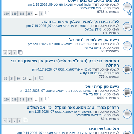
גוט פאר ביליג; עמעזאן דיעלס
לעצטע פאוסט דורך
deal finder
«
זונטאג אוגוסט 09, 2026 1:15 am
געפאוסט אין
הויז ווירטשאפט
ענטפערס:
9733
390
389
388
387
1
…
לע''נ רבינו הק' לאמיר העלפן אינזער ברודער.
לעצטע פאוסט דורך
נויז מאשין
«
פרייטאג אוגוסט 07, 2026 7:19 pm
געפאוסט אין
אידן שמועסן
ענטפערס:
1
נייעס און פעולות פון 'נטרונא'
לעצטע פאוסט דורך
אוטובאס
«
פרייטאג אוגוסט 07, 2026 5:00 pm
געפאוסט אין
נייעס ביי אידן
ענטפערס:
53
3
2
1
סאטמאר בני ברק (הגרח"צ מייזליש): נייעסן און שמועסן בתוככי
הקהלה
לעצטע פאוסט דורך
פעמון
«
פרייטאג אוגוסט 07, 2026 4:17 pm
געפאוסט אין
בחצרות הקודש
ענטפערס:
779
32
31
30
29
1
…
נייעס פון קרית יואל
לעצטע פאוסט דורך
מתיבתא קטנה
«
פרייטאג אוגוסט 07, 2026 3:12 pm
געפאוסט אין
נייעס ביי אידן
ענטפערס:
5492
220
219
218
217
1
…
הרה"ק מהר"י ט"ב מסאטמאר זצוק"ל - כ"ו אב תשל"ט
לעצטע פאוסט דורך
צווייטער
«
פרייטאג אוגוסט 07, 2026 1:35 pm
געפאוסט אין
אידישע היסטאריע
ענטפערס:
82
4
3
2
1
מזל טוב! שידוכים
לעצטע פאוסט דורך
להגדיל הטראסק
«
פרייטאג אוגוסט 07, 2026 9:14 am