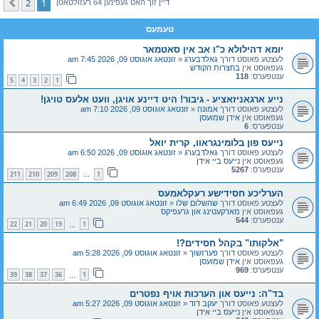
2
1
קומענדיגע
דיין זוך האט געפינען 64 רעזולטאטן
טעמעס
יומא דהילולא כ"ו אב אין סאטמאר
לעצטע פאוסט דורך
גאלדבערג
«
זונטאג אוגוסט 09, 2026 7:45 am
געפאוסט אין
בחצרות הקודש
ענטפערס:
118
5
4
3
2
1
נייע ארגאניזאציע - גיבור! היט דיינע אויגן, וועט אלעס טויגן!
לעצטע פאוסט דורך
אמונה
«
זונטאג אוגוסט 09, 2026 7:10 am
געפאוסט אין
אידן שמועסן
ענטפערס:
6
נייעס פון בלומינגראוו, קרית יואל
לעצטע פאוסט דורך
גאלדבערג
«
זונטאג אוגוסט 09, 2026 6:50 am
געפאוסט אין
נייעס ביי אידן
ענטפערס:
5267
211
210
209
208
1
…
הערליכע חסידישע רעקלאמעס
לעצטע פאוסט דורך
שהשלום שלו
«
זונטאג אוגוסט 09, 2026 6:49 am
געפאוסט אין
מארקעטינג און גרעפיקס
ענטפערס:
544
22
21
20
19
1
…
"אלקותו" בקהל חסידים?!
לעצטע פאוסט דורך
פערזשוך
«
זונטאג אוגוסט 09, 2026 5:28 am
געפאוסט אין
אידן שמועסן
ענטפערס:
969
39
38
37
36
1
…
בד"ה: נייעס און הערכות אויף נפטרים
לעצטע פאוסט דורך
יעקב דוד
«
זונטאג אוגוסט 09, 2026 5:27 am
געפאוסט אין
נייעס ביי אידן