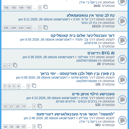
געפאוסט אין
נייעס ביי אידן
ענטפערס:
2642
106
105
104
103
1
…
כת לב טהור אין גוואטעמאלע
לעצטע פאוסט דורך
על פי תורה
«
דאנערשטאג אוגוסט 06, 2026 9:11 pm
געפאוסט אין
כת לב טהור
ענטפערס:
16114
645
644
643
642
1
…
דער וועכנטליכער שלום בית קאנפליקט
לעצטע פאוסט דורך
צבי וחמיד
«
דאנערשטאג אוגוסט 06, 2026 6:55 pm
געפאוסט אין
ארטיקלען
ענטפערס:
1
BYG AI וידיאו'ס
לעצטע פאוסט דורך
וואוילער
«
דאנערשטאג אוגוסט 06, 2026 5:39 pm
געפאוסט אין
אונטערהאלטונג
ענטפערס:
28
2
1
בֵּין פָּארָן וּבֵין תֹּפֶל וְלָבָן פאדקעסט - יוסי בראך
לעצטע פאוסט דורך
מחפש שלווה
«
דאנערשטאג אוגוסט 06, 2026 5:08 pm
געפאוסט אין
אונטערהאלטונג
ענטפערס:
155
7
6
5
4
1
…
טעכנישע הילף אויפן סייט
לעצטע פאוסט דורך
מוזיק
«
דאנערשטאג אוגוסט 06, 2026 4:13 pm
געפאוסט אין
ברוכים הבאים - אידטיש פארום
ענטפערס:
533
22
21
20
19
1
…
"למעשה" הכשר אויף טעכנאלאגישע דעווייסעס
לעצטע פאוסט דורך
גארילע
«
דאנערשטאג אוגוסט 06, 2026 2:46 pm
געפאוסט אין
נייעס ביי אידן
ענטפערס:
983
40
39
38
37
1
…