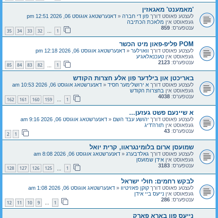
'מאמענט' מאגאזין
לעצטע פאוסט דורך
פון די חברה
«
דאנערשטאג אוגוסט 06, 2026 12:51 pm
געפאוסט אין
מלאכת הכתיבה
ענטפערס:
859
35
34
33
32
1
…
POM פליפ-פאון מיט הכשר
לעצטע פאוסט דורך
וואוילער
«
דאנערשטאג אוגוסט 06, 2026 12:18 pm
געפאוסט אין
טעכנאלאגיע
ענטפערס:
2123
85
84
83
82
1
…
באריכטן און בילדער פון אלע חצרות הקודש
לעצטע פאוסט דורך
א ירושלימער חסיד
«
דאנערשטאג אוגוסט 06, 2026 10:53 am
געפאוסט אין
בחצרות הקודש
ענטפערס:
4038
162
161
160
159
1
…
א שיינעם פשט געזען…
לעצטע פאוסט דורך
יהושע עבד השם
«
דאנערשטאג אוגוסט 06, 2026 9:16 am
געפאוסט אין
תורה'דיג
ענטפערס:
43
2
1
שמועסן ארום בלומינגראוו, קרית יואל
לעצטע פאוסט דורך
גאלדבערג
«
דאנערשטאג אוגוסט 06, 2026 8:08 am
געפאוסט אין
אידן שמועסן
ענטפערס:
3183
128
127
126
125
1
…
לבקש רחמים: חולי ישראל
לעצטע פאוסט דורך
קוקן פאזיטיוו
«
דאנערשטאג אוגוסט 06, 2026 1:08 am
געפאוסט אין
נייעס ביי אידן
ענטפערס:
286
12
11
10
9
1
…
נייעס פון בארא פארק