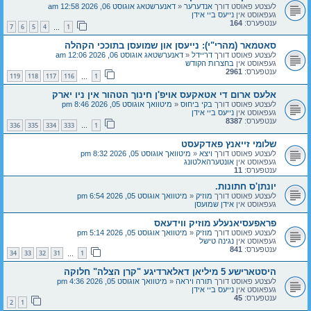
לעצטע פאוסט דורך
אנדערער
«
דאנערשטאג אוגוסט 06, 2026 12:58 am
געפאוסט אין
נייעס ביי אידן
ענטפערס:
164
7
6
5
4
1
…
סאטמאר (מהרי"י): נייעסן און שמועסן בתוככי הקהלה
לעצטע פאוסט דורך
דריידל
«
דאנערשטאג אוגוסט 06, 2026 12:06 am
געפאוסט אין
בחצרות הקודש
ענטפערס:
2961
119
118
117
116
1
…
אלעס ארום די אטאקעס אויפ'ן חינוך הטהור אין ניו יארק
לעצטע פאוסט דורך
בקי ביחוס
«
מיטוואך אוגוסט 05, 2026 8:46 pm
געפאוסט אין
נייעס ביי אידן
ענטפערס:
8387
336
335
334
333
1
…
שלומי זייאנץ פאדקעסט
לעצטע פאוסט דורך
ויצא
«
מיטוואך אוגוסט 05, 2026 8:32 pm
געפאוסט אין
אונטערהאלטונג
ענטפערס:
11
יונתן'ס חתונות.
לעצטע פאוסט דורך
מוזיק
«
מיטוואך אוגוסט 05, 2026 6:54 pm
געפאוסט אין
אידן שמועסן
פראפעסיאנעלע מוזיק ווידעאס
לעצטע פאוסט דורך
מוזיק
«
מיטוואך אוגוסט 05, 2026 5:14 pm
געפאוסט אין
נגינה טישל
ענטפערס:
841
34
33
32
31
1
…
היסטארישע 5 מיליאן דאלארדיגע "קרן הצלה" חלוקה
לעצטע פאוסט דורך
תורה ויראה
«
מיטוואך אוגוסט 05, 2026 4:36 pm
געפאוסט אין
נייעס ביי אידן
ענטפערס:
45
2
1