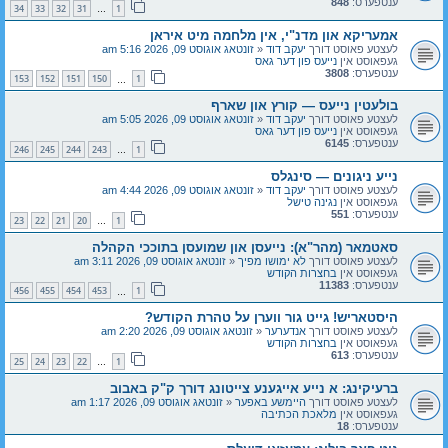
ענטפערס:
848
34
33
32
31
1
…
אמעריקא און מדנ"י, אין מלחמה מיט איראן
לעצטע פאוסט דורך
יעקב דוד
«
זונטאג אוגוסט 09, 2026 5:16 am
געפאוסט אין
נייעס פון דער גאס
ענטפערס:
3808
153
152
151
150
1
…
בולעטין נייעס — קורץ און שארף
לעצטע פאוסט דורך
יעקב דוד
«
זונטאג אוגוסט 09, 2026 5:05 am
געפאוסט אין
נייעס פון דער גאס
ענטפערס:
6145
246
245
244
243
1
…
נייע ניגונים — סינגלס
לעצטע פאוסט דורך
יעקב דוד
«
זונטאג אוגוסט 09, 2026 4:44 am
געפאוסט אין
נגינה טישל
ענטפערס:
551
23
22
21
20
1
…
סאטמאר (מהר"א): נייעסן און שמועסן בתוככי הקהלה
לעצטע פאוסט דורך
לא ימושו מפיך
«
זונטאג אוגוסט 09, 2026 3:11 am
געפאוסט אין
בחצרות הקודש
ענטפערס:
11383
456
455
454
453
1
…
היסטאריש! גייט גור ווערן על טהרת הקודש?
לעצטע פאוסט דורך
אנדערער
«
זונטאג אוגוסט 09, 2026 2:20 am
געפאוסט אין
בחצרות הקודש
ענטפערס:
613
25
24
23
22
1
…
ברעיקינג: א נייע אייגענע צייטונג דורך ק"ק באבוב
לעצטע פאוסט דורך
היימשע באפער
«
זונטאג אוגוסט 09, 2026 1:17 am
געפאוסט אין
מלאכת הכתיבה
ענטפערס:
18