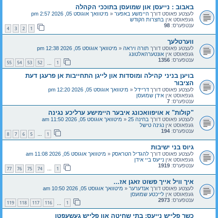
באבוב : נייעסן און שמועסן בתוככי הקהלה
לעצטע פאוסט דורך
היימשע באפער
«
מיטוואך אוגוסט 05, 2026 2:57 pm
געפאוסט אין
בחצרות הקודש
ענטפערס:
98
4
3
2
1
ווערטלעך
לעצטע פאוסט דורך
תורה ויראה
«
מיטוואך אוגוסט 05, 2026 12:38 pm
געפאוסט אין
אונטערהאלטונג
ענטפערס:
1356
55
54
53
52
1
…
בויען בניני קהילה ומוסדות און לייגן התחייבות אן פרעגן דעת
הציבור
לעצטע פאוסט דורך
דריידל
«
מיטוואך אוגוסט 05, 2026 12:20 pm
געפאוסט אין
אידן שמועסן
ענטפערס:
7
"קולות" א אויפוואכונג איבער היימישע ערליכע נגינה
לעצטע פאוסט דורך
בחינה 25
«
מיטוואך אוגוסט 05, 2026 11:50 am
געפאוסט אין
נגינה טישל
ענטפערס:
194
8
7
6
5
1
…
גיוס בני ישיבות
לעצטע פאוסט דורך
להגדיל הטראסק
«
מיטוואך אוגוסט 05, 2026 11:08 am
געפאוסט אין
נייעס ביי אידן
ענטפערס:
1919
77
76
75
74
1
…
איך וויל אייך פשוט זאגן אז…
לעצטע פאוסט דורך
אנדערער
«
מיטוואך אוגוסט 05, 2026 10:50 am
געפאוסט אין
לייכטע שמועסן
ענטפערס:
2973
119
118
117
116
1
…
כשר פלייש נייעס: בתי שחיטה און פלייש געשעפטן