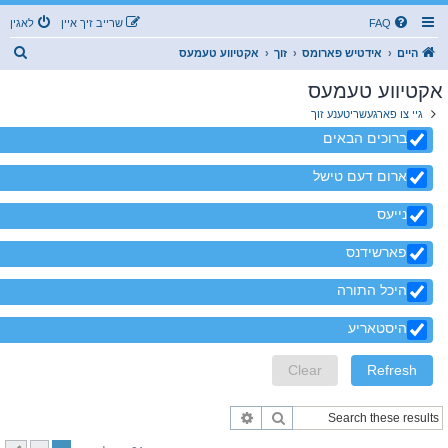
FAQ
שרייב זיך איין
לאגין
ז
היים
אידטיש פארומס
זוך
אקטיווע טעמעס
ו
אקטיווע טעמעס
ך
גיי צו פארגעשריטענע זוך
ברוכים הבאים
ארום דעם טישל
נייעס
פארשידנס
היכל התורה
היסטאריע
זוך
פארגעשריטענע זוך