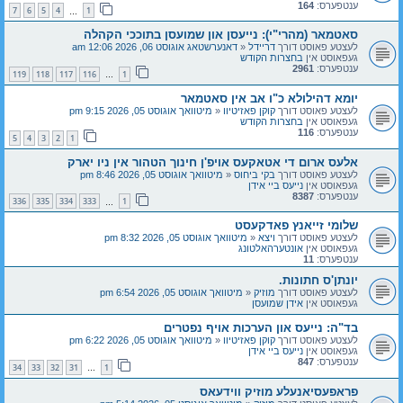
ענטפערס:
164
7
6
5
4
1
…
סאטמאר (מהרי"י): נייעסן און שמועסן בתוככי הקהלה
לעצטע פאוסט דורך
דריידל
«
דאנערשטאג אוגוסט 06, 2026 12:06 am
געפאוסט אין
בחצרות הקודש
ענטפערס:
2961
119
118
117
116
1
…
יומא דהילולא כ"ו אב אין סאטמאר
לעצטע פאוסט דורך
קוקן פאזיטיוו
«
מיטוואך אוגוסט 05, 2026 9:15 pm
געפאוסט אין
בחצרות הקודש
ענטפערס:
116
5
4
3
2
1
אלעס ארום די אטאקעס אויפ'ן חינוך הטהור אין ניו יארק
לעצטע פאוסט דורך
בקי ביחוס
«
מיטוואך אוגוסט 05, 2026 8:46 pm
געפאוסט אין
נייעס ביי אידן
ענטפערס:
8387
336
335
334
333
1
…
שלומי זייאנץ פאדקעסט
לעצטע פאוסט דורך
ויצא
«
מיטוואך אוגוסט 05, 2026 8:32 pm
געפאוסט אין
אונטערהאלטונג
ענטפערס:
11
יונתן'ס חתונות.
לעצטע פאוסט דורך
מוזיק
«
מיטוואך אוגוסט 05, 2026 6:54 pm
געפאוסט אין
אידן שמועסן
בד"ה: נייעס און הערכות אויף נפטרים
לעצטע פאוסט דורך
קוקן פאזיטיוו
«
מיטוואך אוגוסט 05, 2026 6:22 pm
געפאוסט אין
נייעס ביי אידן
ענטפערס:
847
34
33
32
31
1
…
פראפעסיאנעלע מוזיק ווידעאס