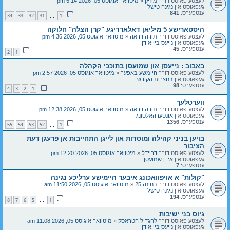
לעצטע פאוסט דורך
מוזיק
«
מיטוואך אוגוסט 05, 2026 5:14 pm
געפאוסט אין
נגינה טישל
ענטפערס:
841
34
33
32
31
1
…
היסטארישע 5 מיליאן דאלארדיגע "קרן הצלה" חלוקה
לעצטע פאוסט דורך
תורה ויראה
«
מיטוואך אוגוסט 05, 2026 4:36 pm
געפאוסט אין
נייעס ביי אידן
ענטפערס:
45
2
1
באבוב : נייעסן און שמועסן בתוככי הקהלה
לעצטע פאוסט דורך
היימשע באפער
«
מיטוואך אוגוסט 05, 2026 2:57 pm
געפאוסט אין
בחצרות הקודש
ענטפערס:
98
4
3
2
1
ווערטלעך
לעצטע פאוסט דורך
תורה ויראה
«
מיטוואך אוגוסט 05, 2026 12:38 pm
געפאוסט אין
אונטערהאלטונג
ענטפערס:
1356
55
54
53
52
1
…
בויען בניני קהילה ומוסדות און לייגן התחייבות אן פרעגן דעת
הציבור
לעצטע פאוסט דורך
דריידל
«
מיטוואך אוגוסט 05, 2026 12:20 pm
געפאוסט אין
אידן שמועסן
ענטפערס:
7
"קולות" א אויפוואכונג איבער היימישע ערליכע נגינה
לעצטע פאוסט דורך
בחינה 25
«
מיטוואך אוגוסט 05, 2026 11:50 am
געפאוסט אין
נגינה טישל
ענטפערס:
194
8
7
6
5
1
…
גיוס בני ישיבות
לעצטע פאוסט דורך
להגדיל הטראסק
«
מיטוואך אוגוסט 05, 2026 11:08 am
געפאוסט אין
נייעס ביי אידן