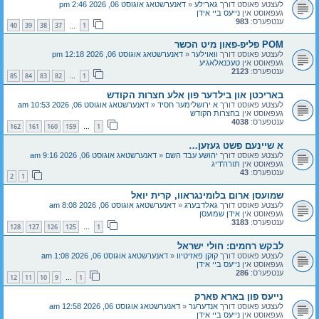
לעצטע פאוסט דורך
גארילע
«
דאנערשטאג אוגוסט 06, 2026 2:46 pm
געפאוסט אין
נייעס ביי אידן
ענטפערס:
983
40
39
38
37
1
…
POM פליפ-פאון מיט הכשר
לעצטע פאוסט דורך
וואוילער
«
דאנערשטאג אוגוסט 06, 2026 12:18 pm
געפאוסט אין
טעכנאלאגיע
ענטפערס:
2123
85
84
83
82
1
…
באריכטן און בילדער פון אלע חצרות הקודש
לעצטע פאוסט דורך
א ירושלימער חסיד
«
דאנערשטאג אוגוסט 06, 2026 10:53 am
געפאוסט אין
בחצרות הקודש
ענטפערס:
4038
162
161
160
159
1
…
א שיינעם פשט געזען…
לעצטע פאוסט דורך
יהושע עבד השם
«
דאנערשטאג אוגוסט 06, 2026 9:16 am
געפאוסט אין
תורה'דיג
ענטפערס:
43
2
1
שמועסן ארום בלומינגראוו, קרית יואל
לעצטע פאוסט דורך
גאלדבערג
«
דאנערשטאג אוגוסט 06, 2026 8:08 am
געפאוסט אין
אידן שמועסן
ענטפערס:
3183
128
127
126
125
1
…
לבקש רחמים: חולי ישראל
לעצטע פאוסט דורך
קוקן פאזיטיוו
«
דאנערשטאג אוגוסט 06, 2026 1:08 am
געפאוסט אין
נייעס ביי אידן
ענטפערס:
286
12
11
10
9
1
…
נייעס פון בארא פארק
לעצטע פאוסט דורך
אנדערער
«
דאנערשטאג אוגוסט 06, 2026 12:58 am
געפאוסט אין
נייעס ביי אידן