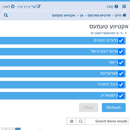
FAQ
שרייב זיך איין
לאגין
ז
היים
אידטיש פארומס
זוך
אקטיווע טעמעס
ו
אקטיווע טעמעס
ך
גיי צו פארגעשריטענע זוך
ברוכים הבאים
ארום דעם טישל
נייעס
פארשידנס
היכל התורה
היסטאריע
זוך
פארגעשריטענע זוך