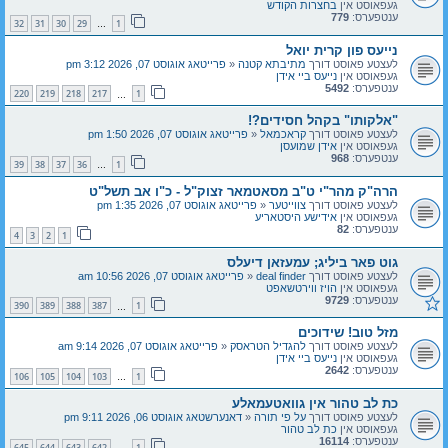
געפאוסט אין
בחצרות הקודש
ענטפערס:
779
32
31
30
29
1
…
נייעס פון קרית יואל
לעצטע פאוסט דורך
מתיבתא קטנה
«
פרייטאג אוגוסט 07, 2026 3:12 pm
געפאוסט אין
נייעס ביי אידן
ענטפערס:
5492
220
219
218
217
1
…
"אלקותו" בקהל חסידים?!
לעצטע פאוסט דורך
קראכמאל
«
פרייטאג אוגוסט 07, 2026 1:50 pm
געפאוסט אין
אידן שמועסן
ענטפערס:
968
39
38
37
36
1
…
הרה"ק מהר"י ט"ב מסאטמאר זצוק"ל - כ"ו אב תשל"ט
לעצטע פאוסט דורך
צווייטער
«
פרייטאג אוגוסט 07, 2026 1:35 pm
געפאוסט אין
אידישע היסטאריע
ענטפערס:
82
4
3
2
1
גוט פאר ביליג; עמעזאן דיעלס
לעצטע פאוסט דורך
deal finder
«
פרייטאג אוגוסט 07, 2026 10:56 am
געפאוסט אין
הויז ווירטשאפט
ענטפערס:
9729
390
389
388
387
1
…
מזל טוב! שידוכים
לעצטע פאוסט דורך
להגדיל הטראסק
«
פרייטאג אוגוסט 07, 2026 9:14 am
געפאוסט אין
נייעס ביי אידן
ענטפערס:
2642
106
105
104
103
1
…
כת לב טהור אין גוואטעמאלע
לעצטע פאוסט דורך
על פי תורה
«
דאנערשטאג אוגוסט 06, 2026 9:11 pm
געפאוסט אין
כת לב טהור
ענטפערס:
16114
645
644
643
642
1