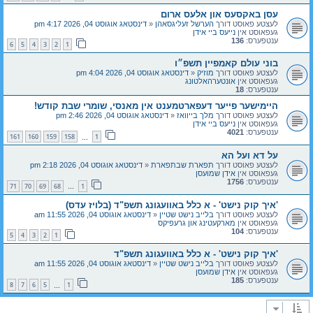
עסן באקסעס און אלעס ארום
לעצטע פאוסט דורך
הערשל זעליגסאהן
«
דינסטאג אוגוסט 04, 2026 4:17 pm
געפאוסט אין
נייעס ביי אידן
ענטפערס:
136
6
5
4
3
2
1
בוני עולם קאמפיין תשפ״ו
לעצטע פאוסט דורך
מוזיק
«
דינסטאג אוגוסט 04, 2026 4:04 pm
געפאוסט אין
אונטערהאלטונג
ענטפערס:
18
היימישער פייער דעפארטמענט אין מאנסי, שומרי שבת קודש!
לעצטע פאוסט דורך
מלך בייוואז
«
דינסטאג אוגוסט 04, 2026 2:46 pm
געפאוסט אין
נייעס ביי אידן
ענטפערס:
4021
161
160
159
158
1
…
על דא ועל הא
לעצטע פאוסט דורך
תפארת שבתפארת
«
דינסטאג אוגוסט 04, 2026 2:18 pm
געפאוסט אין
אידן שמועסן
ענטפערס:
1756
71
70
69
68
1
…
'איך קוק נישט' - א כלל באוועגונג תשפ"ד (בלויז עדס)
לעצטע פאוסט דורך
בלייב נישט שטיין
«
דינסטאג אוגוסט 04, 2026 11:55 am
געפאוסט אין
מארקעטינג און גרעפיקס
ענטפערס:
104
5
4
3
2
1
'איך קוק נישט' - א כלל באוועגונג תשפ"ד
לעצטע פאוסט דורך
בלייב נישט שטיין
«
דינסטאג אוגוסט 04, 2026 11:55 am
געפאוסט אין
אידן שמועסן
ענטפערס:
185
8
7
6
5
1
…