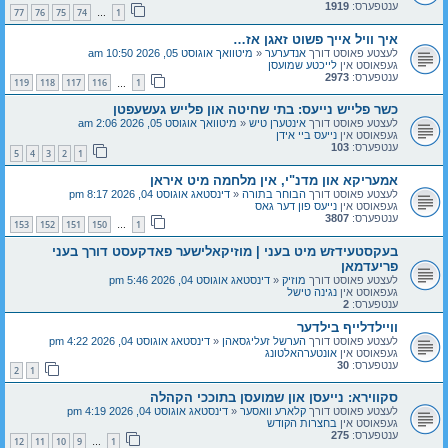
ענטפערס:
1919
77
76
75
74
1
…
איך וויל אייך פשוט זאגן אז…
לעצטע פאוסט דורך
אנדערער
«
מיטוואך אוגוסט 05, 2026 10:50 am
געפאוסט אין
לייכטע שמועסן
ענטפערס:
2973
119
118
117
116
1
…
כשר פלייש נייעס: בתי שחיטה און פלייש געשעפטן
לעצטע פאוסט דורך
אינטערן טיש
«
מיטוואך אוגוסט 05, 2026 2:06 am
געפאוסט אין
נייעס ביי אידן
ענטפערס:
103
5
4
3
2
1
אמעריקא און מדנ"י, אין מלחמה מיט איראן
לעצטע פאוסט דורך
הבוחר בתורה
«
דינסטאג אוגוסט 04, 2026 8:17 pm
געפאוסט אין
נייעס פון דער גאס
ענטפערס:
3807
153
152
151
150
1
…
בעקסטעידזש מיט בעני | מוזיקאלישער פאדקעסט דורך בעני
פריעדמאן
לעצטע פאוסט דורך
מוזיק
«
דינסטאג אוגוסט 04, 2026 5:46 pm
געפאוסט אין
נגינה טישל
ענטפערס:
2
וויילדלייף בילדער
לעצטע פאוסט דורך
הערשל זעליגסאהן
«
דינסטאג אוגוסט 04, 2026 4:22 pm
געפאוסט אין
אונטערהאלטונג
ענטפערס:
30
2
1
סקווירא: נייעסן און שמועסן בתוככי הקהלה
לעצטע פאוסט דורך
קלארע וואסער
«
דינסטאג אוגוסט 04, 2026 4:19 pm
געפאוסט אין
בחצרות הקודש
ענטפערס:
275
12
11
10
9
1
…