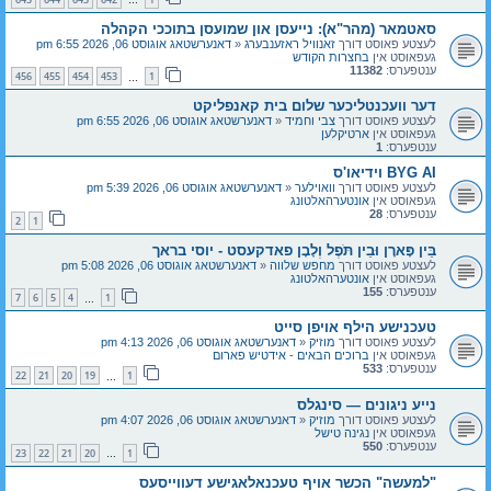
…
סאטמאר (מהר"א): נייעסן און שמועסן בתוככי הקהלה
לעצטע פאוסט דורך
זאנוויל ראזענבערג
«
דאנערשטאג אוגוסט 06, 2026 6:55 pm
געפאוסט אין
בחצרות הקודש
ענטפערס:
11382
456
455
454
453
1
…
דער וועכנטליכער שלום בית קאנפליקט
לעצטע פאוסט דורך
צבי וחמיד
«
דאנערשטאג אוגוסט 06, 2026 6:55 pm
געפאוסט אין
ארטיקלען
ענטפערס:
1
BYG AI וידיאו'ס
לעצטע פאוסט דורך
וואוילער
«
דאנערשטאג אוגוסט 06, 2026 5:39 pm
געפאוסט אין
אונטערהאלטונג
ענטפערס:
28
2
1
בֵּין פָּארָן וּבֵין תֹּפֶל וְלָבָן פאדקעסט - יוסי בראך
לעצטע פאוסט דורך
מחפש שלווה
«
דאנערשטאג אוגוסט 06, 2026 5:08 pm
געפאוסט אין
אונטערהאלטונג
ענטפערס:
155
7
6
5
4
1
…
טעכנישע הילף אויפן סייט
לעצטע פאוסט דורך
מוזיק
«
דאנערשטאג אוגוסט 06, 2026 4:13 pm
געפאוסט אין
ברוכים הבאים - אידטיש פארום
ענטפערס:
533
22
21
20
19
1
…
נייע ניגונים — סינגלס
לעצטע פאוסט דורך
מוזיק
«
דאנערשטאג אוגוסט 06, 2026 4:07 pm
געפאוסט אין
נגינה טישל
ענטפערס:
550
23
22
21
20
1
…
"למעשה" הכשר אויף טעכנאלאגישע דעווייסעס