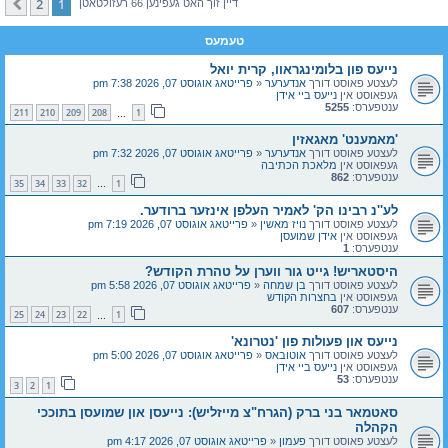
2
1
קומענדיגע
דיין זוך האט געפינען 66 רעזולטאטן
טעמעס
נייעס פון בלומינגראוו, קרית יואל
לעצטע פאוסט דורך
אנדערער
«
פרייטאג אוגוסט 07, 2026 7:38 pm
געפאוסט אין
נייעס ביי אידן
ענטפערס:
5255
211
210
209
208
1
…
'מאמענט' מאגאזין
לעצטע פאוסט דורך
אנדערער
«
פרייטאג אוגוסט 07, 2026 7:32 pm
געפאוסט אין
מלאכת הכתיבה
ענטפערס:
862
35
34
33
32
1
…
לע''נ רבינו הק' לאמיר העלפן אינזער ברודער.
לעצטע פאוסט דורך
נויז מאשין
«
פרייטאג אוגוסט 07, 2026 7:19 pm
געפאוסט אין
אידן שמועסן
ענטפערס:
1
היסטאריש! גייט גור ווערן על טהרת הקודש?
לעצטע פאוסט דורך
בן שמחה
«
פרייטאג אוגוסט 07, 2026 5:58 pm
געפאוסט אין
בחצרות הקודש
ענטפערס:
607
25
24
23
22
1
…
נייעס און פעולות פון 'נטרונא'
לעצטע פאוסט דורך
אוטובאס
«
פרייטאג אוגוסט 07, 2026 5:00 pm
געפאוסט אין
נייעס ביי אידן
ענטפערס:
53
3
2
1
סאטמאר בני ברק (הגרח"צ מייזליש): נייעסן און שמועסן בתוככי
הקהלה
לעצטע פאוסט דורך
פעמון
«
פרייטאג אוגוסט 07, 2026 4:17 pm