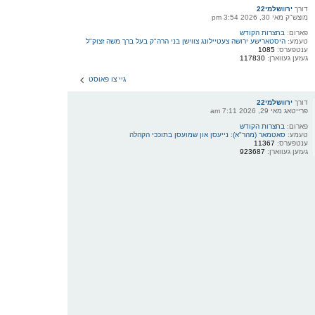
דורך
ירוושלמי22
מוצש"ק מאי 30, 2026 3:54 pm
פארום:
בחצרות הקודש
טעמע:
היסטארישע ירושה צעטיילונג צווישן בני הרה"ק בעל ברך משה זצוק"ל
ענטפערס:
1085
געזען געווארן:
117830
גיי צו פאוסט
דורך
ירוושלמי22
פרייטאג מאי 29, 2026 7:11 am
פארום:
בחצרות הקודש
טעמע:
סאטמאר (מהר"א): נייעסן און שמועסן בתוככי הקהלה
ענטפערס:
11367
געזען געווארן:
923687