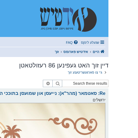
שנעלע לינקס
FAQ
היים
אידטיש פארומס
זוך
דיין זוך האט געפינען 86 רעזולטאטן
גיי צו פארגעשריטענע זוך
זוך
פארגעשריטענע זוך
Re: סאטמאר (מהר"א): נייעסן און שמועסן בתוככי הקהלה
ירושלים