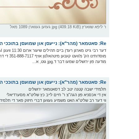
ר ליפא שווארץ.jpg (409.18 KiB) געזען געווארן 1089 מאל
Re: סאטמאר (מהר"א): נייעסן און שמועסן בתוככי הקהלה
מוסדותינו
מודעה פון ירושלים שמעו דבר ד.jpg גוט, א...
Re: סאטמאר (מהר"א): נייעסן און שמועסן בתוככי הקהלה
תלמידי ישבה קטנה יטב לב דסאטמאר ירושלים
אין די אכסניא פון הגה"צ ר' חיים לייב כץ שליט"א מסערדיאלי
ווי דער רב שליט"א האט משמיע געווען דברי חיזוק פאר די תלמיד