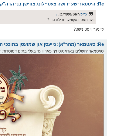
Re: היסטארישע ירושה צעטיילונג צווישן בני הרה"ק בעל ברך משה זצוק"ל
עריק
האט געשריבן:
↑
ווער האט באקומען חבילה ג וד?
קיינער וויסט נישט?
Re: סאטמאר (מהר"א): נייעסן און שמועסן בתוככי הקהלה
סאטמאר ירושלים באדאנקט זיך פאר וועד בעלי בתים דמוסדות י