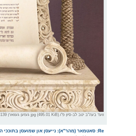
וועד בעה''ב יטב לב-סיון פ''ו.jpg (495.01 KiB) געזען געווארן 3139 מאל
Re: סאטמאר (מהר"א): נייעסן און שמועסן בתוככי הקהלה