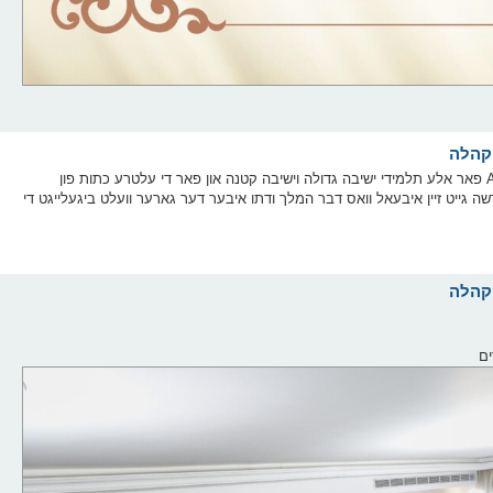
דער רבי גייט מארגן רעדן ביים תהילים שיעור ארום 11:30 וועגן AI פאר אלע תלמידי ישיבה גדולה וישיבה קטנה און פאר די עלטרע כתות פון
 הק' מ'וועט קענען מיטהאלטן אויף 351-888-7117 די דרשה גייט זיין איבעאל וואס דבר המלך ודתו איבער דער גארער וועלט ביגעלייגט די
ים