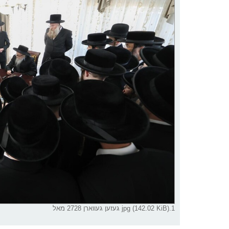
1.jpg (142.02 KiB) געזען געווארן 2728 מאל