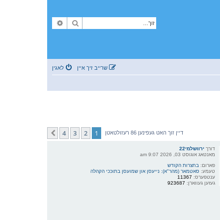
זוך
פארגעשריטענע זוך
שרייב זיך איין
לאגין
4
3
2
1
קומענדיגע
דיין זוך האט געפינען 86 רעזולטאטן
דורך
ירוושלמי22
מאנטאג אוגוסט 03, 2026 9:07 am
פארום:
בחצרות הקודש
טעמע:
סאטמאר (מהר"א): נייעסן און שמועסן בתוככי הקהלה
ענטפערס:
11367
געזען געווארן:
923687