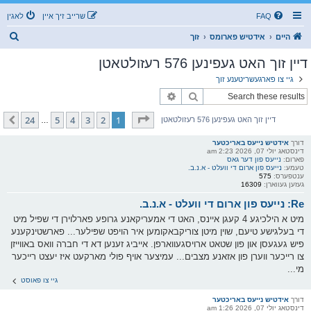
FAQ
שרייב זיך איין
לאגין
ז
היים
אידטיש פארומס
זוך
ו
דיין זוך האט געפינען 576 רעזולטאטן
ך
גיי צו פארגעשריטענע זוך
זוך
פארגעשריטענע זוך
בלאט
1
פון
24
24
5
4
3
2
1
קומענדיגע
דיין זוך האט געפינען 576 רעזולטאטן
…
דורך
אידטיש נייעס באריכטער
דינסטאג יולי 07, 2026 2:23 am
פארום:
נייעס פון דער גאס
טעמע:
נייעס פון ארום די וועלט - א.נ.ב.
ענטפערס:
575
געזען געווארן:
16309
Re: נייעס פון ארום די וועלט - א.נ.ב.
מיט א הילכיגע 4 קעגן איינס, האט די אמעריקאנע גרופע פארלוירן די שפיל מיט
די בעלגישע טיעם, שוין מיטן צוריקבאקומען איר הויפט שפּילער... פארשטינקענע
פיש געגעסן און פון שטאט ארויסגעווארפן. אייביג זענען דא די חברה וואס באווייזן
צו רייכער ווערן פון אזאנע מצבים... עמיצער אויף פולי מארקעט איז יעצט רייכער
מי...
גיי צו פאוסט
דורך
אידטיש נייעס באריכטער
דינסטאג יולי 07, 2026 1:26 am