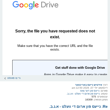
גיי צו פאוסט
דורך
אידטיש נייעס באריכטער
דינסטאג יולי 07, 2026 12:50 am
פארום:
נייעס פון דער גאס
טעמע:
נייעס פון ארום די וועלט - א.נ.ב.
ענטפערס:
575
געזען געווארן:
16309
Re: נייעס פון ארום די וועלט - א.נ.ב.