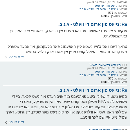
מאנטאג יולי 06, 2026 9:57 pm
פארום:
נייעס פון דער גאס
טעמע:
נייעס פון ארום די וועלט - א.נ.ב.
ענטפערס:
575
געזען געווארן:
16309
Re: נייעס פון ארום די וועלט - א.נ.ב.
אנקעטע איבער די גאווערנער פארמעסט אין ניו יארק, צייגט וויי זאכן האבן זיך
פארשמעלערט.
טראץ דעם וואס ס'איז נישטא קיין האפענונג פאר בלעקמאן, איז אבער שטארק
מערקבאר ווי שוואך האוקל קומט אריין אין אזא דארק בלויע סטעיט
גיי צו פאוסט
דורך
אידטיש נייעס באריכטער
מאנטאג יולי 06, 2026 9:41 pm
פארום:
נייעס פון דער גאס
טעמע:
נייעס פון ארום די וועלט - א.נ.ב.
ענטפערס:
575
געזען געווארן:
16309
Re: נייעס פון ארום די וועלט - א.נ.ב.
כ'קען נישט די שפיל, ביטע פארגעבט מיר אויב רעדט איך נישט קלאר. ביי די
אלוועלטליכע FiFA שפילן וואס קומט יעצט פאר אין אמעריקע, האט די
אמעריקאנער סאקער שפילער ערהאלטן א רויטע קארטל, וואס באדייט אז דער
שפילער האט געטון א ווילדע אקט און ער קען נישט מער שפילן, זיין גרופע דארף
שפילן מיט איין שפילער ווייניג...
גיי צו פאוסט