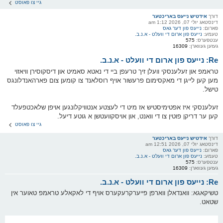
גיי צו פאוסט
דורך
אידטיש נייעס באריכטער
דינסטאג יולי 07, 2026 1:12 am
פארום:
נייעס פון דער גאס
טעמע:
נייעס פון ארום די וועלט - א.נ.ב.
ענטפערס:
575
געזען געווארן:
16309
Re: נייעס פון ארום די וועלט - א.נ.ב.
טראמפ און זעלענסקי וועלן זיך טרעפן ביי די נאטא סאמיט און דיסקוסירן וויאזוי
מען קען לייגן די מאקסימום פרעשור אויף רוסלאנד צו קומען צום פארהאנדלונגס
טישל.
זעלענסקי איז אפטימיסטיש אז מיט די לעצטע אנטוויקלונגען אויפן שלאכטפעלד
קען ער דריקן פוטין צו די וואנט, און אויסקוועטשן א גוטע דיעל.
גיי צו פאוסט
דורך
אידטיש נייעס באריכטער
דינסטאג יולי 07, 2026 12:51 am
פארום:
נייעס פון דער גאס
טעמע:
נייעס פון ארום די וועלט - א.נ.ב.
ענטפערס:
575
געזען געווארן:
16309
Re: נייעס פון ארום די וועלט - א.נ.ב.
טשיקאגא: וואנדאלן ווארפן פייערקרעקערס אויף די לאקאלע טראמפ טאוער אין
שטאט.