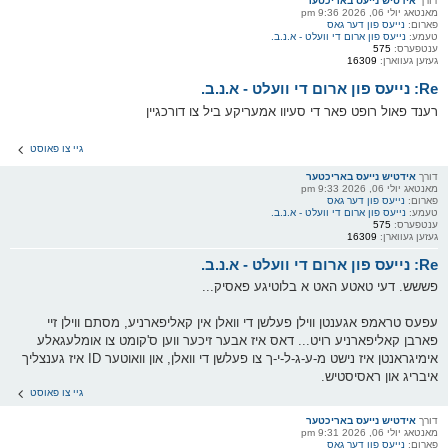
דורך
אידטיש נייעס באריכטער
מאנטאג יולי 06, 2026 9:36 pm
פארום:
נייעס פון דער גאס
טעמע:
נייעס פון ארום די וועלט - א.נ.ב.
ענטפערס:
575
געזען געווארן:
16309
Re: נייעס פון ארום די וועלט - א.נ.ב.
רענד פאול רופט פאר די סעיוו אמעריקע ביל צו דורכגיין
גיי צו פאוסט
דורך
אידטיש נייעס באריכטער
מאנטאג יולי 06, 2026 9:33 pm
פארום:
נייעס פון דער גאס
טעמע:
נייעס פון ארום די וועלט - א.נ.ב.
ענטפערס:
575
געזען געווארן:
16309
Re: נייעס פון ארום די וועלט - א.נ.ב.
פששש. דעי טאטע האט א בלוטיגע פאסיק...
עפעס טראמפ אגענטן ווילן פעלשן די וואלן אין קאליפארניע, מסתם ווילן זיי
פארבן קאליפארניע רויט... דאס איז אבער זיכער ווען ס'קומט צו אומלעגאלע
אימיגראנטן איז נישט מ-ע-ג-ל-י-ך צו פעלשן די וואלן, און וואוטער ID איז גענצליך
איבריג און ראסיסטיש.
גיי צו פאוסט
דורך
אידטיש נייעס באריכטער
מאנטאג יולי 06, 2026 9:31 pm
פארום:
נייעס פון דער גאס