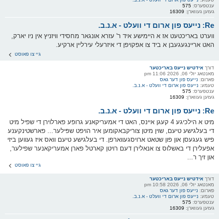
ענטפערס:
575
געזען געווארן:
16309
Re: נייעס פון ארום די וועלט - א.נ.ב.
ווערט באריכטעט אז א היימישע איד ר' עזרא אונגאר מחסידי וויזניץ אין ניו יארק,
האט אריינגעגעבן א ביד צו אפקויפן די איזרעלי עירליין ארקיע.
גיי צו פאוסט
דורך
אידטיש נייעס באריכטער
מאנטאג יולי 06, 2026 11:06 pm
פארום:
נייעס פון דער גאס
טעמע:
נייעס פון ארום די וועלט - א.נ.ב.
ענטפערס:
575
געזען געווארן:
16309
Re: נייעס פון ארום די וועלט - א.נ.ב.
מיט א הילכיגע 4 קעגן איינס, האט די אמעריקאנע גרופע פארלוירן די שפיל מיט
די בעלגישע טיעם, שוין מיטן צוריקבאקומען איר הויפט שפּילער... פארשטינקענע
פיש געגעסן און פון שטאט ארויסגעווארפן. די בעלגישע טיעם וואס איז געווען ביזי
אפעלירן די באשלוס צו אנאלירן דעם רויטן קארטל פארן אמעריקאנער שפילער,
און זיך ר...
גיי צו פאוסט
דורך
אידטיש נייעס באריכטער
מאנטאג יולי 06, 2026 10:58 pm
פארום:
נייעס פון דער גאס
טעמע:
נייעס פון ארום די וועלט - א.נ.ב.
ענטפערס:
575
געזען געווארן:
16309