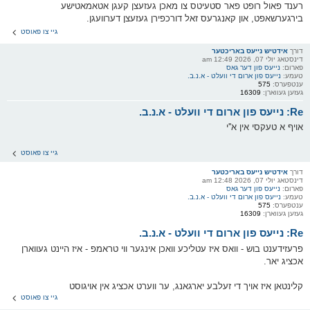
רענד פאול רופט פאר סטעיטס צו מאכן געזעצן קעגן אטאמאטישע
בירגערשאפט, און קאנגרעס זאל דורכפירן געזעצן דערוועגן.
גיי צו פאוסט
דורך
אידטיש נייעס באריכטער
דינסטאג יולי 07, 2026 12:49 am
פארום:
נייעס פון דער גאס
טעמע:
נייעס פון ארום די וועלט - א.נ.ב.
ענטפערס:
575
געזען געווארן:
16309
Re: נייעס פון ארום די וועלט - א.נ.ב.
אויף א טעקסי אין א''י
גיי צו פאוסט
דורך
אידטיש נייעס באריכטער
דינסטאג יולי 07, 2026 12:48 am
פארום:
נייעס פון דער גאס
טעמע:
נייעס פון ארום די וועלט - א.נ.ב.
ענטפערס:
575
געזען געווארן:
16309
Re: נייעס פון ארום די וועלט - א.נ.ב.
פרעזידענט בוש - וואס איז עטליכע וואכן אינגער ווי טראמפ - איז היינט געווארן
אכציג יאר.
קלינטאן איז אויך די זעלבע יארגאנג, ער ווערט אכציג אין אויגוסט
גיי צו פאוסט