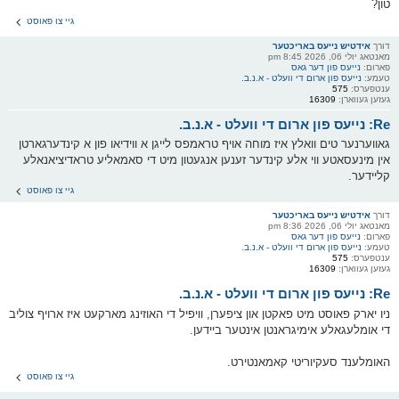
טון?
גיי צו פאוסט
דורך
אידטיש נייעס באריכטער
מאנטאג יולי 06, 2026 8:45 pm
פארום:
נייעס פון דער גאס
טעמע:
נייעס פון ארום די וועלט - א.נ.ב.
ענטפערס:
575
געזען געווארן:
16309
Re: נייעס פון ארום די וועלט - א.נ.ב.
גאווערנער טים וואלץ איז מוחה אויף טראמפס לייגן א ווידיאו פון א קינדערגארטן
אין מינעסאטע ווי אלע קינדער זענען אנגעטון מיט די סאמאליע טראדיציאנאלע
קליידער.
גיי צו פאוסט
דורך
אידטיש נייעס באריכטער
מאנטאג יולי 06, 2026 8:36 pm
פארום:
נייעס פון דער גאס
טעמע:
נייעס פון ארום די וועלט - א.נ.ב.
ענטפערס:
575
געזען געווארן:
16309
Re: נייעס פון ארום די וועלט - א.נ.ב.
ניו יארק פאוסט מיט פאקטן און ציפערן, וויפיל די האוזינג מארקעט איז ארויף צוליב
די אומלעגאלע אימיגראנטן אינטער ביידען.
האומלענד סעקיוריטי קאמאנטירט.
גיי צו פאוסט