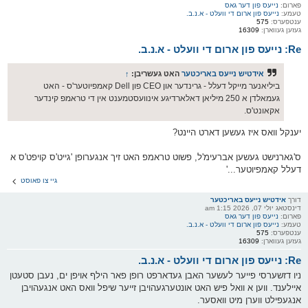
פארום:
נייעס פון דער גאס
טעמע:
נייעס פון ארום די וועלט - א.נ.ב.
ענטפערס:
575
געזען געווארן:
16309
Re: נייעס פון ארום די וועלט - א.נ.ב.
אידטיש נייעס באריכטער
האט געשריבן:
↑
ביליאנער מייקל דעלל - גרינדער און CEO פון Dell קאמפיוטער'ס - האט
געמאלדן א 250 מיליאן דאלארדיגע אינוועסטמענט אין די טראמפ קינדער
אקאונט'ס.
יענקל וואס איז געשען דארט היינט?
ס'גארנישט געשען אברעימ'ל, פשוט טראמפ האט זיך אנגערופן 'גייט'ס קויפט'ס א
דעלל קאמפיוטער...'
גיי צו פאוסט
דורך
אידטיש נייעס באריכטער
דינסטאג יולי 07, 2026 1:15 am
פארום:
נייעס פון דער גאס
טעמע:
נייעס פון ארום די וועלט - א.נ.ב.
ענטפערס:
575
געזען געווארן:
16309
Re: נייעס פון ארום די וועלט - א.נ.ב.
ניו דזשערסי פייער לעשער האבן געדארפט רופן פאר הילף אויפן ים, נעבן סטעטן
איילענד. ווען א וואל פיש האט אונטערגעהויבן זייער שיפל וואס האט אנגעהויבן
אנגעפילט ווערן מיט וואסער.