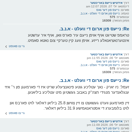
דורך
אידטיש נייעס באריכטער
דינסטאג יולי 07, 2026 12:07 am
פארום:
נייעס פון דער גאס
טעמע:
נייעס פון ארום די וועלט - א.נ.ב.
ענטפערס:
575
געזען געווארן:
16309
Re: נייעס פון ארום די וועלט - א.נ.ב.
טראמפ שטייגט אויף אויפן נייעם עיר פארס וואן, אויף איר ערשטע
אינטערנאציאנאלע רייזע. אויפן וועג קיין טערקיי צום נאטא סאמיט.
גיי צו פאוסט
דורך
אידטיש נייעס באריכטער
מאנטאג יולי 06, 2026 11:55 pm
פארום:
נייעס פון דער גאס
טעמע:
נייעס פון ארום די וועלט - א.נ.ב.
ענטפערס:
575
געזען געווארן:
16309
Re: נייעס פון ארום די וועלט - א.נ.ב.
זעמל: ניו יארק - נאך עטליכע גוטע פינאנציעלע שריט איז די פארמעגן פון ר׳ איזי
ענגלאנדער מנגידי חצה"ק באבוב געשטיגן מיט עטליכע ביליאנען.
זיין פארמעגן ווערט געשאצט צו זיין צווישן 25.8 ביליאן דאלאר לויט פארבס און
לויט בלומבערג די אסטראנאמישע 31.9 ביליאן דאלאר.
גיי צו פאוסט
דורך
אידטיש נייעס באריכטער
מאנטאג יולי 06, 2026 11:09 pm
פארום:
נייעס פון דער גאס
טעמע:
נייעס פון ארום די וועלט - א.נ.ב.