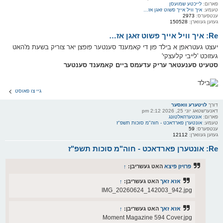
פארום:
לייכטע שמועסן
טעמע:
איך וויל אייך פשוט זאגן אז…
ענטפערס:
2973
געזען געווארן:
150528
Re: איך וויל אייך פשוט זאגן אז…
יעצט געטראפן א בילד פון די קאמענד סענטער פופצן יאר צוריק בשעת מ'האט
געזוכט 'לייבי קלעצקי'
סטעיט סענעטאר עריק עדעמס ביים קאמענד סענטער
גיי צו פאוסט
דורך
לויטערע וואסער
דאנערשטאג יוני 25, 2026 2:12 pm
פארום:
אונטערהאלטונג
טעמע:
אונטערן פארדאכט - חוה"מ סוכות תשפ"ז
ענטפערס:
59
געזען געווארן:
12112
Re: אונטערן פארדאכט - חוה"מ סוכות תשפ"ז
פרויזן פיצא
האט געשריבן:
↑
אזא זאך
האט געשריבן:
↑
IMG_20260624_142003_942.jpg
אזא זאך
האט געשריבן:
↑
Moment Magazine 594 Cover.jpg