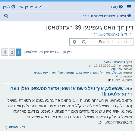
FAQ
שרייב זיך איין
לאגין
ז
היים
אידטיש פארומס
זוך
ו
דיין זוך האט געפינען 39 רעזולטאטן
ך
גיי צו פארגעשריטענע זוך
זוך
פארגעשריטענע זוך
2
1
קומענדיגע
דיין זוך האט געפינען 39 רעזולטאטן
דורך
לויטערע וואסער
מיטוואך יולי 15, 2026 10:13 pm
פארום:
ארטיקלען
טעמע:
שעפעלע, איך וויל נישט אז זשאן אדער סטעפאן זאלן ווערן דיינע עלטערן!!
ענטפערס:
4
געזען געווארן:
311
Re: שעפעלע, איך וויל נישט אז זשאן אדער סטעפאן זאלן ווערן
דיינע עלטערן!!
כ'האב געהאט אן השגחה פרטית, ווען כ'האב פריער געעפנט א תפארת עוזיאל
(מהרה"ק רבי עוזיאל מייזליש זצוק"ל מתלמידי המגיד ממעזריטש זי"ע) וואס איז
געלעגן אויף מיין טיש אינדערהיים האט זיך פונקט געעפנט צו דעם פאלגנדן
שטיקל ספה''ק תפארת עוזיאל - תהלים.png עס איז דא א שיינע ניי
איבערגעדרוקטע ווע...
גיי צו פאוסט