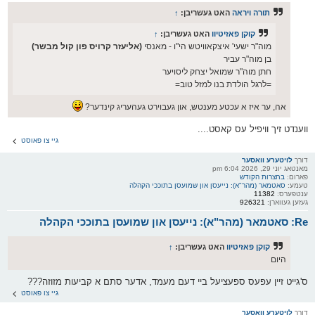
תורה ויראה
האט געשריבן:
↑
קוקן פאזיטיוו
האט געשריבן:
↑
מוה"ר ישעי' איצקאוויטש הי"ו - מאנסי
(אליעזר קרויס פון קול מבשר)
בן מוה"ר עביר
חתן מוה"ר שמואל יצחק ליסויער
=לרגל הולדת בנו למזל טוב=
אה, ער איז א עכטע מענטש, און געבוירט געהעריג קינדער?
ווענדט זיך וויפיל עס קאסט....
גיי צו פאוסט
דורך
לויטערע וואסער
מאנטאג יוני 29, 2026 6:04 pm
פארום:
בחצרות הקודש
טעמע:
סאטמאר (מהר"א): נייעסן און שמועסן בתוככי הקהלה
ענטפערס:
11382
געזען געווארן:
926321
Re: סאטמאר (מהר"א): נייעסן און שמועסן בתוככי הקהלה
קוקן פאזיטיוו
האט געשריבן:
↑
היום
ס'גייט זיין עפעס ספעציעל ביי דעם מעמד, אדער סתם א קביעות מזוזה???
גיי צו פאוסט
דורך
לויטערע וואסער