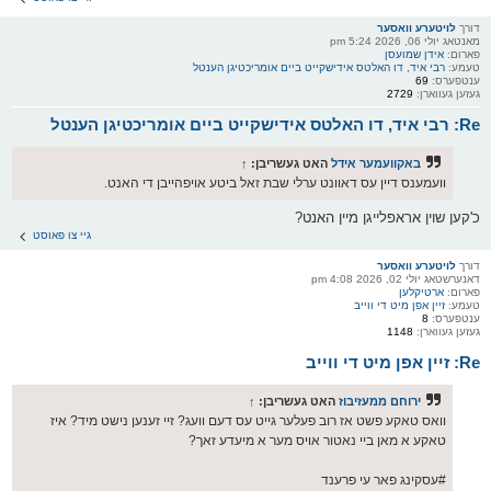
דורך
לויטערע וואסער
מאנטאג יולי 06, 2026 5:24 pm
פארום:
אידן שמועסן
טעמע:
רבי איד, דו האלטס אידישקייט ביים אומריכטיגן הענטל
ענטפערס:
69
געזען געווארן:
2729
Re: רבי איד, דו האלטס אידישקייט ביים אומריכטיגן הענטל
באקוועמער אידל
האט געשריבן:
↑
וועמענס דיין עס דאוונט ערלי שבת זאל ביטע אויפהייבן די האנט.
כ'קען שוין אראפלייגן מיין האנט?
גיי צו פאוסט
דורך
לויטערע וואסער
דאנערשטאג יולי 02, 2026 4:08 pm
פארום:
ארטיקלען
טעמע:
זיין אפן מיט די ווייב
ענטפערס:
8
געזען געווארן:
1148
Re: זיין אפן מיט די ווייב
ירוחם ממעזיבוז
האט געשריבן:
↑
וואס טאקע פשט אז רוב פעלער גייט עס דעם וועג? זיי זענען נישט מיד? איז
טאקע א מאן ביי נאטור אויס מער א מיעדע זאך?
#עסקינג פאר עי פרענד