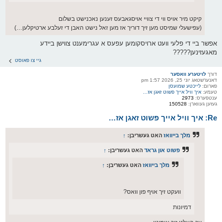
קיקט מיר אויס ווי די צוויי אויסגאבעס זענען נאכנישט בשלום
(עפישעלי שמיסט מען זיך דוריך אז מען זאל נישט האבן די זעלבע ארטיקלען…)
אפשר ביי די פלעי וועט ארויסקומען עפעס א עגרימענט צווישן ביידע
מאגעזינען?????
גיי צו פאוסט
דורך
לויטערע וואסער
דאנערשטאג יוני 25, 2026 1:57 pm
פארום:
לייכטע שמועסן
טעמע:
איך וויל אייך פשוט זאגן אז…
ענטפערס:
2973
געזען געווארן:
150528
Re: איך וויל אייך פשוט זאגן אז…
מלך בייוואז
האט געשריבן:
↑
פשוט און גראד
האט געשריבן:
↑
מלך בייוואז
האט געשריבן:
↑
וועקט זיך אויף פון וואס?
דמיונות