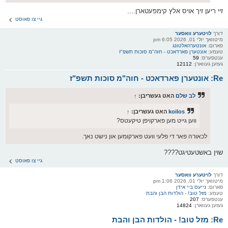
זיי ריען זיך אויס אלץ קימפעטארן....
גיי צו פאוסט
דורך
לויטערע וואסער
מיטוואך יולי 01, 2026 6:05 pm
פארום:
אונטערהאלטונג
טעמע:
אונטערן פארדאכט - חוה"מ סוכות תשפ"ז
ענטפערס:
59
געזען געווארן:
12112
Re: אונטערן פארדאכט - חוה"מ סוכות תשפ"ז
לב שלם
האט געשריבן:
↑
koilos
האט געשריבן:
↑
ווען גייט מען פארקויפן טיקעטס?
לכאורה פאר די פלעי וועט פארקומען און נישט נאך.
שוין באשטעטיגט????
גיי צו פאוסט
דורך
לויטערע וואסער
מיטוואך יולי 01, 2026 1:06 pm
פארום:
נייעס ביי אידן
טעמע:
מזל טוב! - הולדות הבן והבת
ענטפערס:
207
געזען געווארן:
14824
Re: מזל טוב! - הולדות הבן והבת