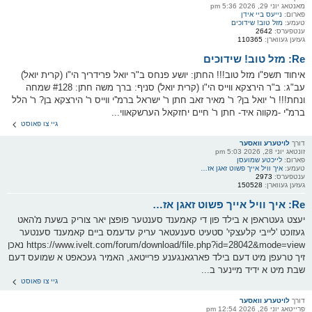
מאנטאג יוני 29, 2026 5:36 pm
פארום:
נייעס ביי אידן
טעמע:
מזל טוב! שידוכים
ענטפערס:
2642
געזען געווארן:
110365
Re: מזל טוב! שידוכים
איחוד תשפ"ו ‏מזל טוב!!! החתן: יושע פנחס ב"ר יואל פרידריך הי"ו (קרית יואל)
עב"ג: ב"ר הירצקא ווייס הי"ו (קרית יואל) סניף: ברך משה חתן: #128 שמחה
ונחת!!! ר' יואל בן? ר' מאיר זאב חתן ר' ישראל ברמ''י ווייס ר' הירצקא בן? ר' הלל
ברמ''י -מקווה איד- חתן ר' חיים יחזקאל הערשקאווי...
גיי צו פאוסט
דורך
לויטערע וואסער
זונטאג יוני 28, 2026 5:03 pm
פארום:
לייכטע שמועסן
טעמע:
איך וויל אייך פשוט זאגן אז…
ענטפערס:
2973
געזען געווארן:
150528
Re: איך וויל אייך פשוט זאגן אז…
יעצט געטראפן א בילד פון די קאמענד סענטער פופצן יאר צוריק בשעת מ'האט
געזוכט 'לייבי קלעצקי' סטעיט סענעטאר עריק עדעמס ביים קאמענד סענטער
https://www.ivelt.com/forum/download/file.php?id=28042&mode=view נאכן
זיך טרעפן מיט דעם בילד פארגאנגענע פרייטאג, האמיר געכאפט א שמועס דעם
שבת מיט א ידיד מיינער ב...
גיי צו פאוסט
דורך
לויטערע וואסער
פרייטאג יוני 26, 2026 12:54 pm