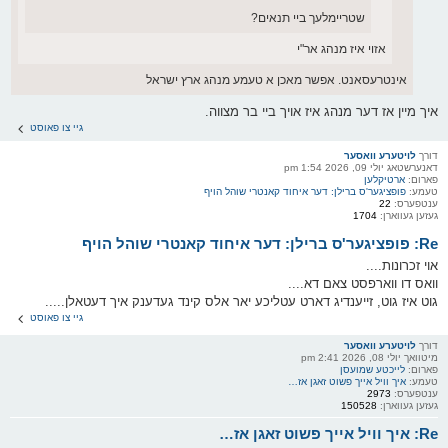
שטריימלעך ביי תנאים?
אזוי איז מנהג אר"י
אינטרעסאנט. אפשר מאכן א טעמע מנהג ארץ ישראל
איך מיין אז דער מנהג איז אויך ביי בר מצווה.
גיי צו פאוסט
דורך
לויטערע וואסער
דאנערשטאג יולי 09, 2026 1:54 pm
פארום:
ארטיקלען
טעמע:
פופציגער'ס ברילן: דער איחוד קאנטרי שוהל הויף
ענטפערס:
22
געזען געווארן:
1704
Re: פופציגער'ס ברילן: דער איחוד קאנטרי שוהל הויף
אוי זכרונות....
וואס דו ווארפסט צאם דא....
גוט איז גוט, זייענדיג דארט עטליכע יאר אלס קינד געדענק איך דעטאלן.....
גיי צו פאוסט
דורך
לויטערע וואסער
מיטוואך יולי 08, 2026 2:41 pm
פארום:
לייכטע שמועסן
טעמע:
איך וויל אייך פשוט זאגן אז…
ענטפערס:
2973
געזען געווארן:
150528
Re: איך וויל אייך פשוט זאגן אז…