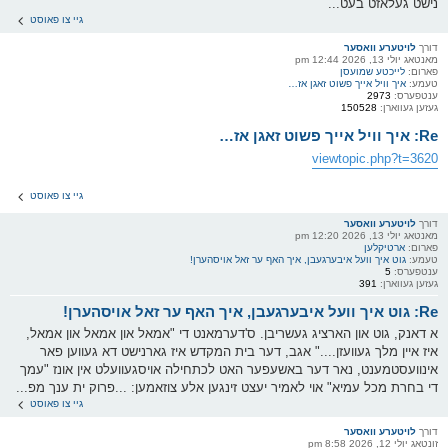
נישט געלאזט בעט...
גיי צו פאוסט
דורך
לויטערע וואסער
מאנטאג יולי 13, 2026 12:44 pm
פארום:
לייכטע שמועסן
טעמע:
איך וויל אייך פשוט זאגן אז…
ענטפערס:
2973
געזען געווארן:
150528
Re: איך וויל אייך פשוט זאגן אז…
viewtopic.php?t=3620
גיי צו פאוסט
דורך
לויטערע וואסער
מאנטאג יולי 13, 2026 12:20 pm
פארום:
ארטיקלען
טעמע:
גוט איך וועל איבערגעבן, איך האף ער זאל אויסהערן!
ענטפערס:
5
געזען געווארן:
391
Re: גוט איך וועל איבערגעבן, איך האף ער זאל אויסהערן!
א דאנק, גוט און הארציג געשריבן. ס'דערמאנט די "אמאל און אמאל און אמאל,
איז איין מלך געוועזן...." אגב, דער בית המקדש איז גארנישט דא געווען פאר
אינוועסטמענט, נאר דער באשעפער האט לכתחילה אויסגעוועלט אין אונז "עמך
די בחרת מכל עמיא" אוי לאמיר יעצט זינגען אלע צוזאמען: ...פרוק ית ענך מפ...
גיי צו פאוסט
דורך
לויטערע וואסער
זונטאג יולי 12, 2026 8:58 pm