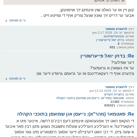
ער האלט זיך אימיטן
קען זיין אז ער האלט שוין אינמיטן זיך אויפוועקן,
אבער ער דרייט זיך גאנץ שנעל צוריק אויף די צווייטע זייט...
גיי צו פאוסט
דורך
לויטערע וואסער
מיטוואך יוני 24, 2026 2:17 pm
פארום:
אונטערהאלטונג
טעמע:
בדחן יואל פייערשטיין
ענטפערס:
4
געזען געווארן:
651
Re: בדחן יואל פייערשטיין
דער שפילער?
ער איז געווארן א גראמער?
צ'הערט אויף די רעקארדינגס אז ער גראמט גראדע זייער גוט
גיי צו פאוסט
דורך
לויטערע וואסער
דינסטאג יוני 23, 2026 12:14 pm
פארום:
בחצרות הקודש
טעמע:
סאטמאר (מהר"א): נייעסן און שמועסן בתוככי הקהלה
ענטפערס:
11382
געזען געווארן:
926321
Re: סאטמאר (מהר"א): נייעסן און שמועסן בתוככי הקהלה
די הוקאפ האט זיך אפגעהאקט אינמיטן דעם רבינ‘ס דרשה, איינער מיט א
רעקארדינג? א הערליכע הערליכע שעלות ותשובות געווען מיטן רבין פאר איבער
א שעה צייט, די רבי האט דערציילט זייער אסאך היסטאריע מיט גאר אסאך