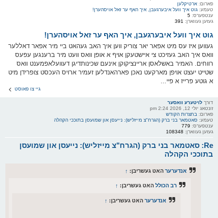
פארום:
ארטיקלען
טעמע:
גוט איך וועל איבערגעבן, איך האף ער זאל אויסהערן!
ענטפערס:
5
געזען געווארן:
391
גוט איך וועל איבערגעבן, איך האף ער זאל אויסהערן!
געווען איז עס מיט אפאר יאר צוריק ווען איך האב געהאט ביי מיר אפאר דאללער
וואס איך האב געזיכט צי איישטעקן אויף א אופן וואס וועט מיר ברענגען עפעס
רווחים. האמיר באשלאסן אריינציקוקן אינעם שכינותדיגן דעוועלאפמענט וואס
שטייט יעצט אויפן מארקעט נאכן פארהאנדלען זעמיר ארויס העכסט צופרידן מיט
א גוטע פרייז א פיי...
גיי צו פאוסט
דורך
לויטערע וואסער
זונטאג יולי 12, 2026 2:24 pm
פארום:
בחצרות הקודש
טעמע:
סאטמאר בני ברק (הגרח"צ מייזליש): נייעסן און שמועסן בתוככי הקהלה
ענטפערס:
779
געזען געווארן:
108348
Re: סאטמאר בני ברק (הגרח"צ מייזליש): נייעסן און שמועסן
בתוככי הקהלה
אנדערער
האט געשריבן:
↑
רב הכולל
האט געשריבן:
↑
אנדערער
האט געשריבן:
↑