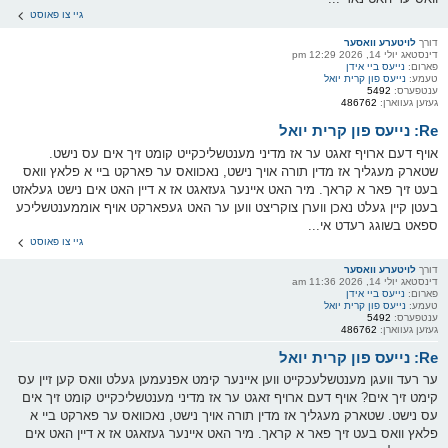
גיי צו פאוסט
דורך
לויטערע וואסער
דינסטאג יולי 14, 2026 12:29 pm
פארום:
נייעס ביי אידן
טעמע:
נייעס פון קרית יואל
ענטפערס:
5492
געזען געווארן:
486762
Re: נייעס פון קרית יואל
אויף דעם ארויף זאגט ער אז מדיני מענטשליכקייט קומט זיך אים עס נישט.
שטארק מעגליך אז מדין תורה אויך נישט, נאכוואס ער פארקט ביי א פלאץ וואס
בעט זיך פאר א קראך. מיר האט איינער געזאגט אז א דיין האט אים נישט געלאזט
בעטן קיין געלט נאכן ווערן צוקריצט ווען ער האט געפארקט אויף אוממענטשליכע
ספאט בשוגג רעדט אי...
גיי צו פאוסט
דורך
לויטערע וואסער
דינסטאג יולי 14, 2026 11:36 am
פארום:
נייעס ביי אידן
טעמע:
נייעס פון קרית יואל
ענטפערס:
5492
געזען געווארן:
486762
Re: נייעס פון קרית יואל
ער רעד וועגן מענטשלעכקייט ווען איינער קימט אפנעמען געלט וואס קען זיין עס
קימט זיך אים? אויף דעם ארויף זאגט ער אז מדיני מענטשליכקייט קומט זיך אים
עס נישט. שטארק מעגליך אז מדין תורה אויך נישט, נאכוואס ער פארקט ביי א
פלאץ וואס בעט זיך פאר א קראך. מיר האט איינער געזאגט אז א דיין האט אים