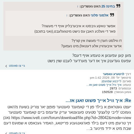
בחינה 25
האט געשריבן:
↑
אלמוני פלוני
האט געשריבן:
↑
אפשר טאקע גיבסטו א איבערבליק אויף די מעשה?
פאר די וועלכע האבן עס נישט מיטגעלעבט,(ואני בתוכם)
דו ווילסט הערן די מעשה אין קורץ?
אדער איבערגיין אלע דעטאלן מיט נעמען?
מען קען עפענען א טעמע אויף דעם?
עפעס געדענק איך אז דער מערדער לעבט שוין נישט
גיי צו פאוסט
דורך
לויטערע וואסער
מיטוואך יולי 08, 2026 1:42 pm
פארום:
לייכטע שמועסן
טעמע:
איך וויל אייך פשוט זאגן אז…
ענטפערס:
2973
געזען געווארן:
150528
Re: איך וויל אייך פשוט זאגן אז…
יעצט געטראפן א בילד פון די קאמענד סענטער פופצן יאר צוריק בשעת מ'האט
געזוכט 'לייבי קלעצקי' סטעיט סענעטאר עריק עדעמס ביים קאמענד סענטער
https://www.ivelt.com/forum/download/file.php?id=28042&mode=view נאכן
זיך טרעפן מיט דעם בילד פארגאנגענע פרייטאג, האמיר געכאפט א שמועס דעם
שבת מיט א ידיד מיינער ב...
גיי צו פאוסט