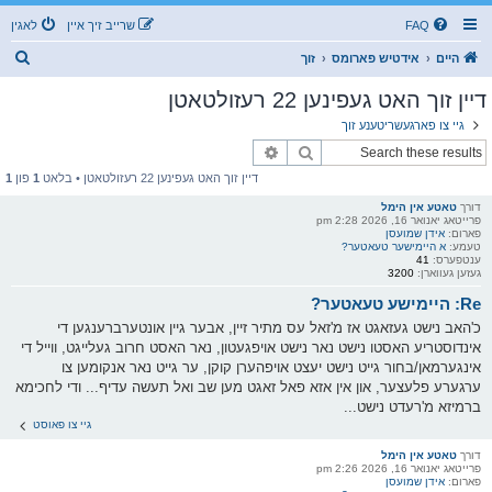
FAQ
שרייב זיך איין
לאגין
ז
היים
אידטיש פארומס
זוך
ו
דיין זוך האט געפינען 22 רעזולטאטן
ך
גיי צו פארגעשריטענע זוך
זוך
פארגעשריטענע זוך
דיין זוך האט געפינען 22 רעזולטאטן • בלאט
1
פון
1
דורך
טאטע אין הימל
פרייטאג יאנואר 16, 2026 2:28 pm
פארום:
אידן שמועסן
טעמע:
א היימישער טעאטער?
ענטפערס:
41
געזען געווארן:
3200
Re: היימישע טעאטער?
כ'האב נישט געזאגט אז מ'זאל עס מתיר זיין, אבער גיין אונטערברענגען די
אינדוסטריע האסטו נישט נאר נישט אויפגעטון, נאר האסט חרוב געלייגט, ווייל די
אינגערמאן/בחור גייט נישט יעצט אויפהערן קוקן, ער גייט נאר אנקומען צו
ערגערע פלעצער, און אין אזא פאל זאגט מען שב ואל תעשה עדיף... ודי לחכימא
ברמיזא מ'רעדט נישט...
גיי צו פאוסט
דורך
טאטע אין הימל
פרייטאג יאנואר 16, 2026 2:26 pm
פארום:
אידן שמועסן