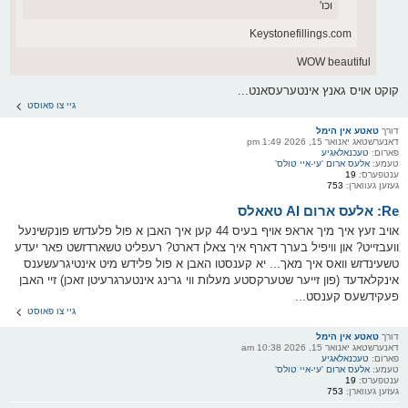
וכו'
Keystonefillings.com
WOW beautiful
קוקט אויס גאנץ אינטערעסאנט...
גיי צו פאוסט
דורך
טאטע אין הימל
דאנערשטאג יאנואר 15, 2026 1:49 pm
פארום:
טעכנאלאגיע
טעמע:
אלעס ארום 'עי-איי טולס'
ענטפערס:
19
געזען געווארן:
753
Re: אלעס ארום AI טאאלס
אויב זעץ איך מיך אראפ אויף בעיס 44 קען איך האבן א פול פלעדזש פונקשינעל
וועבזייט? און וויפיל בערך דארף איך צאלן דארט? רעפליט טשארדזשט פאר יעדע
טשעינדזש וואס איך מאך... יא קענסטו האבן א פול פלידש מיט אינטיגרעשענס
אינקלאדעד (פון זייער שטערקסטע מעלות ווי גרינג אינטערגרעיטן זאכן) זיי האבן
פעקידשעס קענסט...
גיי צו פאוסט
דורך
טאטע אין הימל
דאנערשטאג יאנואר 15, 2026 10:38 am
פארום:
טעכנאלאגיע
טעמע:
אלעס ארום 'עי-איי טולס'
ענטפערס:
19
געזען געווארן:
753