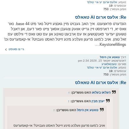
טעמע:
אלעס ארום 'עי-איי טולס'
ענטפערס:
19
געזען געווארן:
753
Re: אלעס ארום AI טאאלס
הונדערט פראצענט. איך האב געבויט מיין גאנצע זייטל נאר מיט base 44. נאר
וואס יא, די דארפסט זיין גרייט אוועק צוגעבן אסאך צייט פאר דעם, און דאבל
טשעקן יעדער פאנקטשען אז עס ארבעט טאקע און עס טוט וואס די ווילסט עס
זאל טוהן. אויב כ'מעג פרעגן וועלכע מינע זייטל האסט געבויט? אי-קאמערעס וכו'
Keystonefillings....
גיי צו פאוסט
דורך
טאטע אין הימל
דאנערשטאג יאנואר 15, 2026 2:34 pm
פארום:
טעכנאלאגיע
טעמע:
אלעס ארום 'עי-איי טולס'
ענטפערס:
19
געזען געווארן:
753
Re: אלעס ארום AI טאאלס
העלאו בעלאו
האט געשריבן:
↑
יענץ מבין
האט געשריבן:
↑
טאטע אין הימל
האט געשריבן:
↑
אויב כ'מעג פרעגן וועלכע מינע זייטל האסט געבויט? אי-קאמערעס