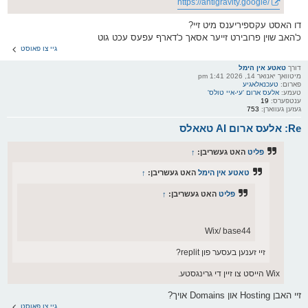
https://antigravity.google/
דו האסט עקספיריענס מיט זיי?
כ'האב שוין פרובירט זייער אסאך כ'דארף עפעס עכט גוט
גיי צו פאוסט
דורך
טאטע אין הימל
מיטוואך יאנואר 14, 2026 1:41 pm
פארום:
טעכנאלאגיע
טעמע:
אלעס ארום 'עי-איי טולס'
ענטפערס:
19
געזען געווארן:
753
Re: אלעס ארום AI טאאלס
פליט
האט געשריבן:
↑
טאטע אין הימל
האט געשריבן:
↑
פליט
האט געשריבן:
↑
Wix/ base44
זיי זענען בעסער פון replit?
Wix הייסט צו זיין די גרינגסטע.
זיי האבן Hosting און Domains אויך?
גיי צו פאוסט