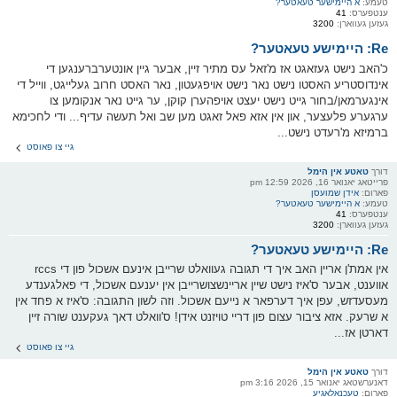
טעמע:
א היימישער טעאטער?
ענטפערס:
41
געזען געווארן:
3200
Re: היימישע טעאטער?
כ'האב נישט געזאגט אז מ'זאל עס מתיר זיין, אבער גיין אונטערברענגען די
אינדוסטריע האסטו נישט נאר נישט אויפגעטון, נאר האסט חרוב געלייגט, ווייל די
אינגערמאן/בחור גייט נישט יעצט אויפהערן קוקן, ער גייט נאר אנקומען צו
ערגערע פלעצער, און אין אזא פאל זאגט מען שב ואל תעשה עדיף... ודי לחכימא
ברמיזא מ'רעדט נישט...
גיי צו פאוסט
דורך
טאטע אין הימל
פרייטאג יאנואר 16, 2026 12:59 pm
פארום:
אידן שמועסן
טעמע:
א היימישער טעאטער?
ענטפערס:
41
געזען געווארן:
3200
Re: היימישע טעאטער?
אין אמת'ן אריין האב איך די תגובה געוואלט שרייבן אינעם אשכול פון די rccs
אווענט, אבער ס'איז נישט שיין אריינשצושרייבן אין יענעם אשכול, די פאלגענדע
מעסעדזש, עפן איך דערפאר א נייעם אשכול. וזה לשון התגובה: ס'איז א פחד אין
א שרעק. אזא ציבור עצום פון דריי טויזנט אידן! ס'וואלט דאך געקענט שורה זיין
דארטן אז...
גיי צו פאוסט
דורך
טאטע אין הימל
דאנערשטאג יאנואר 15, 2026 3:16 pm
פארום:
טעכנאלאגיע