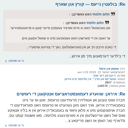
Re: בולעטין נייעס — קורץ און שארף
חלום חלמתי
האט געשריבן:
↑
חלום חלמתי
האט געשריבן:
↑
און נאכאמאל האט א אייס אפיציר געעפנט פייער קעגן א פראטעסטירער.
ער זאגט אז די פארשוין האט געפאכעט מיט א שאוול אקעגן אים.
די נאכט הייבט זיך אן אין מאניאפעלעס, נאך די צווייטע שיסעריי...
די בילדער דערמאנען מיך פון איראן...
גיי צו פאוסט
דורך
טאטע אין הימל
דאנערשטאג יאנואר 15, 2026 1:03 am
פארום:
נייעס פון דער גאס
טעמע:
אמעריקא און מדנ"י, אין מלחמה מיט איראן
ענטפערס:
3807
געזען געווארן:
149576
Re: איראן: שווערע דעמאנסטראציעס אנטקעגן די רעזשים
חברה וואס קענען און אנאליזירן פרעזידענט טראמפ, זאגן אז ער גייט
באמבארדירן איראן, אויך האט מען געהערט אז טראמפ האט פארארדענט די
חברה אויפצוקומען מיט א פלאן וויאזוי צו באמבאדירן איראן אין א בליץ אטאקע
וואס זאל נישט אריינשלעפן אין א פארצויגענע מלחמה, סאו פשטות קומט עס,
מ'דארף נאר האפן אז נישט פרייטאג צ...
גיי צו פאוסט