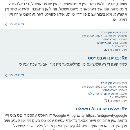
אווענט, אבער ס'איז נישט שיין אריינשצושרייבן אין יענעם אשכול, די פאלגענדע
מעסעדזש, עפן איך דערפאר א נייעם אשכול. וזה לשון התגובה: ס'איז א פחד אין
א שרעק. אזא ציבור עצום פון דריי טויזנט אידן! ס'וואלט דאך געקענט שורה זיין
דארטן אז...
גיי צו פאוסט
דורך
טאטע אין הימל
מיטוואך יאנואר 14, 2026 10:35 pm
פארום:
טעכנאלאגיע
טעמע:
בויען וועבזייטלעך
ענטפערס:
4
געזען געווארן:
377
Re: בויען וועבסייטס
ס'איז קעגן די רעגולאציעס פון פרילענסער מיין איך, אבער שכח עניוועי
גיי צו פאוסט
דורך
טאטע אין הימל
מיטוואך יאנואר 14, 2026 10:34 pm
פארום:
טעכנאלאגיע
טעמע:
אלעס ארום 'עי-איי טולס'
ענטפערס:
19
געזען געווארן:
753
Re: אלעס ארום AI טאאלס
Google Antigravity https://antigravity.google/ דו האסט עקספיריענס מיט זיי?
כ'האב שוין פרובירט זייער אסאך כ'דארף עפעס עכט גוט בעיס 44 איז קעניג אויב
זעץ איך מיך אראפ אויף בעיס 44 קען איך האבן א פול פלעדזש פונקשינעל