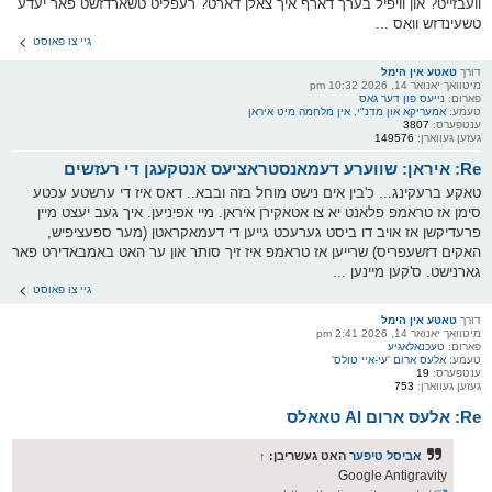
וועבזייט? און וויפיל בערך דארף איך צאלן דארט? רעפליט טשארדזשט פאר יעדע
טשעינדזש וואס ...
גיי צו פאוסט
דורך
טאטע אין הימל
מיטוואך יאנואר 14, 2026 10:32 pm
פארום:
נייעס פון דער גאס
טעמע:
אמעריקא און מדנ"י, אין מלחמה מיט איראן
ענטפערס:
3807
געזען געווארן:
149576
Re: איראן: שווערע דעמאנסטראציעס אנטקעגן די רעזשים
טאקע ברעקינג... כ'בין אים נישט מוחל בזה ובבא.. דאס איז די ערשטע עכטע
סימן אז טראמפ פלאנט יא צו אטאקירן איראן. מיי אפיניען. איך געב יעצט מיין
פרעדיקשן אז אויב דו ביסט גערעכט גייען די דעמאקראטן (מער ספעציפיש,
האקים דזשעפריס) שרייען אז טראמפ איז זיך סותר און ער האט באמבאדירט פאר
גארנישט. ס'קען מיינען ...
גיי צו פאוסט
דורך
טאטע אין הימל
מיטוואך יאנואר 14, 2026 2:41 pm
פארום:
טעכנאלאגיע
טעמע:
אלעס ארום 'עי-איי טולס'
ענטפערס:
19
געזען געווארן:
753
Re: אלעס ארום AI טאאלס
אביסל טיפער
האט געשריבן:
↑
Google Antigravity