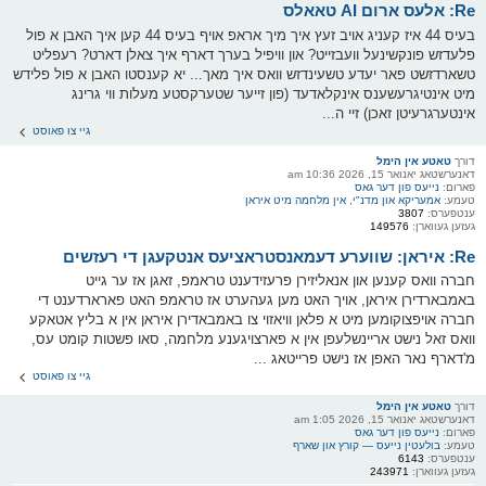
Re: אלעס ארום AI טאאלס
בעיס 44 איז קעניג אויב זעץ איך מיך אראפ אויף בעיס 44 קען איך האבן א פול
פלעדזש פונקשינעל וועבזייט? און וויפיל בערך דארף איך צאלן דארט? רעפליט
טשארדזשט פאר יעדע טשעינדזש וואס איך מאך... יא קענסטו האבן א פול פלידש
מיט אינטיגרעשענס אינקלאדעד (פון זייער שטערקסטע מעלות ווי גרינג
אינטערגרעיטן זאכן) זיי ה...
גיי צו פאוסט
דורך
טאטע אין הימל
דאנערשטאג יאנואר 15, 2026 10:36 am
פארום:
נייעס פון דער גאס
טעמע:
אמעריקא און מדנ"י, אין מלחמה מיט איראן
ענטפערס:
3807
געזען געווארן:
149576
Re: איראן: שווערע דעמאנסטראציעס אנטקעגן די רעזשים
חברה וואס קענען און אנאליזירן פרעזידענט טראמפ, זאגן אז ער גייט
באמבארדירן איראן, אויך האט מען געהערט אז טראמפ האט פארארדענט די
חברה אויפצוקומען מיט א פלאן וויאזוי צו באמבאדירן איראן אין א בליץ אטאקע
וואס זאל נישט אריינשלעפן אין א פארצויגענע מלחמה, סאו פשטות קומט עס,
מ'דארף נאר האפן אז נישט פרייטאג ...
גיי צו פאוסט
דורך
טאטע אין הימל
דאנערשטאג יאנואר 15, 2026 1:05 am
פארום:
נייעס פון דער גאס
טעמע:
בולעטין נייעס — קורץ און שארף
ענטפערס:
6143
געזען געווארן:
243971