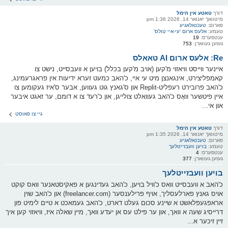
דורך
טאטע אין הימל
מיטוואך יאנואר 14, 2026 1:36 pm
פארום:
טעכנאלאגיע
טעמע:
אלעס ארום 'עי-איי טולס'
ענטפערס:
19
געזען געווארן:
753
Re: אלעס ארום AI טאאלס
איינער ווייסט וויאזוי מ'קען (אויב מ'קען בכלל) בויען א וועבסייט, נישט צו
קאמפליצירט, אינגאנצן מיט עי איי, כ'האב כמעט זערא ידיעות אין פראגרעמינג,
כ'האב פרובירט רעפליט-Replit און ס'גאנץ גוט געווען, אבער ס'איז געקומען צו
איין פיטשער וואָס כ'האב געוואלט צולייגן, און כ'רעד צו א דומם, ער זאגט איבער
און אי...
גיי צו פאוסט
דורך
טאטע אין הימל
מיטוואך יאנואר 14, 2026 1:35 pm
פארום:
טעכנאלאגיע
טעמע:
בויען וועבזייטלעך
ענטפערס:
4
געזען געווארן:
377
בויען וועבזייטלעך
כ'האב א וועבסייט וואס כ'וויל בויען, כ'האב געדינגען א פאקיסטאנער וואס קוקט
אויס גאנץ פארלעסליך, אויף פרילענסער (freelancer.com) און כ'האב שוין
אראפגעפלאשט א שיינע סכום געלט דארט, כ'האב געמאכט א טיים לימיט פון
דרייסיג שעה א וואך, און ער פילט עס אן יעדע וואך, מיין שאלה איז, וויאזוי קען איך
זיין זיכער א...