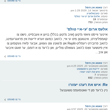
גיי צו פאוסט
דורך
טאטע אין הימל
מיטוואך יאנואר 14, 2026 1:29 pm
פארום:
טעכנאלאגיע
טעמע:
אלעס ארום 'עי-איי טולס'
ענטפערס:
19
געזען געווארן:
753
אלעס ארום 'עי-איי טולס'
איינער ווייסט וויאזוי מ'קען (אויב מ'קען בכלל) בויען א וועבסייט, נישט צו
קאמפליצירט, אינגאנצן מיט עי איי, כ'האב כמעט זערא ידיעות אין פראגרעמינג,
כ'האב פרובירט רעפליט-Replit און ס'גאנץ גוט געווען, אבער ס'איז געקומען צו
איין פיטשער וואָס כ'האב געוואלט צולייגן, און כ'רעד צו א דומם, ער זאגט איבער
און איב...
גיי צו פאוסט
דורך
טאטע אין הימל
מאנטאג אקטאבער 20, 2025 4:25 pm
פארום:
ידיעות און וויסנשאפט
טעמע:
איש את רעהו יעזורו
ענטפערס:
7
געזען געווארן:
932
Re: איש את רעהו יעזורו
ניין כ'רעד פון די וואטסעפפ טשעננעל
גיי צו פאוסט
דורך
טאטע אין הימל
מאנטאג אקטאבער 20, 2025 3:57 pm