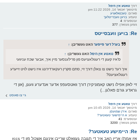
דורך
טאטע אין הימל
מיטוואך יאנואר 14, 2026 11:22 pm
פארום:
טעכנאלאגיע
טעמע:
בויען וועבזייטלעך
ענטפערס:
4
געזען געווארן:
377
Re: בויען וועבסייטס
בערל דער פייפער
האט געשריבן:
↑
טאטע אין הימל
האט געשריבן:
↑
ס'איז קעגן די רעגולאציעס פון פרילענסער מיין איך, אבער שכח עניוועי
איך רעד נישט צו צאלן דורך זיי, סתם סקרין רעקארדירונג איז נישט לויט זייערע
רעגולאציעס?
זיי לאזן אפילו נישט קאמוניקירן דורך וואטסעפפ אדער אנדערע וועגן, (און די
גראדע גורם פאלגן...)
גיי צו פאוסט
דורך
טאטע אין הימל
מיטוואך יאנואר 14, 2026 10:45 pm
פארום:
אידן שמועסן
טעמע:
א היימישער טעאטער?
ענטפערס:
41
געזען געווארן:
3200
Re: היימישע טעאטער?
אין אמת'ן אריין האב איך די תגובה געוואלט שרייבן אינעם אשכול פון די rccs