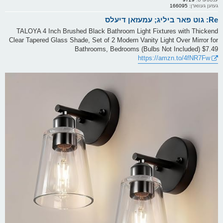
געזען געווארן:
166095
Re: גוט פאר ביליג; עמעזאן דיעלס
TALOYA 4 Inch Brushed Black Bathroom Light Fixtures with Thickend
Clear Tapered Glass Shade, Set of 2 Modern Vanity Light Over Mirror for
Bathrooms, Bedrooms (Bulbs Not Included) $7.49
https://amzn.to/4fNR7Fw