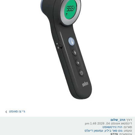
גיי צו פאוסט
דורך
הרב_שלום
דינסטאג אוגוסט 04, 2026 1:46 pm
פארום:
הויז ווירטשאפט
טעמע:
גוט פאר ביליג; עמעזאן דיעלס
ענטפערס:
9729