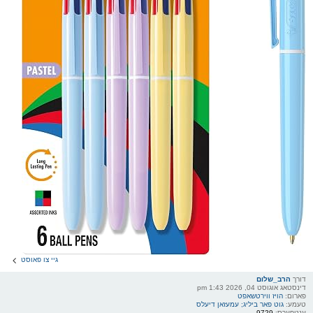
גיי צו פאוסט
דורך
הרב_שלום
דינסטאג אוגוסט 04, 2026 1:43 pm
פארום:
הויז ווירטשאפט
טעמע:
גוט פאר ביליג; עמעזאן דיעלס
ענטפערס:
9729