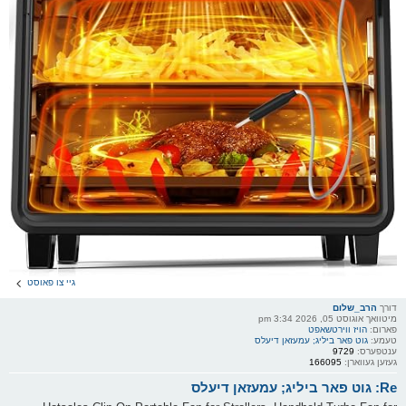
גיי צו פאוסט
דורך
הרב_שלום
מיטוואך אוגוסט 05, 2026 3:34 pm
פארום:
הויז ווירטשאפט
טעמע:
גוט פאר ביליג; עמעזאן דיעלס
ענטפערס:
9729
געזען געווארן:
166095
Re: גוט פאר ביליג; עמעזאן דיעלס