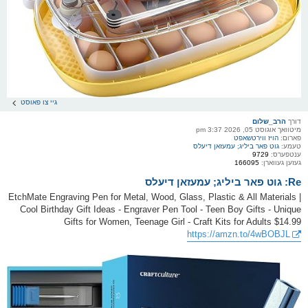
גיי צו פאוסט
דורך
הרב_שלום
מיטוואך אוגוסט 05, 2026 3:37 pm
פארום:
הויז ווירטשאפט
טעמע:
גוט פאר ביליג; עמעזאן דיעלס
ענטפערס:
9729
געזען געווארן:
166095
Re: גוט פאר ביליג; עמעזאן דיעלס
EtchMate Engraving Pen for Metal, Wood, Glass, Plastic & All Materials |
Cool Birthday Gift Ideas - Engraver Pen Tool - Teen Boy Gifts - Unique
Gifts for Women, Teenage Girl - Craft Kits for Adults $14.99
https://amzn.to/4wBOBJL