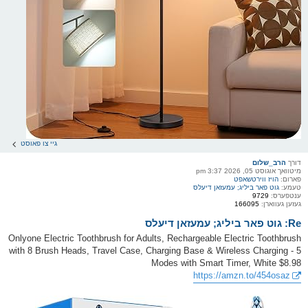
גיי צו פאוסט
דורך
הרב_שלום
מיטוואך אוגוסט 05, 2026 3:37 pm
פארום:
הויז ווירטשאפט
טעמע:
גוט פאר ביליג; עמעזאן דיעלס
ענטפערס:
9729
געזען געווארן:
166095
Re: גוט פאר ביליג; עמעזאן דיעלס
Onlyone Electric Toothbrush for Adults, Rechargeable Electric Toothbrush
with 8 Brush Heads, Travel Case, Charging Base & Wireless Charging - 5
Modes with Smart Timer, White $8.98
https://amzn.to/454osaz