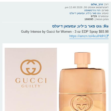
דורך
הרב_שלום
דאנערשטאג אוגוסט 06, 2026 12:48 pm
פארום:
הויז ווירטשאפט
טעמע:
גוט פאר ביליג; עמעזאן דיעלס
ענטפערס:
9729
געזען געווארן:
166095
Re: גוט פאר ביליג; עמעזאן דיעלס
Guilty Intense by Gucci for Women - 3 oz EDP Spray $93.98
https://amzn.to/4xuIHdH