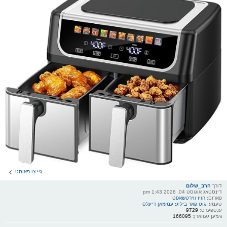
גיי צו פאוסט
דורך
הרב_שלום
דינסטאג אוגוסט 04, 2026 1:43 pm
פארום:
הויז ווירטשאפט
טעמע:
גוט פאר ביליג; עמעזאן דיעלס
ענטפערס:
9729
געזען געווארן:
166095