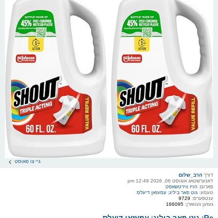
גיי צו פאוסט
דורך
הרב_שלום
דאנערשטאג אוגוסט 06, 2026 12:49 pm
פארום:
הויז ווירטשאפט
טעמע:
גוט פאר ביליג; עמעזאן דיעלס
ענטפערס:
9729
געזען געווארן:
166095
Re: גוט פאר ביליג; עמעזאן דיעלס