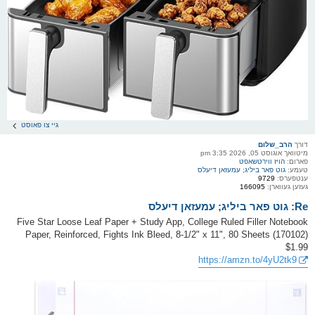
גיי צו פאוסט
דורך
הרב_שלום
מיטוואך אוגוסט 05, 2026 3:35 pm
פארום:
הויז ווירטשאפט
טעמע:
גוט פאר ביליג; עמעזאן דיעלס
ענטפערס:
9729
געזען געווארן:
166095
Re: גוט פאר ביליג; עמעזאן דיעלס
Five Star Loose Leaf Paper + Study App, College Ruled Filler Notebook
Paper, Reinforced, Fights Ink Bleed, 8-1/2" x 11", 80 Sheets (170102)
$1.99
https://amzn.to/4yU2tk9