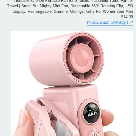
Hotsales Clip-On Portable Fan for Strollers, Handheld Turbo Fan for
Travel | Small But Mighty Mini Fan, Detachable 360° Rotating Clip, LED
Display, Rechargeable, Summer Outings, Gifts For Women And Men
$14.99
https://amzn.to/4wRqirt