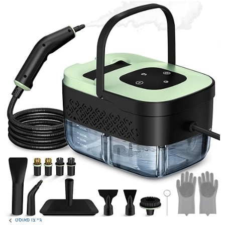
גיי צו פאוסט