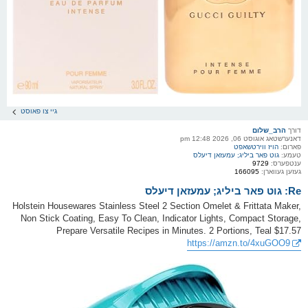
גיי צו פאוסט
דורך
הרב_שלום
דאנערשטאג אוגוסט 06, 2026 12:48 pm
פארום:
הויז ווירטשאפט
טעמע:
גוט פאר ביליג; עמעזאן דיעלס
ענטפערס:
9729
געזען געווארן:
166095
Re: גוט פאר ביליג; עמעזאן דיעלס
Holstein Housewares Stainless Steel 2 Section Omelet & Frittata Maker,
Non Stick Coating, Easy To Clean, Indicator Lights, Compact Storage,
Prepare Versatile Recipes in Minutes. 2 Portions, Teal $17.57
https://amzn.to/4xuGOO9