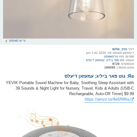
גיי צו פאוסט
דורך
הרב_שלום
דינסטאג אוגוסט 04, 2026 1:42 pm
פארום:
הויז ווירטשאפט
טעמע:
גוט פאר ביליג; עמעזאן דיעלס
ענטפערס:
9729
געזען געווארן:
166095
Re: גוט פאר ביליג; עמעזאן דיעלס
YEVIK Portable Sound Machine for Baby, Soothing Sleep Assistant with
39 Sounds & Night Light for Nursery, Travel, Kids & Adults (USB-C
Rechargeable, Auto-Off Timer) $9.99
https://amzn.to/4w5fW6a