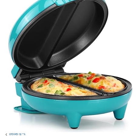
גיי צו פאוסט