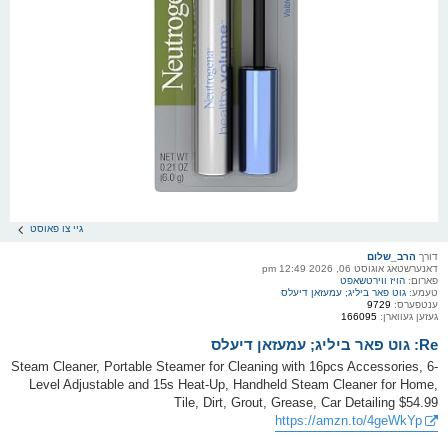
גיי צו פאוסט
דורך
הרב_שלום
דאנערשטאג אוגוסט 06, 2026 12:49 pm
פארום:
הויז ווירטשאפט
טעמע:
גוט פאר ביליג; עמעזאן דיעלס
ענטפערס:
9729
געזען געווארן:
166095
Re: גוט פאר ביליג; עמעזאן דיעלס
Steam Cleaner, Portable Steamer for Cleaning with 16pcs Accessories, 6-
Level Adjustable and 15s Heat-Up, Handheld Steam Cleaner for Home,
Tile, Dirt, Grout, Grease, Car Detailing $54.99
https://amzn.to/4geWkYp