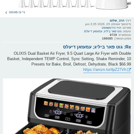
גיי צו פאוסט
דורך
הרב_שלום
מיטוואך אוגוסט 05, 2026 3:35 pm
פארום:
הויז ווירטשאפט
טעמע:
גוט פאר ביליג; עמעזאן דיעלס
ענטפערס:
9729
געזען געווארן:
166095
Re: גוט פאר ביליג; עמעזאן דיעלס
OLIXIS Dual Basket Air Fryer, 9.5 Quart Large Air Fryer with Double
Basket, Independent TEMP Control, Sync Setting, Shake Reminder, 10
Presets for Bake, Broil, Defrost, Dehydrate, Black $66.99
https://amzn.to/4pZ27Vh