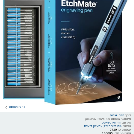
גיי צו פאוסט
דורך
הרב_שלום
מיטוואך אוגוסט 05, 2026 3:37 pm
פארום:
הויז ווירטשאפט
טעמע:
גוט פאר ביליג; עמעזאן דיעלס
ענטפערס:
9729
געזען געווארן:
166095