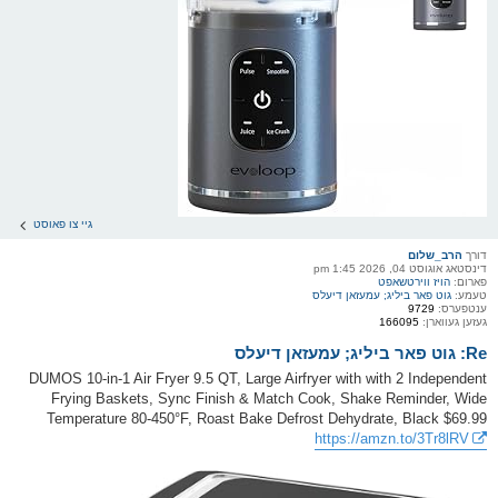
גיי צו פאוסט
דורך
הרב_שלום
דינסטאג אוגוסט 04, 2026 1:45 pm
פארום:
הויז ווירטשאפט
טעמע:
גוט פאר ביליג; עמעזאן דיעלס
ענטפערס:
9729
געזען געווארן:
166095
Re: גוט פאר ביליג; עמעזאן דיעלס
DUMOS 10-in-1 Air Fryer 9.5 QT, Large Airfryer with with 2 Independent
Frying Baskets, Sync Finish & Match Cook, Shake Reminder, Wide
Temperature 80-450°F, Roast Bake Defrost Dehydrate, Black $69.99
https://amzn.to/3Tr8lRV