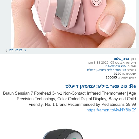
גיי צו פאוסט
דורך
הרב_שלום
מיטוואך אוגוסט 05, 2026 3:33 pm
פארום:
הויז ווירטשאפט
טעמע:
גוט פאר ביליג; עמעזאן דיעלס
ענטפערס:
9729
געזען געווארן:
166095
Re: גוט פאר ביליג; עמעזאן דיעלס
Braun Sensian 7 Forehead 3-in-1 Non-Contact Infrared Thermometer | Age
Precision Technology, Color-Coded Digital Display, Baby and Child
Friendly, No. 1 Brand Recommended by Pediatricians $9.99
https://amzn.to/4wHY8is