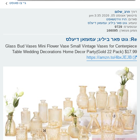
גיי צו פאוסט
דורך
הרב_שלום
מיטוואך אוגוסט 05, 2026 3:35 pm
פארום:
הויז ווירטשאפט
טעמע:
גוט פאר ביליג; עמעזאן דיעלס
ענטפערס:
9729
געזען געווארן:
166095
Re: גוט פאר ביליג; עמעזאן דיעלס
Glass Bud Vases Mini Flower Vase Small Vintage Vases for Centerpiece
Table Wedding Decorations Home Decor Party(Gold 22 Pack) $17.99
https://amzn.to/4bxJEJB