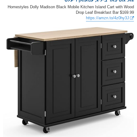
Homestyles Dolly Madison Black Mobile Kitchen Island Cart with Wood
Drop Leaf Breakfast Bar $169.99
https://amzn.to/4z0hy3J