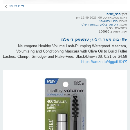
גיי צו פאוסט
דורך
הרב_שלום
דאנערשטאג אוגוסט 06, 2026 12:49 pm
פארום:
הויז ווירטשאפט
טעמע:
גוט פאר ביליג; עמעזאן דיעלס
ענטפערס:
9729
געזען געווארן:
166095
Re: גוט פאר ביליג; עמעזאן דיעלס
Neutrogena Healthy Volume Lash-Plumping Waterproof Mascara,
Volumizing and Conditioning Mascara with Olive Oil to Build Fuller
Lashes, Clump-, Smudge- and Flake-Free, Black/Brown 08, 0.21 oz $4.59
https://amzn.to/4ggxtDD