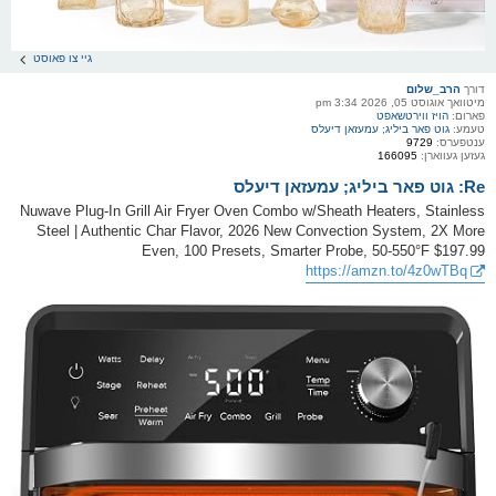
גיי צו פאוסט
דורך
הרב_שלום
מיטוואך אוגוסט 05, 2026 3:34 pm
פארום:
הויז ווירטשאפט
טעמע:
גוט פאר ביליג; עמעזאן דיעלס
ענטפערס:
9729
געזען געווארן:
166095
Re: גוט פאר ביליג; עמעזאן דיעלס
Nuwave Plug-In Grill Air Fryer Oven Combo w/Sheath Heaters, Stainless
Steel | Authentic Char Flavor, 2026 New Convection System, 2X More
Even, 100 Presets, Smarter Probe, 50-550°F $197.99
https://amzn.to/4z0wTBq