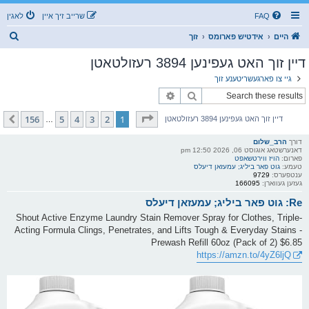
FAQ
שרייב זיך איין
לאגין
ז
היים
אידטיש פארומס
זוך
ו
דיין זוך האט געפינען 3894 רעזולטאטן
ך
גיי צו פארגעשריטענע זוך
זוך
פארגעשריטענע זוך
בלאט
1
פון
156
156
5
4
3
2
1
קומענדיגע
דיין זוך האט געפינען 3894 רעזולטאטן
…
דורך
הרב_שלום
דאנערשטאג אוגוסט 06, 2026 12:50 pm
פארום:
הויז ווירטשאפט
טעמע:
גוט פאר ביליג; עמעזאן דיעלס
ענטפערס:
9729
געזען געווארן:
166095
Re: גוט פאר ביליג; עמעזאן דיעלס
Shout Active Enzyme Laundry Stain Remover Spray for Clothes, Triple-
Acting Formula Clings, Penetrates, and Lifts Tough & Everyday Stains -
Prewash Refill 60oz (Pack of 2) $6.85
https://amzn.to/4yZ6ljQ