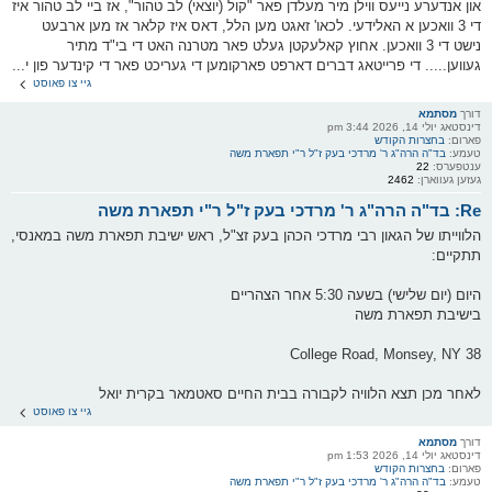
און אנדערע נייעס ווילן מיר מעלדן פאר "קול (יוצאי) לב טהור", אז ביי לב טהור איז
די 3 וואכען א האלידעי. לכאו' זאגט מען הלל, דאס איז קלאר אז מען ארבעט
נישט די 3 וואכען. אחוץ קאלעקטן געלט פאר מטרנה האט די בי"ד מתיר
געווען..... די פרייטאג דברים דארפט פארקומען די געריכט פאר די קינדער פון י...
גיי צו פאוסט
דורך
מסתמא
דינסטאג יולי 14, 2026 3:44 pm
פארום:
בחצרות הקודש
טעמע:
בד"ה הרה"ג ר' מרדכי בעק ז"ל ר"י תפארת משה
ענטפערס:
22
געזען געווארן:
2462
Re: בד"ה הרה"ג ר' מרדכי בעק ז"ל ר"י תפארת משה
הלווייתו של הגאון רבי מרדכי הכהן בעק זצ"ל, ראש ישיבת תפארת משה במאנסי,
תתקיים:
היום (יום שלישי) בשעה 5:30 אחר הצהריים
בישיבת תפארת משה
38 College Road, Monsey, NY
לאחר מכן תצא הלוויה לקבורה בבית החיים סאטמאר בקרית יואל
גיי צו פאוסט
דורך
מסתמא
דינסטאג יולי 14, 2026 1:53 pm
פארום:
בחצרות הקודש
טעמע:
בד"ה הרה"ג ר' מרדכי בעק ז"ל ר"י תפארת משה