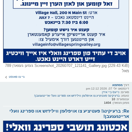
Screenshot_20260707_121141_Gallery.jpg (229.43 KiB) געזען געווארן 789
מאל
גיי צו פאוסט
דורך
מסתמא
דינסטאג יולי 07, 2026 12:12 pm
פארום:
נייעס ביי אידן
טעמע:
ברעיקינג! פעטיציע צו אויפלעזן ווילידזש אוו ספרינג וועלי אריינגעגעבן!
ענטפערס:
10
געזען געווארן:
1404
Re: ברעיקינג! פעטיציע צו אויפלעזן ווילידזש אוו ספרינג וועלי
אריינגעגעבן!