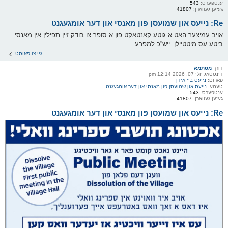
ענטפערס:
543
געזען געווארן:
41807
Re: נייעס און שמועסן פון מאנסי און דער אומגעגנט
אויב עמיצער האט א גוטע קאנטאקט פון א סופר צו בודק זיין תפילין אין מאנסי
ביטע עס מיטטיילן. ייש”כ למפרע
גיי צו פאוסט
דורך
מסתמא
דינסטאג יולי 07, 2026 12:14 pm
פארום:
נייעס ביי אידן
טעמע:
נייעס און שמועסן פון מאנסי און דער אומגעגנט
ענטפערס:
543
געזען געווארן:
41807
Re: נייעס און שמועסן פון מאנסי און דער אומגעגנט