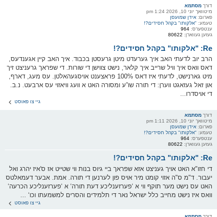
דורך
מסתמא
מיטוואך יוני 10, 2026 1:24 pm
פארום:
אידן שמועסן
טעמע:
"אלקותו" בקהל חסידים?!
ענטפערס:
964
געזען געווארן:
80622
Re: "אלקותו" בקהל חסידים?!
הרב יוב לדעתי האב איך גערעדט מיטן גרעסטן בכבוד. איך האב קיין אגענדעס,
דאס וואס איך וויל שרייב איך קלאר, נישט צווישן די שורות. די שפראך גרעניצט זיך
מיט גארנישט, לדעתי איז דאס 100% פראצענט אויסגעהאלטן. עס מעג, דארף,
און זאל געזאגט ווערן: די תורה שו”ע ומסורה האט א וועג וויאזוי עס ארבעט. נ.ב.
די אויסדרו...
גיי צו פאוסט
דורך
מסתמא
מיטוואך יוני 10, 2026 1:11 pm
פארום:
אידן שמועסן
טעמע:
"אלקותו" בקהל חסידים?!
ענטפערס:
964
געזען געווארן:
80622
Re: "אלקותו" בקהל חסידים?!
די חזו"א האט אויך געניצט אזא שפראך ביי גיוס בנות ווי שטייט אז ס'איז יהרג ואל
יעבור. ד"מ ס"ה אזוי קומט מיר אויס פון לערנען די תורה. אמת. אבער דעמאלטס
האט עס נישט מער תוקף ווי א ‘פערזענליכע דעת תורה‘ א ‘פערזענליכע הכרעה‘
וואס איז נישט מחייב כלל ישראל נאר די תלמידים והסרים למשמעתו וכו‘ ...
גיי צו פאוסט
דורך
מסתמא