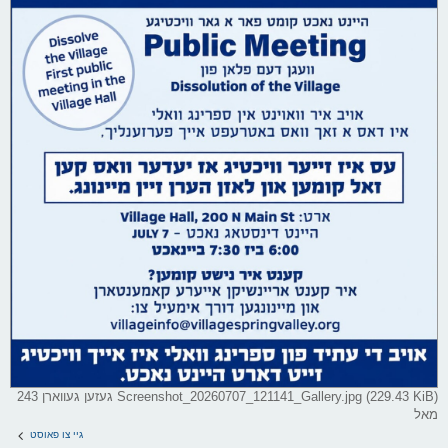
Screenshot_20260707_121141_Gallery.jpg (229.43 KiB) געזען געווארן 243
מאל
גיי צו פאוסט