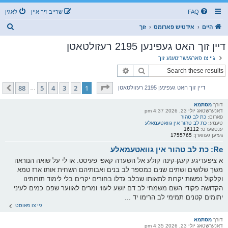
FAQ
שרייב זיך איין
לאגין
ז
היים
אידטיש פארומס
זוך
ו
דיין זוך האט געפינען 2195 רעזולטאטן
ך
גיי צו פארגעשריטענע זוך
זוך
פארגעשריטענע זוך
בלאט
1
פון
88
88
5
4
3
2
1
קומענדיגע
דיין זוך האט געפינען 2195 רעזולטאטן
…
דורך
מסתמא
דאנערשטאג יולי 23, 2026 4:37 pm
פארום:
כת לב טהור
טעמע:
כת לב טהור אין גוואטעמאלע
ענטפערס:
16112
געזען געווארן:
1755765
Re: כת לב טהור אין גוואטעמאלע
א ציפעדיגע קעגן-קינה קולע אל השערה קאפי פעיסט. או לי על שואה הנוראה
משך שלושים ושתים שנים כמספר לב בנים ואבותיהם השחית אותו ארז טמא
וקלקול נפשות יקרות לתאותו שבלב גדלו בחורים יקרים בלי לימוד תורותינו
הקדושה פקודי השם משמחי לב דם יושע לעווי ומרים לאווער שפכו כמים לעיני
יתומים קטנים תמימי לב הרימו יד ...
גיי צו פאוסט
דורך
מסתמא
דאנערשטאג יולי 23, 2026 4:35 pm