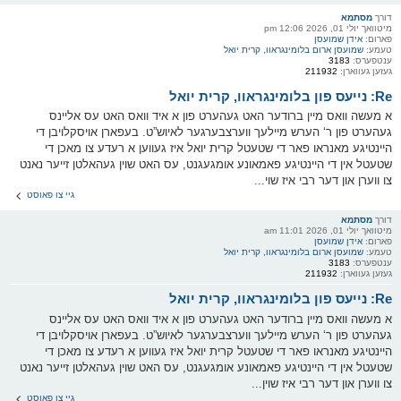
דורך
מסתמא
מיטוואך יולי 01, 2026 12:06 pm
פארום:
אידן שמועסן
טעמע:
שמועסן ארום בלומינגראוו, קרית יואל
ענטפערס:
3183
געזען געווארן:
211932
Re: נייעס פון בלומינגראוו, קרית יואל
א מעשה וואס מיין ברודער האט געהערט פון א איד וואס האט עס אליינס
געהערט פון ר‘ הערש מיילעך ווערצבערגער לאיוש”ט. בעפארן אויסקלויבן די
היינטיגע מאנראו פאר די שטעטל קרית יואל איז געווען א רעדע צו מאכן די
שטעטל אין די היינטיגע פאמאונע אומגעגנט, עס האט שוין געהאלטן זייער נאנט
צו ווערן און דער רבי איז שוי...
גיי צו פאוסט
דורך
מסתמא
מיטוואך יולי 01, 2026 11:01 am
פארום:
אידן שמועסן
טעמע:
שמועסן ארום בלומינגראוו, קרית יואל
ענטפערס:
3183
געזען געווארן:
211932
Re: נייעס פון בלומינגראוו, קרית יואל
א מעשה וואס מיין ברודער האט געהערט פון א איד וואס האט עס אליינס
געהערט פון ר‘ הערש מיילעך ווערצבערגער לאיוש”ט. בעפארן אויסקלויבן די
היינטיגע מאנראו פאר די שטעטל קרית יואל איז געווען א רעדע צו מאכן די
שטעטל אין די היינטיגע פאמאונע אומגעגנט, עס האט שוין געהאלטן זייער נאנט
צו ווערן און דער רבי איז שוין...
גיי צו פאוסט