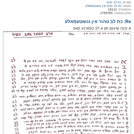
פארום:
כת לב טהור
טעמע:
כת לב טהור אין גוואטעמאלע
ענטפערס:
16112
געזען געווארן:
1755765
Re: כת לב טהור אין גוואטעמאלע
א קינה שיגעון פון א לב טמא‘נע קאפ