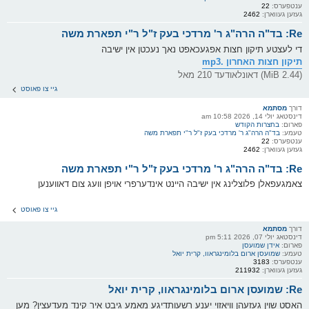
ענטפערס:
22
געזען געווארן:
2462
Re: בד"ה הרה"ג ר' מרדכי בעק ז"ל ר"י תפארת משה
די לעצטע תיקון חצות אפגעכאפט נאך נעכטן אין ישיבה
תיקון חצות האחרון .mp3
(2.44 MiB) דאונלאודעד 210 מאל
גיי צו פאוסט
דורך
מסתמא
דינסטאג יולי 14, 2026 10:58 am
פארום:
בחצרות הקודש
טעמע:
בד"ה הרה"ג ר' מרדכי בעק ז"ל ר"י תפארת משה
ענטפערס:
22
געזען געווארן:
2462
Re: בד"ה הרה"ג ר' מרדכי בעק ז"ל ר"י תפארת משה
צאמגעפאלן פלוצלינג אין ישיבה היינט אינדערפרי אויפן וועג צום דאווענען
גיי צו פאוסט
דורך
מסתמא
דינסטאג יולי 07, 2026 5:11 pm
פארום:
אידן שמועסן
טעמע:
שמועסן ארום בלומינגראוו, קרית יואל
ענטפערס:
3183
געזען געווארן:
211932
Re: שמועסן ארום בלומינגראוו, קרית יואל
האסט שוין געזעהן וויאזוי יענע רשעותדיגע מאמע גיבט איר קינד מעדעצין? מען