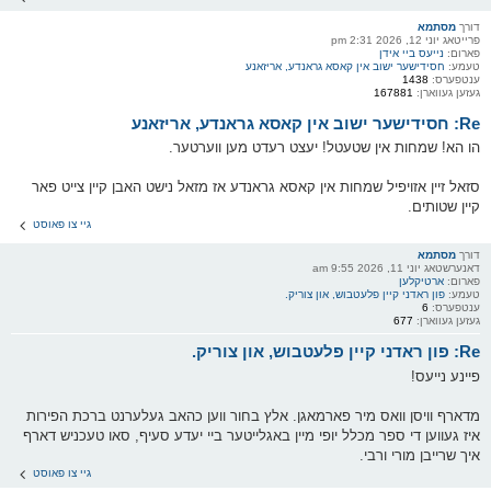
דורך
מסתמא
פרייטאג יוני 12, 2026 2:31 pm
פארום:
נייעס ביי אידן
טעמע:
חסידישער ישוב אין קאסא גראנדע, אריזאנע
ענטפערס:
1438
געזען געווארן:
167881
Re: חסידישער ישוב אין קאסא גראנדע, אריזאנע
הו הא! שמחות אין שטעטל! יעצט רעדט מען ווערטער.
סזאל זיין אזויפיל שמחות אין קאסא גראנדע אז מזאל נישט האבן קיין צייט פאר
קיין שטותים.
גיי צו פאוסט
דורך
מסתמא
דאנערשטאג יוני 11, 2026 9:55 am
פארום:
ארטיקלען
טעמע:
פון ראדני קיין פלעטבוש, און צוריק.
ענטפערס:
6
געזען געווארן:
677
Re: פון ראדני קיין פלעטבוש, און צוריק.
פיינע נייעס!
מדארף וויסן וואס מיר פארמאגן. אלץ בחור ווען כהאב געלערנט ברכת הפירות
איז געווען די ספר מכלל יופי מיין באגלייטער ביי יעדע סעיף, סאו טעכניש דארף
איך שרייבן מורי ורבי.
גיי צו פאוסט