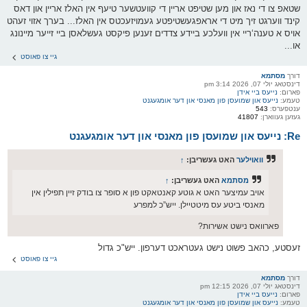
שטאפ צו די נאז און מען שטיפט אריין די קוועטשער טיעף אין האלז אריין און דאס
קינד ווערגט זיך מיט די אראפגעשטיפטע געמויזעכטס אין האלז... בערך אזוי זעהט
אויס א טענה‘ריי אין וועלכע ביידע צדדים זענען פיקסט געשלאסן ביי זייער מיינונג
או...
גיי צו פאוסט
דורך
מסתמא
דינסטאג יולי 07, 2026 3:14 pm
פארום:
נייעס ביי אידן
טעמע:
נייעס און שמועסן פון מאנסי און דער אומגעגנט
ענטפערס:
543
געזען געווארן:
41807
Re: נייעס און שמועסן פון מאנסי און דער אומגעגנט
וואוילער
האט געשריבן:
↑
מסתמא
האט געשריבן:
↑
אויב עמיצער האט א גוטע קאנטאקט פון א סופר צו בודק זיין תפילין אין
מאנסי ביטע עס מיטטיילן. ייש”כ למפרע
פארוואס נישט אשירות?
זעסטע, כהאב פשוט נישט געטראכט דערפון. ייש"כ גדול
גיי צו פאוסט
דורך
מסתמא
דינסטאג יולי 07, 2026 12:15 pm
פארום:
נייעס ביי אידן
טעמע:
נייעס און שמועסן פון מאנסי און דער אומגעגנט