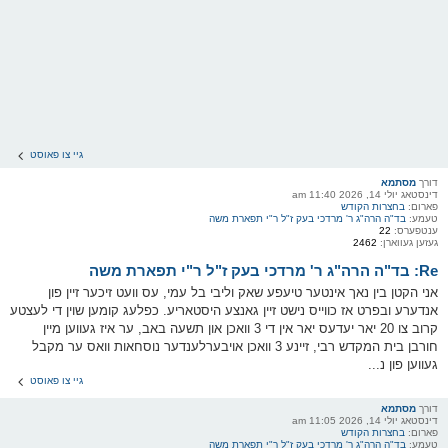
גיי צו פאוסט
דורך
מסתמא
דינסטאג יולי 14, 2026 11:40 am
פארום:
בחצרות הקודש
טעמע:
בד"ה הרה"ג ר' מרדכי בעק ז"ל ר"י תפארת משה
ענטפערס:
22
געזען געווארן:
2462
Re: בד"ה הרה"ג ר' מרדכי בעק ז"ל ר"י תפארת משה
אני הקטן בין נאך אינטער טיעפע שאק וליבי בל עמי, עס וועט זיכער זיין פון
אנדערע ובפרט אז כווייס נישט זיין גאנצע היסטאריע. כפלעג קומען שוין די לעצטע
קרוב צו 20 יאר יעדעס יאר אין די 3 וואכן און תשעה באב, ער איז געווען מיין
חורבן בית המקדש רבי, זיינע 3 וואכן אויבערלענדער נוסחאות וואס ער מקבל
געווען פון נ...
גיי צו פאוסט
דורך
מסתמא
דינסטאג יולי 14, 2026 11:05 am
פארום:
בחצרות הקודש
טעמע:
בד"ה הרה"ג ר' מרדכי בעק ז"ל ר"י תפארת משה