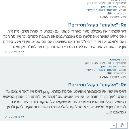
מיטוואך יוני 10, 2026 1:01 pm
פארום:
אידן שמועסן
טעמע:
"אלקותו" בקהל חסידים?!
ענטפערס:
964
געזען געווארן:
80622
Re: "אלקותו" בקהל חסידים?!
דעי שפראך איז געצילט מער פאר די פשוטי עם (בפרט די עזרת נשים) מיין איך,
וואס מ'קען שווער אויפקלערן מיט נאכברענגען פון תשובה ספרים וכו' איז סך הכל
וואס מ'זאגט איז אז די רבי ז"ל ער האט געוויסט וואס עס שטייט אין די אלע ספרים
און ער האט געהאט א פרעבלעם מיט ביי האר וכו' כן נראה לענ"ד. און וואס ...
גיי צו פאוסט
דורך
מסתמא
מיטוואך יוני 10, 2026 12:45 pm
פארום:
אידן שמועסן
טעמע:
"אלקותו" בקהל חסידים?!
ענטפערס:
964
געזען געווארן:
80622
Re: "אלקותו" בקהל חסידים?!
דאס איז שוין אין סאטמאר אייוועלט אסיפה מהרא .png דאס איז דאך א צאנזער
ווארט. "יאך בין די תורה און אין מיר שטייט עס" (כמדומה לחתנו רבי אהרן מבייטש
כששאל בשליחות אביו האמרי נועם מדזשיקאוו על המקור נגד ההיתר מכירה
לשבת.) פון א מליצה אויף א מחלוקת להלכה מיט תשובות ונימוקים לכאן ולכאן
געמאכט א...
גיי צו פאוסט