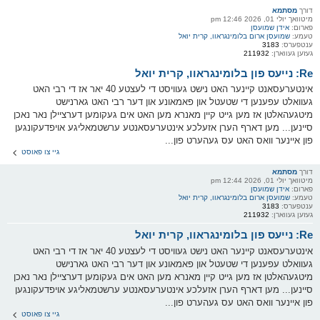
דורך
מסתמא
מיטוואך יולי 01, 2026 12:46 pm
פארום:
אידן שמועסן
טעמע:
שמועסן ארום בלומינגראוו, קרית יואל
ענטפערס:
3183
געזען געווארן:
211932
Re: נייעס פון בלומינגראוו, קרית יואל
אינטערעסאנט קיינער האט נישט געוויסט די לעצטע 40 יאר אז די רבי האט
געוואלט עפענען די שטעטל און פאמאונע און דער רבי האט גארנישט
מיטגעהאלטן אז מען גייט קיין מאנרא מען האט אים געקומען דערציילן נאר נאכן
סיינען... מען דארף הערן אזעלכע אינטערעסאנטע ערשטמאליגע אויפדעקונגען
פון איינער וואס האט עס געהערט פון...
גיי צו פאוסט
דורך
מסתמא
מיטוואך יולי 01, 2026 12:44 pm
פארום:
אידן שמועסן
טעמע:
שמועסן ארום בלומינגראוו, קרית יואל
ענטפערס:
3183
געזען געווארן:
211932
Re: נייעס פון בלומינגראוו, קרית יואל
אינטערעסאנט קיינער האט נישט געוויסט די לעצטע 40 יאר אז די רבי האט
געוואלט עפענען די שטעטל און פאמאונע און דער רבי האט גארנישט
מיטגעהאלטן אז מען גייט קיין מאנרא מען האט אים געקומען דערציילן נאר נאכן
סיינען... מען דארף הערן אזעלכע אינטערעסאנטע ערשטמאליגע אויפדעקונגען
פון איינער וואס האט עס געהערט פון...
גיי צו פאוסט