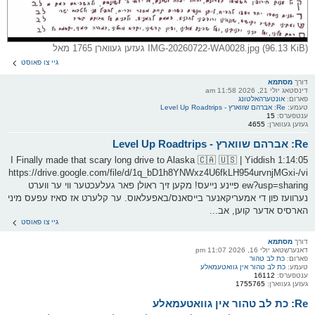
IMG-20260722-WA0028.jpg (96.13 KiB) געזען געווארן 1765 מאל
גיי צו פאוסט
דורך
מסתמא
דינסטאג יולי 21, 2026 11:58 am
פארום:
אונטערהאלטונג
טעמע:
Re: אברהם שווארץ - Level Up Roadtrips
ענטפערס:
15
געזען געווארן:
4655
Re: אברהם שווארץ - Level Up Roadtrips
I Finally made that scary long drive to Alaska 🇨🇦 🇺🇸 | Yiddish 1:14:05
https://drive.google.com/file/d/1q_bD1h8YNWxz4U6fkLH954urvnjMGxi-/vi
ew?usp=sharing פיינע נייעס! מקען זיך ראולן פאר געלעכטער ווי ער ווערט
נערוועז פון די אמעריקאנער בייסאנס/באפעלאוס. ער קלערט אז סאיז עפעס מיני
הארסיס אדער קוען, אב...
גיי צו פאוסט
דורך
מסתמא
דאנערשטאג יולי 16, 2026 11:07 pm
פארום:
כת לב טהור
טעמע:
כת לב טהור אין גוואטעמאלע
ענטפערס:
16112
געזען געווארן:
1755765
Re: כת לב טהור אין גוואטעמאלע