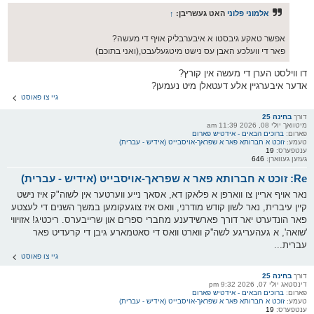
אלמוני פלוני
האט געשריבן:
↑
אפשר טאקע גיבסטו א איבערבליק אויף די מעשה?
פאר די וועלכע האבן עס נישט מיטגעלעבט,(ואני בתוכם)
דו ווילסט הערן די מעשה אין קורץ?
אדער איבערגיין אלע דעטאלן מיט נעמען?
גיי צו פאוסט
דורך
בחינה 25
מיטוואך יולי 08, 2026 11:39 am
פארום:
ברוכים הבאים - אידטיש פארום
טעמע:
זוכט א חברותא פאר א שפראך-אויסבייט (אידיש - עברית)
ענטפערס:
19
געזען געווארן:
646
Re: זוכט א חברותא פאר א שפראך-אויסבייט (אידיש - עברית)
נאר אויף אריין צו ווארפן א פלאקן דא, אסאך נייע ווערטער אין לשוה"ק איז נישט
קיין עיברית, נאר לשון קודש מודרני, וואס איז צוגעקומען במשך השנים די לעצטע
פאר הונדערט יאר דורך פארשידענע מחברי ספרים און שרייבערס. ריכטיג! אזויווי
'שואה', א געהעריגע לשה''ק ווארט וואס די סאטמארע גיבן די קרעדיט פאר
עברית...
גיי צו פאוסט
דורך
בחינה 25
דינסטאג יולי 07, 2026 9:32 pm
פארום:
ברוכים הבאים - אידטיש פארום
טעמע:
זוכט א חברותא פאר א שפראך-אויסבייט (אידיש - עברית)
ענטפערס:
19