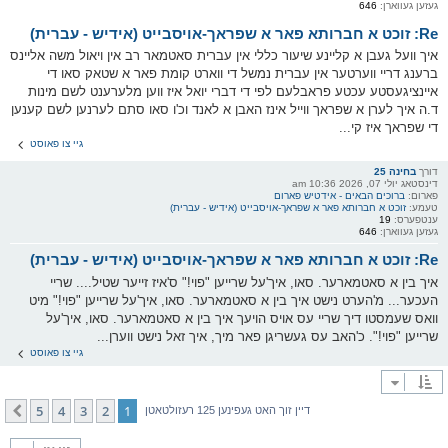
געזען געווארן:
646
Re: זוכט א חברותא פאר א שפראך-אויסבייט (אידיש - עברית)
איך וועל געבן א קליינע שיעור כללי אין עברית סאטמאר רב אין ויאול משה אליינס
ברענג דריי ווערטער אין עברית נמשל די ווארט קומת פאר א שטאק סאו די
איינציגעסטע עכטע פראבלעם לפי די דברי יואל איז ווען מלערענט לשם מינות
ד.ה איך לערן א שפראך ווייל אינז האבן א לאנד וכ'ו סאו סתם לערנען לשם קענען
די שפראך איז קי...
גיי צו פאוסט
דורך
בחינה 25
דינסטאג יולי 07, 2026 10:36 am
פארום:
ברוכים הבאים - אידטיש פארום
טעמע:
זוכט א חברותא פאר א שפראך-אויסבייט (אידיש - עברית)
ענטפערס:
19
געזען געווארן:
646
Re: זוכט א חברותא פאר א שפראך-אויסבייט (אידיש - עברית)
איך בין א סאטמארער. סאו, איך'על שרייען "פוי!" ס'איז זייער שטיל.... שריי
העכער... מ'הערט נישט איך בין א סאטמארער. סאו, איך'על שרייען "פוי!" מיט
וואס שעמסטו דיך שריי עס אויס הויעך איך בין א סאטמארער. סאו, איך'על
שרייען "פוי!". כ'האב עס געשריגן פאר מיך, איך זאל נישט ווערן...
גיי צו פאוסט
5
4
3
2
1
קומענדיגע
דיין זוך האט געפינען 125 רעזולטאטן