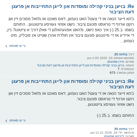
Re: בויען בניני קהילה ומוסדות און לייגן התחייבות אן פרעגן
דעת הציבור
כ'הא זייער הנאה אז די צעטל האט נעמען, דאס מאכט אז מ'זאל מסכים זיין און
רוקט ארויף די טראסט פונעם ציבור. נישט אזויווי געוויסע צייטונגען.. החותם
בשמו: ב.25 (-) איך כאפ נישט, מ'האט אפגעהאלטן די וואלן דורך א צייטונג? ניין,
די איידיע אז די מיינונגען פונעם ציבור אין תולדת אהרן שטייט אין פובליק, מיט
נעמען...
גיי צו פאוסט
דורך
בחינה 25
מאנטאג אוגוסט 03, 2026 1:55 pm
פארום:
אידן שמועסן
טעמע:
בויען בניני קהילה ומוסדות און לייגן התחייבות אן פרעגן דעת הציבור
ענטפערס:
7
געזען געווארן:
673
Re: בויען בניני קהילה ומוסדות און לייגן התחייבות אן פרעגן
דעת הציבור
כ'הא זייער הנאה אז די צעטל האט נעמען, דאס מאכט אז מ'זאל מסכים זיין און
רוקט ארויף די טראסט פונעם ציבור.
נישט אזויווי געוויסע צייטונגען..
החותם בשמו: ב.25 (-)
גיי צו פאוסט
דורך
בחינה 25
מיטוואך יולי 29, 2026 11:41 am
פארום:
לייכטע שמועסן