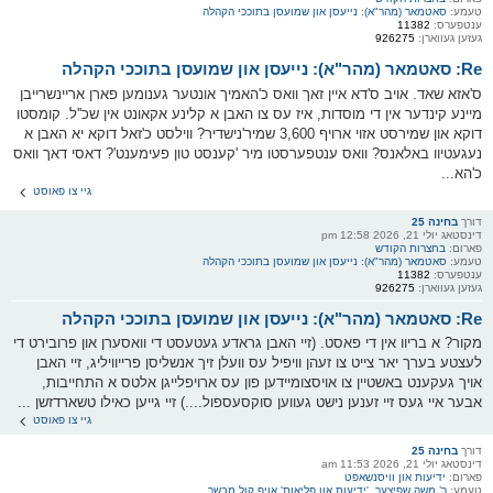
טעמע:
סאטמאר (מהר"א): נייעסן און שמועסן בתוככי הקהלה
ענטפערס:
11382
געזען געווארן:
926275
Re: סאטמאר (מהר"א): נייעסן און שמועסן בתוככי הקהלה
ס'אזא שאד. אויב ס'דא איין זאך וואס כ'האמיך אונטער גענומען פארן אריינשרייבן
מיינע קינדער אין די מוסדות, איז עס צו האבן א קלינע אקאונט אין שכ''ל. קומסטו
דוקא און שמירסט אזוי ארויף 3,600 שמיר'נישדיר? ווילסט כ'זאל דוקא יא האבן א
נעגעטיוו באלאנס? וואס ענטפערסטו מיר 'קענסט טון פעימענט'? דאסי דאך וואס
כ'הא...
גיי צו פאוסט
דורך
בחינה 25
דינסטאג יולי 21, 2026 12:58 pm
פארום:
בחצרות הקודש
טעמע:
סאטמאר (מהר"א): נייעסן און שמועסן בתוככי הקהלה
ענטפערס:
11382
געזען געווארן:
926275
Re: סאטמאר (מהר"א): נייעסן און שמועסן בתוככי הקהלה
מקור? א בריוו אין די פאסט. (זיי האבן גראדע געטעסט די וואסערן און פרובירט די
לעצטע בערך יאר צייט צו זעהן וויפיל עס וועלן זיך אנשליסן פרייוויליג, זיי האבן
אויך געקענט באשטיין צו אויסצומיידען פון עס ארויפלייגן אלטס א התחייבות,
אבער איי געס זיי זענען נישט געווען סוקסעספול....) זיי גייען כאילו טשארדזשן ...
גיי צו פאוסט
דורך
בחינה 25
דינסטאג יולי 21, 2026 11:53 am
פארום:
ידיעות און וויסנשאפט
טעמע:
ר’ משה שפיצער, 'ידיעות און פליאות' אויף קול מבשר