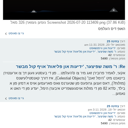
Screenshot 2026-07-20 113409.png (37.86 KiB) געזען געווארן 326 מאל
האופ דיס העלפס
גיי צו פאוסט
דורך
בחינה 25
מאנטאג יולי 20, 2026 11:31 am
פארום:
ידיעות און וויסנשאפט
טעמע:
ר’ משה שפיצער, 'ידיעות און פליאות' אויף קול מבשר
ענטפערס:
42
געזען געווארן:
5490
Re: ר’ משה שפיצער, 'ידיעות און פליאות' אויף קול מבשר
אקעי, לאמיר פרובירן זאג מיר צו ס'העלפט... פון די בעסטע וועגן זיך צו ארענטירן
ביינאכט מיט "הימל זאכן" (Celestial Objects), איז דורך קאנסטילעישנס
(מזלות?), דאס זענען גרופעס פון שטערנס וואס פארעמען אויס א דמיון פון א
בילד, ס'דא 82 פון די מזלות אויסגעשפרייט איבערן הימל, יעדע פון די האט א
נאמען...
גיי צו פאוסט
דורך
בחינה 25
זונטאג יולי 19, 2026 3:11 pm
פארום:
ידיעות און וויסנשאפט
טעמע:
ר’ משה שפיצער, 'ידיעות און פליאות' אויף קול מבשר
ענטפערס:
42
געזען געווארן:
5490