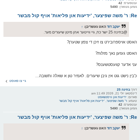
ענטפערס:
42
געזען געווארן:
5490
Re: ר’ משה שפיצער, 'ידיעות און פליאות' אויף קול מבשר
יעקב דוד
האט געשריבן:
↑
@בחינה 25 ישר כח, גיי ווייטער אהן מיטן שיעורים מער.
האסט אויספרובירט צו זיכן די צפון שטערן?
האסט געזען נאך מזלות?
עני אדער קוועסטשענס?
כ'בין נישט גוט אין גיבן שיעורים. לאמיר טון א שאלה ותשובה...
גיי צו פאוסט
דורך
בחינה 25
דינסטאג יולי 21, 2026 11:49 am
פארום:
ידיעות און וויסנשאפט
טעמע:
ר’ משה שפיצער, 'ידיעות און פליאות' אויף קול מבשר
ענטפערס:
42
געזען געווארן:
5490
Re: ר’ משה שפיצער, 'ידיעות און פליאות' אויף קול מבשר
יעקב דוד
האט געשריבן:
↑