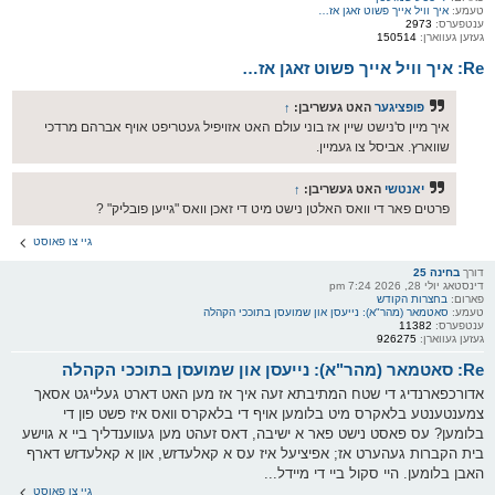
טעמע:
איך וויל אייך פשוט זאגן אז…
ענטפערס:
2973
געזען געווארן:
150514
Re: איך וויל אייך פשוט זאגן אז…
פופציגער
האט געשריבן:
↑
איך מיין ס'נישט שיין אז בוני עולם האט אזויפיל געטריפט אויף אברהם מרדכי
שווארץ. אביסל צו געמיין.
יאנטשי
האט געשריבן:
↑
פרטים פאר די וואס האלטן נישט מיט די זאכן וואס "גייען פובליק" ?
גיי צו פאוסט
דורך
בחינה 25
דינסטאג יולי 28, 2026 7:24 pm
פארום:
בחצרות הקודש
טעמע:
סאטמאר (מהר"א): נייעסן און שמועסן בתוככי הקהלה
ענטפערס:
11382
געזען געווארן:
926275
Re: סאטמאר (מהר"א): נייעסן און שמועסן בתוככי הקהלה
אדורכפארנדיג די שטח המתיבתא זעה איך אז מען האט דארט געלייגט אסאך
צמענטענטע בלאקרס מיט בלומען אויף די בלאקרס וואס איז פשט פון די
בלומען? עס פאסט נישט פאר א ישיבה, דאס זעהט מען געווענדליך ביי א גוישע
בית הקברות געהערט אז; אפיציעל איז עס א קאלעדזש, און א קאלעדזש דארף
האבן בלומען. היי סקול ביי די מיידל...
גיי צו פאוסט