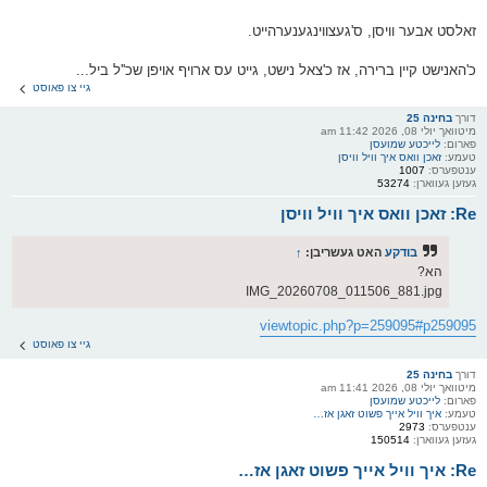
זאלסט אבער וויסן, ס'געצווינגענערהייט.
כ'האנישט קיין ברירה, אז כ'צאל נישט, גייט עס ארויף אויפן שכ''ל ביל...
גיי צו פאוסט
דורך
בחינה 25
מיטוואך יולי 08, 2026 11:42 am
פארום:
לייכטע שמועסן
טעמע:
זאכן וואס איך וויל וויסן
ענטפערס:
1007
געזען געווארן:
53274
Re: זאכן וואס איך וויל וויסן
בודקע
האט געשריבן:
↑
הא?
IMG_20260708_011506_881.jpg
viewtopic.php?p=259095#p259095
גיי צו פאוסט
דורך
בחינה 25
מיטוואך יולי 08, 2026 11:41 am
פארום:
לייכטע שמועסן
טעמע:
איך וויל אייך פשוט זאגן אז…
ענטפערס:
2973
געזען געווארן:
150514
Re: איך וויל אייך פשוט זאגן אז…