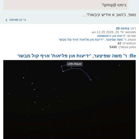
ביסטו @gring?
נאופ, כ'האב א אידיש קיבאורד...
גיי צו פאוסט
דורך
בחינה 25
מאנטאג יולי 20, 2026 11:35 am
פארום:
ידיעות און וויסנשאפט
טעמע:
ר’ משה שפיצער, 'ידיעות און פליאות' אויף קול מבשר
ענטפערס:
42
געזען געווארן:
5490
Re: ר’ משה שפיצער, 'ידיעות און פליאות' אויף קול מבשר