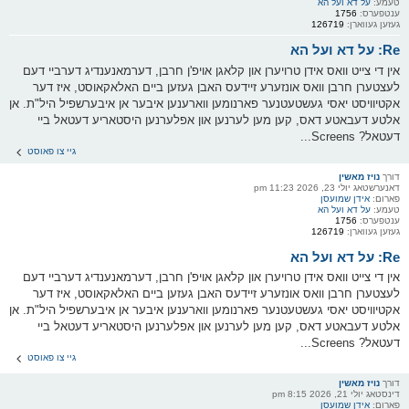
טעמע:
על דא ועל הא
ענטפערס:
1756
געזען געווארן:
126719
Re: על דא ועל הא
אין די צייט וואס אידן טרויערן און קלאגן אויפ'ן חרבן, דערמאנענדיג דערביי דעם
לעצטערן חרבן וואס אונזערע זיידעס האבן געזען ביים האלאקאוסט, איז דער
אקטיוויסט יאסי געשטעטנער פארנומען ווארענען איבער אן איבערשפיל היל"ת. אן
אלטע דעבאטע דאס, קען מען לערנען און אפלערנען היסטאריע דעטאל ביי
דעטאל? Screens...
גיי צו פאוסט
דורך
נויז מאשין
דאנערשטאג יולי 23, 2026 11:23 pm
פארום:
אידן שמועסן
טעמע:
על דא ועל הא
ענטפערס:
1756
געזען געווארן:
126719
Re: על דא ועל הא
אין די צייט וואס אידן טרויערן און קלאגן אויפ'ן חרבן, דערמאנענדיג דערביי דעם
לעצטערן חרבן וואס אונזערע זיידעס האבן געזען ביים האלאקאוסט, איז דער
אקטיוויסט יאסי געשטעטנער פארנומען ווארענען איבער אן איבערשפיל היל"ת. אן
אלטע דעבאטע דאס, קען מען לערנען און אפלערנען היסטאריע דעטאל ביי
דעטאל? Screens...
גיי צו פאוסט
דורך
נויז מאשין
דינסטאג יולי 21, 2026 8:15 pm
פארום:
אידן שמועסן