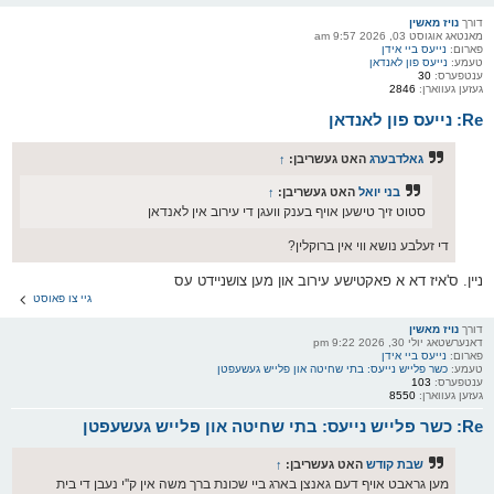
דורך
נויז מאשין
מאנטאג אוגוסט 03, 2026 9:57 am
פארום:
נייעס ביי אידן
טעמע:
נייעס פון לאנדאן
ענטפערס:
30
געזען געווארן:
2846
Re: נייעס פון לאנדאן
גאלדבערג
האט געשריבן:
↑
בני יואל
האט געשריבן:
↑
סטוט זיך טישען אויף בענק וועגן די עירוב אין לאנדאן
די זעלבע נושא ווי אין ברוקלין?
ניין. ס'איז דא א פאקטישע עירוב און מען צושניידט עס
גיי צו פאוסט
דורך
נויז מאשין
דאנערשטאג יולי 30, 2026 9:22 pm
פארום:
נייעס ביי אידן
טעמע:
כשר פלייש נייעס: בתי שחיטה און פלייש געשעפטן
ענטפערס:
103
געזען געווארן:
8550
Re: כשר פלייש נייעס: בתי שחיטה און פלייש געשעפטן
שבת קודש
האט געשריבן:
↑
מען גראבט אויף דעם גאנצן בארג ביי שכונת ברך משה אין ק''י נעבן די בית