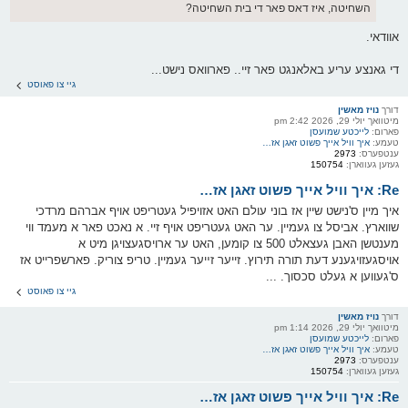
השחיטה, איז דאס פאר די בית השחיטה?
אוודאי.
די גאנצע עריע באלאנגט פאר זיי.. פארוואס נישט...
גיי צו פאוסט
דורך
נויז מאשין
מיטוואך יולי 29, 2026 2:42 pm
פארום:
לייכטע שמועסן
טעמע:
איך וויל אייך פשוט זאגן אז…
ענטפערס:
2973
געזען געווארן:
150754
Re: איך וויל אייך פשוט זאגן אז…
איך מיין ס'נישט שיין אז בוני עולם האט אזויפיל געטריפט אויף אברהם מרדכי
שווארץ. אביסל צו געמיין. ער האט געטריפט אויף זיי. א נאכט פאר א מעמד ווי
מענטשן האבן געצאלט 500 צו קומען, האט ער ארויסגעצויגן מיט א
אויסגעזויגענע דעת תורה תירוץ. זייער זײער געמיין. טריפ צוריק. פארשפרייט אז
ס'געווען א געלט סכסוך. ...
גיי צו פאוסט
דורך
נויז מאשין
מיטוואך יולי 29, 2026 1:14 pm
פארום:
לייכטע שמועסן
טעמע:
איך וויל אייך פשוט זאגן אז…
ענטפערס:
2973
געזען געווארן:
150754
Re: איך וויל אייך פשוט זאגן אז…