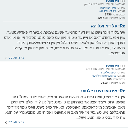
דורך
נויז מאשין
מאנטאג יולי 20, 2026 12:37 pm
פארום:
אידן שמועסן
טעמע:
על דא ועל הא
ענטפערס:
1756
געזען געווארן:
126719
Re: על דא ועל הא
איך גלייך זייער נישט צו זיין דער פרומער אינעם צימער, אבער די פאדקעסטער,
שוין אפגערעדט דאס אז איינער גייט זיי מוזן עט סאם פוינט מסביר זיין אז א ווארט
דארף האבן א וועליו און מ'טאר נישט מזלזל זיין אין די אינטעליגענץ פון די
צוהערער, איז אבער דא נאך א גרעסערע אישו, אז זיי מוזן איינזען אז קיינער
אפרישיעי...
גיי צו פאוסט
דורך
נויז מאשין
מאנטאג יולי 20, 2026 1:06 am
פארום:
טעכנאלאגיע
טעמע:
אינטערנעט פילטער
ענטפערס:
100
געזען געווארן:
7610
Re: אינטערנעט פילטער
איך כאפ נישט, וואס האט גוגל טשעט ערגער ווי מייקראסאפט טיעמס? דער
טשעט גרופ גייציך יעצט אריבעררוקן צו טיעמס. און? און ? די עולם גייט לויפן
מאכן אנאנימע מייקראסאפט קאנטעס? סא איך כאפ נישט, וואס גענוי איז דער
פראבלעם מיט טשעט? אז איך האב אן אקאונט וואס הייסט פופציגער? על חטא
שח-סיריעסלי-טאנו. גוטע משל...
גיי צו פאוסט