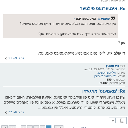
געזען געווארן:
7610
Re: אינטערנעט פילטער
פופציגער
האט געשריבן:
↑
איך כאפ נישט, וואס האט גוגל טשעט ערגער ווי מייקראסאפט טיעמס?
דער טשעט גרופ גייציך יעצט אריבעררוקן צו טיעמס. און?
און ?
די עולם גייט לויפן מאכן אנאנימע מייקראסאפט קאנטעס?
גיי צו פאוסט
דורך
נויז מאשין
פרייטאג יולי 17, 2026 12:23 am
פארום:
מלאכת הכתיבה
טעמע:
'מאמענט' מאגאזין
ענטפערס:
859
געזען געווארן:
71482
Re: 'מאמענט' מאגאזין
שיין צו זעהן, אויף די גאס פון וואדבערי קאמאנס, אקעגן וואלמארט האום דיפאוט
מאלל, אינטער די שאטן פון די טארגעט מאלל, א גאס אוועק פון קאהל'ס מייקל'ס
מיט יענע סטאר'ס. קומט די גרעסטע מאלל אין געגענט...
גיי צו פאוסט