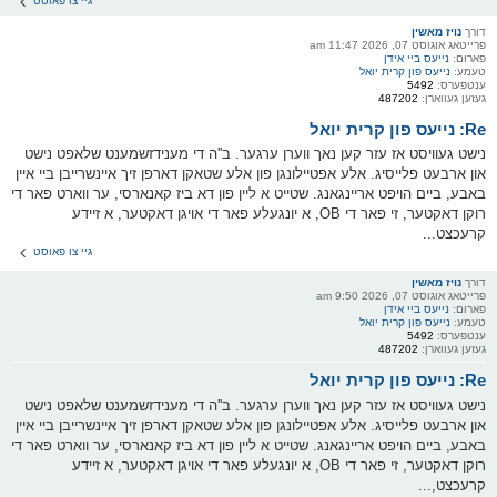
גיי צו פאוסט
דורך
נויז מאשין
פרייטאג אוגוסט 07, 2026 11:47 am
פארום:
נייעס ביי אידן
טעמע:
נייעס פון קרית יואל
ענטפערס:
5492
געזען געווארן:
487202
Re: נייעס פון קרית יואל
נישט געוויסט אז עזר קען נאך ווערן ערגער. ב''ה די מענידזשמענט שלאפט נישט
און ארבעט פלייסיג. אלע אפטיילונגן פון אלע שטאקן דארפן זיך איינשרייבן ביי איין
באבע, ביים הויפט אריינגאנג. שטייט א ליין פון דא ביז קאנארסי, ער ווארט פאר די
רוקן דאקטער, זי פאר די OB, א יונגעלע פאר די אויגן דאקטער, א זיידע
קרעכצט...
גיי צו פאוסט
דורך
נויז מאשין
פרייטאג אוגוסט 07, 2026 9:50 am
פארום:
נייעס ביי אידן
טעמע:
נייעס פון קרית יואל
ענטפערס:
5492
געזען געווארן:
487202
Re: נייעס פון קרית יואל
נישט געוויסט אז עזר קען נאך ווערן ערגער. ב''ה די מענידזשמענט שלאפט נישט
און ארבעט פלייסיג. אלע אפטיילונגן פון אלע שטאקן דארפן זיך איינשרייבן ביי איין
באבע, ביים הויפט אריינגאנג. שטייט א ליין פון דא ביז קאנארסי, ער ווארט פאר די
רוקן דאקטער, זי פאר די OB, א יונגעלע פאר די אויגן דאקטער, א זיידע
קרעכצט,...