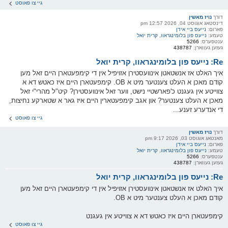
גיי צו פאוסט
דורך
נויז מאשין
דינסטאג אוגוסט 04, 2026 12:57 pm
פארום:
נייעס ביי אידן
טעמע:
נייעס פון בלומינגראוו, קרית יואל
ענטפערס:
5266
געזען געווארן:
438787
Re: נייעס פון בלומינגראוו, קרית יואל
איך האלט אז אנשטאטן אינוועסטירן אזויפיל אין די קימפעטארן היים זאל מען
קודם מאכן א העלט צענטער מיט א OB. קימפעטארן היים איז כאטש דא א
צווייטע אין געגנט כ'פארשטיי נישט, ווער זאל אינוועסטירן? קיט"ל מהרי"י זאל
מאכן א העלט צענטער? און אגב קימפעטארין היים איז גאר א שטארקע נחיצות,
די אנדערע זענע...
גיי צו פאוסט
דורך
נויז מאשין
מאנטאג אוגוסט 03, 2026 9:17 pm
פארום:
נייעס ביי אידן
טעמע:
נייעס פון בלומינגראוו, קרית יואל
ענטפערס:
5266
געזען געווארן:
438787
Re: נייעס פון בלומינגראוו, קרית יואל
איך האלט אז אנשטאטן אינוועסטירן אזויפיל אין די קימפעטארן היים זאל מען
קודם מאכן א העלט צענטער מיט א OB.
קימפעטארן היים איז כאטש דא א צווייטע אין געגנט
גיי צו פאוסט