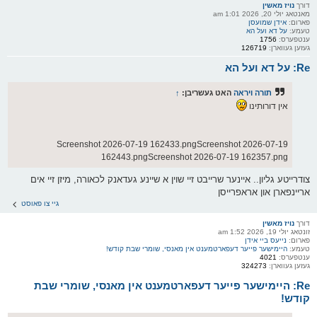
דורך
נויז מאשין
מאנטאג יולי 20, 2026 1:01 am
פארום:
אידן שמועסן
טעמע:
על דא ועל הא
ענטפערס:
1756
געזען געווארן:
126719
Re: על דא ועל הא
תורה ויראה
האט געשריבן:
↑
אין דורותינו
Screenshot 2026-07-19 162433.pngScreenshot 2026-07-19
162443.pngScreenshot 2026-07-19 162357.png
צודרייטע גליון.. איינער שרייבט זיי שוין א שיינע געדאנק לכאורה, מיזן זיי אים
אריינפארן און אראפרייסן
גיי צו פאוסט
דורך
נויז מאשין
זונטאג יולי 19, 2026 1:52 am
פארום:
נייעס ביי אידן
טעמע:
היימישער פייער דעפארטמענט אין מאנסי, שומרי שבת קודש!
ענטפערס:
4021
געזען געווארן:
324273
Re: היימישער פייער דעפארטמענט אין מאנסי, שומרי שבת
קודש!