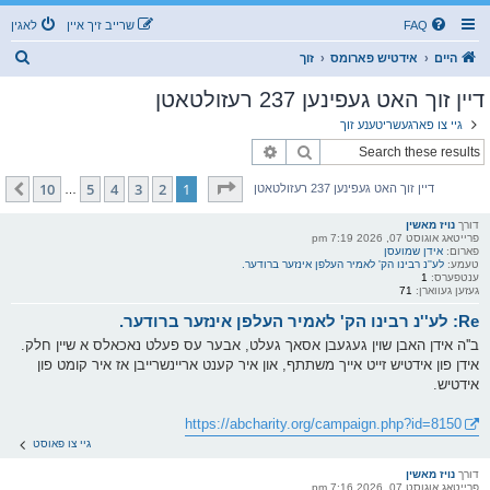
FAQ
שרייב זיך איין
לאגין
ז
היים
אידטיש פארומס
זוך
ו
דיין זוך האט געפינען 237 רעזולטאטן
ך
גיי צו פארגעשריטענע זוך
זוך
פארגעשריטענע זוך
בלאט
1
פון
10
10
5
4
3
2
1
קומענדיגע
דיין זוך האט געפינען 237 רעזולטאטן
…
דורך
נויז מאשין
פרייטאג אוגוסט 07, 2026 7:19 pm
פארום:
אידן שמועסן
טעמע:
לע''נ רבינו הק' לאמיר העלפן אינזער ברודער.
ענטפערס:
1
געזען געווארן:
71
Re: לע''נ רבינו הק' לאמיר העלפן אינזער ברודער.
ב''ה אידן האבן שוין געגעבן אסאך געלט, אבער עס פעלט נאכאלס א שיין חלק.
אידן פון אידטיש זייט אייך משתתף, און איר קענט אריינשרייבן אז איר קומט פון
אידטיש.
https://abcharity.org/campaign.php?id=8150
גיי צו פאוסט
דורך
נויז מאשין
פרייטאג אוגוסט 07, 2026 7:16 pm