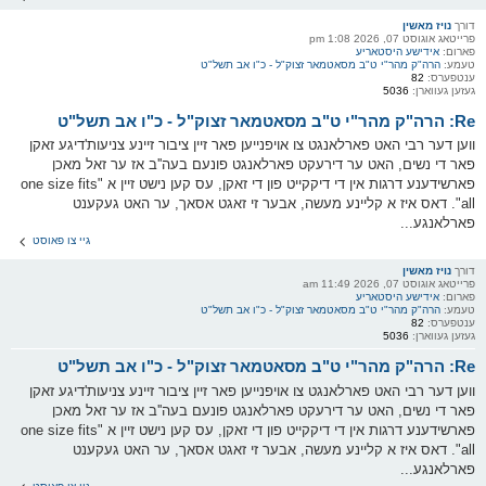
דורך
נויז מאשין
פרייטאג אוגוסט 07, 2026 1:08 pm
פארום:
אידישע היסטאריע
טעמע:
הרה"ק מהר"י ט"ב מסאטמאר זצוק"ל - כ"ו אב תשל"ט
ענטפערס:
82
געזען געווארן:
5036
Re: הרה"ק מהר"י ט"ב מסאטמאר זצוק"ל - כ"ו אב תשל"ט
ווען דער רבי האט פארלאנגט צו אויפנייען פאר זיין ציבור זיינע צניעות'דיגע זאקן
פאר די נשים, האט ער דירעקט פארלאנגט פונעם בעה''ב אז ער זאל מאכן
פארשידענע דרגות אין די דיקקייט פון די זאקן, עס קען נישט זיין א "one size fits
all". דאס איז א קליינע מעשה, אבער זי זאגט אסאך, ער האט געקענט
פארלאנגע...
גיי צו פאוסט
דורך
נויז מאשין
פרייטאג אוגוסט 07, 2026 11:49 am
פארום:
אידישע היסטאריע
טעמע:
הרה"ק מהר"י ט"ב מסאטמאר זצוק"ל - כ"ו אב תשל"ט
ענטפערס:
82
געזען געווארן:
5036
Re: הרה"ק מהר"י ט"ב מסאטמאר זצוק"ל - כ"ו אב תשל"ט
ווען דער רבי האט פארלאנגט צו אויפנייען פאר זיין ציבור זיינע צניעות'דיגע זאקן
פאר די נשים, האט ער דירעקט פארלאנגט פונעם בעה''ב אז ער זאל מאכן
פארשידענע דרגות אין די דיקקייט פון די זאקן, עס קען נישט זיין א "one size fits
all". דאס איז א קליינע מעשה, אבער זי זאגט אסאך, ער האט געקענט
פארלאנגע...