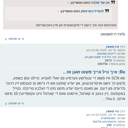
אין עוד מלבדו
האט געשריבן:
↑
להגדיל הטראסק
האט געשריבן:
↑
.
פארוואס זעה איך נישט די פיקטשערס און מיין וואכנשריפט
ס'איז היימשטאט
גיי צו פאוסט
דורך
נויז מאשין
זונטאג יולי 19, 2026 12:06 am
פארום:
לייכטע שמועסן
טעמע:
איך וויל אייך פשוט זאגן אז…
ענטפערס:
2973
געזען געווארן:
150754
Re: איך וויל אייך פשוט זאגן אז…
סא SCN איז פשוט די ענגלישע ווערסיע פון יואלי לאנדא. טיילט עסן בשפע,
מ'קען זיך נישט אויסרעכענען, און יעדע קופקע וואו דו גייסט צו קענסטו זיין זיכער
מ'רעדט פון דעם. און מאכט נייעס יעדע מינוט מיט די זעלבע טריק'ס. כטייל
באקסעס, ניין כגעב א קארטל, ווייסטע וואס די קארטל גייט עקספייערן 10 מינוט
ארום, You k...
גיי צו פאוסט
דורך
נויז מאשין
זונטאג יולי 19, 2026 12:04 am
פארום:
טעכנאלאגיע
טעמע:
אינטערנעט פילטער
ענטפערס:
100