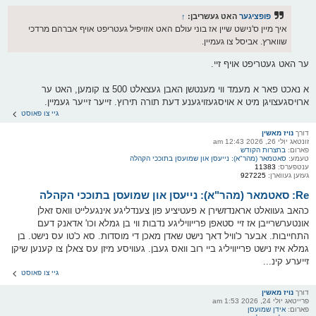
פופציגער
האט געשריבן:
↑
איך מיין ס'נישט שיין אז בוני עולם האט אזויפיל געטריפט אויף אברהם מרדכי
שווארץ. אביסל צו געמיין.
ער האט געטריפט אויף זיי.
א נאכט פאר א מעמד ווי מענטשן האבן געצאלט 500 צו קומען, האט ער
ארויסגעצויגן מיט א אויסגעזויגענע דעת תורה תירוץ. זייער זײער געמיין.
גיי צו פאוסט
דורך
נויז מאשין
זונטאג יולי 26, 2026 12:43 am
פארום:
בחצרות הקודש
טעמע:
סאטמאר (מהר"א): נייעסן און שמועסן בתוככי הקהלה
ענטפערס:
11383
געזען געווארן:
927225
Re: סאטמאר (מהר"א): נייעסן און שמועסן בתוככי הקהלה
כהאב געוואלט אראנדזשירן א פעטיציע פון צענדליגע אינגעלייט וואס זאלן
אונטערשרייבן אז זיי סטאפן פרייוויליגע נדבות ווי בן גמלא וכו' אדאנק דעם
התחייבות. אבער כ'וויל דאך נישט שאדן מאכן די מוסדות. סא כ'טו עס נישט. בן
גמלא איז נישט פרייוויליג ביי רוב וואס געבן. געוויסע מיזן עס צאלן צו קענען שיקן
זייערע קינ...
גיי צו פאוסט
דורך
נויז מאשין
פרייטאג יולי 24, 2026 1:53 am
פארום:
אידן שמועסן