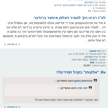
פארום:
אידן שמועסן
טעמע:
לע''נ רבינו הק' לאמיר העלפן אינזער ברודער.
ענטפערס:
1
געזען געווארן:
71
לע''נ רבינו הק' לאמיר העלפן אינזער ברודער.
א איד איז ארויפגעקומען אויף די אידישע וועלט פלאטפארמע, און געשילדערט
זיין... לאמיר אים איבערגעבן דאס ווארט. צי מיינע טייערע ברידער דא אלע איך
בין נישט קיין שרייבער,און נישט קיין פראפעשענאל פאדרעיזער איך בין סתם א
איד ווי ענק אלע איך האב קיינמאל געטראכט איך וועל דארפן ציקימען צי מענטשן
דא אויף אייווע...
גיי צו פאוסט
דורך
נויז מאשין
פרייטאג אוגוסט 07, 2026 1:09 pm
פארום:
אידן שמועסן
טעמע:
"אלקותו" בקהל חסידים?!
ענטפערס:
969
געזען געווארן:
81067
Re: "אלקותו" בקהל חסידים?!
סטעישאן וועעגן
האט געשריבן:
↑
יונה טויב
האט געשריבן:
↑
.
ווער זענען די חותמים און וואס האט יעצט געטריגערט?
גיי צו פאוסט