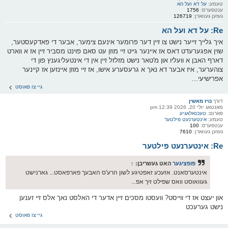
טעמע:
על דא ועל הא
ענטפערס:
1756
געזען געווארן:
126719
Re: על דא ועל הא
איך גלייך זייער נישט צו זיין דער פרומער אינעם צימער, אבער די פאדקעסטער,
שוין אפגערעדט דאס אז איינער גייט זיי מוזן עט סאם פוינט מסביר זיין אז א ווארט
דארף האבן א וועליו און מ'טאר נישט מזלזל זיין אין די אינטעליגענץ פון די
צוהערער, איז אבער דא נאך א גרעסערע אישו, אז זיי מוזן איינזען אז קיינער
אפרישיעי...
גיי צו פאוסט
דורך
נויז מאשין
מאנטאג יולי 20, 2026 12:39 pm
פארום:
טעכנאלאגיע
טעמע:
אינטערנעט פילטער
ענטפערס:
100
געזען געווארן:
7610
Re: אינטערנעט פילטער
פופציגער
האט געשריבן:
↑
אינטערסאנט. אזעכע זאפטיגע לשון הרע'ס האבעך פארפאסט... גארנישט
געוואוסט וואס שפילט זיך אפ...
און יעצט אז די ווייסט? וועסטו מסכים זיין אדער די האלסט נאך אלס זיי זענען
נישט גערעכט
גיי צו פאוסט