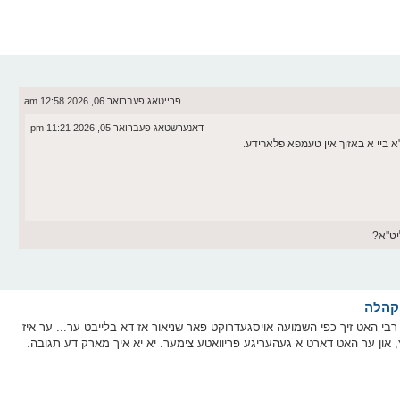
פרייטאג פעברואר 06, 2026 12:58 am
דאנערשטאג פעברואר 05, 2026 11:21 pm
ביי א באזוך אין טעמפא פלארידע.
ט''א?
ער רבי האט זיך כפי השמועה אויסגעדרוקט פאר שניאור אז דא בלייבט ער... ער איז
ון ער האט דארט א געהעריגע פריוואטע צימער. יא יא איך מארק דע תגובה.