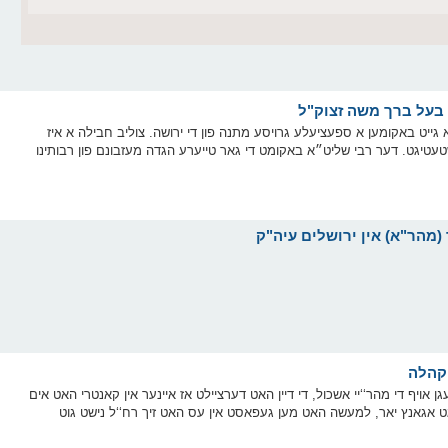
 גייט באקומען א ספעציעלע גרויסע מתנה פון די ירושה. צוליב חבילה א איז
עטיגט. דער רבי שליט״א באקומט די גאר טייערע הגדה מעזבונם פון רבותינו
 אויף די מהר‘‘יי אשכול, די דיין האט דערציילט אז איינער אין קאנטרי האט אים
 אגאנץ יאר, למעשה האט מען געפאסט אין עס האט זיך רח‘‘ל נישט גוט