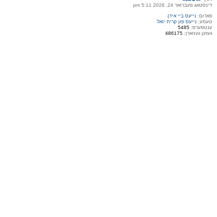
דינסטאג פעברואר 24, 2026 5:11 pm
פארום:
נייעס ביי אידן
טעמע:
נייעס פון קרית יואל
ענטפערס:
5485
געזען געווארן:
486175