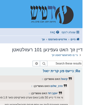
שנעלע לינקס
FAQ
היים
אידטיש פארומס
זוך
דיין זוך האט געפינען 101 רעזולטאטן
גיי צו פארגעשריטענע זוך
זוך
פארגעשריטענע זוך
Re: נייעס פון קרית יואל
קיגעל
האט געשריבן:
↑
הרב_שלום
האט געשריבן:
↑
יעקב דוד
האט געשריבן:
↑
ווי איז די נייע 50 Lots וואס ווערט פארקויפט פאר 1.8 פער לאט?
צווישען מאיערס לעיק און יוסף פנחס סטראלאוויטש הויז