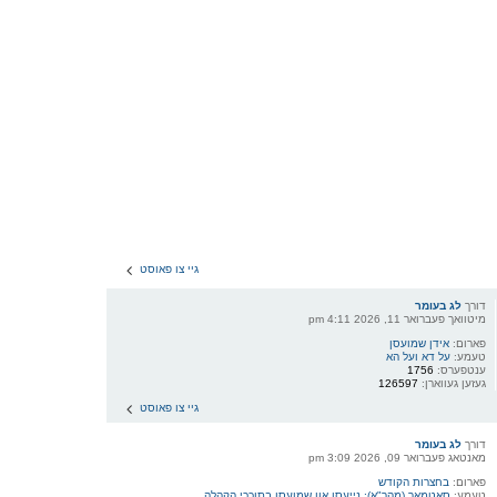
גיי צו פאוסט
דורך
לג בעומר
מיטוואך פעברואר 11, 2026 4:11 pm
פארום:
אידן שמועסן
טעמע:
על דא ועל הא
ענטפערס:
1756
געזען געווארן:
126597
גיי צו פאוסט
דורך
לג בעומר
מאנטאג פעברואר 09, 2026 3:09 pm
פארום:
בחצרות הקודש
טעמע:
סאטמאר (מהר"א): נייעסן און שמועסן בתוככי הקהלה