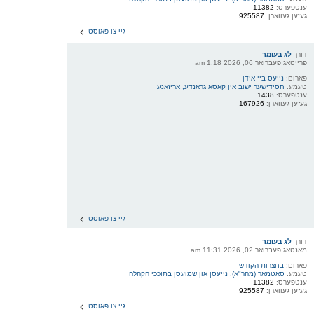
ענטפערס:
11382
געזען געווארן:
925587
גיי צו פאוסט
דורך
לג בעומר
פרייטאג פעברואר 06, 2026 1:18 am
פארום:
נייעס ביי אידן
טעמע:
חסידישער ישוב אין קאסא גראנדע, אריזאנע
ענטפערס:
1438
געזען געווארן:
167926
גיי צו פאוסט
דורך
לג בעומר
מאנטאג פעברואר 02, 2026 11:31 am
פארום:
בחצרות הקודש
טעמע:
סאטמאר (מהר"א): נייעסן און שמועסן בתוככי הקהלה
ענטפערס:
11382
געזען געווארן:
925587
גיי צו פאוסט