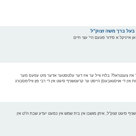
ייניקל א סידור פונעם היי' עצי חיים
" איז צענטראל? בלויז ווייל ער איז דער עלטסטער אדער מיט עפעס מער
אין די אויסגאבעס) הייסט ער קרעטשניף סיגוט אין די רבי פון ווילימסבורג
ף סיגוט זצוק''ל, איתן מושבו אין בית שמש אין כמעט יעדע שבת ויו''ט אין