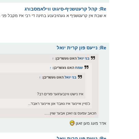
Re: קהל קרעטשניף-סיגוט ווילאמסבורג
א שבת אין קרעטשניף א געהויבענע בחינה די רבי איז מקבל פני הש
Re: נייעס פון קרית יואל
בני יואל
האט געשריבן:
↑
שמח
האט געשריבן:
↑
בני יואל
האט געשריבן:
↑
איז נישט ווינבערגער פורים רב?
כ'מיין איינער איז גאבד און אײנער ראבד...
הכאב עפעס צו זאכן אבער שוין…..
אדר מעג מען זאגן
Re: נייעס פון קרית יואל