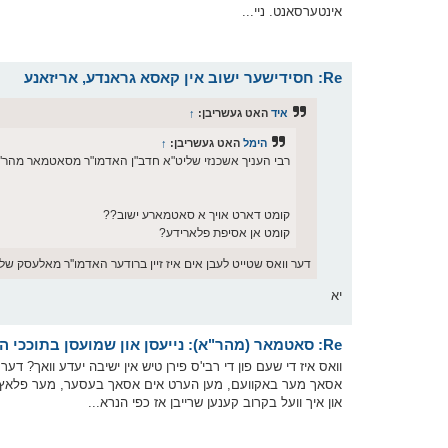
אינטערסאנט. ניי...
Re: חסידישער ישוב אין קאסא גראנדע, אריזאנע
איד
האט געשריבן:
↑
הימל
האט געשריבן:
↑
רבי העניך אשכנזי שליט"א חדב"ן האדמו"ר מסאטמאר מהר"א 
קומט דארט אויך א סאטמארע ישוב??
קומט אן אסיפת פלארידע?
דער וואס שטייט לעבן אים איז זיין ברודער האדמו''ר מאלעסק שלי
יא
Re: סאטמאר (מהר"א): נייעסן און שמועסן בתוככי הקהלה
וואס איז די שעם פון די רבי'ס פירן טיש אין ישיבה יעדע וואך? ד
אסאך מער באקוועם, מען הערט אים אסאך בעסער, מער פלאץ, א
און איך וועל בקרוב קענען שרייבן אז כפי הנרא...