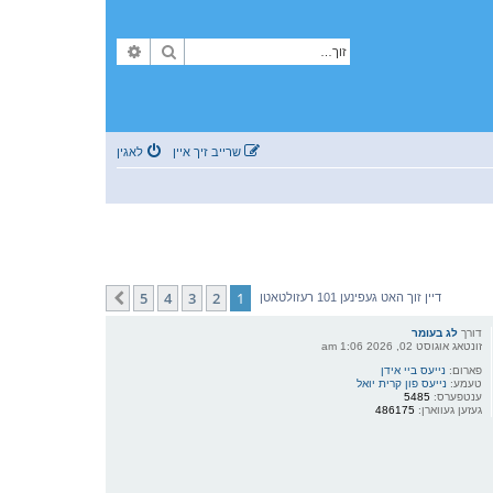
זוך
פארגעשריטענע זוך
שרייב זיך איין
לאגין
5
4
3
2
1
קומענדיגע
דיין זוך האט געפינען 101 רעזולטאטן
דורך
לג בעומר
זונטאג אוגוסט 02, 2026 1:06 am
פארום:
נייעס ביי אידן
טעמע:
נייעס פון קרית יואל
ענטפערס:
5485
געזען געווארן:
486175