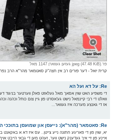
פר.jpeg (47.48 KiB) געזען געווארן 1147 מאל
קרית יואל - דער פורים רב אין חצה"ק סאטמאר מהר"א הרב נפתלי 
Re: על דא ועל הא
די משפיע האט שוין אסאך מאל געלאזט פאלן ווערטער בניגוד דעת רבינ
אז די גאנצע מערכה איז געוואר...
Re: סאטמאר (מהר"א): נייעסן און שמועסן בתוככי הקהלה
יא, שוין פון די פאריגע חתונה נייע צייטן.. עס איז דא א באקאנט 
איינע פון זיי איך געדענק נישט ווער, זעהט מען די גבאי הייבט אוי