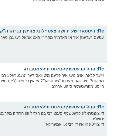
Re: היסטארישע ירושה צעטיילונג צווישן בני הרה"ק בעל ברך משה זצוק"ל
עפעס געדענק איך אז האדמ''ר מהרי״י האט אמאל געגעבן פאר אן א
Re: קהל קרעטשניף-סיגוט ווילאמסבורג
זייער קלאר. אויב מעג איך פרעגן מיט וואס דער "צענטראלע רבי
ממשות? מיט וואס מעסטו "צענטראל"? אז אין די גאס (ליין בחצרות 
הייסט מקרעטשניף סיגוט ארה''ב
Re: קהל קרעטשניף-סיגוט ווילאמסבורג
די צענטראלע קרעטשניף סיגוט רבי בנו הגדול פון הרה''ק מקרעטשני
ירושלים
די צווייטע זון איז די רבי אין אמעריקא