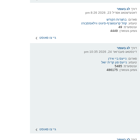
דורך
לג בעומר
דאנערשטאג אפריל 23, 2026 8:26 pm
פארום:
בחצרות הקודש
טעמע:
קהל קרעטשניף-סיגוט ווילאמסבורג
ענטפערס:
49
געזען געווארן:
4449
גיי צו פאוסט
דורך
לג בעומר
דינסטאג פעברואר 24, 2026 10:35 pm
פארום:
נייעס ביי אידן
טעמע:
נייעס פון קרית יואל
ענטפערס:
5485
געזען געווארן:
486175
גיי צו פאוסט
דורך
לג בעומר