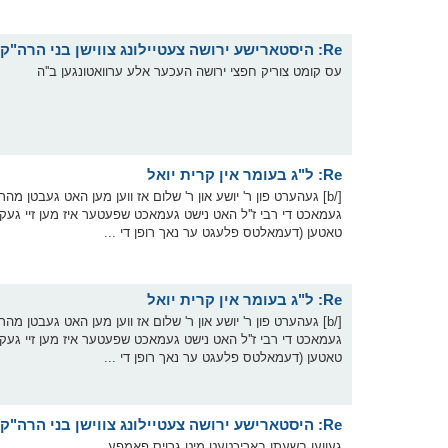
Re: היסטארישע ירושה צעטיילונג צווישן בני הרה"ק בעל ברך משה זצוק"ל
עס קומט צוריק חפצי ירושה העכער אלע ערוואטונגען ב''ה
Re: ל"ג בעומר אין קרית יואל
[/b] געהערט פון ר' יושע און ר' שלום אז ווען מען האט געבטן מ
געמאכט די רבי ז''ל האט נישט געמאכט שפעטער איז מען זיי געקומ
טאטען (דעמאלטס פלעגט ער נאך רופן די ...
Re: ל"ג בעומר אין קרית יואל
[/b] געהערט פון ר' יושע און ר' שלום אז ווען מען האט געבטן מ
געמאכט די רבי ז''ל האט נישט געמאכט שפעטער איז מען זיי געקומ
טאטען (דעמאלטס פלעגט ער נאך רופן די ...
Re: היסטארישע ירושה צעטיילונג צווישן בני הרה"ק בעל ברך משה זצוק"ל
געווען בשעתו באריכטעט מיט גרויס פאמפע