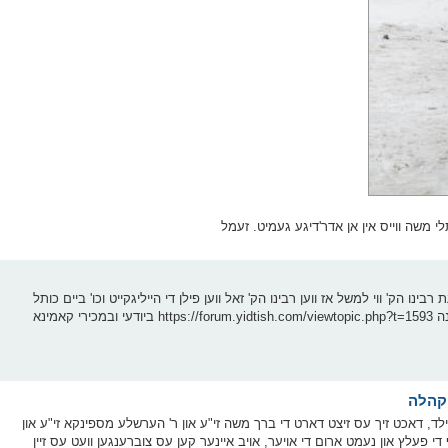
משה ווייס אין אן אדר'דיגע געמיט. זעמל
ו הק' ווי למשל אז ווען רבינו הק' זאל ווען פילן די הייליגקייט וכו' ביים כותל
וואלט די רבי קיינמאל נישט גע'אסרט פון גיין צום כותל וכהנה וכהנה https://forum.yidtish.com/viewtopic.php?t=1593 ביודעי ובמכירי קאמינא
בילד, דאכט זיך עס זיצט דארט די ברך משה זי"ע און ר' הערשלע מספינקא זי"ע און
ף די פעלץ און נעמט ארום די אויער, אויב איינער קען עס צוברענגען וועט עס זיין