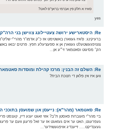
סאיז א חלק פין אברמי בראך'ס לאט?
yes
Re: היסטארישע ירושה צעטיילונג צווישן בני הרה"ק בעל ברך משה זצוק"ל
ברעיקינג: ס'איז געווארן באשטימט אז כ"ק אדמו"ר מהרי"י שליט"א
צונויפגעשטעלט געווארן אן א ספעציעלע חפץ. פרטים יבואו באשט
הק׳ מסיגוט וסאטמאר זי״ע אן...
Re: השלם זה הבנין: מרכז קהילת ומוסדות סאטמאר (מהר"א) אין ירושלים עיה"ק
ווען איז אין פלאן די חנוכת הבית?
Re: סאטמאר (מהר"א): נייעסן און שמועסן בתוככי הקהלה
ביי מהר"י מעוברות פאסטן ת"ב? אזוי זאגט יענע דיין, קענסט פרעגן
געפרעגט, האט ער אים געזאגט אז ער זאל פרעגן וועם ער פרעגט
געענדיקט..... זייענדיג אויפגעשוידער...