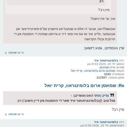
רב
מיין רב?
אה, ער איז נישט?
אנטשולדיגט, אבער דו אלס א שטענדיגע וויזשניץ וומ"ס פארטיידיגער און
אננעמער, גלייב איך אז עס איז פאר דיר א גרויסע שמחה די התמנות און די
הרחבת גבולי הקדושה
שיין געספינט, גוטע דזשאב
גיי צו פאוסט
דורך
בלומינגראווער איד
זונטאג יולי 19, 2026 9:03 pm
פארום:
אידן שמועסן
טעמע:
שמועסן ארום בלומינגראוו, קרית יואל
ענטפערס:
3183
געזען געווארן:
212507
Re: שמועסן ארום בלומינגראוו, קרית יואל
צדיק נסתר
האט געשריבן:
↑
מזל טוב @בלומינגראווער איד פאר די התמנות פון דיין חשוב'ן רב
מיין רב?
גיי צו פאוסט
דורך
בלומינגראווער איד
דאנערשטאג יולי 16, 2026 6:59 pm