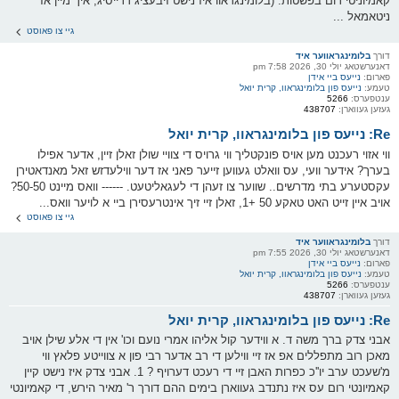
קאמיוניטי רום בפשטות. (בלומינגראוו איז נישט זיבעציג דרייסיג, איך מיין אז
ניטאמאל ...
גיי צו פאוסט
דורך
בלומינגראווער איד
דאנערשטאג יולי 30, 2026 7:58 pm
פארום:
נייעס ביי אידן
טעמע:
נייעס פון בלומינגראוו, קרית יואל
ענטפערס:
5266
געזען געווארן:
438707
Re: נייעס פון בלומינגראוו, קרית יואל
ווי אזוי רעכנט מען אויס פונקטליך ווי גרויס די צוויי שולן זאלן זיין, אדער אפילו
בערך? אידער וועי, עס וואלט געווען זייער פאני אז דער ווילעדזש זאל מאנדאטירן
עקסטערע בתי מדרשים.. שווער צו זעהן די לעגאליטעט. ------ וואס מיינט 50-50?
אויב איין זייט האט טאקע 50 +1, זאלן זיי זיך אינטרעסירן ביי א לויער וואס...
גיי צו פאוסט
דורך
בלומינגראווער איד
דאנערשטאג יולי 30, 2026 7:55 pm
פארום:
נייעס ביי אידן
טעמע:
נייעס פון בלומינגראוו, קרית יואל
ענטפערס:
5266
געזען געווארן:
438707
Re: נייעס פון בלומינגראוו, קרית יואל
אבני צדק ברך משה ד. א ווידער קול אליהו אמרי נועם וכו' אין די אלע שילן אויב
מאכן רוב מתפללים אפ אז זיי ווילען די רב אדער רבי פון א צווייטע פלאץ ווי
מ'שעכט ערב יו''כ כפרות האבן זיי די רעכט דערויף ? 1. אבני צדק איז נישט קיין
קאמיונטי רום עס איז נתנדב געווארן בימים ההם דורך ר' מאיר הירש, די קאמיונטי