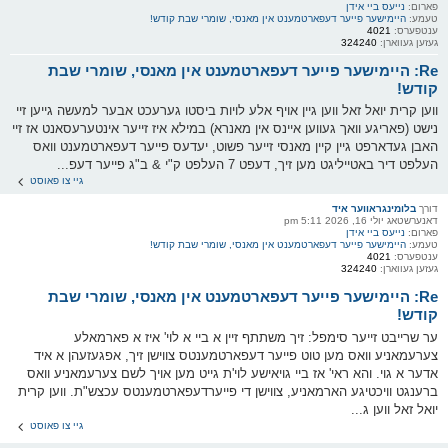
פארום:
נייעס ביי אידן
טעמע:
היימישער פייער דעפארטמענט אין מאנסי, שומרי שבת קודש!
ענטפערס:
4021
געזען געווארן:
324240
Re: היימישער פייער דעפארטמענט אין מאנסי, שומרי שבת
קודש!
ווען קרית יואל זאל ווען גיין אויף אלע לויות ביסטו גערעכט אבער למעשה גייען זיי
נישט (פאריגע וואך געווען איינס אין מאנרא) במילא איז זייער אינטערעסאנט אז זיי
האבן געדארפט גיין קיין מאנסי זייער פשוט, יעדעס פייער דעפארטמענט וואס
העלפט דיר באטייליגט מען זיך, דעפט 7 העלפט ק"י & ב"ג פייער דעפ...
גיי צו פאוסט
דורך
בלומינגראווער איד
דאנערשטאג יולי 16, 2026 5:11 pm
פארום:
נייעס ביי אידן
טעמע:
היימישער פייער דעפארטמענט אין מאנסי, שומרי שבת קודש!
ענטפערס:
4021
געזען געווארן:
324240
Re: היימישער פייער דעפארטמענט אין מאנסי, שומרי שבת
קודש!
ער שרייבט זייער סימפל: זיך משתתף זיין א ביי א לוי' איז א פארמאלע
צערעמאניע וואס מען טוט פייער דעפארטמענטס צווישן זיך, אפגעזעהן א איד
אדער א גוי. והא ראי' אז ביי גויאישע לוי'ת גייט מען אויך לשם צערעמאניע וואס
ברענגט וויכטיגע הארמאניע, צווישן די פייערדעפארטמענטס עכצש"ת. ווען קרית
יואל זאל ווען ג...
גיי צו פאוסט