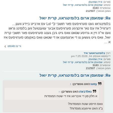
פארום:
אידן שמועסן
טעמע:
שמועסן ארום בלומינגראוו, קרית יואל
ענטפערס:
3183
געזען געווארן:
212507
Re: שמועסן ארום בלומינגראוו, קרית יואל
בלומינגראוו געט סערוויסעס פאר תושבי ק''י Lol עס ארבייט ביידע וועגן...
דערווייל איז עס נאר איינציגע סערוויסעס אבער עווענטועל ווען בלומינג גראוו
וועט אי"ה זיין א גרויסע שטאט וואס גייט גיבן גענוג סערוויסעס פאר תושבי קרית
יואל, וואס גייט געשען צו די ארגומענט אז די שטאט וואס באקומט סערוויסעס איז
א ...
גיי צו פאוסט
דורך
בלומינגראווער איד
דינסטאג אוגוסט 04, 2026 7:25 pm
פארום:
אידן שמועסן
טעמע:
שמועסן ארום בלומינגראוו, קרית יואל
ענטפערס:
3183
געזען געווארן:
212507
Re: שמועסן ארום בלומינגראוו, קרית יואל
totty
האט געשריבן:
↑
גאלדבערג
האט געשריבן:
↑
א חלק פון די איבריגע איז די שטח המוסדות
וואס הייסט שטח המוסדות?
ב"ג האט אייגענע מוסדות?