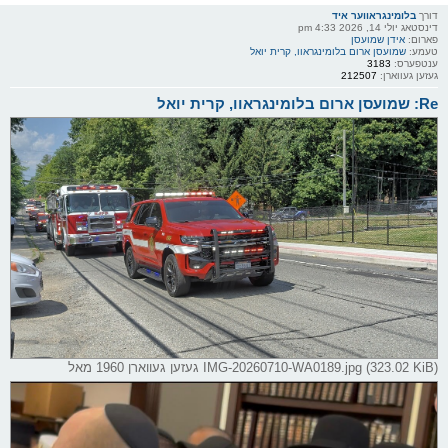
דורך
בלומינגראווער איד
דינסטאג יולי 14, 2026 4:33 pm
פארום:
אידן שמועסן
טעמע:
שמועסן ארום בלומינגראוו, קרית יואל
ענטפערס:
3183
געזען געווארן:
212507
Re: שמועסן ארום בלומינגראוו, קרית יואל
IMG-20260710-WA0189.jpg (323.02 KiB) געזען געווארן 1960 מאל