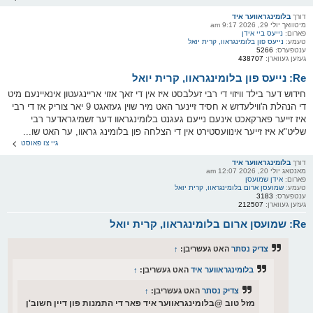
דורך
בלומינגראווער איד
מיטוואך יולי 29, 2026 9:17 am
פארום:
נייעס ביי אידן
טעמע:
נייעס פון בלומינגראוו, קרית יואל
ענטפערס:
5266
געזען געווארן:
438707
Re: נייעס פון בלומינגראוו, קרית יואל
חידוש דער בילד וויזוי די רבי זעלבסט איז אין די זאך אזוי אריינגעטון אינאיינעם מיט
די הנהלת ה'ווילעדזש א חסיד זיינער האט מיר שוין געזאגט 9 יאר צוריק אז די רבי
איז זייער פארקאכט אינעם נייעם געגנט בלומינגראוו דער זשמיגראדער רבי
שליט"א איז זייער אינוועסטירט אין די הצלחה פון בלומינג גראוו, ער האט שו...
גיי צו פאוסט
דורך
בלומינגראווער איד
מאנטאג יולי 20, 2026 12:07 am
פארום:
אידן שמועסן
טעמע:
שמועסן ארום בלומינגראוו, קרית יואל
ענטפערס:
3183
געזען געווארן:
212507
Re: שמועסן ארום בלומינגראוו, קרית יואל
צדיק נסתר
האט געשריבן:
↑
בלומינגראווער איד
האט געשריבן:
↑
צדיק נסתר
האט געשריבן:
↑
מזל טוב @בלומינגראווער איד פאר די התמנות פון דיין חשוב'ן