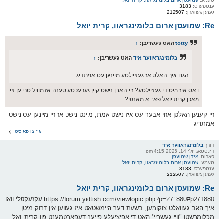
טעמע:
שמועסן ארום בלומינגראוו, קרית יואל
ענטפערס:
3183
געזען געווארן:
212507
Re: שמועסן ארום בלומינגראוו, קרית יואל
totty
האט געשריבן:
↑
בלומינגראווער איד
האט געשריבן:
↑
הגם איך האלט אז געציילטע מיינען עס אמתדיג
וואס איז מיט די געציילטע? זיי האבן נישט קיין גערעכטע טענה אז מוויל טרייען צי
מאכן קרית יואל פאר א מאנסי?
זיי קענען האלטן אזוי אבער עס איז נישט אמת, מיינט נישט אז זיי מיינען עס נישט
אמתדיג
גיי צו פאוסט
דורך
בלומינגראווער איד
דינסטאג יולי 14, 2026 4:15 pm
פארום:
אידן שמועסן
טעמע:
שמועסן ארום בלומינגראוו, קרית יואל
ענטפערס:
3183
געזען געווארן:
212507
Re: שמועסן ארום בלומינגראוו, קרית יואל
https://forum.yidtish.com/viewtopic.php?p=271880#p271880 עקזעקטלי וואו
איך האב געוואלט צוקומען, בשעת דער היימשטאט איז געווען אין דרוק מיטן
מכלומרשטן "וויי געשריי" האט די אפיציעלע פייער דעפארטמענט פון קרית יואל