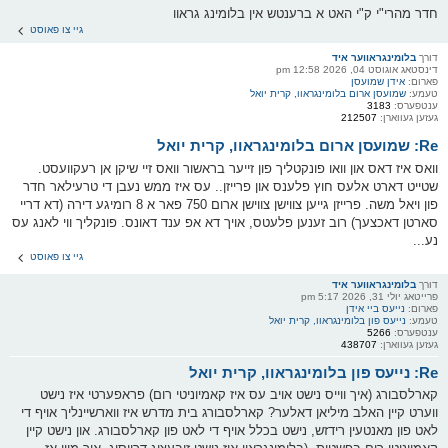
חדר מהרי"י ק"י האט א ברענטש אין בלומינג גראוו
גיי צו פאוסט
דורך
בלומינגראווער איד
דינסטאג אוגוסט 04, 2026 12:58 pm
פארום:
אידן שמועסן
טעמע:
שמועסן ארום בלומינגראוו, קרית יואל
ענטפערס:
3183
געזען געווארן:
212507
Re: שמועסן ארום בלומינגראוו, קרית יואל
וואס איז דאס און וואו פונקטליך פון זייער בראשור וואס זיי שיקן אן רעקוועסט.
שטייט דארט אלעס חוץ פלענס און פרייזן.. עס איז ממש נעבן די טרעילאר חדר
פון ויאל משה. פרייזן גייען צווישן צווישן ארום 750 פאר א 8 רומיגע דירה (דא דריי
סארטן דאכצעך) רוב זענען פלעטס, אויך דא אפ ענד דאונס. פונקליך ווי לאנג עס
נע...
גיי צו פאוסט
דורך
בלומינגראווער איד
פרייטאג יולי 31, 2026 5:17 pm
פארום:
נייעס ביי אידן
טעמע:
נייעס פון בלומינגראוו, קרית יואל
ענטפערס:
5266
געזען געווארן:
438707
Re: נייעס פון בלומינגראוו, קרית יואל
קארלסבורג (איך ווייס נישט אויב עס איז קאמיוניטי רום) פראפערטי איז נישט
ווערט קיין האלב מיליאן דאלער? קארלסבורג בית מדרש איז ווארשיינליך אויף די
לאט פון מאנטעין רידזש, נישט בכלל אויף די לאט פון קארלסבורג. און נישט קיין