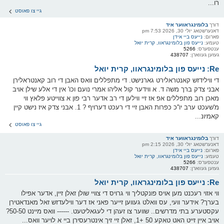
רו...
גיי צו פאוסט
דורך
בלומינגראווער איד
דאנערשטאג יולי 30, 2026 7:53 pm
פארום:
נייעס ביי אידן
טעמע:
נייעס פון בלומינגראוו, קרית יואל
ענטפערס:
5266
געזען געווארן:
438707
Re: נייעס פון בלומינגראוו, קרית יואל
די ווילידזש קאנטראלירט גארנישט. די מתפללים וואס האבן די רוב קאנטראלירן
אבני צדק ברך משה ד. א ווידער קול אליהו אמרי נועם וכו' אין די אלע שילן אויב
מאכן רוב מתפללים אפ אז זיי ווילען די רב אדער רבי פון א צווייטע פלאץ ווי
מ'שעכט ערב יו''כ כפרות האבן זיי די רעכט דערויף ? 1. אבני צדק איז נישט קיין
קאמיונ...
גיי צו פאוסט
דורך
בלומינגראווער איד
דאנערשטאג יולי 30, 2026 2:15 pm
פארום:
נייעס ביי אידן
טעמע:
נייעס פון בלומינגראוו, קרית יואל
ענטפערס:
5266
געזען געווארן:
438707
Re: נייעס פון בלומינגראוו, קרית יואל
ווי אזוי רעכנט מען אויס פונקטליך ווי גרויס די צוויי שולן זאלן זיין, אדער אפילו
בערך? אידער וועי, עס וואלט געווען זייער פאני אז דער ווילעדזש זאל מאנדאטירן
עקסטערע בתי מדרשים.. שווער צו זעהן די לעגאליטעט. ------ וואס מיינט 50-50?
אויב איין זייט האט טאקע 50 +1, זאלן זיי זיך אינטרעסירן ביי א לויער וואס...