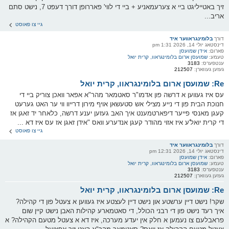
זיך באטייליגט ביי א צערעמאניע + ביי די לווי' פאררופן דורך דעפט 7, נישט סתם
אריב...
גיי צו פאוסט
דורך
בלומינגראווער איד
דינסטאג יולי 14, 2026 1:31 pm
פארום:
אידן שמועסן
טעמע:
שמועסן ארום בלומינגראוו, קרית יואל
ענטפערס:
3183
געזען געווארן:
212507
Re: שמועסן ארום בלומינגראוו, קרית יואל
עס איז געווען א דרשה פון אדמו"ר סאטמאר מהר"א אפאר וואכן צוריק ביי די
חנוכת הבית פון די נייע מצילי אש סטעשאן אויף מירון דרייוו ווי ער האט גערעט
קעגן מאנסי פייער דיפארטמענט איך האב געזען יענע דרשה, כלאחר יד זאגן אז
די קרית יואל'ע איז אזוי מהודר קעגן אנדערע וואס "אידן זאגן אז עס איז דא ...
גיי צו פאוסט
דורך
בלומינגראווער איד
דינסטאג יולי 14, 2026 12:31 pm
פארום:
אידן שמועסן
טעמע:
שמועסן ארום בלומינגראוו, קרית יואל
ענטפערס:
3183
געזען געווארן:
212507
Re: שמועסן ארום בלומינגראוו, קרית יואל
שקר! נישט דיין ערשטע און נישט דיין לעצטע איז געווען א צעטל פון די קהילה?
איך רעד נישט פון די רבני הכולל, די סאטמארע קהילות האבן נישט קיין שום
פראבלעם צו נעמען א חלק אין יעדע מערכה, איז דא א צעטל מטעם הקהילה? א