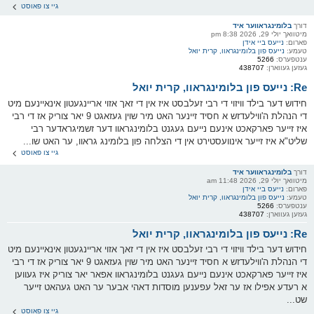
גיי צו פאוסט
דורך
בלומינגראווער איד
מיטוואך יולי 29, 2026 8:38 pm
פארום:
נייעס ביי אידן
טעמע:
נייעס פון בלומינגראוו, קרית יואל
ענטפערס:
5266
געזען געווארן:
438707
Re: נייעס פון בלומינגראוו, קרית יואל
חידוש דער בילד וויזוי די רבי זעלבסט איז אין די זאך אזוי אריינגעטון אינאיינעם מיט
די הנהלת ה'ווילעדזש א חסיד זיינער האט מיר שוין געזאגט 9 יאר צוריק אז די רבי
איז זייער פארקאכט אינעם נייעם געגנט בלומינגראוו דער זשמיגראדער רבי
שליט"א איז זייער אינוועסטירט אין די הצלחה פון בלומינג גראוו, ער האט שו...
גיי צו פאוסט
דורך
בלומינגראווער איד
מיטוואך יולי 29, 2026 11:48 am
פארום:
נייעס ביי אידן
טעמע:
נייעס פון בלומינגראוו, קרית יואל
ענטפערס:
5266
געזען געווארן:
438707
Re: נייעס פון בלומינגראוו, קרית יואל
חידוש דער בילד וויזוי די רבי זעלבסט איז אין די זאך אזוי אריינגעטון אינאיינעם מיט
די הנהלת ה'ווילעדזש א חסיד זיינער האט מיר שוין געזאגט 9 יאר צוריק אז די רבי
איז זייער פארקאכט אינעם נייעם געגנט בלומינגראוו אפאר יאר צוריק איז געווען
א רעדע אפילו אז ער זאל עפענען מוסדות דאהי אבער ער האט געהאט זייער
שט...
גיי צו פאוסט