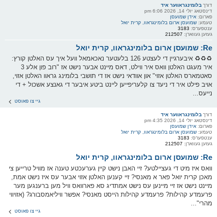
דורך
בלומינגראווער איד
דינסטאג יולי 14, 2026 6:06 pm
פארום:
אידן שמועסן
טעמע:
שמועסן ארום בלומינגראוו, קרית יואל
ענטפערס:
3183
געזען געווארן:
212507
Re: שמועסן ארום בלומינגראוו, קרית יואל
♻️♻️♻️ איבערגיין די לעצטע 126 בלעטער נאכאמאל וועל איך עס האלטן קורץ:
איר מעגט האלטן וואס איר ווילט, דאס מיינט אבער נישט אז "רוב פון אלע 3
סאטמארס האלטן אזוי" און אוודאי נישט אז די תושבי בלומינג גראוו האלטן אזוי,
אויב פילט איר די ניעד צו קלעריפייען ליינט ביטע איבער די גאנצע אשכול + די
נייעס...
גיי צו פאוסט
דורך
בלומינגראווער איד
דינסטאג יולי 14, 2026 4:35 pm
פארום:
אידן שמועסן
טעמע:
שמועסן ארום בלומינגראוו, קרית יואל
ענטפערס:
3183
געזען געווארן:
212507
Re: שמועסן ארום בלומינגראוו, קרית יואל
וואס איז מיט די געציילטע? זיי האבן נישט קיין גערעכטע טענה אז מוויל טרייען צי
מאכן קרית יואל פאר א מאנסי? זיי קענען האלטן אזוי אבער עס איז נישט אמת,
מיינט נישט אז זיי מיינען עס נישט אמתדיג סא פארוואס וויל מען ברענגען מער
פרעמדע קהילות? פרעמדע קהילות הייסט מאנסי? אפשר וויליאמסבורג? (אזויווי
מהרי"...
גיי צו פאוסט