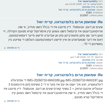
דורך
בלומינגראווער איד
דאנערשטאג יולי 16, 2026 12:02 am
פארום:
אידן שמועסן
טעמע:
שמועסן ארום בלומינגראוו, קרית יואל
ענטפערס:
3183
געזען געווארן:
212507
Re: שמועסן ארום בלומינגראוו, קרית יואל
שעים אן דעם, אנעסטלי. דיין מיינונג איז זיי בכלל נישט מחייב, ווי שוין
ארויסגעברענגט איז קיינמאל נישט געווען קיין איסור/קול קורא מטעם הקהילה, זיי
טוען זייער גוט מיטן מיטארבייטן מיט אן אנדערע יודישע פייער דעפארטמענט,
דאס איז דער סטאנדארט אז איין יודישע דעפארטמענט העלפט די צווייטע גיין
באשיינען די לוי'...
גיי צו פאוסט
דורך
בלומינגראווער איד
מיטוואך יולי 15, 2026 7:48 pm
פארום:
אידן שמועסן
טעמע:
שמועסן ארום בלומינגראוו, קרית יואל
ענטפערס:
3183
געזען געווארן:
212507
Re: שמועסן ארום בלומינגראוו, קרית יואל
IMG-20260710-WA0189.jpg IMG-20260710-WA0197.jpg די אפיציעלע
דעלעגאציע, זעע איך יעצט אז עס איז מער ווי די 2 טשיפס (זיצן ווייניגסנטס 3
יונגעלייט אינעם טראק + 2 טשיף קארס שעים אן דעם, אנעסטלי. דיין מיינונג איז
זיי בכלל נישט מחייב, ווי שוין ארויסגעברענגט איז קיינמאל נישט געווען קיין
איסור/קול קורא מטעם...
גיי צו פאוסט