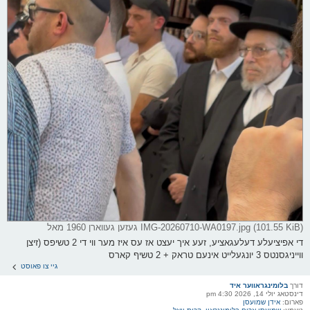
IMG-20260710-WA0197.jpg (101.55 KiB) געזען געווארן 1960 מאל
די אפיציעלע דעלעגאציע, זעע איך יעצט אז עס איז מער ווי די 2 טשיפס (זיצן
ווייניגסנטס 3 יונגעלייט אינעם טראק + 2 טשיף קארס
גיי צו פאוסט
דורך
בלומינגראווער איד
דינסטאג יולי 14, 2026 4:30 pm
פארום:
אידן שמועסן