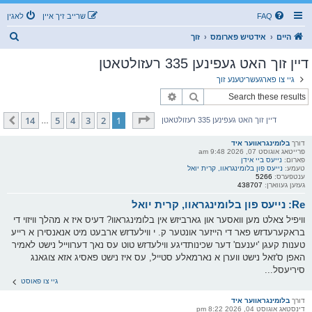
FAQ
שרייב זיך איין
לאגין
ז
היים
אידטיש פארומס
זוך
ו
דיין זוך האט געפינען 335 רעזולטאטן
ך
גיי צו פארגעשריטענע זוך
זוך
פארגעשריטענע זוך
בלאט
1
פון
14
14
5
4
3
2
1
קומענדיגע
דיין זוך האט געפינען 335 רעזולטאטן
…
דורך
בלומינגראווער איד
פרייטאג אוגוסט 07, 2026 9:48 am
פארום:
נייעס ביי אידן
טעמע:
נייעס פון בלומינגראוו, קרית יואל
ענטפערס:
5266
געזען געווארן:
438707
Re: נייעס פון בלומינגראוו, קרית יואל
וויפיל צאלט מען וואסער און גארביזש אין בלומינגראוו? דעיס איז א מהלך וויזוי די
בראקערעדזש פאר די הייזער אונטער ק. י ווילעדזש ארבעט מיט אנאנסירן א רייע
טענות קעגן 'יענעם' דער שכינותדיגע ווילעדזש טוט עס נאך דערווייל נישט לאמיר
האפן ס'זאל נישט ווערן א נארמאלע סטייל, עס איז נישט פאסיג אזא צוגאנג
סיריעסל...
גיי צו פאוסט
דורך
בלומינגראווער איד
דינסטאג אוגוסט 04, 2026 8:22 pm