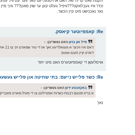
תקנות וואס קרית יואל האט ארויסגעלייגט פאר ווער עס וויל עפע
נאר נאכנישט מיט קיין הכשר,
Re: קאמפיוטער קיאסק.
פייל און בויגן
האט געשריבן:
↑
דאס אי
דארט קיין הענג-אוטס.
אויסלעשן די קאמפיוטערס האט מיט יחוד
Re: כשר פלייש נייעס: בתי שחיטה און פלייש געשעפטן
באקאנטע ידען
האט געשריבן:
↑
א בריוו פונעם רבנות כשרות אפטיילונג צו די מעיל-מארט פאבריק
נאך