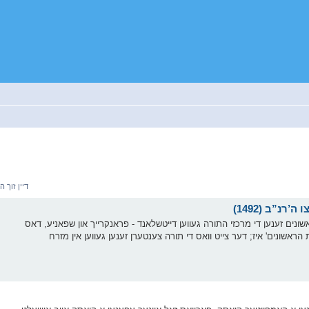
דיין זוך האט גע
ונים זענען די מרכזי התורה געווען דייטשלאנד - פראנקרייך און שפאניע, דאס
הראשונים' איז; דער צייט וואס די תורה צענטערן זענען געווען אין מזרח