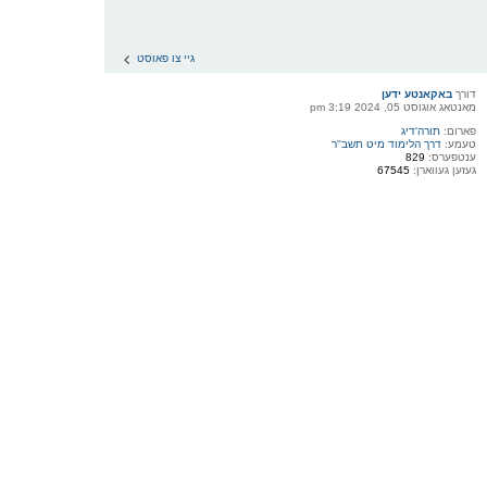
גיי צו פאוסט
דורך
באקאנטע ידען
מאנטאג אוגוסט 05, 2024 3:19 pm
פארום:
תורה'דיג
טעמע:
דרך הלימוד מיט תשב''ר
ענטפערס:
829
געזען געווארן:
67545