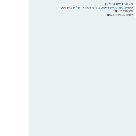
פארום:
נייעס ביי אידן
טעמע:
כשר פלייש נייעס: בתי שחיטה און פלייש געשעפטן
ענטפערס:
103
געזען געווארן:
8498