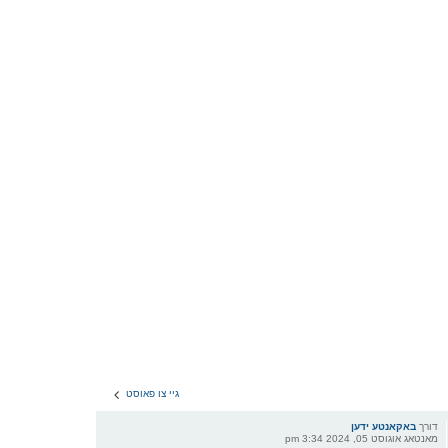
גיי צו פאוסט
דורך
באקאנטע ידען
מאנטאג אוגוסט 05, 2024 3:34 pm