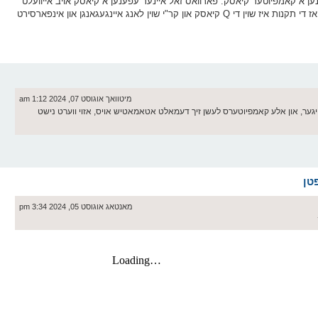
נען א קאמפיוטער קיאסק. פארוואס זאל איינער עפענען א קיאסק אויב אייוועלט
וכדו' איז געבלאקט???וויפיל געלט קען ער שוין מאכן??? איך מיין אז די תקנות איז שוין די Q קיאסק און קר"י שוין לאנג איינגעגאנגן און אינפארסירט
מיטוואך אוגוסט 07, 2024 1:12 am
ז זיכער א געוואלדיגע זאך אז די טיר שפארט זיך צו 11 אזייגער, און אלע קאמפיוטערס לעשן זיך דעמאלט אטאמאטיש אויס, אזוי ווערט נישט
מאנטאג אוגוסט 05, 2024 3:34 pm