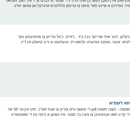
זעהן וואס אידן האבן געשריבן אויף הרה"ג ר' שמעי' גרינבוים זצ"ל איך האב געהאט
ר געדוירט א שיינע פאר מינוט צו טרעפן מיללערס ארטיקל און צווישן יעדע
ע סורפרייז ארטיקלען. הער אויף שרייען! כבין ביזי , כ'ווייס, כ'על טרייען צו אויפנעמען נאך
ידטיש. אקעי. טאקע געהערט ס'האט זיך געעפענט א נייע קיאסק אין דיין
גענומען פון מאמר השקפה תצוה פ"ג Microsoft Word - מאמר השקפה - תצוה תשפג.pdf די מעשה גייט צוריק צו שנת תש"כ, מיט איבער 60 יאר
י קריג האט אנגעהויבן צו ווערן בר מצוה. איז געווען א כיתה אין די סאטמארע