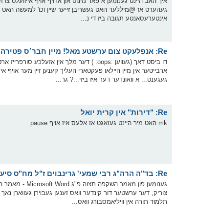
איך האב היינט גענומען א פאר מינוט און ארויף אויף אייוועלט צו 
געהערט אז @מיללער האט געשריבן זייער שיין וכו' למעשה האט מי
אינטערעסאנטע תגובה ביז די נ...
Re: אנפלעקט צום ערשטע מאל! מיין חבר׳ס פטירה
דו ביסט דאך (געווען :oops: ) דער מלך אין אזעלכ
ארבייטער אין מיין היילאו פעקטארי העליך קענען זיין מער אויף א
געגענט... א וואונדער דער איז ביזי...? גר...
Re: "דירות" אין קרית יואל
mk האט מיר היינט געזאגט אז אלעס איז אויף pause
Re: בד"ה הרה"ג רבי שמעי' גרינבוים ז"ל מח"ס סיעתא דשמיא
צוריק, דער ערשטער דור קינדער וואס זענען געבוירן געווארן נאך ד
תלמוד תורה אין וויליאמסבורג וואס...