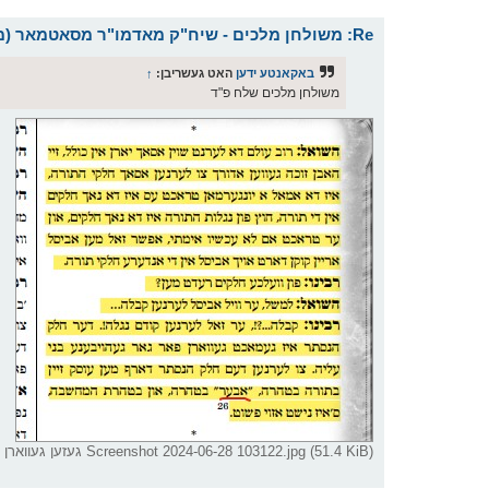
Re: משולחן מלכים - שיח"ק מאדמו"ר מסאטמאר (מהר"א) שליט"א
באקאנטע ידען
האט געשריבן:
↑
משולחן מלכים שלח פ"ד
Screenshot 2024-06-28 103122.jpg (51.4 KiB) געזען געווארן 1692 מאל