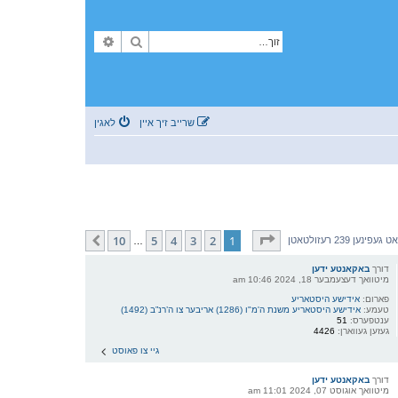
זוך
פארגעשריטענע זוך
שרייב זיך איין
לאגין
בלאט
1
פון
10
10
5
4
3
2
1
קומענדיגע
פינען 239 רעזולטאטן
…
דורך
באקאנטע ידען
מיטוואך דעצעמבער 18, 2024 10:46 am
פארום:
אידישע היסטאריע
טעמע:
אידישע היסטאריע משנת ה'מ"ו (1286) אריבער צו ה’רנ”ב (1492)
ענטפערס:
51
געזען געווארן:
4426
גיי צו פאוסט
דורך
באקאנטע ידען
מיטוואך אוגוסט 07, 2024 11:01 am