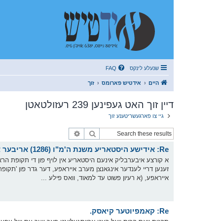
שנעלע לינקס
FAQ
היים
אידטיש פארומס
זוך
דיין זוך האט געפינען 239 רעזולטאטן
גיי צו פארגעשריטענע זוך
זוך
פארגעשריטענע זוך
Re: אידישע היסטאריע משנת ה'מ"ו (1286) אריבער צו ה’רנ”ב (1492)
א קורצע איבערבליק אינעם היסטאריע אין לויף פון די תקופת הראש
זענען דריי לענדער אינגאנצן מערב אייראפע, דער גדר פון 'תקופת 
אייראפע, (א רעיון פשוט עד למאוד, וואס פילע ...
Re: קאמפיוטער קיאסק.