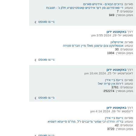
פארום:
ברוכים הבאים - אידטיש פארום
טעמע:
די פארמירונג פון דער אידטיש קאנסטיטוציע חלק ג' - תגובות
ענטפערס:
7
געזען געווארן:
949
גיי צו פאוסט
דורך
באקאנטע ידען
מאנטאג יולי 29, 2024 3:55 pm
פארום:
ארטיקלען
טעמע:
אנטפלעקט צום ערשטן מאל! מיין חבר'ס פטירה
ענטפערס:
30
געזען געווארן:
1904
גיי צו פאוסט
דורך
באקאנטע ידען
דאנערשטאג יולי 25, 2024 10:44 pm
פארום:
נייעס ביי אידן
טעמע:
דירות אין קרית יואל
ענטפערס:
3761
געזען געווארן:
252274
גיי צו פאוסט
דורך
באקאנטע ידען
דינסטאג יולי 09, 2024 4:14 pm
פארום:
נייעס ביי אידן
טעמע:
בד"ה: הרה"ג רבי שמעי' גרינבוים ז"ל, מח"ס סייעתא דשמיא
ענטפערס:
42
געזען געווארן:
3720
גיי צו פאוסט