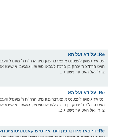
Re: על דא ועל הא
עס איז געווען לעצטנס א פארברענגן מיט הרה"ח ר' מענדל וועכטער
האט הרה"צ ר' יצחק בן ברכה לעבאוויטש שוין געגעבן א שיינע אנט
צו ר' יואל האט ער נישט ג...
Re: על דא ועל הא
עס איז געווען לעצטנס א פארברענגן מיט הרה"ח ר' מענדל וועכטער
האט הרה"צ ר' יצחק בן ברכה לעבאוויטש שוין געגעבן א שיינע אנט
צו ר' יואל האט ער נישט גע...
Re: די פארמירונג פון דער אידטיש קאנסטיטוציע חלק ג' - תגובות