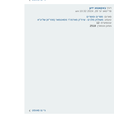
דורך
באקאנטע ידען
פרייטאג יוני 28, 2024 10:32 am
פארום:
ספרים וסופרים
טעמע:
משולחן מלכים - שיח"ק מאדמו"ר מסאטמאר (מהר"א) שליט"א
ענטפערס:
12
געזען געווארן:
2518
גיי צו פאוסט